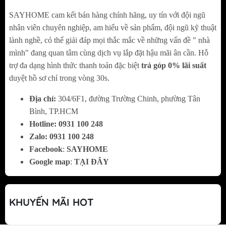
SAYHOME cam kết bán hàng chính hãng, uy tín với đội ngũ
Ứng dụng linh hoạt:
nhân viên chuyên nghiệp, am hiểu về sản phẩm, đội ngũ kỹ thuật
lành nghề, có thể giải đáp mọi thắc mắc về những vấn đề " nhà
Thích hợp sử dụng cho tủ bếp, tủ quần áo, tủ
mình" đang quan tâm cùng dịch vụ lắp đặt hậu mãi ân cần. Hỗ
rượu, ngăn kéo, phòng ngủ, phòng khách hay
trợ đa dạng hình thức thanh toán đặc biệt
trả góp 0% lãi suất
phòng tắm, mang đến sự đồng điệu và đẳng
duyệt hồ sơ chỉ trong vòng 30s.
cấp cho tổng thể không gian.
Địa chỉ:
304/6F1, đường Trường Chinh, phường Tân
Thông số kỹ thuật của T
ay nắm tủ tân cổ điển
Bình, TP.HCM
Hotline:
0
931 100 248
SH8V8T5D9D
Zalo:
0
931 100 248
Tâm lỗ vít: 96-128mm
Facebook
:
SAYHOME
Google map
:
TẠI ĐÂY
Chiều dài: 153-205mm
Chiều rộng: 30mm
Chiều cao: 30mm
KHUYẾN MÃI HOT