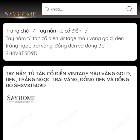
Trang chủ
/
Tay nắm tủ cổ điển
/
Tay nắm tủ tân cổ điển vintage màu vàng gold, đen,
trắng ngọc trai vàng, đồng đen và đồng đỏ
SH8V8T5D9D
TAY NẮM TỦ TÂN CỔ ĐIỂN VINTAGE MÀU VÀNG GOLD,
ĐEN, TRẮNG NGỌC TRAI VÀNG, ĐỒNG ĐEN VÀ ĐỒNG
ĐỎ SH8V8T5D9D