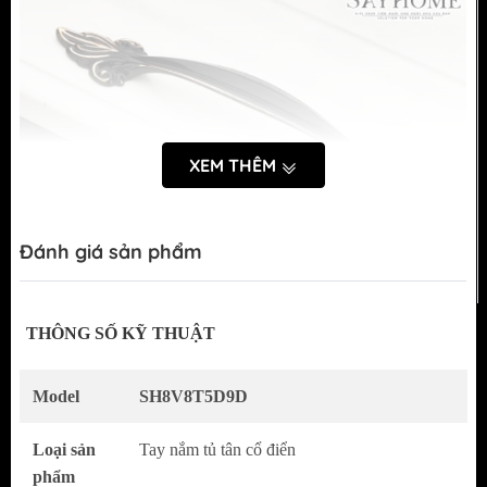
XEM THÊM
Đánh giá sản phẩm
THÔNG SỐ KỸ THUẬT
Model
SH8V8T5D9D
Loại sản
Tay nắm tủ tân cổ điển
Tay Nắm Tủ Tân Cổ Điển SH8V8T5D9D
phẩm