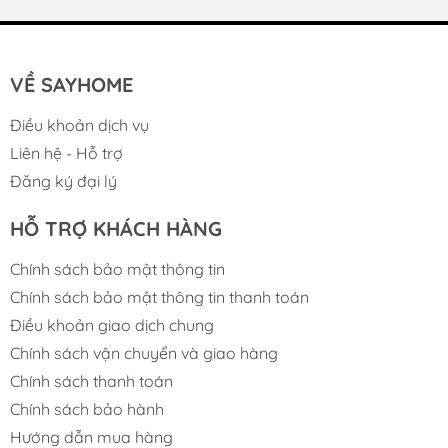
VỀ SAYHOME
Điều khoản dịch vụ
Liên hệ - Hỗ trợ
Đăng ký đại lý
HỖ TRỢ KHÁCH HÀNG
Chính sách bảo mật thông tin
Chính sách bảo mật thông tin thanh toán
Điều khoản giao dịch chung
MUA TAY NẮM TỦ Ở ĐÂU?
Chính sách vận chuyển và giao hàng
Chính sách thanh toán
Mua tay nắm tủ ở đâu luôn là câu hỏi được nhiều
Chính sách bảo hành
khách hàng quan tâm khi muốn lựa chọn những
Hướng dẫn mua hàng