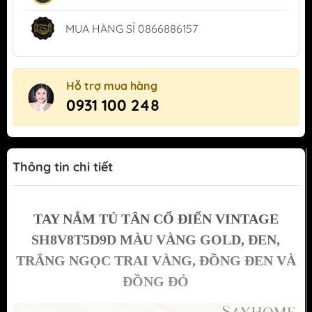
MUA HÀNG SỈ 0866886157
Hỗ trợ mua hàng
0931 100 248
Thông tin chi tiết
TAY NẮM TỦ TÂN CỔ ĐIỂN VINTAGE
SH8V8T5D9D MÀU VÀNG GOLD, ĐEN,
TRẮNG NGỌC TRAI VÀNG, ĐỒNG ĐEN VÀ
ĐỒNG ĐỎ