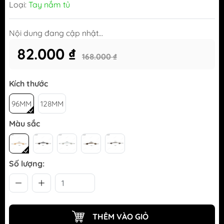
Loại:
Tay nắm tủ
Nội dung đang cập nhật...
82.000 ₫
168.000 ₫
Kích thước
96MM
128MM
Màu sắc
Số lượng:
THÊM VÀO GIỎ