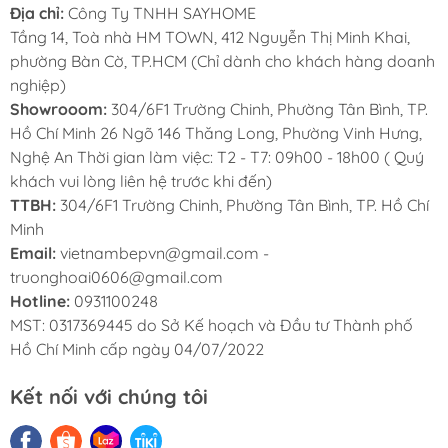
Địa chỉ:
Công Ty TNHH SAYHOME
Tầng 14, Toà nhà HM TOWN, 412 Nguyễn Thị Minh Khai,
phường Bàn Cờ, TP.HCM (Chỉ dành cho khách hàng doanh
nghiệp)
Showrooom:
304/6F1 Trường Chinh, Phường Tân Bình, TP.
Hồ Chí Minh 26 Ngõ 146 Thăng Long, Phường Vinh Hưng,
Nghệ An Thời gian làm việc: T2 - T7: 09h00 - 18h00 ( Quý
khách vui lòng liên hệ trước khi đến)
TTBH:
304/6F1 Trường Chinh, Phường Tân Bình, TP. Hồ Chí
Minh
Email:
vietnambepvn@gmail.com -
truonghoai0606@gmail.com
Hotline:
0931100248
MST: 0317369445 do Sở Kế hoạch và Đầu tư Thành phố
Hồ Chí Minh cấp ngày 04/07/2022
Kết nối với chúng tôi