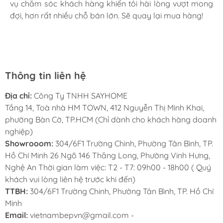
vụ chăm sóc khách hàng khiến tôi hài lòng vượt mong
tình, chu đáo tại Sayhome. Mình đã mua 2 máy rửa bát
khiển
cảm ứng dạng trượt Slider ẩn trên mặt
đợi, hơn rất nhiều chỗ bán lớn. Sẽ quay lại mua hàng!
cho mình và bố mẹ chồng,chất lượng ổn định. Ở đây có
bếp
hiện đại với 9 cấp độ công suất nhiệt độ khác
rất nhiều mặt hàng phong phú, tha hồ lựa chọn. Chúc
nhau, điều khiển dễ dàng bằng một ngón tay, mọi
Sayhome ngày càng phát triển.
chương trình nấu đều được hiển thị qua đèn Led
sắc nét để bạn điều chỉnh cho phù hợp với các
Thông tin liên hệ
món ăn. Bếp còn được trang bị thêm các chức
năng nấu thông minh như tạm dừng, chiên xào và
Địa chỉ:
Công Ty TNHH SAYHOME
Tầng 14, Toà nhà HM TOWN, 412 Nguyễn Thị Minh Khai,
hâm nóng.
phường Bàn Cờ, TP.HCM (Chỉ dành cho khách hàng doanh
nghiệp)
Chức năng tạm dừng và ghi nhớ chương
Showrooom:
304/6F1 Trường Chinh, Phường Tân Bình, TP.
trình Pause & Recall:
Tạm dừng bếp khi
Hồ Chí Minh 26 Ngõ 146 Thăng Long, Phường Vinh Hưng,
đang đun nấu, sau đó ta tiếp tục đun nấu trở
Nghệ An Thời gian làm việc: T2 - T7: 09h00 - 18h00 ( Quý
lại bằng việc nhấn vào thanh trượt Slider
khách vui lòng liên hệ trước khi đến)
TTBH:
304/6F1 Trường Chinh, Phường Tân Bình, TP. Hồ Chí
hoặc phím Pause, bếp sẽ hoạt động trở lại
Minh
đúng cài đặt trước đó khi được khởi chạy trở
Email:
vietnambepvn@gmail.com -
lại.