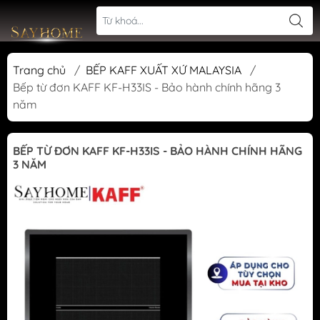
Trang chủ
/
BẾP KAFF XUẤT XỨ MALAYSIA
/
Bếp từ đơn KAFF KF-H33IS - Bảo hành chính hãng 3
năm
BẾP TỪ ĐƠN KAFF KF-H33IS - BẢO HÀNH CHÍNH HÃNG
3 NĂM