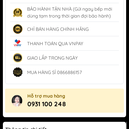
BẢO HÀNH TẬN NHÀ (Gửi ngay bếp mới
dùng tạm trong thời gian đợi bảo hành)
CHỈ BÁN HÀNG CHÍNH HÃNG
THANH TOÁN QUA VNPAY
GIAO LẮP TRONG NGÀY
MUA HÀNG SỈ 0866886157
Hỗ trợ mua hàng
0931 100 248