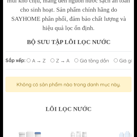
mùi khó chịu, mang đến nguồn nước sạch an toàn
cho sinh hoạt. Sản phẩm chính hãng do
SAYHOME phân phối, đảm bảo chất lượng và
hiệu quả lọc ổn định.
BỘ SƯU TẬP LÕI LỌC NƯỚC
Sắp xếp:
A → Z
Z → A
Giá tăng dần
Giá giả
Không có sản phẩm nào trong danh mục này.
LÕI LỌC NƯỚC