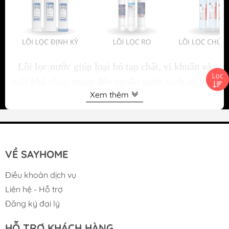
Lõi lọc nước giúp loại bỏ tạp chất, vi khuẩn và
mùi khó chịu, mang đến nguồn nước sạch an toàn
Xem thêm
cho sinh hoạt. Sản phẩm chính hãng do
SAYHOME phân phối, đảm bảo chất lượng và
hiệu quả lọc ổn định.
BỘ SƯU TẬP LÕI LỌC NƯỚC
VỀ SAYHOME
Điều khoản dịch vụ
Liên hệ - Hỗ trợ
Đăng ký đại lý
HỖ TRỢ KHÁCH HÀNG