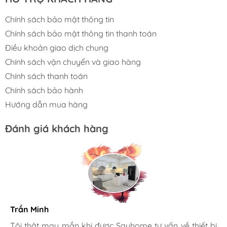
Chính sách bảo mật thông tin
Chính sách bảo mật thông tin thanh toán
Điều khoản giao dịch chung
Chính sách vận chuyển và giao hàng
Chính sách thanh toán
Chính sách bảo hành
Hướng dẫn mua hàng
Đánh giá khách hàng
Trần Minh
Gia đình bác sĩ X.A
Tôi thật may mắn khi được Sayhome tư vấn về thiết bị