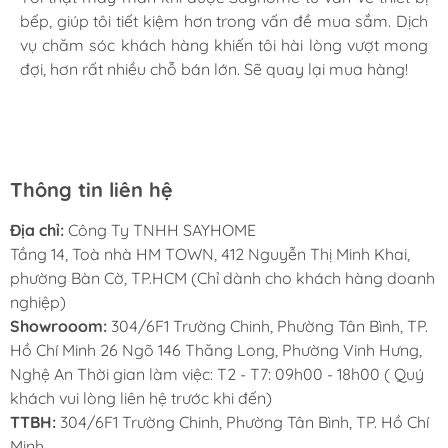
bếp, giúp tôi tiết kiệm hơn trong vấn đề mua sắm. Dịch
Mình rất mê cách nhân viên tư vấn, chăm sóc khách tận
vụ chăm sóc khách hàng khiến tôi hài lòng vượt mong
tình, chu đáo tại Sayhome. Mình đã mua 2 máy rửa bát
đợi, hơn rất nhiều chỗ bán lớn. Sẽ quay lại mua hàng!
cho mình và bố mẹ chồng,chất lượng ổn định. Ở đây có
rất nhiều mặt hàng phong phú, tha hồ lựa chọn. Chúc
Sayhome ngày càng phát triển.
Thông tin liên hệ
Địa chỉ:
Công Ty TNHH SAYHOME
Tầng 14, Toà nhà HM TOWN, 412 Nguyễn Thị Minh Khai,
phường Bàn Cờ, TP.HCM (Chỉ dành cho khách hàng doanh
nghiệp)
Showrooom:
304/6F1 Trường Chinh, Phường Tân Bình, TP.
Hồ Chí Minh 26 Ngõ 146 Thăng Long, Phường Vinh Hưng,
Nghệ An Thời gian làm việc: T2 - T7: 09h00 - 18h00 ( Quý
khách vui lòng liên hệ trước khi đến)
TTBH:
304/6F1 Trường Chinh, Phường Tân Bình, TP. Hồ Chí
Minh