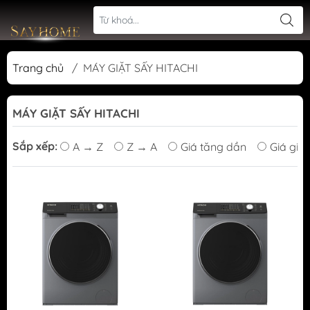
Trang chủ
/
MÁY GIẶT SẤY HITACHI
MÁY GIẶT SẤY HITACHI
Sắp xếp:
A → Z
Z → A
Giá tăng dần
Giá giả