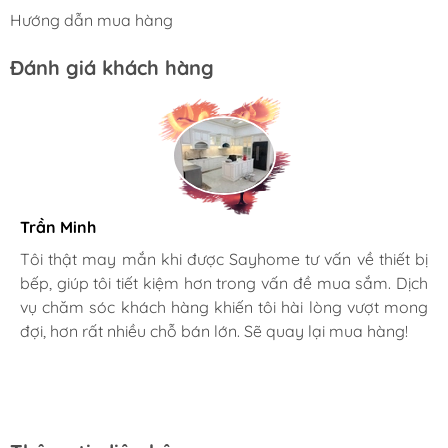
Hướng dẫn mua hàng
Đánh giá khách hàng
Trần Minh
Gia đình bác sĩ X.A
Tôi thật may mắn khi được Sayhome tư vấn về thiết bị
bếp, giúp tôi tiết kiệm hơn trong vấn đề mua sắm. Dịch
Mình rất mê cách nhân viên tư vấn, chăm sóc khách tận
vụ chăm sóc khách hàng khiến tôi hài lòng vượt mong
tình, chu đáo tại Sayhome. Mình đã mua 2 máy rửa bát
đợi, hơn rất nhiều chỗ bán lớn. Sẽ quay lại mua hàng!
cho mình và bố mẹ chồng,chất lượng ổn định. Ở đây có
rất nhiều mặt hàng phong phú, tha hồ lựa chọn. Chúc
Sayhome ngày càng phát triển.