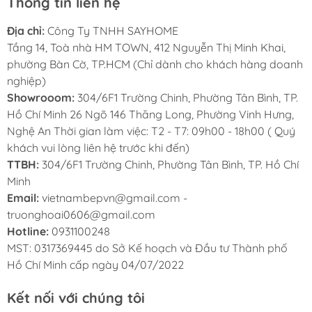
Thông tin liên hệ
Địa chỉ:
Công Ty TNHH SAYHOME
Tầng 14, Toà nhà HM TOWN, 412 Nguyễn Thị Minh Khai,
phường Bàn Cờ, TP.HCM (Chỉ dành cho khách hàng doanh
nghiệp)
Showrooom:
304/6F1 Trường Chinh, Phường Tân Bình, TP.
Hồ Chí Minh 26 Ngõ 146 Thăng Long, Phường Vinh Hưng,
Nghệ An Thời gian làm việc: T2 - T7: 09h00 - 18h00 ( Quý
khách vui lòng liên hệ trước khi đến)
TTBH:
304/6F1 Trường Chinh, Phường Tân Bình, TP. Hồ Chí
Minh
Email:
vietnambepvn@gmail.com -
truonghoai0606@gmail.com
Hotline:
0931100248
MST: 0317369445 do Sở Kế hoạch và Đầu tư Thành phố
Hồ Chí Minh cấp ngày 04/07/2022
Kết nối với chúng tôi