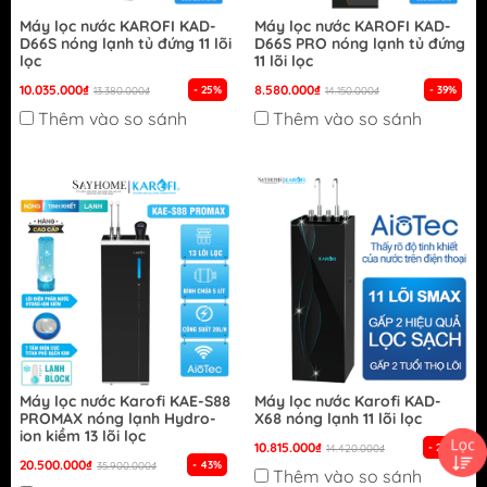
Máy lọc nước KAROFI KAD-
Máy lọc nước KAROFI KAD-
D66S nóng lạnh tủ đứng 11 lõi
D66S PRO nóng lạnh tủ đứng
lọc
11 lõi lọc
10.035.000₫
8.580.000₫
- 25%
- 39%
13.380.000₫
14.150.000₫
Thêm vào so sánh
Thêm vào so sánh
Máy lọc nước Karofi KAE-S88
Máy lọc nước Karofi KAD-
PROMAX nóng lạnh Hydro-
X68 nóng lạnh 11 lõi lọc
ion kiềm 13 lõi lọc
10.815.000₫
- 25%
14.420.000₫
20.500.000₫
- 43%
35.900.000₫
Thêm vào so sánh