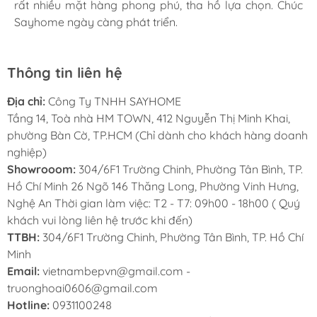
rất nhiều mặt hàng phong phú, tha hồ lựa chọn. Chúc
Sayhome ngày càng phát triển.
Thông tin liên hệ
Địa chỉ:
Công Ty TNHH SAYHOME
Tầng 14, Toà nhà HM TOWN, 412 Nguyễn Thị Minh Khai,
phường Bàn Cờ, TP.HCM (Chỉ dành cho khách hàng doanh
nghiệp)
Showrooom:
304/6F1 Trường Chinh, Phường Tân Bình, TP.
Hồ Chí Minh 26 Ngõ 146 Thăng Long, Phường Vinh Hưng,
Nghệ An Thời gian làm việc: T2 - T7: 09h00 - 18h00 ( Quý
khách vui lòng liên hệ trước khi đến)
TTBH:
304/6F1 Trường Chinh, Phường Tân Bình, TP. Hồ Chí
Minh
Email:
vietnambepvn@gmail.com -
truonghoai0606@gmail.com
Hotline:
0931100248