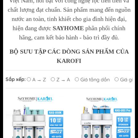
Việt Nam, nổi bật với công nghệ lọc tiên tiến và
chất lượng đạt chuẩn. Sản phẩm mang đến nguồn
nước an toàn, tinh khiết cho gia đình hiện đại,
hiện đang được
SAYHOME
phân phối chính
hãng, cam kết bảo hành - bảo trì đầy đủ.
BỘ SƯU TẬP CÁC DÒNG SẢN PHẨM CỦA
KAROFI
Sắp xếp:
A → Z
Z → A
Giá tăng dần
Giá giả