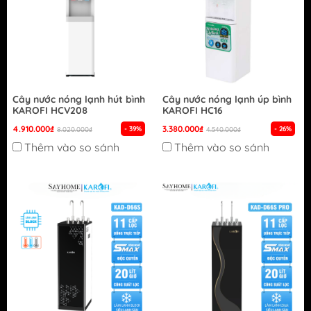
Cây nước nóng lạnh hút bình
Cây nước nóng lạnh úp bình
KAROFI HCV208
KAROFI HC16
4.910.000₫
3.380.000₫
- 39%
- 26%
8.020.000₫
4.540.000₫
Thêm vào so sánh
Thêm vào so sánh