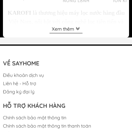
KAROFI
là thương hiệu máy lọc nước hàng đầu
Việt Nam, nổi bật với công nghệ lọc tiên tiến và
Xem thêm
chất lượng đạt chuẩn. Sản phẩm mang đến nguồn
nước an toàn, tinh khiết cho gia đình hiện đại,
hiện đang được
SAYHOME
phân phối chính
hãng, cam kết bảo hành - bảo trì đầy đủ.
VỀ SAYHOME
BỘ SƯU TẬP CÁC DÒNG SẢN PHẨM CỦA
Điều khoản dịch vụ
KAROFI
Liên hệ - Hỗ trợ
Đăng ký đại lý
HỖ TRỢ KHÁCH HÀNG
Chính sách bảo mật thông tin
Chính sách bảo mật thông tin thanh toán