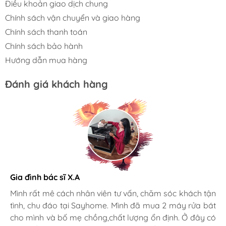
Điều khoản giao dịch chung
Chính sách vận chuyển và giao hàng
Chính sách thanh toán
Chính sách bảo hành
Hướng dẫn mua hàng
Đánh giá khách hàng
Trần Minh
Gia đình bác sĩ X.A
Tôi thật may mắn khi được Sayhome tư vấn về thiết bị
bếp, giúp tôi tiết kiệm hơn trong vấn đề mua sắm. Dịch
Mình rất mê cách nhân viên tư vấn, chăm sóc khách tận
vụ chăm sóc khách hàng khiến tôi hài lòng vượt mong
tình, chu đáo tại Sayhome. Mình đã mua 2 máy rửa bát
đợi, hơn rất nhiều chỗ bán lớn. Sẽ quay lại mua hàng!
cho mình và bố mẹ chồng,chất lượng ổn định. Ở đây có