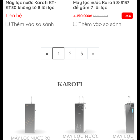
Máy lọc nước Karofi KT-
Máy lọc nước Karofi S-S137
KT80 không tủ 8 lõi lọc
để gầm 7 lõi lọc
Liên hệ
4.150.000₫
- 25%
5.535.000₫
Thêm vào so sánh
Thêm vào so sánh
«
1
2
3
»
KAROFI