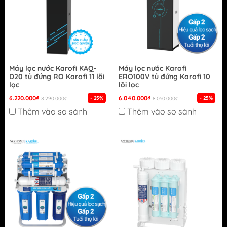
Máy lọc nước Karofi KAQ-
Máy lọc nước Karofi
D20 tủ đứng RO Karofi 11 lõi
ERO100V tủ đứng Karofi 10
lọc
lõi lọc
6.220.000₫
6.040.000₫
- 25%
- 25%
8.290.000₫
8.050.000₫
Thêm vào so sánh
Thêm vào so sánh