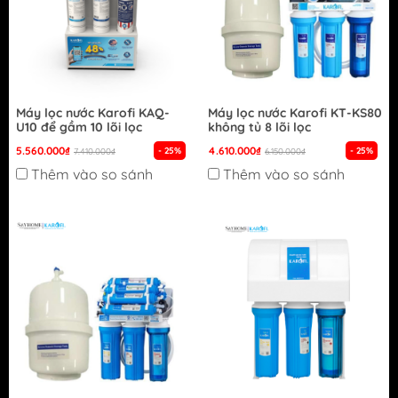
Máy lọc nước Karofi KAQ-
Máy lọc nước Karofi KT-KS80
U10 để gầm 10 lõi lọc
không tủ 8 lõi lọc
5.560.000₫
4.610.000₫
- 25%
- 25%
7.410.000₫
6.150.000₫
Thêm vào so sánh
Thêm vào so sánh