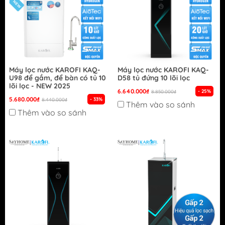
Máy lọc nước KAROFI KAQ-
Máy lọc nước KAROFI KAQ-
U98 để gầm, để bàn có tủ 10
D58 tủ đứng 10 lõi lọc
lõi lọc - NEW 2025
6.640.000₫
- 25%
8.850.000₫
5.680.000₫
- 33%
8.440.000₫
Thêm vào so sánh
Thêm vào so sánh