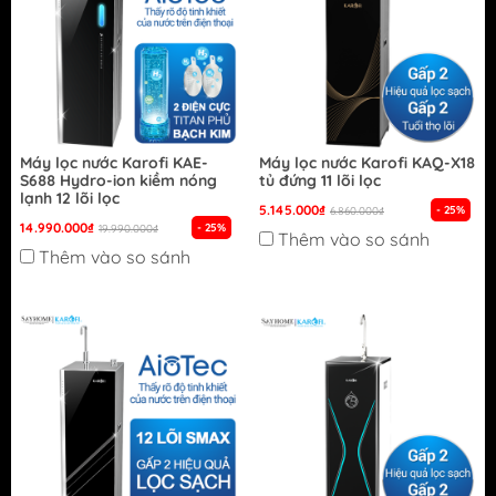
Máy lọc nước Karofi KAE-
Máy lọc nước Karofi KAQ-X18
S688 Hydro-ion kiềm nóng
tủ đứng 11 lõi lọc
lạnh 12 lõi lọc
5.145.000₫
- 25%
6.860.000₫
14.990.000₫
- 25%
19.990.000₫
Thêm vào so sánh
Thêm vào so sánh