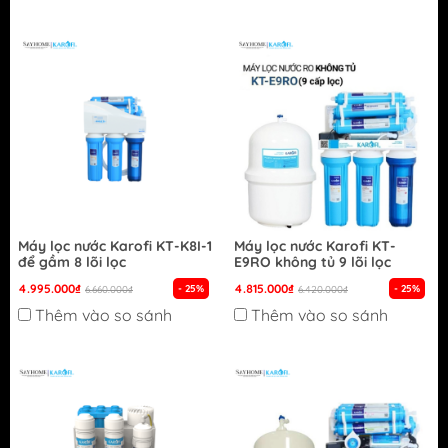
Máy lọc nước Karofi KT-K8I-1
Máy lọc nước Karofi KT-
để gầm 8 lõi lọc
E9RO không tủ 9 lõi lọc
4.995.000₫
4.815.000₫
- 25%
- 25%
6.660.000₫
6.420.000₫
Thêm vào so sánh
Thêm vào so sánh