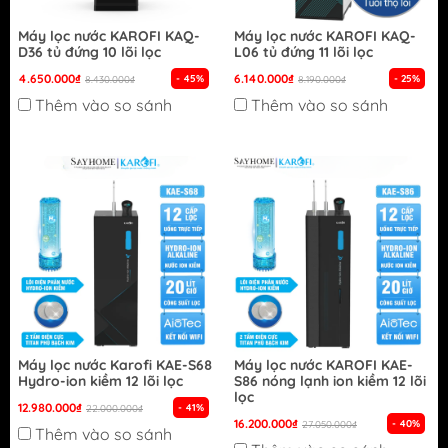
Máy lọc nước KAROFI KAQ-
Máy lọc nước KAROFI KAQ-
D36 tủ đứng 10 lõi lọc
L06 tủ đứng 11 lõi lọc
4.650.000₫
6.140.000₫
- 45%
- 25%
8.430.000₫
8.190.000₫
Thêm vào so sánh
Thêm vào so sánh
Máy lọc nước Karofi KAE-S68
Máy lọc nước KAROFI KAE-
Hydro-ion kiềm 12 lõi lọc
S86 nóng lạnh ion kiềm 12 lõi
lọc
12.980.000₫
- 41%
22.000.000₫
16.200.000₫
- 40%
27.050.000₫
Thêm vào so sánh