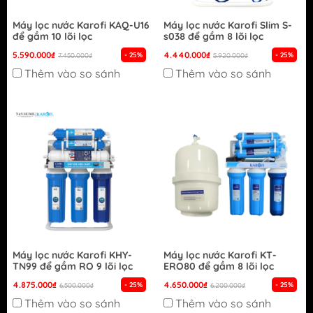
Máy lọc nước Karofi KAQ-U16
Máy lọc nước Karofi Slim S-
để gầm 10 lõi lọc
s038 để gầm 8 lõi lọc
5.590.000₫
4.440.000₫
- 25%
- 25%
7.450.000₫
5.920.000₫
Thêm vào so sánh
Thêm vào so sánh
Máy lọc nước Karofi KHY-
Máy lọc nước Karofi KT-
TN99 để gầm RO 9 lõi lọc
ERO80 để gầm 8 lõi lọc
4.875.000₫
4.650.000₫
- 25%
- 25%
6.500.000₫
6.200.000₫
Thêm vào so sánh
Thêm vào so sánh