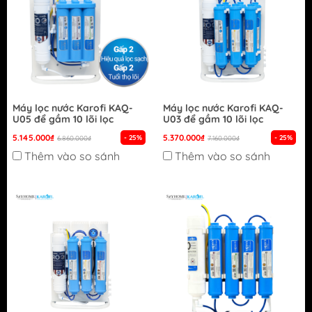
Máy lọc nước Karofi KAQ-
Máy lọc nước Karofi KAQ-
U05 để gầm 10 lõi lọc
U03 để gầm 10 lõi lọc
5.145.000₫
5.370.000₫
- 25%
- 25%
6.860.000₫
7.160.000₫
Thêm vào so sánh
Thêm vào so sánh