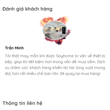
Đánh giá khách hàng
Trần Minh
Gia đình bác sĩ X.A
Tôi thật may mắn khi được Sayhome tư vấn về thiết bị
bếp, giúp tôi tiết kiệm hơn trong vấn đề mua sắm. Dịch
Mình rất mê cách nhân viên tư vấn, chăm sóc khách tận
vụ chăm sóc khách hàng khiến tôi hài lòng vượt mong
tình, chu đáo tại Sayhome. Mình đã mua 2 máy rửa bát
đợi, hơn rất nhiều chỗ bán lớn. Sẽ quay lại mua hàng!
cho mình và bố mẹ chồng,chất lượng ổn định. Ở đây có
rất nhiều mặt hàng phong phú, tha hồ lựa chọn. Chúc
Sayhome ngày càng phát triển.
Thông tin liên hệ