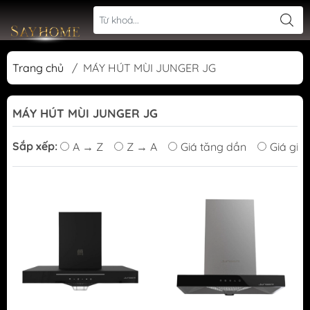
Trang chủ
/
MÁY HÚT MÙI JUNGER JG
MÁY HÚT MÙI JUNGER JG
Sắp xếp:
A → Z
Z → A
Giá tăng dần
Giá giả