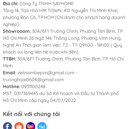
Địa chỉ:
Công Ty TNHH SAYHOME
Tầng 14, Toà nhà HM TOWN, 412 Nguyễn Thị Minh Khai,
phường Bàn Cờ, TP.HCM (Chỉ dành cho khách hàng doanh
nghiệp)
Showrooom:
304/6F1 Trường Chinh, Phường Tân Bình, TP.
Hồ Chí Minh 26 Ngõ 146 Thăng Long, Phường Vinh Hưng,
Nghệ An Thời gian làm việc: T2 - T7: 09h00 - 18h00 ( Quý
khách vui lòng liên hệ trước khi đến)
TTBH:
304/6F1 Trường Chinh, Phường Tân Bình, TP. Hồ Chí
Minh
Email:
vietnambepvn@gmail.com -
truonghoai0606@gmail.com
Hotline:
0931100248
MST: 0317369445 do Sở Kế hoạch và Đầu tư Thành phố
Hồ Chí Minh cấp ngày 04/07/2022
Kết nối với chúng tôi