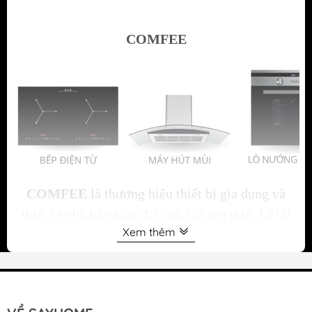
COMFEE
COMFEE
là thương hiệu thiết bị gia dụng và
thiết bị nhà bếp hiện đại, nổi bật với thiết kế tối
Xem thêm
giản, công nghệ thông minh và chất lượng bền bỉ.
Với đa dạng sản phẩm như bếp từ, máy hút mùi, lò
nướng, lò vi sóng và máy rửa chén,
COMFEE
mang đến giải pháp tiện nghi cho mọi không gian