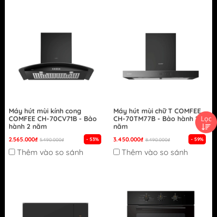
Máy hút mùi kính cong
Máy hút mùi chữ T COMFEE
COMFEE CH-70CV71B - Bảo
CH-70TM77B - Bảo hành 2
hành 2 năm
năm
2.565.000₫
3.450.000₫
- 53%
- 59%
5.490.000₫
8.490.000₫
Thêm vào so sánh
Thêm vào so sánh