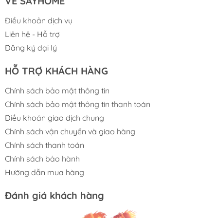
VỀ SAYHOME
bếp.
Danh mục các dòng sản phẩm thiết bị nhà bếp
COMFEE
hiện đang được phân phối chính hãng
Điều khoản dịch vụ
tại
SAYHOME.
Liên hệ - Hỗ trợ
Đăng ký đại lý
BỘ SƯU TẬP CÁC DÒNG SẢN PHẨM THIẾT
HỖ TRỢ KHÁCH HÀNG
BỊ NHÀ BẾP
COMFEE
Chính sách bảo mật thông tin
Chính sách bảo mật thông tin thanh toán
Điều khoản giao dịch chung
Chính sách vận chuyển và giao hàng
Chính sách thanh toán
Chính sách bảo hành
Hướng dẫn mua hàng
Đánh giá khách hàng