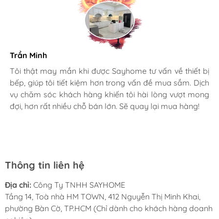
Trần Minh
Gia đình bác sĩ X.A
Tôi thật may mắn khi được Sayhome tư vấn về thiết bị
bếp, giúp tôi tiết kiệm hơn trong vấn đề mua sắm. Dịch
Mình rất mê cách nhân viên tư vấn, chăm sóc khách tận
vụ chăm sóc khách hàng khiến tôi hài lòng vượt mong
tình, chu đáo tại Sayhome. Mình đã mua 2 máy rửa bát
đợi, hơn rất nhiều chỗ bán lớn. Sẽ quay lại mua hàng!
cho mình và bố mẹ chồng,chất lượng ổn định. Ở đây có
rất nhiều mặt hàng phong phú, tha hồ lựa chọn. Chúc
Sayhome ngày càng phát triển.
Thông tin liên hệ
Địa chỉ:
Công Ty TNHH SAYHOME
Tầng 14, Toà nhà HM TOWN, 412 Nguyễn Thị Minh Khai,
phường Bàn Cờ, TP.HCM (Chỉ dành cho khách hàng doanh