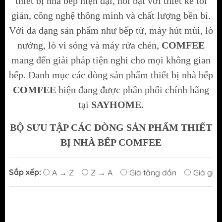
thiết bị nhà bếp hiện đại, nổi bật với thiết kế tối
giản, công nghệ thông minh và chất lượng bền bỉ.
Với đa dạng sản phẩm như bếp từ, máy hút mùi, lò
nướng, lò vi sóng và máy rửa chén,
COMFEE
mang đến giải pháp tiện nghi cho mọi không gian
bếp.
Danh mục các dòng sản phẩm thiết bị nhà bếp
COMFEE
hiện đang được phân phối chính hãng
tại
SAYHOME.
BỘ SƯU TẬP CÁC DÒNG SẢN PHẨM THIẾT
BỊ NHÀ BẾP
COMFEE
Sắp xếp:
A → Z
Z → A
Giá tăng dần
Giá giả