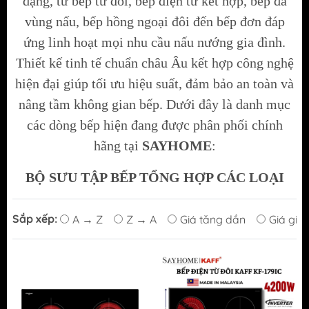
dạng, từ bếp từ đôi, bếp điện từ kết hợp, bếp đa
vùng nấu, bếp hồng ngoại đôi đến bếp đơn đáp
ứng linh hoạt mọi nhu cầu nấu nướng gia đình.
Thiết kế tinh tế chuẩn châu Âu kết hợp công nghệ
hiện đại giúp tối ưu hiệu suất, đảm bảo an toàn và
nâng tầm không gian bếp. Dưới đây là danh mục
các dòng bếp
hiện đang được phân phối chính
hãng tại
SAYHOME
:
BỘ SƯU TẬP BẾP TỔNG HỢP CÁC LOẠI
Sắp xếp:
A → Z
Z → A
Giá tăng dần
Giá giả