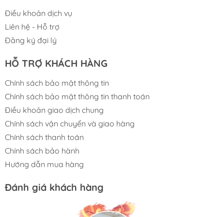
các dòng bếp
hiện đang được phân phối chính
Điều khoản dịch vụ
hãng tại
SAYHOME
:
Liên hệ - Hỗ trợ
Đăng ký đại lý
BỘ SƯU TẬP BẾP TỔNG HỢP CÁC LOẠI
HỖ TRỢ KHÁCH HÀNG
Chính sách bảo mật thông tin
Chính sách bảo mật thông tin thanh toán
Điều khoản giao dịch chung
Chính sách vận chuyển và giao hàng
Chính sách thanh toán
Chính sách bảo hành
Hướng dẫn mua hàng
Đánh giá khách hàng