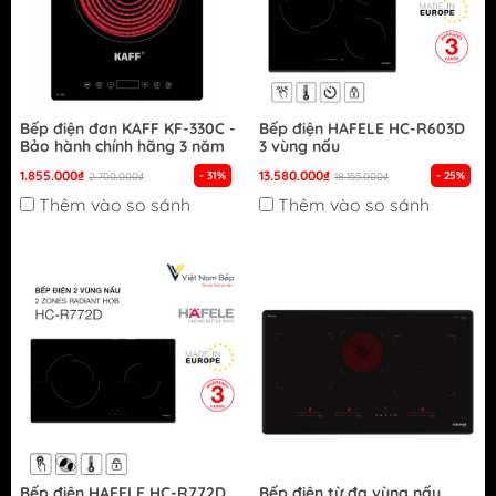
Bếp điện đơn KAFF KF-330C -
Bếp điện HAFELE HC-R603D
Bảo hành chính hãng 3 năm
3 vùng nấu
1.855.000₫
13.580.000₫
- 31%
- 25%
2.700.000₫
18.155.000₫
Thêm vào so sánh
Thêm vào so sánh
Bếp điện HAFELE HC-R772D
Bếp điện từ đa vùng nấu