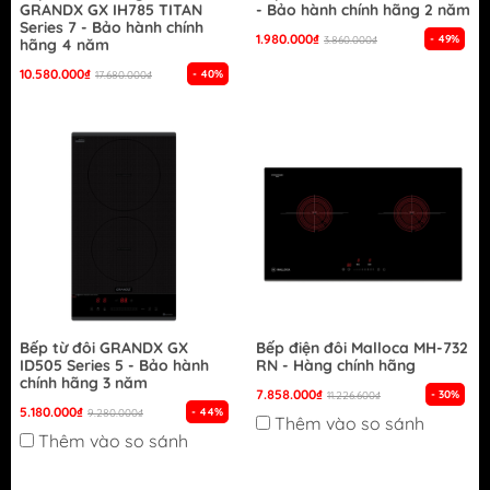
GRANDX GX IH785 TITAN
- Bảo hành chính hãng 2 năm
Series 7 - Bảo hành chính
1.980.000₫
- 49%
3.860.000₫
hãng 4 năm
10.580.000₫
- 40%
17.680.000₫
Bếp từ đôi GRANDX GX
Bếp điện đôi Malloca MH-732
ID505 Series 5 - Bảo hành
RN - Hàng chính hãng
chính hãng 3 năm
7.858.000₫
- 30%
11.226.600₫
5.180.000₫
- 44%
9.280.000₫
Thêm vào so sánh
Thêm vào so sánh