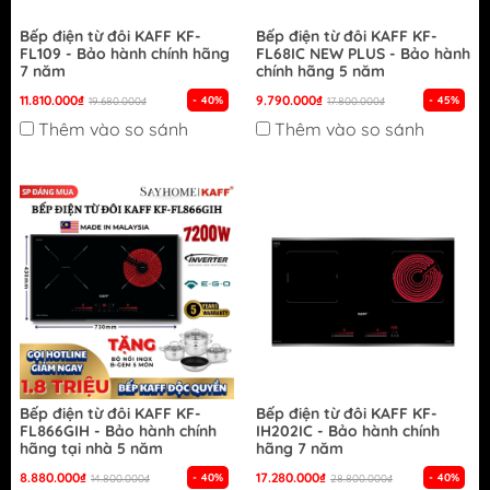
Bếp điện từ đôi KAFF KF-
Bếp điện từ đôi KAFF KF-
FL109 - Bảo hành chính hãng
FL68IC NEW PLUS - Bảo hành
7 năm
chính hãng 5 năm
11.810.000₫
9.790.000₫
- 40%
- 45%
19.680.000₫
17.800.000₫
Thêm vào so sánh
Thêm vào so sánh
Bếp điện từ đôi KAFF KF-
Bếp điện từ đôi KAFF KF-
FL866GIH - Bảo hành chính
IH202IC - Bảo hành chính
hãng tại nhà 5 năm
hãng 7 năm
8.880.000₫
17.280.000₫
- 40%
- 40%
14.800.000₫
28.800.000₫