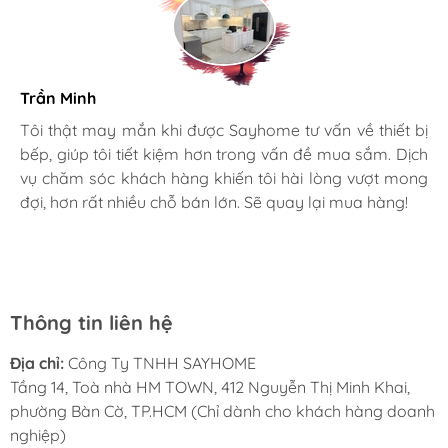
Trần Minh
Gia đình bác sĩ X.A
Tôi thật may mắn khi được Sayhome tư vấn về thiết bị
bếp, giúp tôi tiết kiệm hơn trong vấn đề mua sắm. Dịch
Mình rất mê cách nhân viên tư vấn, chăm sóc khách tận
vụ chăm sóc khách hàng khiến tôi hài lòng vượt mong
tình, chu đáo tại Sayhome. Mình đã mua 2 máy rửa bát
đợi, hơn rất nhiều chỗ bán lớn. Sẽ quay lại mua hàng!
cho mình và bố mẹ chồng,chất lượng ổn định. Ở đây có
rất nhiều mặt hàng phong phú, tha hồ lựa chọn. Chúc
Sayhome ngày càng phát triển.
Thông tin liên hệ
Địa chỉ:
Công Ty TNHH SAYHOME
Tầng 14, Toà nhà HM TOWN, 412 Nguyễn Thị Minh Khai,
phường Bàn Cờ, TP.HCM (Chỉ dành cho khách hàng doanh
nghiệp)