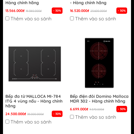
Hàng chính hãng
- Hàng chính hãng
13.566.000₫
16.520.000₫
- 30%
- 30%
19.380.000₫
23.600.000₫
Thêm vào so sánh
Thêm vào so sánh
Bếp đa từ MALLOCA MI-784
Bếp điện đôi Domino Malloca
ITG 4 vùng nấu - Hàng chính
MDR 302 - Hàng chính hãng
hãng
6.699.000₫
- 30%
9.570.000₫
24.500.000₫
- 30%
35.000.000₫
Thêm vào so sánh
Thêm vào so sánh