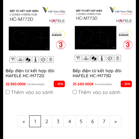
Bếp điện từ kết hợp đôi
Bếp điện từ kết hợp đôi
HAFELE HC-M772D
HAFELE HC-M773D
22.380.000₫
25.680.000₫
- 25%
- 25%
29.960.000₫
34.245.000₫
Thêm vào so sánh
Thêm vào so sánh
«
1
2
3
4
5
6
7
»