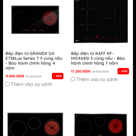
Bếp điện từ GRANDX GX
Bếp điện từ KAFF KF-
E738Lux Series 7 3 vùng nấu
HI5468SI 3 vùng nấu - Bảo
- Bảo hành chính hãng 4
hành chính hãng 7 năm
năm
17.280.000₫
- 40%
28.800.000₫
11.800.000₫
- 40%
19.680.000₫
Thêm vào so sánh
Thêm vào so sánh