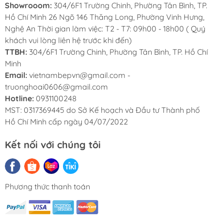
Showrooom:
304/6F1 Trường Chinh, Phường Tân Bình, TP.
Hồ Chí Minh 26 Ngõ 146 Thăng Long, Phường Vinh Hưng,
Nghệ An Thời gian làm việc: T2 - T7: 09h00 - 18h00 ( Quý
khách vui lòng liên hệ trước khi đến)
TTBH:
304/6F1 Trường Chinh, Phường Tân Bình, TP. Hồ Chí
Minh
Email:
vietnambepvn@gmail.com -
truonghoai0606@gmail.com
Hotline:
0931100248
MST: 0317369445 do Sở Kế hoạch và Đầu tư Thành phố
Hồ Chí Minh cấp ngày 04/07/2022
Kết nối với chúng tôi
Phương thức thanh toán