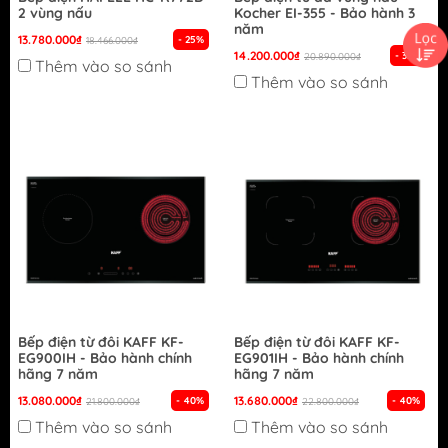
2 vùng nấu
Kocher EI-355 - Bảo hành 3
năm
13.780.000₫
- 25%
18.466.000₫
14.200.000₫
- 32%
20.890.000₫
Thêm vào so sánh
Thêm vào so sánh
Bếp điện từ đôi KAFF KF-
Bếp điện từ đôi KAFF KF-
EG900IH - Bảo hành chính
EG901IH - Bảo hành chính
hãng 7 năm
hãng 7 năm
13.080.000₫
13.680.000₫
- 40%
- 40%
21.800.000₫
22.800.000₫
Thêm vào so sánh
Thêm vào so sánh