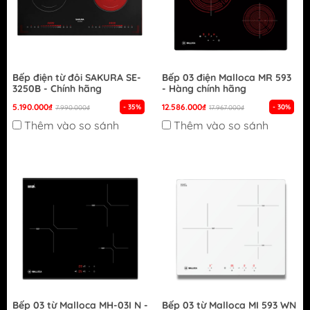
Bếp điện từ đôi SAKURA SE-
Bếp 03 điện Malloca MR 593
3250B - Chính hãng
- Hàng chính hãng
5.190.000₫
12.586.000₫
- 35%
- 30%
7.990.000₫
17.967.000₫
Thêm vào so sánh
Thêm vào so sánh
Bếp 03 từ Malloca MH-03I N -
Bếp 03 từ Malloca MI 593 WN