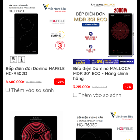
Bếp điện đôi Donino HAFELE
Bếp điện Domino MALLOCA
HC-R302D
MDR 301 ECO - Hàng chính
hãng
8.680.000₫
- 25%
11.600.000₫
3.215.000₫
- 7%
3.456.000₫
Thêm vào so sánh
Thêm vào so sánh