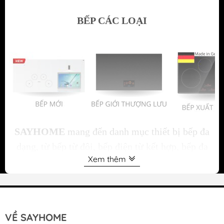
BẾP CÁC LOẠI
SAYHOME
mang đến danh mục thiết bị bếp đa
dạng, từ bếp từ đôi, bếp điện từ kết hợp, bếp đa
Xem thêm
vùng nấu, bếp hồng ngoại đôi đến bếp đơn đáp
ứng linh hoạt mọi nhu cầu nấu nướng gia đình.
Thiết kế tinh tế chuẩn châu Âu kết hợp công nghệ
hiện đại giúp tối ưu hiệu suất, đảm bảo an toàn và
VỀ SAYHOME
nâng tầm không gian bếp. Dưới đây là danh mục