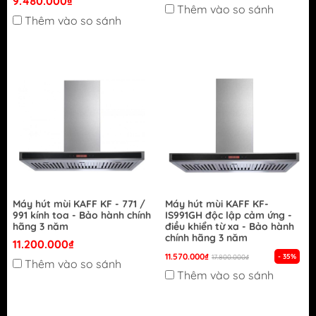
9.480.000₫
Thêm vào so sánh
Thêm vào so sánh
Máy hút mùi KAFF KF - 771 /
Máy hút mùi KAFF KF-
991 kính toa - Bảo hành chính
IS991GH độc lập cảm ứng -
hãng 3 năm
điều khiển từ xa - Bảo hành
chính hãng 3 năm
11.200.000₫
11.570.000₫
- 35%
17.800.000₫
Thêm vào so sánh
Thêm vào so sánh