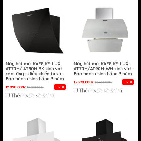
Máy hút mùi KAFF KF-LUX
Máy hút mùi KAFF KF-LUX-
AT70H/ AT90H BK kính vát
AT70H/AT90H-WH kính vát -
cảm ứng - điều khiển từ xa -
Bảo hành chính hãng 3 năm
Bảo hành chính hãng 3 năm
13.390.000₫
- 35%
20.600.000₫
12.090.000₫
- 35%
18.600.000₫
Thêm vào so sánh
Thêm vào so sánh