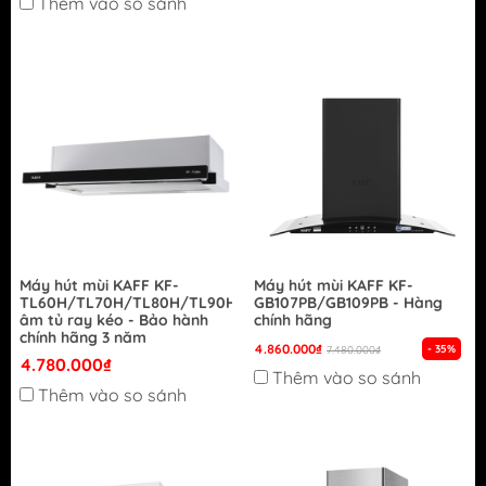
Thêm vào so sánh
Máy hút mùi KAFF KF-
Máy hút mùi KAFF KF-
TL60H/TL70H/TL80H/TL90H
GB107PB/GB109PB - Hàng
âm tủ ray kéo - Bảo hành
chính hãng
chính hãng 3 năm
4.860.000₫
- 35%
7.480.000₫
4.780.000₫
Thêm vào so sánh
Thêm vào so sánh