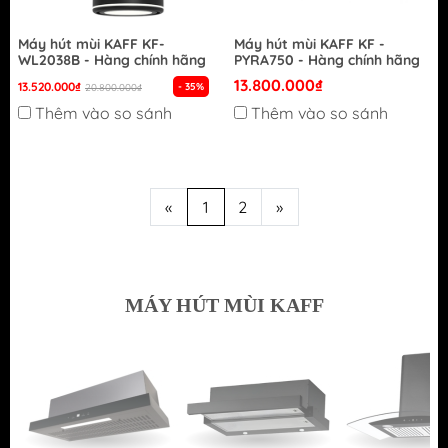
Máy hút mùi KAFF KF-
Máy hút mùi KAFF KF -
WL2038B - Hàng chính hãng
PYRA750 - Hàng chính hãng
13.800.000₫
13.520.000₫
- 35%
20.800.000₫
Thêm vào so sánh
Thêm vào so sánh
«
1
2
»
MÁY HÚT MÙI KAFF