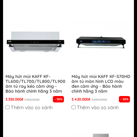
Máy hút mùi KAFF KF-
Máy hút mùi KAFF KF-S70HD
TL600/TL700/TL800/TL900
âm tủ màn hình LCD màu
âm tủ ray kéo cảm ứng -
đen cảm ứng - Bảo hành
Bảo hành chính hãng 3 năm
chính hãng 3 năm
3.330.000₫
3.420.000₫
- 38%
- 30%
5.380.000₫
4.880.000₫
Thêm vào so sánh
Thêm vào so sánh