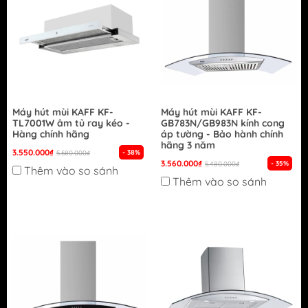
Máy hút mùi KAFF KF-
Máy hút mùi KAFF KF-
TL7001W âm tủ ray kéo -
GB783N/GB983N kính cong
Hàng chính hãng
áp tường - Bảo hành chính
hãng 3 năm
3.550.000₫
- 38%
5.680.000₫
3.560.000₫
- 35%
5.480.000₫
Thêm vào so sánh
Thêm vào so sánh