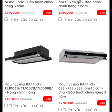
tủ màu bạc - Bảo hành chính
âm tủ vân gỗ - Bảo hành
hãng 3 năm
chính hãng 3 năm
2.990.000₫
3.060.000₫
- 30%
- 30%
4.280.000₫
4.380.000₫
Thêm vào so sánh
Thêm vào so sánh
Máy hút mùi KAFF KF-
Máy hút mùi KAFF KF-
TL1006B/TL1007B/TL1008B/TL1009B
688I/788I/888I âm tủ cảm
- Hàng chính hãng
ứng - Bảo hành chính hãng 3
năm
3.150.000₫
- 38%
5.090.000₫
3.270.000₫
- 30%
4.680.000₫
Thêm vào so sánh
Thêm vào so sánh