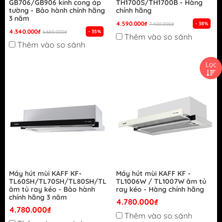
GB706/GB906 kính cong áp
TH1700S/TH1700B - Hàng
tường - Bảo hành chính hãng
chính hãng
3 năm
4.590.000₫
- 38%
7.400.000₫
4.340.000₫
- 35%
6.680.000₫
Thêm vào so sánh
Thêm vào so sánh
Máy hút mùi KAFF KF-
Máy hút mùi KAFF KF -
TL60SH/TL70SH/TL80SH/TL90SH
TL1006W / TL1007W âm tủ
âm tủ ray kéo - Bảo hành
ray kéo - Hàng chính hãng
chính hãng 3 năm
4.780.000₫
4.780.000₫
Thêm vào so sánh