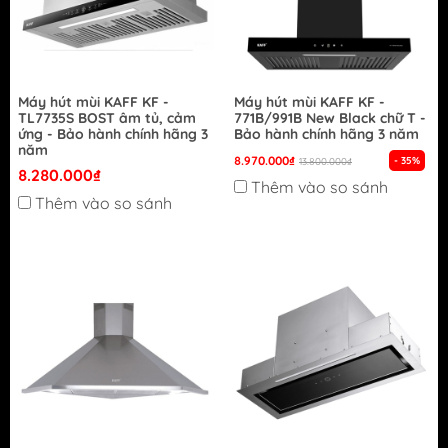
Máy hút mùi KAFF KF -
Máy hút mùi KAFF KF -
TL7735S BOST âm tủ, cảm
771B/991B New Black chữ T -
ứng - Bảo hành chính hãng 3
Bảo hành chính hãng 3 năm
năm
8.970.000₫
- 35%
13.800.000₫
8.280.000₫
Thêm vào so sánh
Thêm vào so sánh