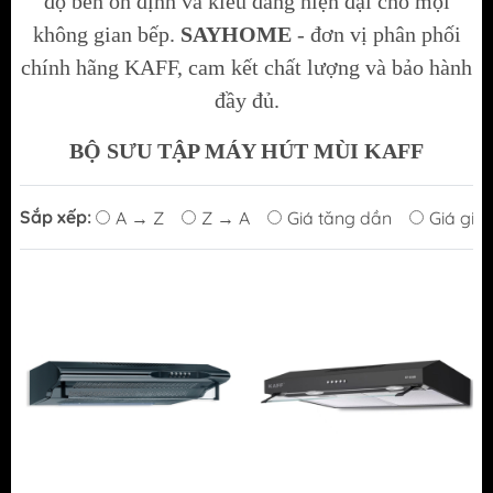
độ bền ổn định và kiểu dáng hiện đại cho mọi
không gian bếp.
SAYHOME
- đơn vị phân phối
chính hãng KAFF, cam kết chất lượng và bảo hành
đầy đủ.
BỘ SƯU TẬP MÁY HÚT MÙI KAFF
Sắp xếp:
A → Z
Z → A
Giá tăng dần
Giá giả