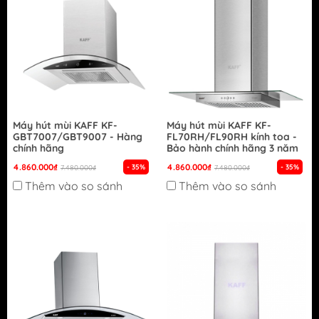
Máy hút mùi KAFF KF-
Máy hút mùi KAFF KF-
GBT7007/GBT9007 - Hàng
FL70RH/FL90RH kính toa -
chính hãng
Bảo hành chính hãng 3 năm
4.860.000₫
4.860.000₫
- 35%
- 35%
7.480.000₫
7.480.000₫
Thêm vào so sánh
Thêm vào so sánh