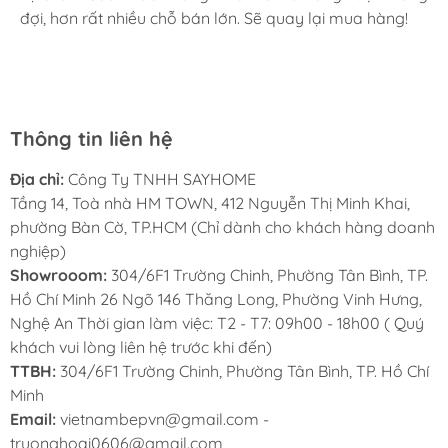
đợi, hơn rất nhiều chỗ bán lớn. Sẽ quay lại mua hàng!
cho mình và bố mẹ chồng,chất lượng ổn định. Ở đây có
rất nhiều mặt hàng phong phú, tha hồ lựa chọn. Chúc
Sayhome ngày càng phát triển.
Thông tin liên hệ
Địa chỉ:
Công Ty TNHH SAYHOME
Tầng 14, Toà nhà HM TOWN, 412 Nguyễn Thị Minh Khai,
phường Bàn Cờ, TP.HCM (Chỉ dành cho khách hàng doanh
nghiệp)
Showrooom:
304/6F1 Trường Chinh, Phường Tân Bình, TP.
Hồ Chí Minh 26 Ngõ 146 Thăng Long, Phường Vinh Hưng,
Nghệ An Thời gian làm việc: T2 - T7: 09h00 - 18h00 ( Quý
khách vui lòng liên hệ trước khi đến)
TTBH:
304/6F1 Trường Chinh, Phường Tân Bình, TP. Hồ Chí
Minh
Email:
vietnambepvn@gmail.com -
truonghoai0606@gmail.com