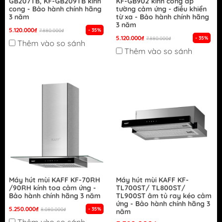
GB207TB, KF-GB209TB kính
KF-GB902 kính cong áp
cong - Bảo hành chính hãng
tường cảm ứng - điều khiển
3 năm
từ xa - Bảo hành chính hãng
3 năm
5.120.000₫
- 35%
7.880.000₫
5.120.000₫
- 35%
7.880.000₫
Thêm vào so sánh
Thêm vào so sánh
Máy hút mùi KAFF KF-70RH
Máy hút mùi KAFF KF-
/90RH kính toa cảm ứng -
TL700ST/ TL800ST/
Bảo hành chính hãng 3 năm
TL900ST âm tủ ray kéo cảm
ứng - Bảo hành chính hãng 3
5.250.000₫
- 35%
8.080.000₫
năm