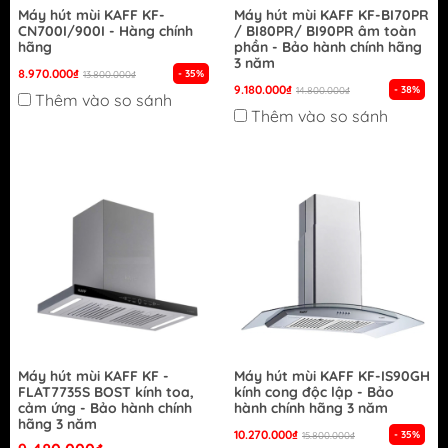
Máy hút mùi KAFF KF-
Máy hút mùi KAFF KF-BI70PR
CN700I/900I - Hàng chính
/ BI80PR/ BI90PR âm toàn
hãng
phần - Bảo hành chính hãng
3 năm
8.970.000₫
- 35%
13.800.000₫
9.180.000₫
- 38%
14.800.000₫
Thêm vào so sánh
Thêm vào so sánh
Máy hút mùi KAFF KF -
Máy hút mùi KAFF KF-IS90GH
FLAT7735S BOST kính toa,
kính cong độc lập - Bảo
cảm ứng - Bảo hành chính
hành chính hãng 3 năm
hãng 3 năm
10.270.000₫
- 35%
15.800.000₫