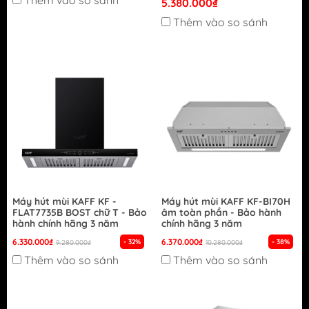
Thêm vào so sánh
5.380.000₫
Thêm vào so sánh
Máy hút mùi KAFF KF -
Máy hút mùi KAFF KF-BI70H
FLAT7735B BOST chữ T - Bảo
âm toàn phần - Bảo hành
hành chính hãng 3 năm
chính hãng 3 năm
6.330.000₫
6.370.000₫
- 32%
- 38%
9.280.000₫
10.280.000₫
Thêm vào so sánh
Thêm vào so sánh