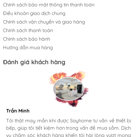
Chính sách bảo mật thông tin thanh toán
Điều khoản giao dịch chung
Chính sách vận chuyển và giao hàng
Chính sách thanh toán
Chính sách bảo hành
Hướng dẫn mua hàng
Đánh giá khách hàng
Trần Minh
Gia đình bác sĩ X.A
Tôi thật may mắn khi được Sayhome tư vấn về thiết bị
bếp, giúp tôi tiết kiệm hơn trong vấn đề mua sắm. Dịch
Mình rất mê cách nhân viên tư vấn, chăm sóc khách tận
vụ chăm sóc khách hàng khiến tôi hài lòng vượt mong
tình, chu đáo tại Sayhome. Mình đã mua 2 máy rửa bát