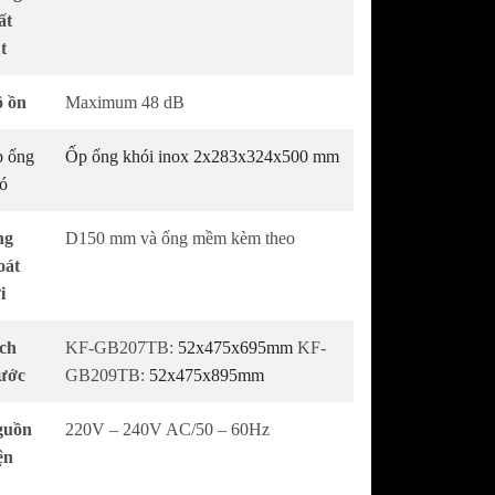
ất
út
 ồn
Maximum 48 dB
 ống
Ốp ống khói inox 2x283x324x500 mm
ó
ng
D150 mm và ống mềm kèm theo
oát
i
ch
KF-GB207TB:
52x475x695mm
KF-
ước
GB209TB:
52x475x895mm
guồn
220V – 240V AC/50 – 60Hz
ện