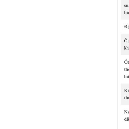
Phát
su
h
Tủ đông HOÀ PHÁT
Tủ lạnh HOÀ PHÁT
Độ
Máy giặt HOÀ PHÁT
Đồ gia dụng HOÀ PHÁT
Ốp
kh
Ố
th
hơ
Kí
th
N
đi