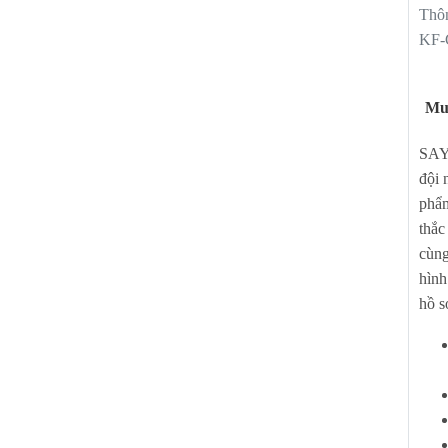
Thô
B207TB/GB209TB
được xem là dòng Máy hiện đại
KF-
tiêu dùng lựa chọn cho những không gian bếp có
công suất hút cực mạnh lên đến 1000m3/h, kiểu
Mu
, là dòng máy được ưa thích chọn mua nhiều nhất
SAYH
ay tại Việt Nam.
đội 
i qua đường ống thoát và hút khử mùi bằng than
phẩm
ng việc xử lí
triệt để
khói và mùi hôi trong quá
thắc
cùng
biến thức ăn gây ra.
hình
hồ s