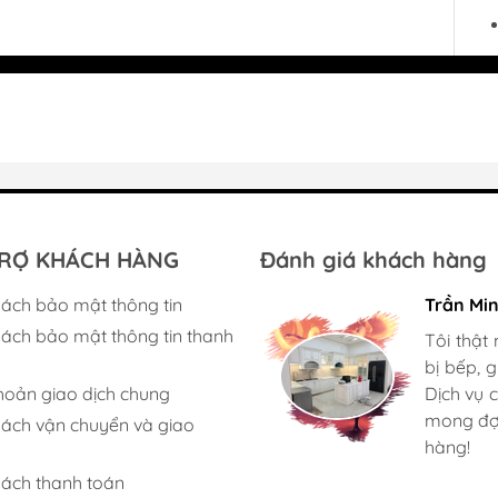
RỢ KHÁCH HÀNG
Đánh giá khách hàng
sách bảo mật thông tin
Gia đình 
Trần Mi
sách bảo mật thông tin thanh
Mình rất
Tôi thật
tận tình
bị bếp, 
hoản giao dịch chung
rửa bát 
Dịch vụ 
Ở đây có
mong đợi
sách vận chuyển và giao
chọn. Ch
hàng!
sách thanh toán