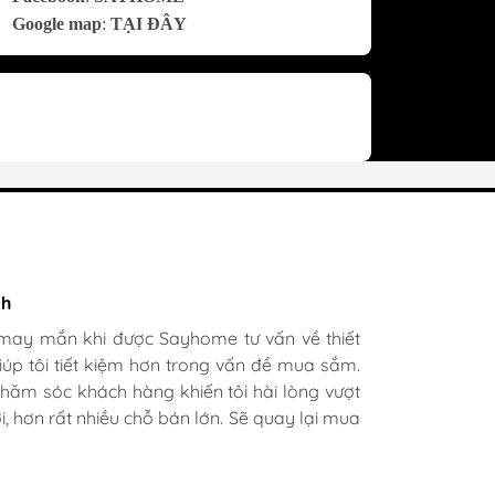
Google map
:
TẠI ĐÂY
bác sĩ X.A
nh
 mê cách nhân viên tư vấn, chăm sóc khách
 may mắn khi được Sayhome tư vấn về thiết
, chu đáo tại Sayhome. Mình đã mua 2 máy
giúp tôi tiết kiệm hơn trong vấn đề mua sắm.
cho mình và bố mẹ chồng,chất lượng ổn định.
chăm sóc khách hàng khiến tôi hài lòng vượt
 rất nhiều mặt hàng phong phú, tha hồ lựa
, hơn rất nhiều chỗ bán lớn. Sẽ quay lại mua
úc Sayhome ngày càng phát triển.