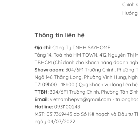
Chính 
Hướng
Thông tin liên hệ
TÍNH NĂNG AN TOÀN
Địa chỉ:
Công Ty TNHH SAYHOME
Máy hút mùi kính cong KAFF 
Tầng 14, Toà nhà HM TOWN, 412 Nguyễn Thị M
TP.HCM (Chỉ dành cho khách hàng doanh ngh
cao, hút khử mùi sẽ triệt để hơn
Showrooom:
304/6F1 Trường Chinh, Phường Tâ
máy hút mùi kính cong thường d
Ngõ 146 Thăng Long, Phường Vinh Hưng, Nghệ 
phẩm. Thêm đó, loại hút khói này 
T7: 09h00 - 18h00 ( Quý khách vui lòng liên hệ
bẩn, điều hòa nhiệt độ giúp cho
TTBH:
304/6F1 Trường Chinh, Phường Tân Bình
Email:
vietnambepvn@gmail.com - truongh
hơn khi nấu nướng.
Hotline:
0931100248
Máy hút mùi kính cong KAFF 
MST: 0317369445 do Sở Kế hoạch và Đầu tư T
ngày 04/07/2022
mùi mà nó còn có tác dụng rất tốt
khí độc bởi máy được cấu tạo màn