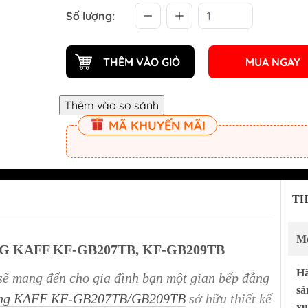
Phụ kiện tủ bếp 
Số lượng:
Phụ kiện tủ đồ 
Phụ kiện tủ quầ
THÊM VÀO GIỎ
MUA NGAY
Bếp điện từ KOCHER
Bếp điện từ SAK
Bếp từ đơn công nghiệp
Máy hút mùi SA
MÃ KHUYẾN MÃI
KOCHER
Bếp ga SAKURA
Máy hút mùi KOCHER
Chậu rửa chén b
Máy rửa chén bát KOCHER
Máy rửa chén S
Lò nướng KOCHER
Lò nướng và lò vi
TH
Gia dụng KOCHER
SAKURA
Tủ rượu KOCHER
Thiết bị lọc nướ
Mo
 KAFF KF-GB207TB, KF-GB209TB
Chậu rửa chén KOCHER
Vòi rửa chén KOCHER
H
sẽ mang đến cho gia đình bạn một gian bếp đẳng
sả
cong KAFF KF-GB207TB/GB209TB
sở hữu thiết kế
xu