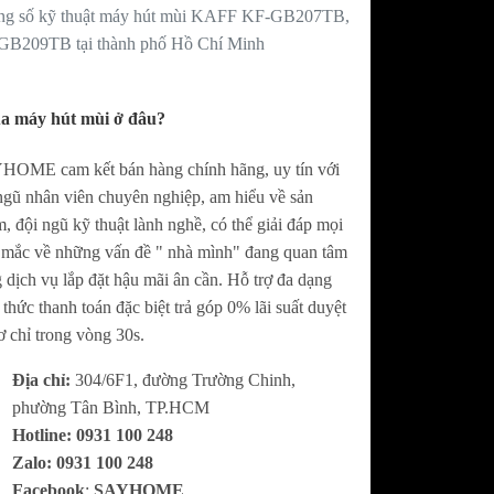
ng số kỹ thuật máy hút mùi KAFF KF-GB207TB,
GB209TB tại thành phố Hồ Chí Minh
a máy hút mùi ở đâu?
OME cam kết bán hàng chính hãng, uy tín với
ngũ nhân viên chuyên nghiệp, am hiểu về sản
, đội ngũ kỹ thuật lành nghề, có thể giải đáp mọi
 mắc về những vấn đề " nhà mình" đang quan tâm
 dịch vụ lắp đặt hậu mãi ân cần. Hỗ trợ đa dạng
 thức thanh toán đặc biệt trả góp 0% lãi suất duyệt
ơ chỉ trong vòng 30s.
Địa chỉ:
304/6F1, đường Trường Chinh,
phường Tân Bình, TP.HCM
Hotline:
0
931 100 248
Zalo:
0
931 100 248
Facebook
:
SAYHOME