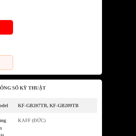
dưới GRANDX
khô GRANDX
n áo GRANDX
URA
Vòi rửa chén bát NOBILI -
NOBINOX
KURA
Chậu rửa chén bát NOBILI -
NOBINOX
át SAKURA
AKURA
 sóng
ÔNG SỐ KỸ THUẬT
c SAKURA
del
KF-GB207TB, KF-GB209TB
ãng
KAFF (ĐỨC)
n
ất