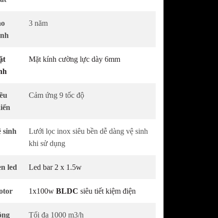
AWONKOO
Bếp điện từ COMFEE
AWONKOO
Máy hút mùi COMFEE
ảo
3 năm
Máy rửa chén COMFEE
ành
Lò nướng - Lò vi sóng COMFEE
ặt
Mặt kính cường lực dày 6mm
nh
ều
Cảm ứng 9 tốc độ
iển
 sinh
Lưới lọc inox siêu bền dễ dàng vệ sinh
khi sử dụng
n led
Led bar 2 x 1.5w
tor
1x100w
BLDC
siêu tiết kiệm điện
ông
Tối đa 1000 m3/h