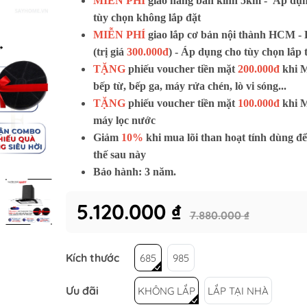
MIỄN PHÍ
giao hàng bán kính 5km -
Áp dụn
Tủ lạnh KAFF
tùy chọn không lắp đặt
O
Tủ rượu KAFF
MIỄN PHÍ
giao lắp cơ bản nội thành HCM 
Gia dụng KAFF
(trị giá
300.000đ
) - Áp dụng cho tùy chọn lắp 
Tủ rượu nhỏ
Bản lề & ray bi
Máy giặt
TẶNG
phiếu voucher tiền mặt
200.000đ
khi 
ập
Tủ rượu lớn
Chân tủ tăng chỉnh
Máy sấy
OCA
bếp từ, bếp ga, máy rửa chén, lò vi sóng...
cho gia
Phụ kiện mộc khác
Máy giặt sấy kết
y
TẶNG
phiếu voucher tiền mặt
100.000đ
khi 
máy lọc nước
cho gia
Giảm
10%
khi mua lõi than hoạt tính dùng để
thế sau này
R JG
Bếp điện từ BOSCH
Bếp điện từ GRA
Bảo hành: 3 năm.
ER JG
Máy hút mùi BOSCH
Bếp ga GRANDX
GER JG
Lò nướng - lò vi sóng BOSCH
Máy hút mùi GR
5.120.000 ₫
7.880.000 ₫
ớng JUNGER
Tủ lạnh BOSCH
Máy rửa chén G
Máy rửa chén BOSCH
Lò nướng - Lò v
Kích thước
685
985
Chậu rửa chén b
Vòi rửa chén bá
Ưu đãi
KHÔNG LẮP
LẮP TẠI NHÀ
Phụ kiện tủ bếp 