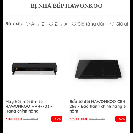
BỊ NHÀ BẾP
HAWONKOO
Sắp xếp:
A → Z
Z → A
Giá tăng dần
Giá giả
Máy hút mùi âm tủ
Bếp từ đôi HAWONKOO CEH-
HAWONKOO HRH-703 -
266 - Bảo hành chính hãng 3
Hàng chính hãng
năm
3.160.000₫
5.500.000₫
- 52%
- 59%
6.590.000₫
13.490.000₫