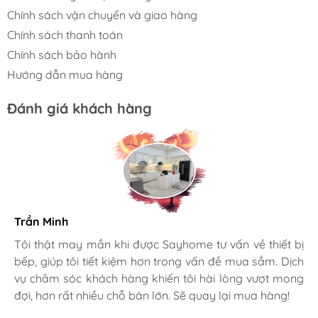
tại
SAYHOME.
Chính sách vận chuyển và giao hàng
BỘ SƯU TẬP CÁC DÒNG SẢN PHẨM THIẾT
Chính sách thanh toán
BỊ NHÀ BẾP
HAWONKOO
Chính sách bảo hành
Hướng dẫn mua hàng
Đánh giá khách hàng
Trần Minh
Gia đình bác sĩ X.A
Tôi thật may mắn khi được Sayhome tư vấn về thiết bị
bếp, giúp tôi tiết kiệm hơn trong vấn đề mua sắm. Dịch
Mình rất mê cách nhân viên tư vấn, chăm sóc khách tận
vụ chăm sóc khách hàng khiến tôi hài lòng vượt mong
tình, chu đáo tại Sayhome. Mình đã mua 2 máy rửa bát
đợi, hơn rất nhiều chỗ bán lớn. Sẽ quay lại mua hàng!
cho mình và bố mẹ chồng,chất lượng ổn định. Ở đây có
rất nhiều mặt hàng phong phú, tha hồ lựa chọn. Chúc