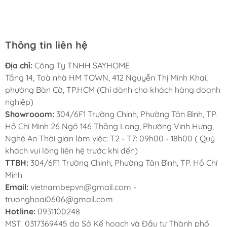
Sayhome ngày càng phát triển.
Thông tin liên hệ
Địa chỉ:
Công Ty TNHH SAYHOME
Tầng 14, Toà nhà HM TOWN, 412 Nguyễn Thị Minh Khai,
phường Bàn Cờ, TP.HCM (Chỉ dành cho khách hàng doanh
nghiệp)
Showrooom:
304/6F1 Trường Chinh, Phường Tân Bình, TP.
Hồ Chí Minh 26 Ngõ 146 Thăng Long, Phường Vinh Hưng,
Nghệ An Thời gian làm việc: T2 - T7: 09h00 - 18h00 ( Quý
khách vui lòng liên hệ trước khi đến)
TTBH:
304/6F1 Trường Chinh, Phường Tân Bình, TP. Hồ Chí
Minh
Email:
vietnambepvn@gmail.com -
truonghoai0606@gmail.com
Hotline:
0931100248
MST: 0317369445 do Sở Kế hoạch và Đầu tư Thành phố