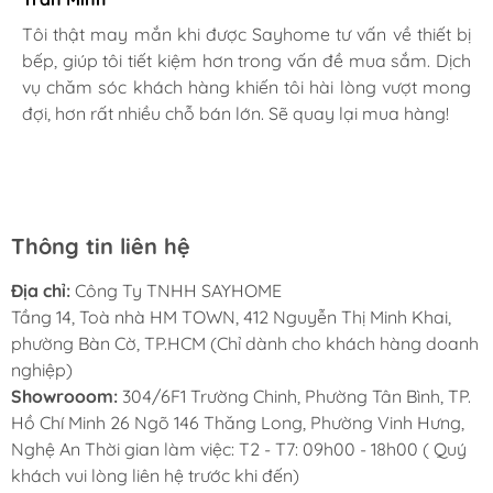
Gia đình bác sĩ X.A
Tôi thật may mắn khi được Sayhome tư vấn về thiết bị
bếp, giúp tôi tiết kiệm hơn trong vấn đề mua sắm. Dịch
Mình rất mê cách nhân viên tư vấn, chăm sóc khách tận
vụ chăm sóc khách hàng khiến tôi hài lòng vượt mong
tình, chu đáo tại Sayhome. Mình đã mua 2 máy rửa bát
đợi, hơn rất nhiều chỗ bán lớn. Sẽ quay lại mua hàng!
cho mình và bố mẹ chồng,chất lượng ổn định. Ở đây có
rất nhiều mặt hàng phong phú, tha hồ lựa chọn. Chúc
Sayhome ngày càng phát triển.
Thông tin liên hệ
Địa chỉ:
Công Ty TNHH SAYHOME
Tầng 14, Toà nhà HM TOWN, 412 Nguyễn Thị Minh Khai,
phường Bàn Cờ, TP.HCM (Chỉ dành cho khách hàng doanh
nghiệp)
Showrooom:
304/6F1 Trường Chinh, Phường Tân Bình, TP.
Hồ Chí Minh 26 Ngõ 146 Thăng Long, Phường Vinh Hưng,
Nghệ An Thời gian làm việc: T2 - T7: 09h00 - 18h00 ( Quý
khách vui lòng liên hệ trước khi đến)