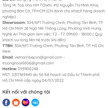
Tầng 14, Toà nhà HM TOWN, 412 Nguyễn Thị Minh Khai,
phường Bàn Cờ, TP.HCM (Chỉ dành cho khách hàng doanh
nghiệp)
Showrooom:
304/6F1 Trường Chinh, Phường Tân Bình, TP.
Hồ Chí Minh 26 Ngõ 146 Thăng Long, Phường Vinh Hưng,
Nghệ An Thời gian làm việc: T2 - T7: 09h00 - 18h00 ( Quý
khách vui lòng liên hệ trước khi đến)
TTBH:
304/6F1 Trường Chinh, Phường Tân Bình, TP. Hồ Chí
Minh
Email:
vietnambepvn@gmail.com -
truonghoai0606@gmail.com
Hotline:
0931100248
MST: 0317369445 do Sở Kế hoạch và Đầu tư Thành phố
Hồ Chí Minh cấp ngày 04/07/2022
Kết nối với chúng tôi