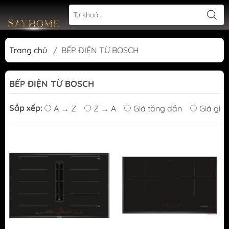
Trang chủ
/
BẾP ĐIỆN TỪ BOSCH
BẾP ĐIỆN TỪ BOSCH
Sắp xếp:
A → Z
Z → A
Giá tăng dần
Giá giả