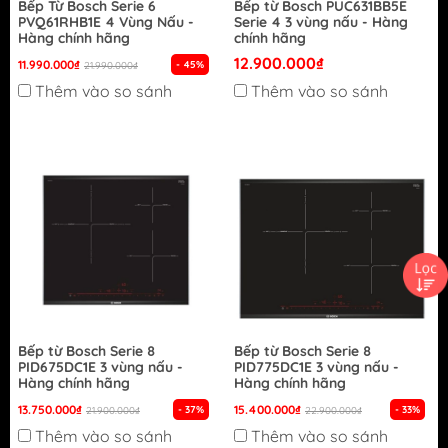
Bếp Từ Bosch Serie 6
Bếp từ Bosch PUC631BB5E
PVQ61RHB1E 4 Vùng Nấu -
Serie 4 3 vùng nấu - Hàng
Hàng chính hãng
chính hãng
12.900.000₫
11.990.000₫
- 45%
21.990.000₫
Thêm vào so sánh
Thêm vào so sánh
Bếp từ Bosch Serie 8
Bếp từ Bosch Serie 8
PID675DC1E 3 vùng nấu -
PID775DC1E 3 vùng nấu -
Hàng chính hãng
Hàng chính hãng
13.750.000₫
15.400.000₫
- 37%
- 33%
21.900.000₫
22.900.000₫
Thêm vào so sánh
Thêm vào so sánh