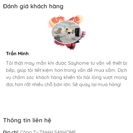
Đánh giá khách hàng
Trần Minh
Gia đình bác sĩ X.A
Tôi thật may mắn khi được Sayhome tư vấn về thiết bị
bếp, giúp tôi tiết kiệm hơn trong vấn đề mua sắm. Dịch
Mình rất mê cách nhân viên tư vấn, chăm sóc khách tận
vụ chăm sóc khách hàng khiến tôi hài lòng vượt mong
tình, chu đáo tại Sayhome. Mình đã mua 2 máy rửa bát
đợi, hơn rất nhiều chỗ bán lớn. Sẽ quay lại mua hàng!
cho mình và bố mẹ chồng,chất lượng ổn định. Ở đây có
rất nhiều mặt hàng phong phú, tha hồ lựa chọn. Chúc
Sayhome ngày càng phát triển.
Thông tin liên hệ
Địa chỉ:
Công Ty TNHH SAYHOME