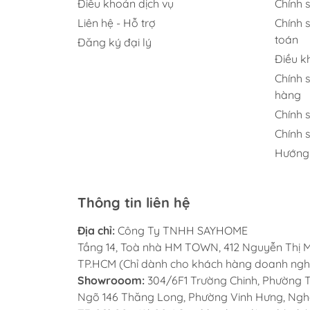
Điều khoản dịch vụ
Chính 
Chậu rửa chén bát 
Liên hệ - Hỗ trợ
Chính 
Chậu rửa đa năng tí
toán
Đăng ký đại lý
chức năng B-GEM
Điều k
Vòi rửa chén bát B
Chính 
Combo mua chậu tặ
hàng
GEM
Chính 
Sen cây nóng lạnh 
GEM
Chính 
Hướng
Gia dụng B-GEM
Máy rửa chén TOSH
Thông tin liên hệ
Địa chỉ:
Công Ty TNHH SAYHOME
Tầng 14, Toà nhà HM TOWN, 412 Nguyễn Thị M
TP.HCM (Chỉ dành cho khách hàng doanh ngh
Showrooom:
304/6F1 Trường Chinh, Phường Tâ
Ngõ 146 Thăng Long, Phường Vinh Hưng, Nghệ 