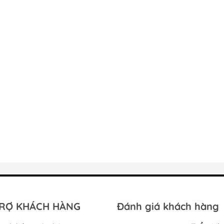
Phụ kiện tủ bếp 
Phụ kiện tủ đồ 
Phụ kiện tủ quầ
Bếp điện từ KOCHER
Bếp điện từ SAK
Bếp từ đơn công nghiệp
Máy hút mùi SA
KOCHER
Bếp ga SAKURA
Máy hút mùi KOCHER
Chậu rửa chén b
Máy rửa chén bát KOCHER
Máy rửa chén S
Lò nướng KOCHER
Lò nướng và lò vi
Gia dụng KOCHER
SAKURA
Tủ rượu KOCHER
Thiết bị lọc nướ
Chậu rửa chén KOCHER
Vòi rửa chén KOCHER
RỢ KHÁCH HÀNG
Đánh giá khách hàng