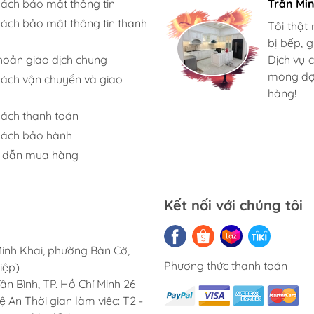
sách bảo mật thông tin
Gia đình 
Trần Mi
B-GEM
Máy rửa chén LG
Bếp điện từ H
sách bảo mật thông tin thanh
Mình rất
Tôi thật
ch hợp
Lò vi sóng LG
Máy hút mùi H
tận tình
bị bếp, 
hoản giao dịch chung
rửa bát 
Dịch vụ 
-GEM
Ở đây có
mong đợi
sách vận chuyển và giao
ng vòi B-
chọn. Ch
hàng!
sách thanh toán
đa năng B-
sách bảo hành
 dẫn mua hàng
IBA
Bếp điện từ HOÀ PHÁT
Tay nâng BLUM
Kết nối với chúng tôi
Máy lọc nước HOÀ PHÁT
Cây nước nóng lạnh HOÀ
inh Khai, phường Bàn Cờ,
PHÁT
Phương thức thanh toán
iệp)
Lõi lọc nước thay thế HOÀ
n Bình, TP. Hồ Chí Minh 26
PHÁT
An Thời gian làm việc: T2 -
Quạt điều hoà hơi nước Hoà