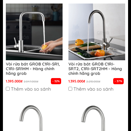
Vòi rửa bát GROB C1RI-SR1,
Vòi rửa bát GROB C1RI-
C1RI-SR1HM - Hàng chính
SRT2, C1RI-SRT2HM - Hàng
hãng grob
chính hãng grob
1.395.000₫
1.395.000₫
- 32%
- 37%
2.047.000₫
2.210.000₫
Thêm vào so sánh
Thêm vào so sánh