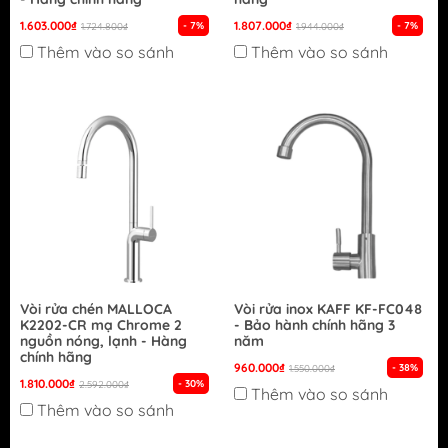
1.603.000₫
1.807.000₫
- 7%
- 7%
1.724.800₫
1.944.000₫
Thêm vào so sánh
Thêm vào so sánh
Vòi rửa chén MALLOCA
Vòi rửa inox KAFF KF-FC048
K2202-CR mạ Chrome 2
- Bảo hành chính hãng 3
nguồn nóng, lạnh - Hàng
năm
chính hãng
960.000₫
- 38%
1.550.000₫
1.810.000₫
- 30%
2.592.000₫
Thêm vào so sánh
Thêm vào so sánh