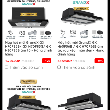
Máy hút mùi GrandX GX
Máy hút mùi GrandX GX
H70F85B/ GX H70F85G/ GX
H60F56B / GX H70F56B âm
H80F85B âm tủ - Hàng chính
tủ, ray kéo, màu đen - Hàng
hãng
chính hãng
4.780.000₫
2.620.000₫
- 40%
- 40%
7.980.000₫
4.380.000₫
Thêm vào so sánh
Thêm vào so sánh