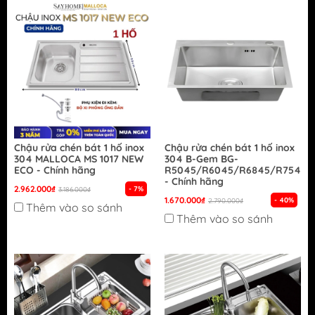
Chậu rửa chén bát 1 hố inox
Chậu rửa chén bát 1 hố inox
304 MALLOCA MS 1017 NEW
304 B-Gem BG-
ECO - Chính hãng
R5045/R6045/R6845/R7545/
- Chính hãng
2.962.000₫
- 7%
3.186.000₫
1.670.000₫
- 40%
2.790.000₫
Thêm vào so sánh
Thêm vào so sánh