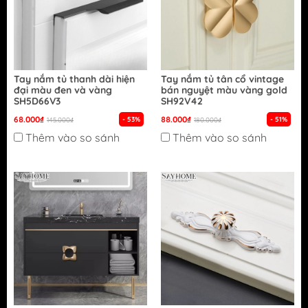
Tay nắm tủ thanh dài hiện
Tay nắm tủ tân cổ vintage
đại màu đen và vàng
bán nguyệt màu vàng gold
SH5D66V3
SH92V42
68.000₫
88.000₫
- 53%
- 51%
145.000₫
180.000₫
Thêm vào so sánh
Thêm vào so sánh