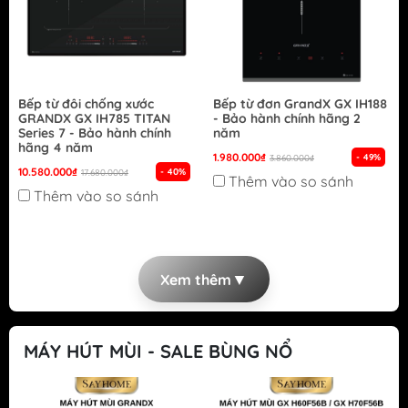
Bếp từ đôi chống xước
Bếp từ đơn GrandX GX IH188
GRANDX GX IH785 TITAN
- Bảo hành chính hãng 2
Series 7 - Bảo hành chính
năm
hãng 4 năm
1.980.000₫
- 49%
3.860.000₫
10.580.000₫
- 40%
17.680.000₫
Thêm vào so sánh
Thêm vào so sánh
▼
Xem thêm
MÁY HÚT MÙI - SALE BÙNG NỔ