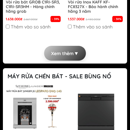
Vòi rửa bát GROB C1RI-SR3,
Vòi rửa Inox KAFF KF-
C1RI-SR3HM - Hàng chính
FC8327X - Bảo hành chính
hãng grob
hãng 3 năm
1.638.000₫
1.537.000₫
- 39%
- 38%
2.667.000₫
2.480.000₫
Thêm vào so sánh
Thêm vào so sánh
▼
Xem thêm
MÁY RỬA CHÉN BÁT - SALE BÙNG NỔ