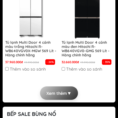
Tủ lạnh Multi Door 4 cánh
Tủ lạnh Multi Door 4 cánh
màu trắng Hitachi R-
màu đen Hitachi R-
WB640VGV0X-MGW 569 Lít -
WB640VGV0-GMG 569 Lít -
Hàng chính hãng
Hàng chính hãng
37.960.000₫
32.660.000₫
- 24%
- 35%
49.990.000₫
49.990.000₫
Thêm vào so sánh
Thêm vào so sánh
▼
Xem thêm
BẾP SALE BÙNG NỔ