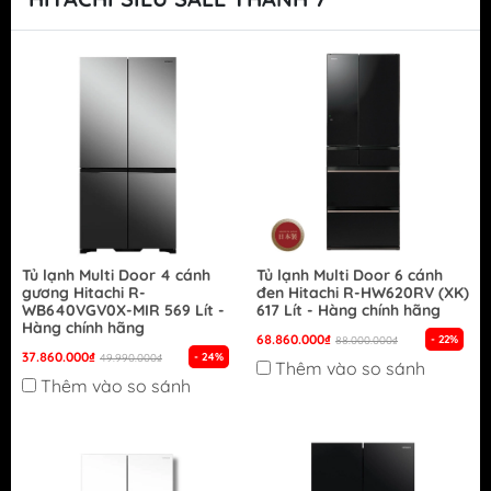
Tủ lạnh Multi Door 4 cánh
Tủ lạnh Multi Door 6 cánh
gương Hitachi R-
đen Hitachi R-HW620RV (XK)
WB640VGV0X-MIR 569 Lít -
617 Lít - Hàng chính hãng
Hàng chính hãng
68.860.000₫
- 22%
88.000.000₫
37.860.000₫
- 24%
49.990.000₫
Thêm vào so sánh
Thêm vào so sánh