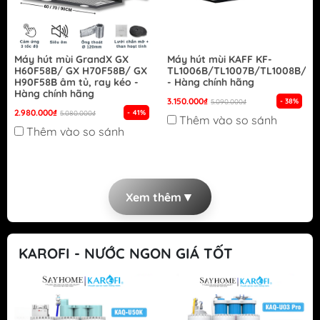
Máy hút mùi GrandX GX
Máy hút mùi KAFF KF-
H60F58B/ GX H70F58B/ GX
TL1006B/TL1007B/TL1008B/TL
H90F58B âm tủ, ray kéo -
- Hàng chính hãng
Hàng chính hãng
3.150.000₫
- 38%
5.090.000₫
2.980.000₫
- 41%
5.080.000₫
Thêm vào so sánh
Thêm vào so sánh
▼
Xem thêm
KAROFI - NƯỚC NGON GIÁ TỐT