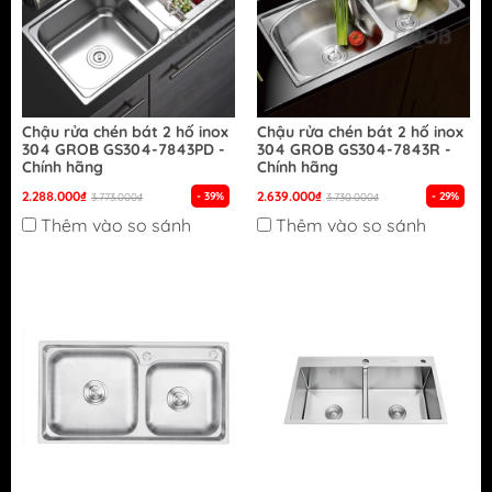
Chậu rửa chén bát 2 hố inox
Chậu rửa chén bát 2 hố inox
304 GROB GS304-7843PD -
304 GROB GS304-7843R -
Chính hãng
Chính hãng
2.288.000₫
2.639.000₫
- 39%
- 29%
3.773.000₫
3.730.000₫
Thêm vào so sánh
Thêm vào so sánh