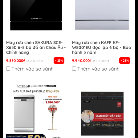
Máy rửa chén SAKURA SCE-
Máy rửa chén KAFF KF-
X650 6-8 bộ đồ ăn Châu Âu -
W8001EU độc lập 6 bộ - Bảo
Chính hãng
hành 5 năm
9.880.000₫
9.940.000₫
- 23%
- 28%
12.900.000₫
13.800.000₫
Thêm vào so sánh
Thêm vào so sánh