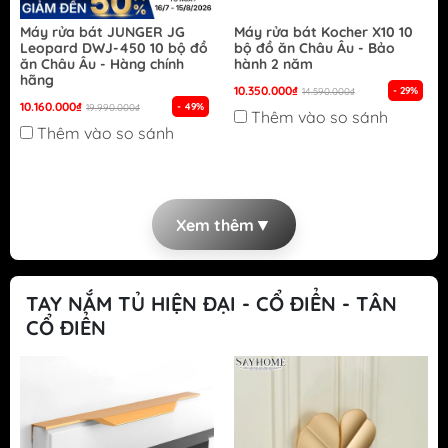
Máy rửa bát JUNGER JG
Máy rửa bát Kocher X10 10
Leopard DWJ-450 10 bộ đồ
bộ đồ ăn Châu Âu - Bảo
ăn Châu Âu - Hàng chính
hành 2 năm
hãng
10.350.000₫
- 29%
14.590.000₫
10.160.000₫
- 49%
19.990.000₫
Thêm vào so sánh
Thêm vào so sánh
▼
Xem thêm
TAY NẮM TỦ HIỆN ĐẠI - CỔ ĐIỂN - TÂN
CỔ ĐIỂN