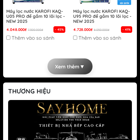
Máy lọc nước KAROFI KAQ-
Máy lọc nước KAROFI KAQ-
U05 PRO để gầm 10 lõi lọc -
U95 PRO để gầm 10 lõi lọc -
NEW 2025
NEW 2025
4.048.000₫
4.728.000₫
- 45%
- 41%
7.300.000₫
8.050.000₫
Thêm vào so sánh
Thêm vào so sánh
▼
Xem thêm
THƯƠNG HIỆU