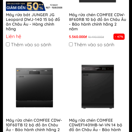
Máy rửa bát JUNGER JG
Máy rửa chén COMFEE CDW-
Leopard DWJ-140 15 bộ đồ
8F60RB 10 bộ đồ ăn Châu Âu
ăn Châu Âu - Hàng chính
- Bảo hành chính hãng 2
hãng
năm
Liên hệ
5.560.000₫
- 47%
10.490.000₫
Thêm vào so sánh
Thêm vào so sánh
Máy rửa chén COMFEE CDW-
Máy rửa chén COMFEE
10F60TB 12 bộ đồ ăn Châu
CDWEF1401HB-W-VN 14 bộ
Âu - Bảo hành chính hãng 2
đồ ăn Châu Âu - Bảo hành