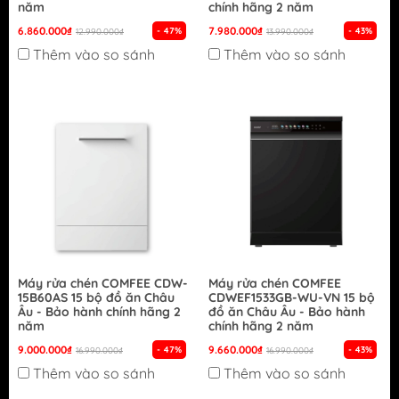
năm
chính hãng 2 năm
6.860.000₫
7.980.000₫
- 47%
- 43%
12.990.000₫
13.990.000₫
Thêm vào so sánh
Thêm vào so sánh
Máy rửa chén COMFEE CDW-
Máy rửa chén COMFEE
15B60AS 15 bộ đồ ăn Châu
CDWEF1533GB-WU-VN 15 bộ
Âu - Bảo hành chính hãng 2
đồ ăn Châu Âu - Bảo hành
năm
chính hãng 2 năm
9.000.000₫
9.660.000₫
- 47%
- 43%
16.990.000₫
16.990.000₫
Thêm vào so sánh
Thêm vào so sánh