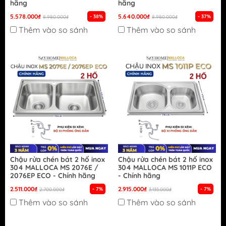
hãng
hãng
5.578.000₫
5.640.000₫
- 38%
- 37%
8.980.000₫
8.980.000₫
Thêm vào so sánh
Thêm vào so sánh
Chậu rửa chén bát 2 hố inox
Chậu rửa chén bát 2 hố inox
304 MALLOCA MS 2076E /
304 MALLOCA MS 1011P ECO
2076EP ECO - Chính hãng
- Chính hãng
2.511.000₫
2.915.000₫
- 7%
- 7%
2.700.000₫
3.135.000₫
Thêm vào so sánh
Thêm vào so sánh