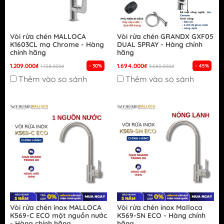
Vòi rửa chén MALLOCA
Vòi rửa chén GRANDX GXF05
K1603CL mạ Chrome - Hàng
DUAL SPRAY - Hàng chính
chính hãng
hãng
1.209.000₫
1.694.000₫
- 30%
- 45%
1.728.000₫
3.080.000₫
Thêm vào so sánh
Thêm vào so sánh
Vòi rửa chén inox MALLOCA
Vòi rửa chén inox Malloca
K569-C ECO một nguồn nước
K569-SN ECO - Hàng chính
- Hàng chính hãng
hãng