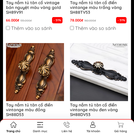
Tay nắm tủ tân cổ vintage
Tay nắm tủ tân cổ điển
bán nguyệt màu vàng gold
vintange màu trắng vàng
SH89V91
SH88TV53
66.000₫
78.000₫
- 51%
- 51%
135.000₫
160.000₫
Thêm vào so sánh
Thêm vào so sánh
Tay nắm tủ tân cổ điển
Tay nắm tủ tân cổ điển
vintange màu đồng
vintange màu đen vàng
SH88D53
SH88DV53
86.000₫
78.000₫
- 46%
- 51%
160.000₫
160.000₫
Thêm vào so sánh
Thêm vào so sánh
Trang chủ
Danh mục
Liên hệ
Tài khoản
Giỏ hàng