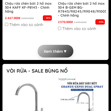
Chậu rửa chén bát 2 hố inox
Chậu rửa chén bát 2 hố inox
304 KAFF KF-P8143 - Chính
304 B-GEM BG-
hãng
R7843/R8245/R9048/R10050
- Chính hãng
2.467.000₫
- 38%
3.980.000₫
2.570.000₫
- 40%
4.290.000₫
Thêm vào so sánh
Thêm vào so sánh
▼
Xem thêm
VÒI RỬA - SALE BÙNG NỔ