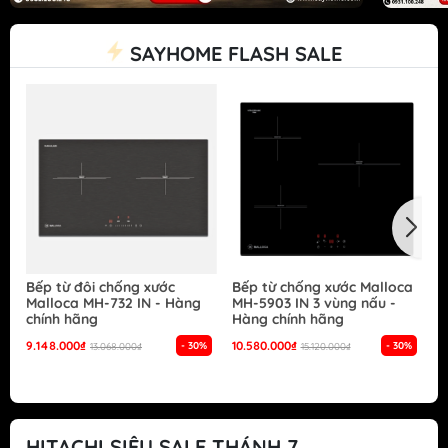
SAYHOME FLASH SALE
Bếp từ đôi chống xước
Bếp từ chống xước Malloca
B
Malloca MH-732 IN - Hàng
MH-5903 IN 3 vùng nấu -
G
chính hãng
Hàng chính hãng
S
h
9.148.000₫
10.580.000₫
- 30%
- 30%
13.068.000₫
15.120.000₫
1
HITACHI SIÊU SALE THÁNH 7