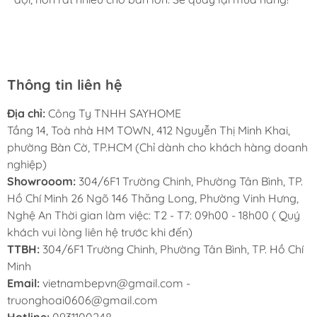
cho mình và bố mẹ chồng,chất lượng ổn định. Ở đây có
rất nhiều mặt hàng phong phú, tha hồ lựa chọn. Chúc
Sayhome ngày càng phát triển.
Ứng dụng linh hoạt trong mọi không gian
Thông tin liên hệ
Nhờ thiết kế tối giản nhưng tinh tế, Tay Nắm
Địa chỉ:
Công Ty TNHH SAYHOME
Tủ
SH89V30
phù hợp với nhiều loại nội thất
Tầng 14, Toà nhà HM TOWN, 412 Nguyễn Thị Minh Khai,
khác nhau như phòng ngủ, phòng tắm, nhà
phường Bàn Cờ, TP.HCM (Chỉ dành cho khách hàng doanh
bếp, tủ bếp, ngăn kéo, tủ rượu, tủ quần áo…
nghiệp)
Showrooom:
304/6F1 Trường Chinh, Phường Tân Bình, TP.
Thông Số Kỹ Thuật Của Tay Nắm Tủ Tân Cổ
Hồ Chí Minh 26 Ngõ 146 Thăng Long, Phường Vinh Hưng,
Điển
SH89V30
Nghệ An Thời gian làm việc: T2 - T7: 09h00 - 18h00 ( Quý
khách vui lòng liên hệ trước khi đến)
Tâm lỗ vít: 128mm
TTBH:
304/6F1 Trường Chinh, Phường Tân Bình, TP. Hồ Chí
Chiều dài: 167mm
Minh
Email:
vietnambepvn@gmail.com -
Chiều rộng: 18mm
truonghoai0606@gmail.com
Chiều cao: 23mm