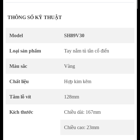
THÔNG SỐ KỸ THUẬT
Model
SH89V30
Tay Nắm Tủ Cổ Điển Phong Cách Mỹ
SH89V30
– Sự Kết Hợp Hoàn Hảo Giữa Vàng
Loại sản phẩm
Tay nắm tủ tân cổ điển
Bóng & Bạc Xước
Màu sắc
Vàng
Tay nắm
SH89V30
mang đến diện mạo sang
trọng và thời thượng cho không gian nội thất
Chất liệu
Hợp kim kẽm
nhờ sự kết hợp tinh tế giữa màu vàng bóng
Tâm lỗ vít
128mm
rực rỡ và bạc xước hiện đại, tạo nên điểm
nhấn hài hòa và đẳng cấp cho mọi thiết kế tủ.
Kích thước
Chiều dài: 167mm
Chiều cao: 23mm