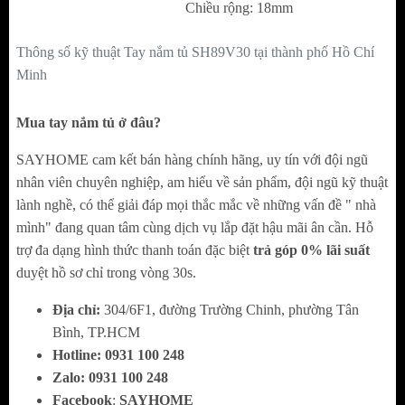
Chiều rộng: 18mm
Thông số kỹ thuật Tay nắm tủ SH89V30
tại thành phố Hồ Chí
Minh
Mua tay nắm tủ ở đâu?
SAYHOME cam kết bán hàng chính hãng, uy tín với đội ngũ
nhân viên chuyên nghiệp, am hiểu về sản phẩm, đội ngũ kỹ thuật
lành nghề, có thể giải đáp mọi thắc mắc về những vấn đề " nhà
mình" đang quan tâm cùng dịch vụ lắp đặt hậu mãi ân cần. Hỗ
trợ đa dạng hình thức thanh toán đặc biệt
trả góp 0% lãi suất
duyệt hồ sơ chỉ trong vòng 30s.
Địa chỉ:
304/6F1, đường Trường Chinh, phường Tân
Thiết kế tinh tế – Hài hòa giữa hai sắc thái kim
Bình, TP.HCM
Hotline:
0
931 100 248
loại
Zalo:
0
931 100 248
Thân tay nắm được xử lý niken xước nhẹ, tạo
Facebook
:
SAYHOME