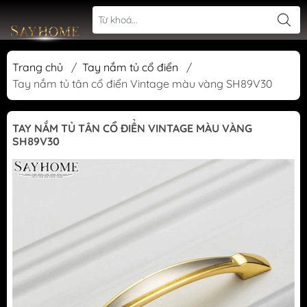
Trang chủ
/
Tay nắm tủ cổ điển
/
Tay nắm tủ tân cổ điển Vintage màu vàng SH89V30
TAY NẮM TỦ TÂN CỔ ĐIỂN VINTAGE MÀU VÀNG
SH89V30