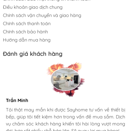
Bề mặt được gia công tỉ mỉ, bo cong mềm
Điều khoản giao dịch chung
mại, mang lại cảm giác thoải mái khi cầm
Chính sách vận chuyển và giao hàng
nắm và an toàn trong thao tác hằng ngày.
Chính sách thanh toán
Chính sách bảo hành
Hướng dẫn mua hàng
Đánh giá khách hàng
Trần Minh
Gia đình bác sĩ X.A
Tôi thật may mắn khi được Sayhome tư vấn về thiết bị
bếp, giúp tôi tiết kiệm hơn trong vấn đề mua sắm. Dịch
Mình rất mê cách nhân viên tư vấn, chăm sóc khách tận
vụ chăm sóc khách hàng khiến tôi hài lòng vượt mong
tình, chu đáo tại Sayhome. Mình đã mua 2 máy rửa bát
đợi, hơn rất nhiều chỗ bán lớn. Sẽ quay lại mua hàng!