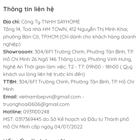
cao, bao ngoài là lớp sợi PP tăng hiệu quả lọc
Thông tin liên hệ
thô. Lõi lọc thô số 2 loại bỏ Clo, Clorine,
chất hữu cơ dư thừa và các khí gây mùi trong
Địa chỉ:
Công Ty TNHH SAYHOME
nước
Tầng 14, Toà nhà HM TOWN, 412 Nguyễn Thị Minh Khai,
phường Bàn Cờ, TP.HCM (Chỉ dành cho khách hàng doanh
Lõi SMAX PRO V3 - Cấu tạo từ lõi xếp giấy
nghiệp)
5 lớp cấu trúc rẻ quạt thông minh, vật liệu
Showrooom:
304/6F1 Trường Chinh, Phường Tân Bình, TP.
vải y tế kháng khuẩn chuẩn dùng trong y tế.
Hồ Chí Minh 26 Ngõ 146 Thăng Long, Phường Vinh Hưng,
Lõi lọc thô số 3 loại bỏ các chất như rong
Nghệ An Thời gian làm việc: T2 - T7: 09h00 - 18h00 ( Quý
khách vui lòng liên hệ trước khi đến)
rêu, cặn bẩn, bụi cát, chất rắn ... có kích
TTBH:
304/6F1 Trường Chinh, Phường Tân Bình, TP. Hồ Chí
thước lớn hơn 1 micron
Minh
Email:
vietnambepvn@gmail.com -
1.3. Công nghệ lọc Smax RO:
truonghoai0606@gmail.com
Hotline:
0931100248
Gồm lõi Smax RO là trái tim của máy lọc nước,
MST: 0317369445 do Sở Kế hoạch và Đầu tư Thành phố
giúp loại bỏ hơn 99% clo, dầu, virus, vi khuẩn,
Hồ Chí Minh cấp ngày 04/07/2022
amip, asen, các ion kim loại và các chất độc hại