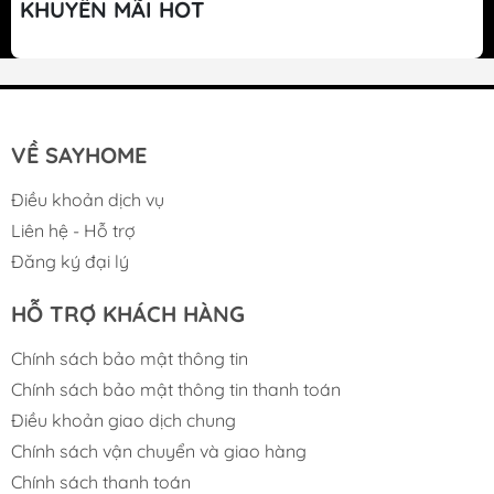
khối, ngăn rò rỉ, chống tái nhiễm khuẩn. Giúp
KHUYẾN MÃI HOT
nguồn nước sau lọc được cân bằng pH, bổ
sung khoáng chất cần thiết tốt cho sức khỏe.
VỀ SAYHOME
Điều khoản dịch vụ
Liên hệ - Hỗ trợ
Đăng ký đại lý
HỖ TRỢ KHÁCH HÀNG
Chính sách bảo mật thông tin
Chính sách bảo mật thông tin thanh toán
Tác dụng của các lõi lọc trong máy
Điều khoản giao dịch chung
Karofi KAQ-U98
Chính sách vận chuyển và giao hàng
1.1. Hệ thống lọc RO được cấu tạo bởi 3 bộ
Chính sách thanh toán