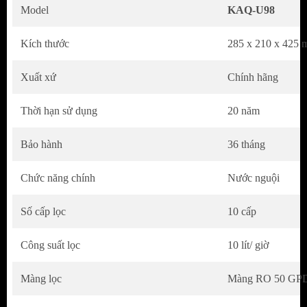
nhưng vẫn muốn tận hưởng những tiện ích vượt
Model
KAQ-U98
trội nhất của chiếc máy lọc nước hiện đại.
Kích thước
285 x 210 x 425
Xuất xứ
Chính hãng
Thời hạn sử dụng
20 năm
Bảo hành
36 tháng
Chức năng chính
Nước nguội
Số cấp lọc
10 cấp
CÔNG NGHỆ AIOTEC: GIÁM SÁT TỪ XA
Công suất lọc
10 lít/ giờ
BẰNG SMARTPHONE
Màng lọc
Màng RO 50 GPD
Chỉ với chiếc smartphone kết nối app Karofi 365
trên tay, bạn có thể dễ dàng theo dõi và kiểm soát