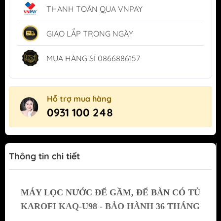
THANH TOÁN QUA VNPAY
GIAO LẮP TRONG NGÀY
MUA HÀNG SỈ 0866886157
Hỗ trợ mua hàng
0931 100 248
Thông tin chi tiết
MÁY LỌC NƯỚC ĐỂ GẦM, ĐỂ BÀN CÓ TỦ
KAROFI KAQ-U98 - BẢO HÀNH 36 THÁNG