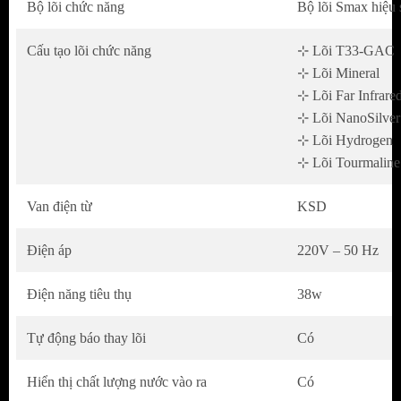
Bộ lõi chức năng
Bộ lõi Smax hiệu 
chính xác mức độ tinh khiết của nước, tình trạng
lõi lọc hay đăng ký bảo hành, bảo dưỡng định kỳ
Cấu tạo lõi chức năng
⊹ Lõi T33-GAC
⊹ Lõi Mineral
ngay cả khi ở xa.
⊹ Lõi Far Infrare
⊹ Lõi NanoSilver
⊹ Lõi Hydrogen
⊹ Lõi Tourmaline
Van điện từ
KSD
Điện áp
220V – 50 Hz
Điện năng tiêu thụ
38w
Tự động báo thay lõi
Có
VÒI LED THÔNG MINH HIỂN THỊ TRỰC
QUAN
Hiển thị chất lượng nước vào ra
Có