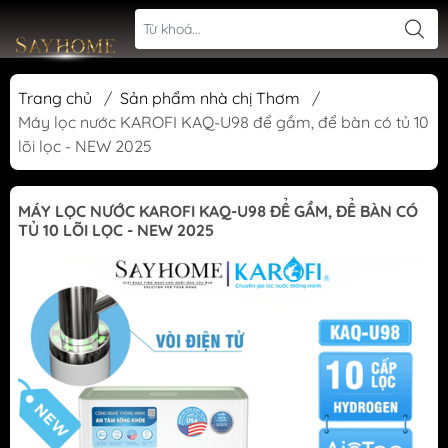
Trang chủ
/
Sản phẩm nhà chị Thơm
/
Máy lọc nước KAROFI KAQ-U98 để gầm, để bàn có tủ 10
lõi lọc - NEW 2025
MÁY LỌC NƯỚC KAROFI KAQ-U98 ĐỂ GẦM, ĐỂ BÀN CÓ
TỦ 10 LÕI LỌC - NEW 2025