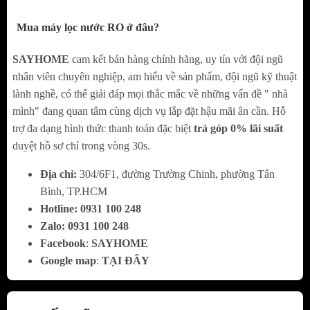
Mua máy lọc nước RO ở đâu?
SAYHOME
cam kết bán hàng chính hãng, uy tín với đội ngũ
10 LÕI LỌC CÔNG NGHỆ SMAX
nhân viên chuyên nghiệp, am hiểu về sản phẩm, đội ngũ kỹ thuật
KAQ-U98 sở hữu 10 lõi lọc công nghệ Smax:
lành nghề, có thể giải đáp mọi thắc mắc về những vấn đề " nhà
mình" đang quan tâm cùng dịch vụ lắp đặt hậu mãi ân cần. Hỗ
3 lõi lọc thô Smax Pro V công nghệ smart
trợ đa dạng hình thức thanh toán đặc biệt
trả góp 0% lãi suất
connect chống hàng giả, hàng nhái, x3 diện
duyệt hồ sơ chỉ trong vòng 30s.
tích tiếp xúc, hoạt động ổn định gấp 2 và bảo
Địa chỉ:
304/6F1, đường Trường Chinh, phường Tân
vệ hiệu quả hệ thống lọc.
Bình, TP.HCM
Màng RO nguyên khối sản xuất tại Mỹ lọc
Hotline:
0
931 100 248
Zalo:
0
931 100 248
sạch đến 99,99% virus, vi khuẩn, ion kim
Facebook
:
SAYHOME
loại nặng và chất độc hại, tạo nguồn nước
Google map
:
TẠI ĐÂY
chuẩn tinh khiết.
Cụm lõi lọc chức năng HP 6.0 đúc nguyên