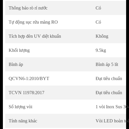
Vòi led thông minh cảnh báo tình trạng hoạt động
Thông báo rò rỉ nước
Có
của máy thông qua màu sắc đèn.
Tự động sục rửa màng RO
Có
Màu đỏ: Nước đầu vào yếu, mất nước đầu
vào hoặc cần thay lõi
Tích hợp đèn UV diệt khuẩn
Không
Màu xanh: Máy hoạt động tốt, chỉ sổ TDS
Khối lượng
9.5kg
đảm bảo
Màu vàng: Sẵn sàng kết nối wifi hoặc độ tinh
Bình áp
Bình áp 5 lít
khiết kém
QCVN6-1:2010/BYT
Đạt tiêu chuẩn
TCVN 11978:2017
Đạt tiêu chuẩn
Số lượng vòi
1 vòi Inox Sus 30
Tính năng khác
Vòi LED hoàn to