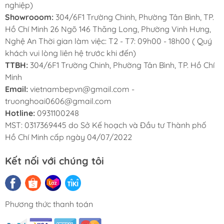
nghiệp)
Showrooom:
304/6F1 Trường Chinh, Phường Tân Bình, TP.
Hồ Chí Minh 26 Ngõ 146 Thăng Long, Phường Vinh Hưng,
Nghệ An Thời gian làm việc: T2 - T7: 09h00 - 18h00 ( Quý
khách vui lòng liên hệ trước khi đến)
TTBH:
304/6F1 Trường Chinh, Phường Tân Bình, TP. Hồ Chí
Minh
Email:
vietnambepvn@gmail.com -
truonghoai0606@gmail.com
Hotline:
0931100248
Công Nghệ Bảo Quản Đột Phá Duy Trì Sự Tươi
MST: 0317369445 do Sở Kế hoạch và Đầu tư Thành phố
*
Ngon Ở Môi Trường Chân Không 0,8 atm
Hồ Chí Minh cấp ngày 04/07/2022
Ngăn Chân Không Vacuum Compartment là
Kết nối với chúng tôi
sự đột phá trong công nghệ của Hitachi mang
đến khả năng bảo quản thực phẩm tối ưu.
Với cấu trúc ngăn trữ hoàn toàn kín khí, chịu
Phương thức thanh toán
được áp suất ở ngưỡng 0,8 atm (áp suất khí