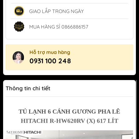
GIAO LẮP TRONG NGÀY
MUA HÀNG SỈ 0866886157
Hỗ trợ mua hàng
0931 100 248
Thông tin chi tiết
TỦ LẠNH 6 CÁNH GƯƠNG PHA LÊ
HITACHI R-HW620RV (X) 617 LÍT