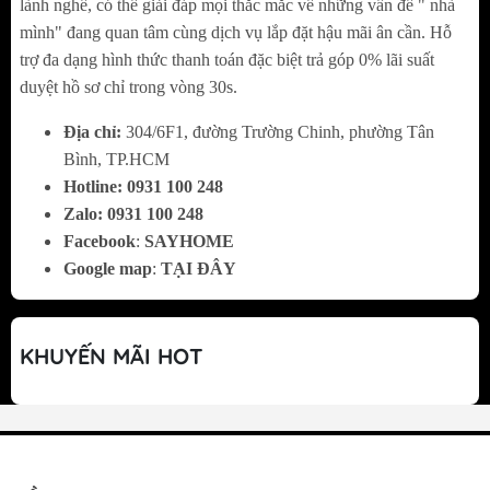
lành nghề, có thể giải đáp mọi thắc mắc về những vấn đề " nhà
và không kéo dài đến hết thời hạn sử dụng tốt nhất
mình" đang quan tâm cùng dịch vụ lắp đặt hậu mãi ân cần. Hỗ
và ngày hết hạn.
trợ đa dạng hình thức thanh toán đặc biệt trả góp 0% lãi suất
duyệt hồ sơ chỉ trong vòng 30s.
Duy Trì Độ Tươi Ngon
Địa chỉ:
304/6F1, đường Trường Chinh, phường Tân
Ngăn Chân Không Vacuum Compartment là
Bình, TP.HCM
công nghệ bảo quản tiên tiến của tủ lạnh
Hotline:
0
931 100 248
Hitachi, tạo ra môi trường không có không
Zalo:
0
931 100 248
Facebook
:
SAYHOME
khí, cách tuyệt vời giữ thực phẩm luôn tươi
Google map
:
TẠI ĐÂY
ngon không bị đóng băng, giảm tình trạng
mất nước mà không cần màng bọc thực
phẩm.
KHUYẾN MÃI HOT