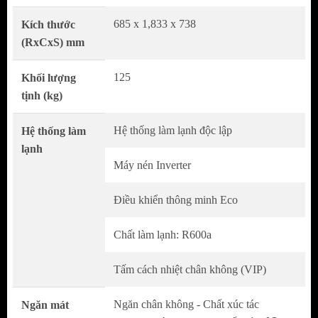
685 x 1,833 x 738
Kích thước
(RxCxS) mm
Kế thừa tinh hoa đỉnh cao của công nghệ
Nhật Bản, Hitachi luôn cải tiến cho ra đời
125
Khối lượng
những chiếc tủ lạnh thân thiện môi trường
tịnh (kg)
được tích hợp các công nghệ tiên tiến độc
Hệ thống làm lạnh độc lập
Hệ thống làm
quyền.
lạnh
Một trong số đó là Chất Xúc Tác Platinum có
Máy nén Inverter
trong Ngăn Chân Không Vacuum
Compartment và Ngăn Rau Quả Thông Minh
Điều khiển thông minh Eco
Aero-care giúp duy trì độ tươi ngon của thực
Chất làm lạnh: R600a
phẩm. Ngoài ra, những tính năng bổ trợ như
Tấm Cách Nhiệt Chân Không VIP và Làm
Tấm cách nhiệt chân không (VIP)
Lạnh Tái Tạo Băng (Frost Recycling) được
tích hợp đồng bộ, mang lại hiệu quả tiết kiệm
Ngăn chân không - Chất xúc tác
Ngăn mát