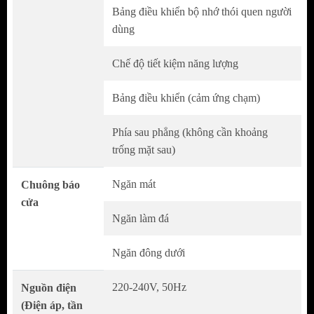
Bảng điều khiển bộ nhớ thói quen người
dùng
Chế độ tiết kiệm năng lượng
Bảng điều khiển (cảm ứng chạm)
Giữ Trọn Dưỡng Chất
Phía sau phẳng (không cần khoảng
Hãy ăn uống nhiều dưỡng chất hơn.
trống mặt sau)
Ngăn Chân Không Vacuum Compartment
ngăn chặn quá trình oxy hóa, giữ lại gần như
Ngăn mát
Chuông báo
trọn vẹn các chất dinh dưỡng bên trong thực
cửa
Ngăn làm đá
phẩm.
Ngăn đông dưới
220-240V, 50Hz
Nguồn điện
(Điện áp, tần