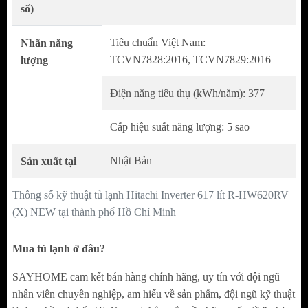
số)
Tiêu chuẩn Việt Nam:
Nhãn năng
TCVN7828:2016, TCVN7829:2016
lượng
Điện năng tiêu thụ (kWh/năm): 377
Cấp hiệu suất năng lượng: 5 sao
Nhật Bản
Sản xuất tại
Thông số kỹ thuật tủ lạnh Hitachi Inverter 617 lít R-HW620RV
(X) NEW tại thành phố Hồ Chí Minh
* Được thử nghiệm bởi Hitachi. Model thử
Mua tủ lạnh ở đâu?
nghiệm: R-WX74K (model tương đương với R-
HW620RS/540RS). Hiệu quả có thể khác nhau tùy
SAYHOME cam kết bán hàng chính hãng, uy tín với đội ngũ
nhân viên chuyên nghiệp, am hiểu về sản phẩm, đội ngũ kỹ thuật
thuộc vào loại hoặc độ tươi của thực phẩm lưu trữ