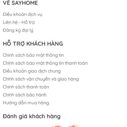
VỀ SAYHOME
Điều khoản dịch vụ
Liên hệ - Hỗ trợ
Đăng ký đại lý
Bảo Toàn Hương Vị
HỖ TRỢ KHÁCH HÀNG
Ngăn Chân Không Vacuum Compartment tạo
ra môi trường lưu trữ tuyệt vời để bảo toàn
Chính sách bảo mật thông tin
hương vị và cấu trúc nguyên bản của thực
Chính sách bảo mật thông tin thanh toán
phẩm bằng cách hạn chế sự chảy nước mà
Điều khoản giao dịch chung
vẫn đảm bảo thực phẩm tươi ngon, không bị
Chính sách vận chuyển và giao hàng
Chính sách thanh toán
đóng băng, giảm tình trạng mất nước mà
Chính sách bảo hành
không cần màng bọc thực phẩm.
Hướng dẫn mua hàng
Đánh giá khách hàng