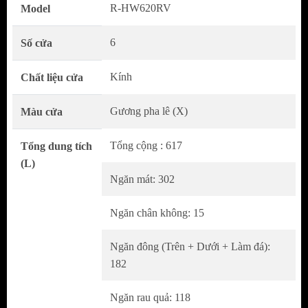
R-HW620RV
Model
Sở Hữu Các Tính Năng Tiên Tiến
6
Số cửa
Kính
Chất liệu cửa
Gương pha lê (X)
Màu cửa
Tổng cộng : 617
Tổng dung tích
(L)
Ngăn mát: 302
Ngăn chân không: 15
Ngăn đông (Trên + Dưới + Làm đá):
182
Ngăn rau quả: 118