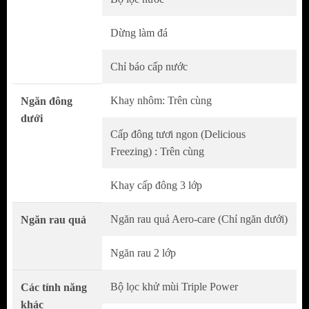
khoảng 0,8 lần áp suất khí quyển.
Dừng làm đá
Nhờ đó, thịt, cá và các sản phẩm từ sữa được
giữ tươi ngon và dinh dưỡng tuyệt vời, sẵn
Chỉ báo cấp nước
sàng chế biến ngay mà không cần rã đông, dễ
Khay nhôm: Trên cùng
dàng cắt thái, tẩm ướp gia vị.
Ngăn đông
dưới
Cấp đông tươi ngon (Delicious
Freezing) : Trên cùng
Khay cấp đông 3 lớp
Ngăn rau quả Aero-care (Chỉ ngăn dưới)
Ngăn rau quả
Ngăn rau 2 lớp
Bộ lọc khử mùi Triple Power
Các tính năng
khác