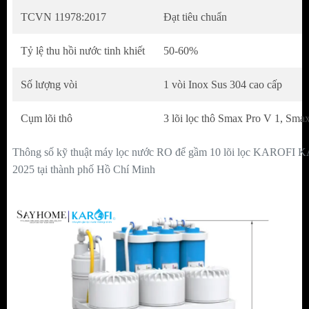
tăng gấp 2 lần hiệu suất lọc, gấp 3 diện tích tiếp
TCVN 11978:2017
Đạt tiêu chuẩn
xúc. Từ đó loại bỏ sạch chất gây mùi, chất hữu cơ,
sạn cát và tạp chất có kích thước siêu nhỏ chỉ từ 1
Tỷ lệ thu hồi nước tinh khiết
50-60%
micromet. Đặc biệt, tuổi thọ lõi tăng gấp đôi - lên
đến 12 tháng (cao gấp 2 lần các loại lõi thông
Số lượng vòi
1 vòi Inox Sus 304 cao cấp
thường), tiết kiệm đến 50% tổng chi phí thay lõi
Cụm lõi thô
3 lõi lọc thô Smax Pro V 1, Sma
trong suốt vòng đời sử dụng máy.
Thông số kỹ thuật máy lọc nước RO để gầm 10 lõi lọc KAROF
2025 tại thành phố Hồ Chí Minh