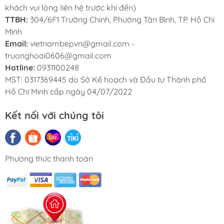
khách vui lòng liên hệ trước khi đến)
TTBH:
304/6F1 Trường Chinh, Phường Tân Bình, TP. Hồ Chí
Minh
Email:
vietnambepvn@gmail.com -
truonghoai0606@gmail.com
CHÍNH SÁCH BẢO HÀNH
Hotline:
0931100248
MST: 0317369445 do Sở Kế hoạch và Đầu tư Thành phố
Hồ Chí Minh cấp ngày 04/07/2022
Kết nối với chúng tôi
Phương thức thanh toán