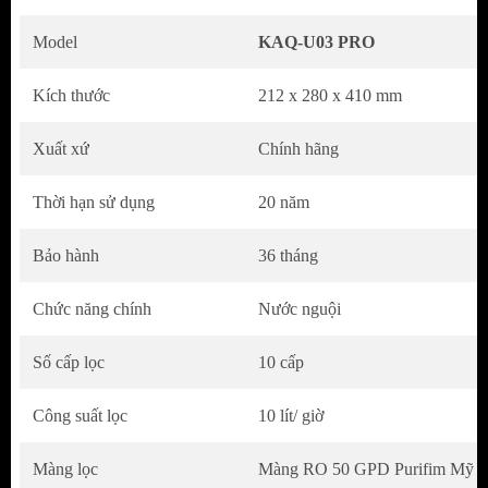
Pro.
Model
KAQ-U03 PRO
Kích thước
212 x 280 x 410 mm
Xuất xứ
Chính hãng
Thời hạn sử dụng
20 năm
Bảo hành
36 tháng
Chức năng chính
Nước nguội
10 LÕI LỌC CÔNG NGHỆ SMAX
Số cấp lọc
10 cấp
KAQ-U03 PRO sở hữu 10 lõi lọc công nghệ Smax
thế hệ mới, gấp 2 hiệu suất, gấp 2 tuổi thọ
Công suất lọc
10 lít/ giờ
Màng lọc
Màng RO 50 GPD Purifim Mỹ