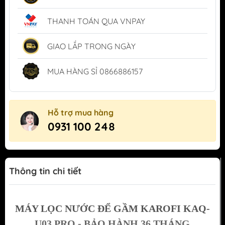
THANH TOÁN QUA VNPAY
GIAO LẮP TRONG NGÀY
MUA HÀNG SỈ 0866886157
Hỗ trợ mua hàng
0931 100 248
Thông tin chi tiết
MÁY LỌC NƯỚC ĐỂ GẦM KAROFI KAQ-
U03 PRO - BẢO HÀNH 36 THÁNG