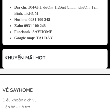
Địa chỉ:
304/6F1, đường Trường Chinh, phường Tân
Bình, TP.HCM
TĂNG CƯỜNG HYDROGEN - SỐNG TRẺ
Hotline:
0
931 100 248
Zalo:
0
931 100 248
MỖI NGÀY
Facebook
:
SAYHOME
Hệ lõi chức năng thay nhanh gồm Mineral, Far
Google map
:
TẠI ĐÂY
Infrared, Tourmaline, Hydrogen, T33-GAC, Nano
Silver Plus giúp bổ sung hydrogen, khoáng chất để
KHUYẾN MÃI HOT
tăng cường sức khỏe, sống trẻ mỗi ngày.
VỀ SAYHOME
Điều khoản dịch vụ
Liên hệ - Hỗ trợ