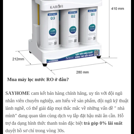
MÀNG RO NGUYÊN KHỐI SẢN XUẤT TẠI
MỸ
Màng RO 50 GPD nguyên khối sản xuất tại Mỹ
lọc sạch đến 99,99% virus, vi khuẩn, ion kim loại
nặng và chất độc hại, tạo nguồn nước chuẩn tinh
khiết. Công suất lọc lên đến 10 lít/giờ, tỷ lệ thu
hồi nước tinh khiết đạt tới 40%
Mua máy lọc nước RO ở đâu?
SAYHOME
cam kết bán hàng chính hãng, uy tín với đội ngũ
nhân viên chuyên nghiệp, am hiểu về sản phẩm, đội ngũ kỹ thuật
lành nghề, có thể giải đáp mọi thắc mắc về những vấn đề " nhà
mình" đang quan tâm cùng dịch vụ lắp đặt hậu mãi ân cần. Hỗ
trợ đa dạng hình thức thanh toán đặc biệt
trả góp 0% lãi suất
duyệt hồ sơ chỉ trong vòng 30s.