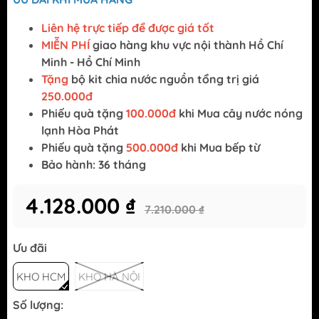
Liên hệ trực tiếp để được giá tốt
MIỄN PHÍ
giao hàng khu vực nội thành Hồ Chí
Minh - Hồ Chí Minh
Tặng
bộ kit chia nước nguồn tổng trị giá
250.000đ
Phiếu quà tặng
100.000đ
khi Mua cây nước nóng
lạnh Hòa Phát
Phiếu quà tặng
500.000đ
khi Mua bếp từ
Bảo hành: 36 tháng
4.128.000 ₫
7.210.000 ₫
Ưu đãi
KHO HCM
KHO HÀ NỘI
Số lượng: