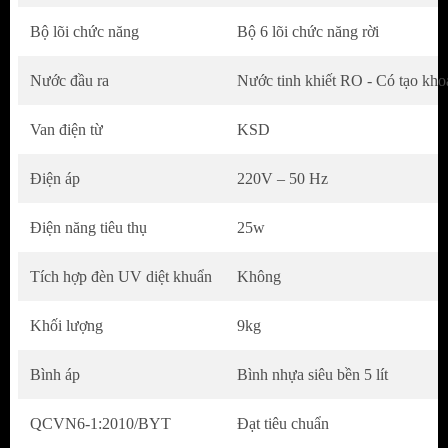
Bộ lõi chức năng
Bộ 6 lõi chức năng rời
Nước đầu ra
Nước tinh khiết RO - Có tạo kh
Van điện từ
KSD
Điện áp
220V – 50 Hz
HỆ LÕI LỌC THÔ SMAX PRO V 1,2,3 HOÀN
Điện năng tiêu thụ
25w
TOÀN MỚI
Tích hợp đèn UV diệt khuẩn
Không
Ứng dụng hệ lõi lọc thô Smax Pro V - Hệ lõi lọc
Khối lượng
9kg
thô đầu tiên và duy nhất tại Việt Nam có khả năng
chống hàng giả, hàng nhái, bảo vệ hiệu quả hệ
Bình áp
Bình nhựa siêu bền 5 lít
thống lọc nhờ công nghệ Smart Connect. Bên cạnh
đó, hệ lõi Smax Pro V có cấu trúc 2 lớp lọc giúp
QCVN6-1:2010/BYT
Đạt tiêu chuẩn