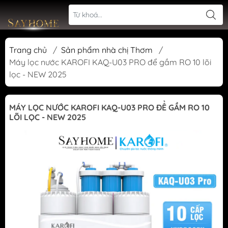
Trang chủ
/
Sản phẩm nhà chị Thơm
/
Máy lọc nước KAROFI KAQ-U03 PRO để gầm RO 10 lõi
lọc - NEW 2025
MÁY LỌC NƯỚC KAROFI KAQ-U03 PRO ĐỂ GẦM RO 10
LÕI LỌC - NEW 2025