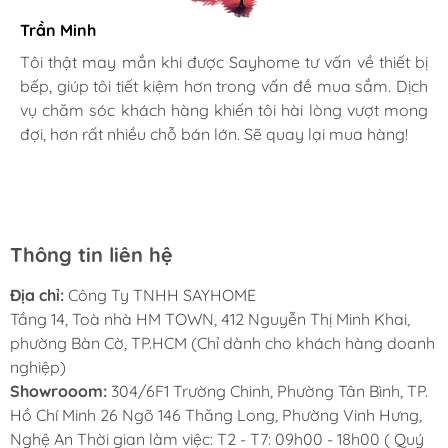
Trần Minh
Gia đình bác sĩ X.A
Tôi thật may mắn khi được Sayhome tư vấn về thiết bị
bếp, giúp tôi tiết kiệm hơn trong vấn đề mua sắm. Dịch
Mình rất mê cách nhân viên tư vấn, chăm sóc khách tận
vụ chăm sóc khách hàng khiến tôi hài lòng vượt mong
tình, chu đáo tại Sayhome. Mình đã mua 2 máy rửa bát
đợi, hơn rất nhiều chỗ bán lớn. Sẽ quay lại mua hàng!
cho mình và bố mẹ chồng,chất lượng ổn định. Ở đây có
rất nhiều mặt hàng phong phú, tha hồ lựa chọn. Chúc
Thời gian bảo hành đến 3 năm
Sayhome ngày càng phát triển.
Karofi KAQ-U03 PRO
áp dụng bảo hành đến 3
năm với đội ngũ kỹ thuật viên, chăm sóc khách
Thông tin liên hệ
hàng tận tâm.
Địa chỉ:
Công Ty TNHH SAYHOME
Tầng 14, Toà nhà HM TOWN, 412 Nguyễn Thị Minh Khai,
phường Bàn Cờ, TP.HCM (Chỉ dành cho khách hàng doanh
nghiệp)
Showrooom:
304/6F1 Trường Chinh, Phường Tân Bình, TP.
Hồ Chí Minh 26 Ngõ 146 Thăng Long, Phường Vinh Hưng,
Nghệ An Thời gian làm việc: T2 - T7: 09h00 - 18h00 ( Quý