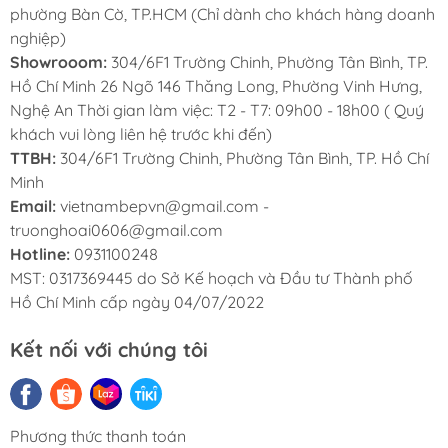
phường Bàn Cờ, TP.HCM (Chỉ dành cho khách hàng doanh
nghiệp)
Showrooom:
304/6F1 Trường Chinh, Phường Tân Bình, TP.
Hồ Chí Minh 26 Ngõ 146 Thăng Long, Phường Vinh Hưng,
Nghệ An Thời gian làm việc: T2 - T7: 09h00 - 18h00 ( Quý
khách vui lòng liên hệ trước khi đến)
TTBH:
304/6F1 Trường Chinh, Phường Tân Bình, TP. Hồ Chí
Minh
Email:
vietnambepvn@gmail.com -
truonghoai0606@gmail.com
Hotline:
0931100248
MST: 0317369445 do Sở Kế hoạch và Đầu tư Thành phố
Hồ Chí Minh cấp ngày 04/07/2022
Kết nối với chúng tôi
Kích Thước Chuẩn – Phù Hợp Nhiều Không
Gian Bếp
Kích thước phủ bì: 860 × 460 × 220 mm
Phương thức thanh toán