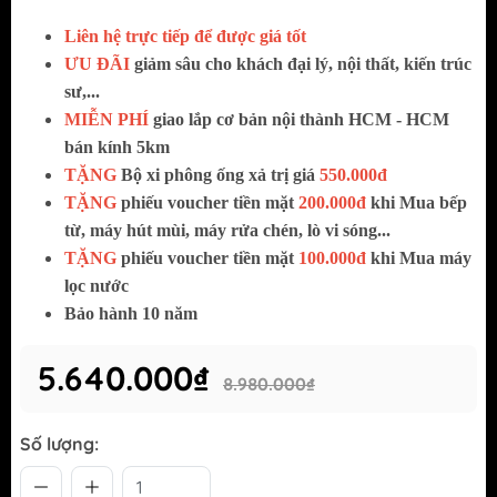
Liên hệ trực tiếp để được giá tốt
ƯU ĐÃI
giảm sâu cho khách đại lý, nội thất, kiến trúc
sư,...
MIỄN PHÍ
giao
lắp cơ bản nội thành HCM - HCM
bán kính 5km
TẶNG
Bộ xi phông ống xả trị giá
550.000đ
TẶNG
phiếu voucher tiền mặt
200.000đ
khi Mua bếp
từ, máy hút mùi, máy rửa chén, lò vi sóng...
TẶNG
phiếu voucher tiền mặt
100.000đ
khi Mua máy
lọc nước
Bảo hành 10 năm
5.640.000₫
8.980.000₫
Số lượng: