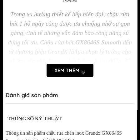
Trong xu hướng thiết kế bếp hiện đại, chậu rửa
bát 1 hố ngày càng được ưa chuộng nhờ sự gọn
gàng, tinh tế nhưng vẫn đảm bảo công năng sử
dụng tối ưu. Chậu rửa bát
GX8646S Smooth
đến
từ thương hiệu GrandX là lựa chọn lý tưởng cho
những gia chủ đề cao chất lượng hoàn thiện, độ
bền lâu dài và tính thẩm mỹ đồng bộ trong không
XEM THÊM
gian bếp.
Đánh giá sản phẩm
THÔNG SỐ KỸ THUẬT
Thông tin sản phầm chậu rửa chén inox Grandx GX8646S