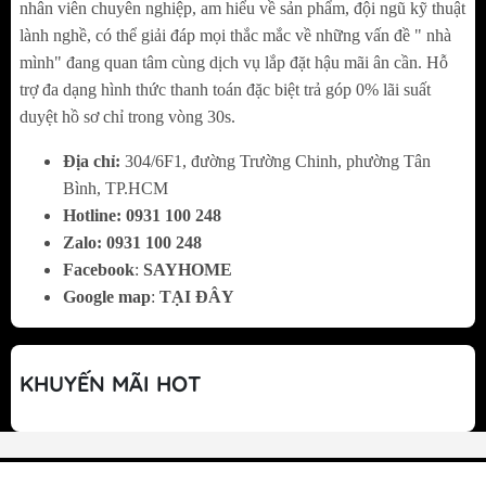
nhân viên chuyên nghiệp, am hiểu về sản phẩm, đội ngũ kỹ thuật
lành nghề, có thể giải đáp mọi thắc mắc về những vấn đề " nhà
Các góc bo R10 mềm mại, hạn chế va chạm
mình" đang quan tâm cùng dịch vụ lắp đặt hậu mãi ân cần. Hỗ
khi thao tác
trợ đa dạng hình thức thanh toán đặc biệt trả góp 0% lãi suất
Giảm tích tụ cặn bẩn tại các góc cạnh
duyệt hồ sơ chỉ trong vòng 30s.
Giúp việc vệ sinh chậu trở nên nhanh chóng
Địa chỉ:
304/6F1, đường Trường Chinh, phường Tân
và nhẹ nhàng hơn
Bình, TP.HCM
Hotline:
0
931 100 248
Inox SUS304 Cao Cấp – Bền Vững Theo Thời
Zalo:
0
931 100 248
Gian
Facebook
:
SAYHOME
Google map
:
TẠI ĐÂY
Sử dụng inox SUS304 18/8 nhập khẩu, an
toàn cho sức khỏe
Khả năng chống gỉ sét, chống ăn mòn khi tiếp
KHUYẾN MÃI HOT
xúc nước thường xuyên
Bề mặt ứng dụng công nghệ Brushed Satin
Tech