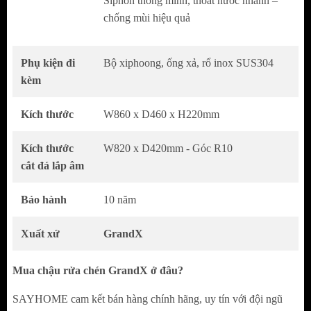
Siphon thông minh, thoát nước nhanh –
mang phong cách hiện đại
chống mùi hiệu quả
Phù hợp nhiều không gian bếp từ cổ điển đến
tối giản
Phụ kiện đi
Bộ xiphoong, ống xả, rổ inox SUS304
Tạo điểm nhấn tinh tế, gọn gàng cho khu vực
kèm
chậu rửa
Kích thước
W860 x D460 x H220mm
Lòng Chậu 1 Hố Rộng – Tối Ưu Trải Nghiệm
Sử Dụng
Kích thước
W820 x D420mm - Góc R10
cắt đá lắp âm
Thiết kế 1 hố lớn kích thước 825 × 365 mm
Dễ dàng rửa xoong nồi kích thước lớn
Bảo hành
10 năm
Chiều sâu hợp lý giúp hạn chế bắn nước ra
ngoài
Xuất xứ
GrandX
Phù hợp với nhu cầu sử dụng hàng ngày của
Mua chậu rửa chén GrandX ở đâu?
gia đình
SAYHOME cam kết bán hàng chính hãng, uy tín với đội ngũ
Góc Bo R10 – Dễ Vệ Sinh Và An Toàn