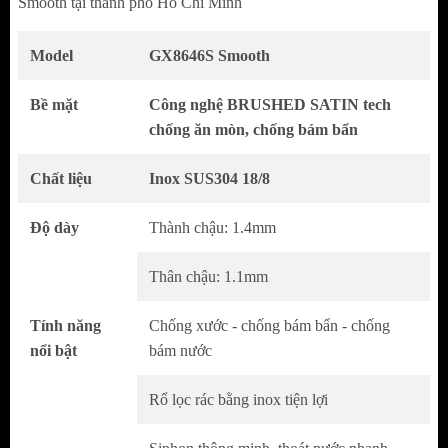
Smooth tại thành phố Hồ Chí Minh
Model
GX8646S Smooth
Bề mặt
Công nghệ BRUSHED SATIN tech
chống ăn mòn, chống bám bẩn
Chất liệu
Inox SUS304 18/8
Độ dày
Thành chậu: 1.4mm
Thân chậu: 1.1mm
Thiết Kế Handmade Tinh Xảo – Sang Trọng
Trong Từng Đường Nét
Tính năng
Chống xước - chống bám bẩn - chống
nổi bật
bám nước
Thuộc dòng chậu handmade cao cấp, chế tác
thủ công với độ chính xác cao
Rổ lọc rác bằng inox tiện lợi
Kiểu dáng vuông vức, đường nét sắc sảo,