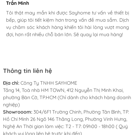
Trần Minh
Gia đình bác sĩ X.A
Tôi thật may mắn khi được Sayhome tư vấn về thiết bị
bếp, giúp tôi tiết kiệm hơn trong vấn đề mua sắm. Dịch
Mình rất mê cách nhân viên tư vấn, chăm sóc khách tận
vụ chăm sóc khách hàng khiến tôi hài lòng vượt mong
tình, chu đáo tại Sayhome. Mình đã mua 2 máy rửa bát
đợi, hơn rất nhiều chỗ bán lớn. Sẽ quay lại mua hàng!
cho mình và bố mẹ chồng,chất lượng ổn định. Ở đây có
rất nhiều mặt hàng phong phú, tha hồ lựa chọn. Chúc
Sayhome ngày càng phát triển.
Thông tin liên hệ
Địa chỉ:
Công Ty TNHH SAYHOME
Tầng 14, Toà nhà HM TOWN, 412 Nguyễn Thị Minh Khai,
phường Bàn Cờ, TP.HCM (Chỉ dành cho khách hàng doanh
nghiệp)
Showrooom:
304/6F1 Trường Chinh, Phường Tân Bình, TP.
Hồ Chí Minh 26 Ngõ 146 Thăng Long, Phường Vinh Hưng,
Nghệ An Thời gian làm việc: T2 - T7: 09h00 - 18h00 ( Quý
khách vui lòng liên hệ trước khi đến)