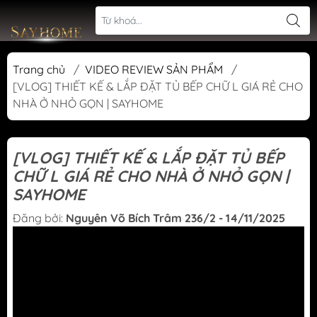
Trang chủ
/
VIDEO REVIEW SẢN PHẨM
/
[VLOG] THIẾT KẾ & LẮP ĐẶT TỦ BẾP CHỮ L GIÁ RẺ CHO
NHÀ Ở NHỎ GỌN | SAYHOME
[VLOG] THIẾT KẾ & LẮP ĐẶT TỦ BẾP
CHỮ L GIÁ RẺ CHO NHÀ Ở NHỎ GỌN |
SAYHOME
Đăng bởi:
Nguyên Võ Bích Trâm 236/2 - 14/11/2025