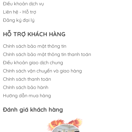
Điều khoản dịch vụ
Liên hệ - Hỗ trợ
Đăng ký đại lý
HỖ TRỢ KHÁCH HÀNG
Chính sách bảo mật thông tin
Chính sách bảo mật thông tin thanh toán
Điều khoản giao dịch chung
Chính sách vận chuyển và giao hàng
Chính sách thanh toán
Chính sách bảo hành
Hệ Thống Siphon Japanese Style – Thoát Nước
Hướng dẫn mua hàng
Thông Minh
Đánh giá khách hàng
Trang bị siphon Ø185 theo tiêu chuẩn
Japanese style
Thiết kế gọn gàng, dễ tháo lắp và vệ sinh