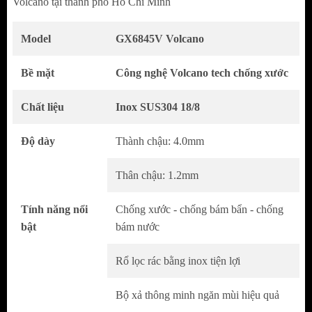
Volcano tại thành phố Hồ Chí Minh
Model
GX6845V Volcano
Bề mặt
Công nghệ Volcano tech chống xước
Chất liệu
Inox SUS304 18/8
Độ dày
Thành chậu: 4.0mm
Thân chậu: 1.2mm
Thiết Kế Tối Giản Đậm Chất Nhật
Tính năng nổi
Chống xước - chống bám bẩn - chống
Kiểu dáng 1 hố rộng rãi, thuận tiện khi rửa
bật
bám nước
xoong nồi kích thước lớn
Rổ lọc rác bằng inox tiện lợi
Các góc bo cong tinh tế giúp tổng thể mềm
mại và dễ vệ sinh
Bộ xả thông minh ngăn mùi hiệu quả
Thiết kế cân đối, phù hợp nhiều phong cách