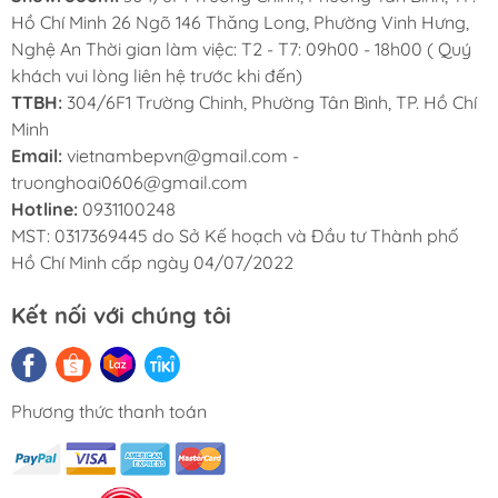
Hồ Chí Minh 26 Ngõ 146 Thăng Long, Phường Vinh Hưng,
Nghệ An Thời gian làm việc: T2 - T7: 09h00 - 18h00 ( Quý
khách vui lòng liên hệ trước khi đến)
TTBH:
304/6F1 Trường Chinh, Phường Tân Bình, TP. Hồ Chí
Minh
Kích Thước Linh Hoạt – Dễ Dàng Lắp Đặt
Email:
vietnambepvn@gmail.com -
truonghoai0606@gmail.com
Kích thước tổng thể: 680 × 450 × 230 mm
Hotline:
0931100248
Cắt đá lắp âm: 640 × 410 mm, góc bo R10
MST: 0317369445 do Sở Kế hoạch và Đầu tư Thành phố
Hồ Chí Minh cấp ngày 04/07/2022
Kết nối với chúng tôi
Phương thức thanh toán