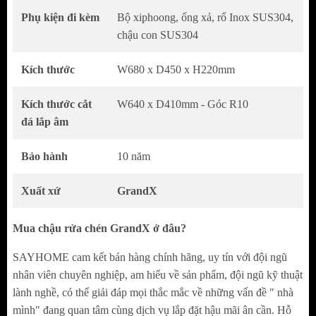
Phụ kiện đi kèm
Bộ xiphoong, ống xả, rổ Inox SUS304,
bếp hiện đại
chậu con SUS304
Tăng tính thẩm mỹ và cảm giác gọn gàng cho
khu vực chậu rửa
Kích thước
W680 x D450 x H220mm
Inox SUS304 Cao Cấp – Bền Bỉ Theo Thời Gian
Kích thước cắt
W640 x D410mm - Góc R10
đá lắp âm
Sử dụng inox SUS304 18/8 nhậpp khẩu, an
toàn cho sức khỏe
Bảo hành
10 năm
Khả năng chống gỉ và chống oxy hóa cao khi
tiếp xúc nước thường xuyên
Xuất xứ
GrandX
Độ dày thanh chậu 4.0mm, thân
Mua chậu rửa chén GrandX ở đâu?
chậu 1.2 mm, mang lại cảm giác chắc chắn
và ổn định khi sử dụng
SAYHOME cam kết bán hàng chính hãng, uy tín với đội ngũ
Độ bền vượt trội so với các dòng chậu inox
nhân viên chuyên nghiệp, am hiểu về sản phẩm, đội ngũ kỹ thuật
lành nghề, có thể giải đáp mọi thắc mắc về những vấn đề " nhà
thông thường
mình" đang quan tâm cùng dịch vụ lắp đặt hậu mãi ân cần. Hỗ