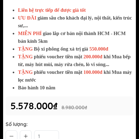
Liên hệ trực tiếp để được giá tốt
ƯU ĐÃI
giảm sâu cho khách đại lý, nội thất, kiến trúc
sư,...
MIỄN PHÍ
giao
lắp cơ bản nội thành HCM - HCM
bán kính 5km
TẶNG
Bộ xi phông ống xả trị giá
550.000đ
TẶNG
phiếu voucher tiền mặt
200.000đ
khi Mua bếp
từ, máy hút mùi, máy rửa chén, lò vi sóng...
TẶNG
phiếu voucher tiền mặt
100.000đ
khi Mua máy
lọc nước
Bảo hành 10 năm
5.578.000₫
8.980.000₫
Số lượng: