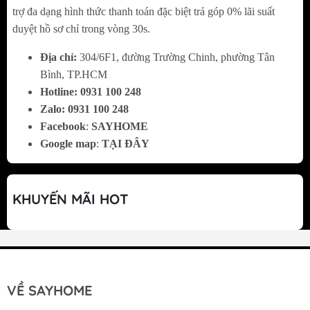
Công Nghệ Bề Mặt Volcano tech – Luôn Giữ Vẻ
trợ đa dạng hình thức thanh toán đặc biệt trả góp 0% lãi suất
duyệt hồ sơ chỉ trong vòng 30s.
Đẹp Sạch Sẽ
Địa chỉ:
304/6F1, đường Trường Chinh, phường Tân
Bề mặt chống trầy xước trong quá trình sử
Bình, TP.HCM
dụng
Hotline:
0
931 100 248
Chống bám bẩn và dầu mỡ, dễ dàng vệ sinh
Zalo:
0
931 100 248
Chống bám nước và không gây tiếng ồn khi
Facebook
:
SAYHOME
Google map
:
TẠI ĐÂY
xả nước sử dụng
Giữ chậu luôn sáng đẹp, duy trì thẩm mỹ lâu
dài
KHUYẾN MÃI HOT
VỀ SAYHOME