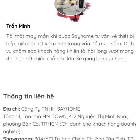
định kỳ
Thoát nước nhanh, hạn chế đọng nước
Khả năng chống mùi hiệu quả, phù hợp với
Trần Minh
khí hậu ẩm
Gia đình bác sĩ X.A
Tôi thật may mắn khi được Sayhome tư vấn về thiết bị
bếp, giúp tôi tiết kiệm hơn trong vấn đề mua sắm. Dịch
Mình rất mê cách nhân viên tư vấn, chăm sóc khách tận
vụ chăm sóc khách hàng khiến tôi hài lòng vượt mong
tình, chu đáo tại Sayhome. Mình đã mua 2 máy rửa bát
đợi, hơn rất nhiều chỗ bán lớn. Sẽ quay lại mua hàng!
cho mình và bố mẹ chồng,chất lượng ổn định. Ở đây có
rất nhiều mặt hàng phong phú, tha hồ lựa chọn. Chúc
Sayhome ngày càng phát triển.
Thông tin liên hệ
Địa chỉ:
Công Ty TNHH SAYHOME
Tầng 14, Toà nhà HM TOWN, 412 Nguyễn Thị Minh Khai,
phường Bàn Cờ, TP.HCM (Chỉ dành cho khách hàng doanh
nghiệp)
Showrooom:
304/6F1 Trường Chinh, Phường Tân Bình, TP.