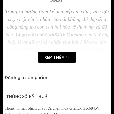
Trong xu hướng thiết kế nhà bếp hiện đại, việc lựa
chọn một chiếc chậu rửa bát không chỉ đáp ứng
công năng mà còn cần hài hòa về thẩm mỹ và độ
bền.
Chậu rửa bát GX6845V Volcano
của thương
hiệu
GrandX
là mẫu
chậu rửa bát 1 hố
cao cấp
đến từ Nhật Bản, tích hợp hàng loạt tính năng
thông minh, chất lượng vượt trội và thiết kế đậm
XEM THÊM
phong cách tối giản – hiện đại.
Đánh giá sản phẩm
THÔNG SỐ KỸ THUẬT
Thông tin sản phầm chậu rửa chén inox Grandx GX6845V