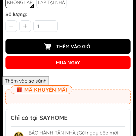
KHÔNG LẮP
LẮP TẠI NHÀ
Số lượng:
THÊM VÀO GIỎ
MUA NGAY
MÃ KHUYẾN MÃI
Chỉ có tại SAYHOME
BẢO HÀNH TẬN NHÀ (Gửi ngay bếp mới