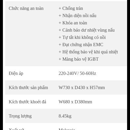
được mọi loại nồi nấu.
Chức năng an toàn
+ Chống tràn
Và với 2 vùng nấu có công suất lớn,
+ Nhận diện nồi nấu
Bếp
+ Khóa an toàn
điện từ
này đem đến khả năng nấu nướng
+ Cảnh báo dư nhiệt vùng nấu
nhanh chóng, tiện lợi, tiết kiệm thời gian cho
+ Tự tắt khi không có nồi
người nội trợ.
+ Đạt chứng nhận EMC
Kích thước sản phẩm (DxR): 730 x 430 mm
+ Hệ thống bảo vệ khi quá nhiệt
Kích thước lắp đặt (DxR): 680 x 380 mm
+ Màng bảo vệ IGBT
Điện áp
220-240V/ 50-60Hz
Bếp điện từ Sakura SE-MH502B sử dụng mặt
kính Ceramic chất lượng cao
Kích thước sản phẩm
W730 x D430 x H57mm
Bếp điện từ Sakura SE-MH502B
sử dụng
Kích thước khoét đá
W680 x D380mm
loại kính chịu nhiệt Ceramic, với khả năng
chịu được nhiệt độ cao khi nấu nướng, chịu
Trọng lượng
8.45kg
được sốc nhiệt khi nấu.