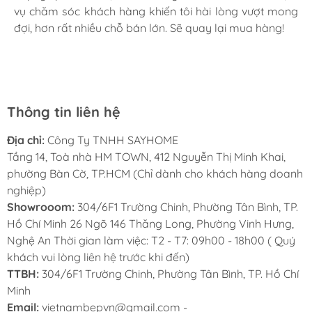
vụ chăm sóc khách hàng khiến tôi hài lòng vượt mong
tình, chu đáo tại Sayhome. Mình đã mua 2 máy rửa bát
hữu ích và được nhiều khách hàng tìm kiếm
đợi, hơn rất nhiều chỗ bán lớn. Sẽ quay lại mua hàng!
cho mình và bố mẹ chồng,chất lượng ổn định. Ở đây có
khi lựa chọn một chiếc bếp cho gia đình.
rất nhiều mặt hàng phong phú, tha hồ lựa chọn. Chúc
Nó cho phép bạn đun nấu ở mức công suất
Sayhome ngày càng phát triển.
thấp nhưng vẫn đảm bảo được gia nhiệt đều
đặn và liên tục, không có hiện tượng đóng
Thông tin liên hệ
ngắt gián đoạn như nhiều bếp từ, bếp điện từ
thông thường khác.
Địa chỉ:
Công Ty TNHH SAYHOME
Tầng 14, Toà nhà HM TOWN, 412 Nguyễn Thị Minh Khai,
phường Bàn Cờ, TP.HCM (Chỉ dành cho khách hàng doanh
2. Giữ ấm 3 mức nhiệt
nghiệp)
Vùng từ của Bếp điện từ Sakura SE-
Showrooom:
304/6F1 Trường Chinh, Phường Tân Bình, TP.
MH502B
có chức năng giữ ấm ở 3 mức nhiệt
Hồ Chí Minh 26 Ngõ 146 Thăng Long, Phường Vinh Hưng,
Nghệ An Thời gian làm việc: T2 - T7: 09h00 - 18h00 ( Quý
70ºC, 80ºC và 90ºC.
khách vui lòng liên hệ trước khi đến)
Và vùng điện giữ ấm ở mức nhiệt 70ºC. Bạn
TTBH:
304/6F1 Trường Chinh, Phường Tân Bình, TP. Hồ Chí
có thể chọn chức năng này để giữ ấm món ăn
Minh
sau khi nấu, thay vì phải hâm lại làm giảm độ
Email:
vietnambepvn@gmail.com -