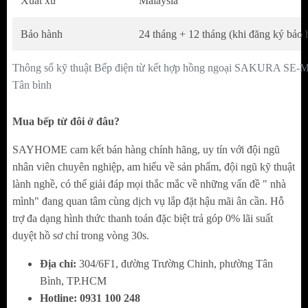
Xuất xứ
Malaysia
Do đó bạn hoàn toàn yên tâm nấu nướng
hàng ngày với hiệu suất cao mà không lo
Bảo hành
24 tháng + 12 tháng (khi đăng ký bảo 
lắng về khả năng chịu nhiệt của mặt bếp. Mặt
kính này còn hạn chế trầy xước và rất dễ vệ
Thông số kỹ thuật Bếp điện từ kết hợp hồng ngoại SAKURA SE-
Tân bình
sinh, lau chùi.
Mua bếp từ đôi ở đâu?
Tính năng gia nhiệt nhanh Booster
SAYHOME cam kết bán hàng chính hãng, uy tín với đội ngũ
Vùng nấu từ bên trái của B
ếp điện từ Sakura
nhân viên chuyên nghiệp, am hiểu về sản phẩm, đội ngũ kỹ thuật
SE-MH502B
được trang bị tính năng gia
lành nghề, có thể giải đáp mọi thắc mắc về những vấn đề " nhà
nhiệt nhanh Booster, có thể đẩy công suất
mình" đang quan tâm cùng dịch vụ lắp đặt hậu mãi ân cần. Hỗ
2000W lên tối đa 2200W chỉ với một lần
trợ đa dạng hình thức thanh toán đặc biệt trả góp 0% lãi suất
chạm.
duyệt hồ sơ chỉ trong vòng 30s.
Tính năng này giúp bạn nấu ăn nhanh, phù
Địa chỉ:
304/6F1, đường Trường Chinh, phường Tân
hợp với các món luộc, xào… giúp bạn tiết
Bình, TP.HCM
kiệm thời gian và món ăn có độ chín tốt nhất.
Hotline:
0
931 100 248