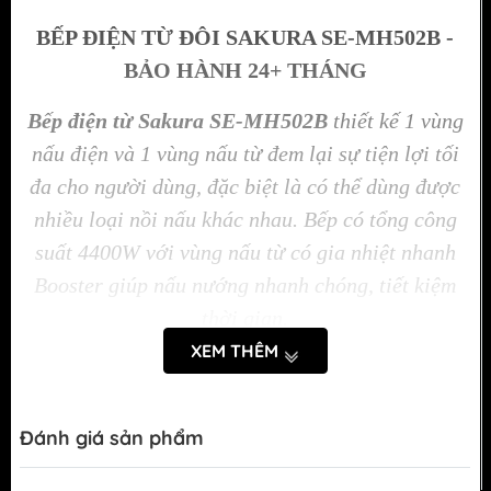
BẾP ĐIỆN TỪ ĐÔI SAKURA SE-MH502B -
BẢO HÀNH 24+ THÁNG
Bếp điện từ Sakura SE-MH502B
thiết kế 1 vùng
nấu điện và 1 vùng nấu từ đem lại sự tiện lợi tối
đa cho người dùng, đặc biệt là có thể dùng được
nhiều loại nồi nấu khác nhau. Bếp có tổng công
suất 4400W với vùng nấu từ có gia nhiệt nhanh
Booster giúp nấu nướng nhanh chóng, tiết kiệm
thời gian.
XEM THÊM
Thiết kế lắp âm gọn gàng, kiểu dáng sang trọng
Bếp điện từ Sakura SE-MH502B
là một
Đánh giá sản phẩm
chiếc bếp hiện đại, được thiết kế với đầy đủ
yếu tố thẩm mỹ để đảm bảo phù hợp với xu