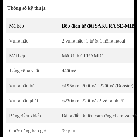
hướng thiết kế bếp hiện đại, tiện nghi hiện
Thông số kỹ thuật
nay.
Mặt kính mỏng, sáng bóng, đem lại vẻ tinh
Mã bếp
Bếp điện từ đôi SAKURA SE-MH5
tế, sang trọng nhưng vẫn đảm bảo kết cấu bền
Vùng nấu
2 vùng nấu: 1 từ & 1 hồng ngoại
chắc.
Bếp được thiết kế với 2 vùng nấu tổng công
Mặt bếp
Mặt kính CERAMIC
suất 4400W. Trong đó vùng nấu từ bên trái có
Tổng công suất
công suất 2000W – booster 2200W, vùng nấu
4400W
điện bên phải có công suất 2200W với 2 vòng
Vùng nấu trái
φ195mm, 2000W / 2200W (Booster)
nhiệt phù hợp với nhiều kích thước nồi khác
nhau.
Vùng nấu phải
φ230mm, 2200W (2 vòng nhiệt)
Với 1 vùng nấu từ và 1 vùng nấu điện, chiếc
Bảng điều khiển
Bảng điều khiển cảm ứng chạm và trư
bếp này vô cùng cùng tiện lợi và linh hoạt
trong việc sử dụng nồi nấu.
Chức năng hẹn giờ
99 phút
Vùng nấu điện không kén nồi, có thể sử dụng