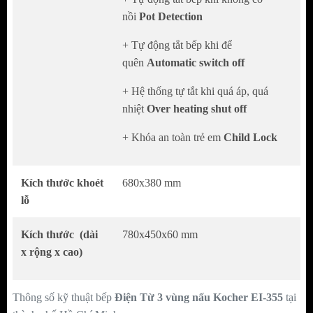
nồi
Pot Detection
nhanh:2200W.
Giữa 1500W
+ Tự động tắt bếp khi để
Phải 1800W, chức năng Booster nấu nhanh:
quên
Automatic switch off
2000W.
+ Hệ thống tự tắt khi quá áp, quá
Kích thước (dài x rộng x cao):
nhiệt
Over heating shut off
780x450x60mm
+ Khóa an toàn trẻ em
Child Lock
Kích thước khoét lỗ: 680x380mm
Bảo hành: 3 năm.
Kích thước khoét
680x380 mm
lỗ
Kích thước (dài
780x450x60 mm
x rộng x cao)
Thông số kỹ thuật bếp
Điện Từ 3 vùng nấu
Kocher EI-355
tại