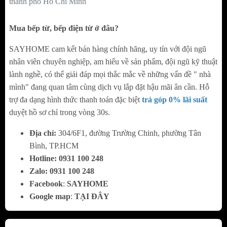
thành phố Hồ Chí Minh
Mua bếp từ, bếp điện từ ở đâu?
SAYHOME cam kết bán hàng chính hãng, uy tín với đội ngũ
nhân viên chuyên nghiệp, am hiểu về sản phẩm, đội ngũ kỹ thuật
lành nghề, có thể giải đáp mọi thắc mắc về những vấn đề " nhà
mình" đang quan tâm cùng dịch vụ lắp đặt hậu mãi ân cần. Hỗ
trợ đa dạng hình thức thanh toán đặc biệt
trả góp 0% lãi suất
duyệt hồ sơ chỉ trong vòng 30s.
CHÍNH SÁCH BẢO HÀNH
Địa chỉ:
304/6F1, đường Trường Chinh, phường Tân
Bình, TP.HCM
Hotline:
0
931 100 248
Zalo:
0
931 100 248
Facebook
:
SAYHOME
Google map
:
TẠI ĐÂY