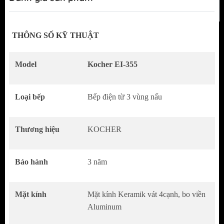
THÔNG SỐ KỸ THUẬT
Model
Kocher
EI-355
Loại bếp
Bếp điện từ 3 vùng nấu
Thương hiệu
KOCHER
Bảo hành
3 năm
TÍNH NĂNG SẢN PHẨM:
Mặt kính
Mặt kính Keramik vát 4cạnh, bo viền
Mặt kính Keramik vát 4 cạnh, bo viên
Aluminum
Aluminum.