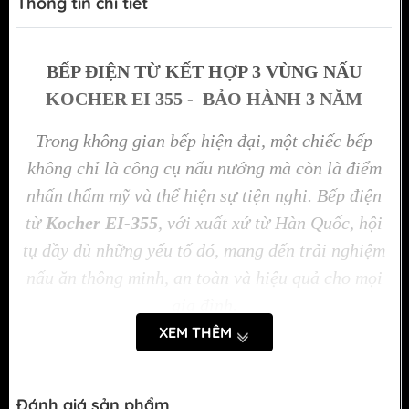
Thông tin chi tiết
BẾP ĐIỆN TỪ KẾT HỢP 3 VÙNG NẤU
KOCHER EI 355 - BẢO HÀNH 3 NĂM
Trong không gian bếp hiện đại, một chiếc bếp
không chỉ là công cụ nấu nướng mà còn là điểm
nhấn thẩm mỹ và thể hiện sự tiện nghi. Bếp điện
từ
Kocher EI-355
, với xuất xứ từ Hàn Quốc, hội
tụ đầy đủ những yếu tố đó, mang đến trải nghiệm
nấu ăn thông minh, an toàn và hiệu quả cho mọi
gia đình.
XEM THÊM
Đánh giá sản phẩm