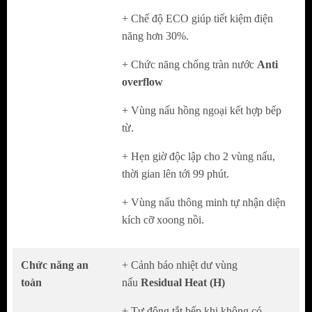
TÍNH NĂNG AN TOÀN
:
+ Chế độ ECO giúp tiết kiệm điện
Cảnh báo nhiệt dư vùng nấu
Residual Heat
năng hơn 30%.
(H)
+ Chức năng chống tràn nước
Anti
Tự động tắt bếp khi không có nồi
Pot
overflow
Detection
+ Vùng nấu hồng ngoại kết hợp bếp
Tự động tắt bếp khi để quên
Automatic
từ.
switch off
+ Hẹn giờ độc lập cho 2 vùng nấu,
Hệ thống tự tắt khi quá áp, quá nhiệt
Over
thời gian lên tới 99 phút.
heating shut off
Khóa an toàn trẻ em
+ Vùng nấu thông minh tự nhận diện
Child Lock
kích cỡ xoong nồi.
THÔNG SỐ KỸ THUẬT
Chức năng an
+ Cảnh báo nhiệt dư vùng
Số bếp nấu: 02 bếp
toàn
nấu
Residual Heat (H)
Điện áp 220V/50Hz.
Trái 1800W, chức năng Booster nấu
+ Tự động tắt bếp khi không có