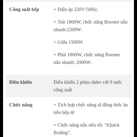
Điều khiển cảm ứng với 9 mức công suất.
Công suất bếp
+ Điện áp 220V/50Hz.
Vùng nấu hồng ngoại kết hợp bếp từ.
+ Trái 1800W, chức năng Booster nấu
Hẹn giờ độc lập cho 2 vùng nấu, thời gian lên
nhanh:2200W.
tới 99 phút.
Vùng nấu thông minh tự nhận diện kích cỡ
+ Giữa 1500W
xoong nồi.
+ Phải 1800W, chức năng Booster
nấu nhanh: 2000W.
Chức năng đặc biệt:
Tích hợp chức năng rã đông thức ăn trên bếp
Điều khiển
Điều khiển 2 phím slider với 9 mức
từ
công suất
Chức năng nấu siêu tốc “iQuick Boiling”.
Chức năng
+ Tích hợp chức năng rã đông thức ăn
Chế độ ECO giúp tiết kiệm điện năng hơn
trên bếp từ
30%.
Chức năng chống tràn nước
Anti overflow
+ Chức năng nấu siêu tốc “iQuick
Boiling”.