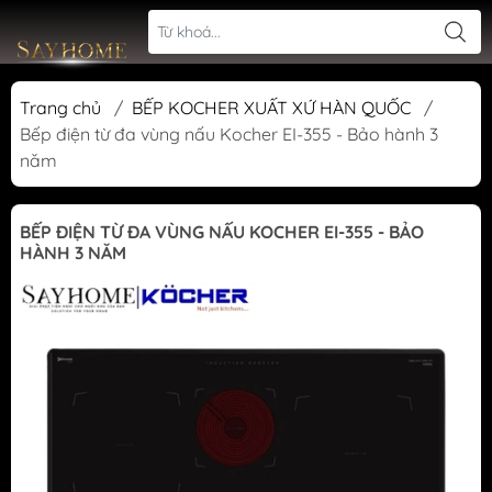
Trang chủ
/
BẾP KOCHER XUẤT XỨ HÀN QUỐC
/
Bếp điện từ đa vùng nấu Kocher EI-355 - Bảo hành 3
năm
BẾP ĐIỆN TỪ ĐA VÙNG NẤU KOCHER EI-355 - BẢO
HÀNH 3 NĂM