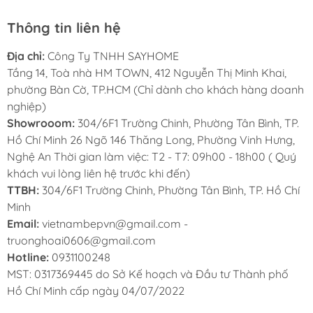
Thông tin liên hệ
Địa chỉ:
Công Ty TNHH SAYHOME
Tầng 14, Toà nhà HM TOWN, 412 Nguyễn Thị Minh Khai,
phường Bàn Cờ, TP.HCM (Chỉ dành cho khách hàng doanh
nghiệp)
Showrooom:
304/6F1 Trường Chinh, Phường Tân Bình, TP.
Hồ Chí Minh 26 Ngõ 146 Thăng Long, Phường Vinh Hưng,
Nghệ An Thời gian làm việc: T2 - T7: 09h00 - 18h00 ( Quý
khách vui lòng liên hệ trước khi đến)
TTBH:
304/6F1 Trường Chinh, Phường Tân Bình, TP. Hồ Chí
Minh
Email:
vietnambepvn@gmail.com -
truonghoai0606@gmail.com
Hotline:
0931100248
MST: 0317369445 do Sở Kế hoạch và Đầu tư Thành phố
Hồ Chí Minh cấp ngày 04/07/2022