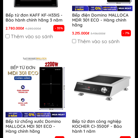
Bếp từ đơn KAFF KF-H33IS -
Bếp điện Domino MALLOCA
Bảo hành chính hãng 3 năm
MDR 301 ECO - Hàng chính
hãng
2.780.000₫
- 35%
4.280.000₫
3.215.000₫
- 7%
3.456.000₫
Thêm vào so sánh
Thêm vào so sánh
Bếp từ chống xước Domino
Bếp từ đơn công nghiệp
MALLOCA MDI 301 ECO -
KOCHER CI-3500F - Bảo
Hàng chính hãng
hành 1 năm