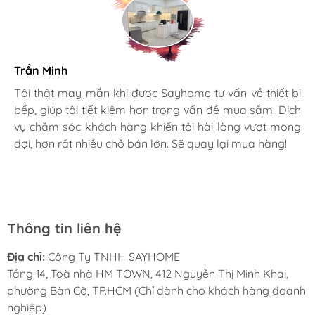
Trần Minh
Gia đình bác sĩ X.A
Tôi thật may mắn khi được Sayhome tư vấn về thiết bị
bếp, giúp tôi tiết kiệm hơn trong vấn đề mua sắm. Dịch
Mình rất mê cách nhân viên tư vấn, chăm sóc khách tận
vụ chăm sóc khách hàng khiến tôi hài lòng vượt mong
tình, chu đáo tại Sayhome. Mình đã mua 2 máy rửa bát
đợi, hơn rất nhiều chỗ bán lớn. Sẽ quay lại mua hàng!
cho mình và bố mẹ chồng,chất lượng ổn định. Ở đây có
rất nhiều mặt hàng phong phú, tha hồ lựa chọn. Chúc
Sayhome ngày càng phát triển.
Thông tin liên hệ
Địa chỉ:
Công Ty TNHH SAYHOME
Tầng 14, Toà nhà HM TOWN, 412 Nguyễn Thị Minh Khai,
phường Bàn Cờ, TP.HCM (Chỉ dành cho khách hàng doanh
nghiệp)