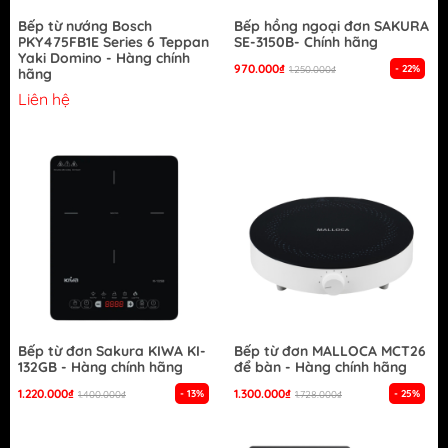
Bếp từ nướng Bosch
Bếp hồng ngoại đơn SAKURA
PKY475FB1E Series 6 Teppan
SE-3150B- Chính hãng
Yaki Domino - Hàng chính
970.000₫
- 22%
1.250.000₫
hãng
Liên hệ
Bếp từ đơn Sakura KIWA KI-
Bếp từ đơn MALLOCA MCT26
132GB - Hàng chính hãng
để bàn - Hàng chính hãng
1.220.000₫
1.300.000₫
- 13%
- 25%
1.400.000₫
1.728.000₫