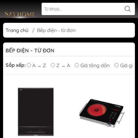
Trang chủ
/
Bếp điện - từ đơn
BẾP ĐIỆN - TỪ ĐƠN
Sắp xếp:
A → Z
Z → A
Giá tăng dần
Giá giả