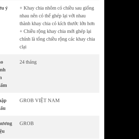
u ý
+ Khay chia nhôm có chiều sau giống
nhau nên có thể ghép lại với nhau
thành khay chia có kích thước lớn hơn
+ Chiều rộng khay chia mới ghép lại
chính là tổng chiều rộng các khay chia
clại
ảo
24 tháng
ành
n
hẩm
hập
GROB VIỆT NAM
hẩu
hương
GROB
ệu