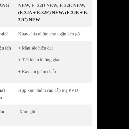
AWONKOO
Bếp điện từ COMFEE
ÀNG
NEW, E- 32D NEW, E-32E NEW,
AWONKOO
Máy hút mùi COMFEE
(E-32A + E-32E) NEW, (E-32E + E-
32C) NEW
Máy rửa chén COMFEE
Lò nướng - Lò vi sóng COMFEE
del
Khay chia nhôm cho ngăn kéo gỗ
ện ích
+ Màu sắc hiện đại
+ Tiết kiệm không gian
+ Ray âm giảm chấn
ất
Hợp kim nhôm cao cấp mạ PVD
ệu
àu
Xám ghi
c