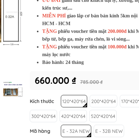
ƯU ĐÃI
giảm sâu cho khách đại lý, xưởng, nộ
Tủ lạnh KAFF
kiến trúc sư,...
O
Tủ rượu KAFF
MIỄN PHÍ
giao lắp cơ bản bán kính 5km nội
Gia dụng KAFF
HCM - HCM
Tủ rượu nhỏ
Bản lề & ray bi
Máy giặt
TẶNG
phiếu voucher tiền mặt
200.000đ
khi 
ập
Tủ rượu lớn
Chân tủ tăng chỉnh
Máy sấy
OCA
bếp từ, bếp ga, máy rửa chén, lò vi sóng...
cho gia
Phụ kiện mộc khác
Máy giặt sấy kết
y
TẶNG
phiếu voucher tiền mặt
100.000đ
khi 
máy lọc nước
cho gia
Bảo hành: 24 tháng
R JG
Bếp điện từ BOSCH
Bếp điện từ GRA
660.000 ₫
ER JG
Máy hút mùi BOSCH
Bếp ga GRANDX
785.000 ₫
GER JG
Lò nướng - lò vi sóng BOSCH
Máy hút mùi GR
ớng JUNGER
Tủ lạnh BOSCH
Máy rửa chén G
Kích thước
120*420*64
200*420*64
170*420
Máy rửa chén BOSCH
Lò nướng - Lò v
300*420*64
420*420*64
520*420*64
Chậu rửa chén b
Vòi rửa chén bá
Mã hàng
E - 32A NEW
E - 32B NEW
Phụ kiện tủ bếp 