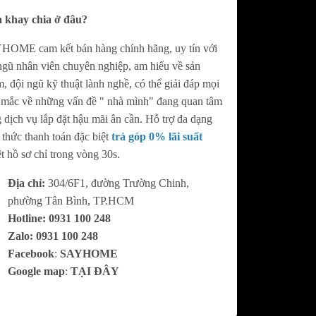
 khay chia ở đâu?
OME cam kết bán hàng chính hãng, uy tín với
ngũ nhân viên chuyên nghiệp, am hiểu về sản
, đội ngũ kỹ thuật lành nghề, có thể giải đáp mọi
 mắc về những vấn đề " nhà mình" đang quan tâm
 dịch vụ lắp đặt hậu mãi ân cần. Hỗ trợ đa dạng
 thức thanh toán đặc biệt
trả góp 0% lãi suất
t hồ sơ chỉ trong vòng 30s.
Địa chỉ:
304/6F1, đường Trường Chinh,
phường Tân Bình, TP.HCM
Hotline:
0
931 100 248
Zalo:
0
931 100 248
Facebook
:
SAYHOME
Google map
:
TẠI ĐÂY