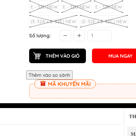
Phụ kiện tủ bếp 
E - 32C NEW
E - 32D NEW
E - 32E NEW
Phụ kiện tủ đồ 
(E-32A + E-32E) NEW
(E-32E + E-32C) NEW
Phụ kiện tủ quầ
Số lượng:
Bếp điện từ KOCHER
Bếp điện từ SAK
Bếp từ đơn công nghiệp
Máy hút mùi SA
THÊM VÀO GIỎ
MUA NGAY
KOCHER
Bếp ga SAKURA
Máy hút mùi KOCHER
Chậu rửa chén b
Máy rửa chén bát KOCHER
Máy rửa chén S
MÃ KHUYẾN MÃI
Lò nướng KOCHER
Lò nướng và lò vi
Gia dụng KOCHER
SAKURA
Tủ rượu KOCHER
Thiết bị lọc nướ
Chậu rửa chén KOCHER
TH
Vòi rửa chén KOCHER
M