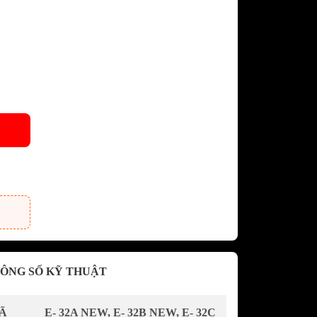
dưới GRANDX
khô GRANDX
n áo GRANDX
URA
Vòi rửa chén bát NOBILI -
NOBINOX
KURA
Chậu rửa chén bát NOBILI -
NOBINOX
át SAKURA
AKURA
 sóng
c SAKURA
ÔNG SỐ KỸ THUẬT
Ã
E- 32A NEW, E- 32B NEW, E- 32C