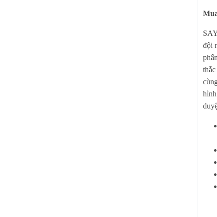
Mua
SAYH
đội 
phẩm
thắc
cùng
hình
duyệ