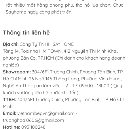
Khối lượng sấy khô 9 Kg
rất nhiều mặt hàng phong phú, tha hồ lựa chọn. Chúc
Sayhome ngày càng phát triển.
Công nghệ sấy cưỡng bức trực tiếp hiện đại -
HEAT PUMP A++ (AL)
Lồng sấy inox, thân sơn tĩnh điện màu đen
Thông tin liên hệ
cao cấp
Địa chỉ:
Công Ty TNHH SAYHOME
Chức năng diệt khuẩn an toàn UVC_TD
Tầng 14, Toà nhà HM TOWN, 412 Nguyễn Thị Minh Khai,
Motor Pump và máy nén Compressor motor
phường Bàn Cờ, TP.HCM (Chỉ dành cho khách hàng doanh
kiểu PSC hoạt động đảo chiều, không sử
nghiệp)
Showrooom:
304/6F1 Trường Chinh, Phường Tân Bình, TP.
dụng chổi than EcoSilence Drive giúp máy
Hồ Chí Minh 26 Ngõ 146 Thăng Long, Phường Vinh Hưng,
sấy hoạt động với đồ ồn thấp và bền bỉ - tiết
Nghệ An Thời gian làm việc: T2 - T7: 09h00 - 18h00 ( Quý
kiệm năng lượng
khách vui lòng liên hệ trước khi đến)
Hệ thống cảm biến sấy an toàn Sensor Drying
TTBH:
304/6F1 Trường Chinh, Phường Tân Bình, TP. Hồ Chí
Minh
System
Email:
vietnambepvn@gmail.com -
Đảo chiều lồng quay lúc sấy giúp sấy đồ khô
truonghoai0606@gmail.com
nhanh hơn, hiệu quả hơn (Two Way
Hotline:
0931100248