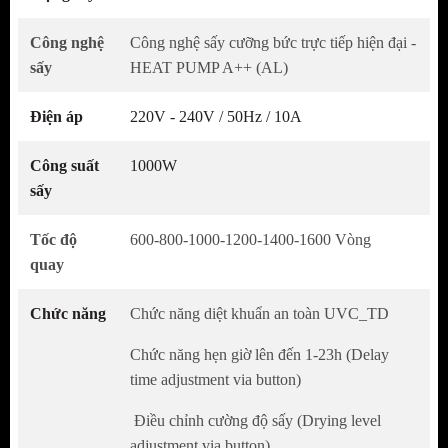
Công nghệ
Công nghệ sấy cưỡng bức trực tiếp hiện đại -
sấy
HEAT PUMP A++ (AL)
Máy sấy cửa trước
Kaff KF-
Điện áp
220V - 240V / 50Hz / 10A
DR113L09WH
được thiết kế kiểu dáng hiện
Công suất
1000W
đại, đường nét sang trọng, tinh tế, sở hữu
sấy
gam màu trắng cho bạn tùy chọn phù hợp với
nhu cầu, màu sắc trang nhã tạo sự hài hòa
Tốc độ
600-800-1000-1200-1400-1600 Vòng
cho không gian lắp đặt sử dụng, phù hợp với
quay
hầu hết mọi thiết kế nội thất của gia đình,
Chức năng
Chức năng diệt khuẩn an toàn UVC_TD
kích thước máy gọn, trọng lượng không quá
nặng, dây điện dài giúp bạn dễ dàng di
Chức năng hẹn giờ lên đến 1-23h (Delay
chuyển và lắp đặt máy sử dụng tiện dụng,
time adjustment via button)
không chiếm nhiều diện tích lắp đặt cũng như
Điều chỉnh cường độ sấy (Drying level
thời gian và công sức, thiết kế chân đế chống
adjustment via button)