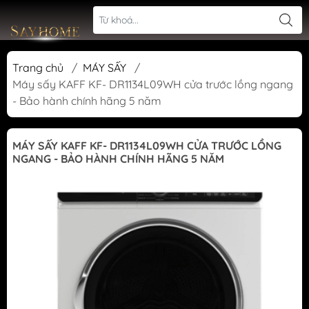
Trang chủ
/
MÁY SẤY
/
Máy sấy KAFF KF- DR1134L09WH cửa trước lồng ngang
- Bảo hành chính hãng 5 năm
MÁY SẤY KAFF KF- DR1134L09WH CỬA TRƯỚC LỒNG
NGANG - BẢO HÀNH CHÍNH HÃNG 5 NĂM