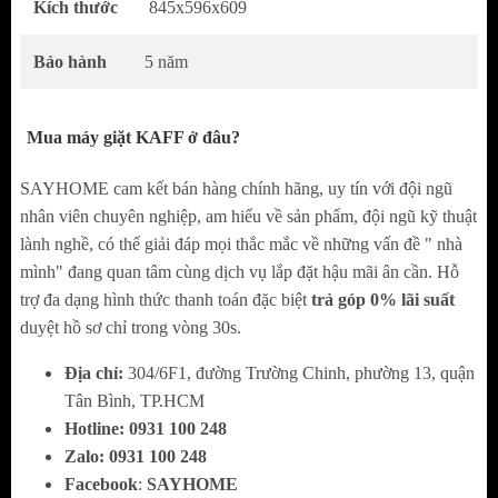
Kích thước
845x596x609
sấy 9kg phù hợp sử dụng cho gia đình đông
người, được ứng dụng công nghệ sấy cưỡng
Bảo hành
5 năm
bức trực tiếp hiện đại - HEAT PUMP A++
(AL) kết hợp cùng khả năng đảo chiều lồng
Mua máy giặt KAFF ở đâu?
quay lúc sấy giúp sấy đồ khô nhanh hơn, hiệu
SAYHOME cam kết bán hàng chính hãng, uy tín với đội ngũ
quả hơn (Two Way Tumbling) và công suất
nhân viên chuyên nghiệp, am hiểu về sản phẩm, đội ngũ kỹ thuật
mạnh mẽ 1000W cho hiệu suất sấy khô quần
lành nghề, có thể giải đáp mọi thắc mắc về những vấn đề " nhà
áo nhanh chóng, tiết kiệm điện năng và thời
mình" đang quan tâm cùng dịch vụ lắp đặt hậu mãi ân cần. Hỗ
gian hiệu quả, được trang bị động cơ Motor
trợ đa dạng hình thức thanh toán đặc biệt
trả góp 0% lãi suất
duyệt hồ sơ chỉ trong vòng 30s.
Pump và máy nén Compressor motor kiểu
PSC không sử dụng chổi than EcoSilence
Địa chỉ:
304/6F1, đường Trường Chinh, phường 13, quận
Drive, cho khả năng vận hành êm ái và ổn
Tân Bình, TP.HCM
định, với độ ồn chỉ 65dB không gây ảnh
Hotline:
0
931 100 248
Zalo:
0
931 100 248
hưởng sinh hoạt. Máy được tích hợp nhiều
Facebook
:
SAYHOME
tính năng tiện ích: Hệ thống cảm biến sấy an