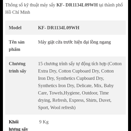
Thông số kỹ thuật máy sấy
KF- DR1134L09WH
tại thành phố
nổi tiếng Kaff, đó là
Máy sấy quần áo Kaff KF-
Hồ Chí Minh
DR113L09WH
đang rất được ưa chuộng trên thị
trường hiện nay.
Model
KF- DR1134L09WH
Tên sản
M
áy giặt cửa trước hiện đại lồng ngang
phẩm
Chương
15 chương trình sấy tự động tích hợp (Cotton
trình sấy
Extra Dry, Cotton Cupboard Dry, Cotton
Iron Dry, Synthetics Cupboard Dry,
Synthetics Iron Dry, Delicate, Mix, Baby
Care, Towels,Hygiene, Outdoor, Time
drying, Refresh, Express, Shirts, Duvet,
Sport, Wool refresh)
Khối
9 Kg
lượng sấy