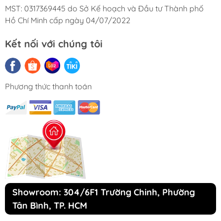
Tumbling)
MST: 0317369445 do Sở Kế hoạch và Đầu tư Thành phố
Hồ Chí Minh cấp ngày 04/07/2022
Điều khiển điện tử (Control system
Electronic)
Kết nối với chúng tôi
Hệ thống phát hiện lỗi khi sử dụng (Failure
Detection System)
Khóa trẻ em an toàn (Child lock)
Phương thức thanh toán
Hiện thị chu trình sấy (Drying cycle
indicator)
Chức năng hẹn giờ lên đến 1-23h (Delay time
adjustment via button)
Điều chỉnh cường độ sấy (Drying level
adjustment via button)
Điều chỉnh chương trình sấy (Drying Target)
Showroom: 304/6F1 Trường Chinh, Phường
Điều chỉnh tốc độ sấy (Spin Speed Selection)
Tân Bình, TP. HCM
Màn hình hiện thị led màu sáng trắng