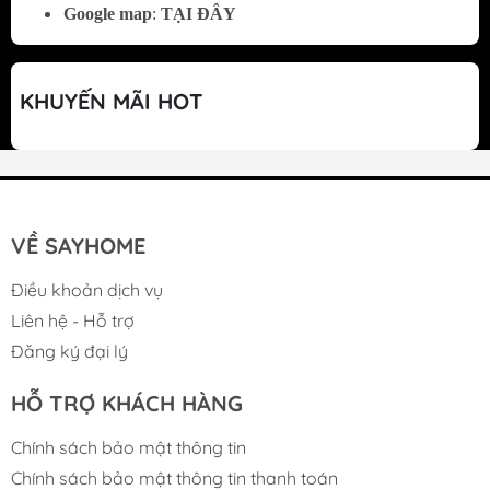
Google map
:
TẠI ĐÂY
toàn Sensor Drying System; Hệ thống phát
hiện lỗi khi sử dụng; Khóa trẻ em an toàn;
Hiện thị chu trình sấy; Chức năng hẹn giờ lên
KHUYẾN MÃI HOT
đến 1-23h; Chuông báo khi quá trình sấy kết
thúc.
VỀ SAYHOME
Điều khoản dịch vụ
Liên hệ - Hỗ trợ
Đăng ký đại lý
HỖ TRỢ KHÁCH HÀNG
Chính sách bảo mật thông tin
Chính sách bảo mật thông tin thanh toán