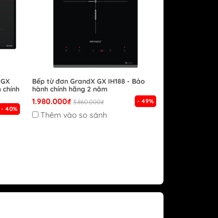
 GX
Bếp từ đơn GrandX GX IH188 - Bảo
 chính
hành chính hãng 2 năm
1.980.000₫
- 49%
3.860.000₫
- 40%
Thêm vào so sánh