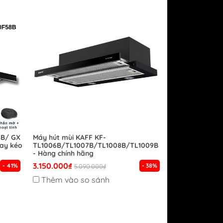
8B/ GX
Máy hút mùi KAFF KF-
ay kéo
TL1006B/TL1007B/TL1008B/TL1009B
- Hàng chính hãng
3.150.000₫
- 41%
- 38%
5.090.000₫
Thêm vào so sánh