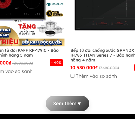
ện từ đôi KAFF KF-179IC - Bảo
Bếp từ đôi chống xước GRANDX
hính hãng 5 năm
IH785 TITAN Series 7 - Bảo hành
hãng 4 năm
.000₫
- 40%
12.800.000₫
10.580.000₫
17.680.000₫
m vào so sánh
Thêm vào so sánh
▼
Xem thêm