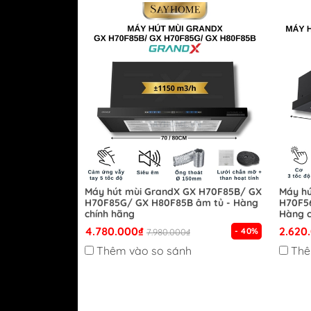
Máy hút mùi GrandX GX H70F85B/ GX
Máy hú
H70F85G/ GX H80F85B âm tủ - Hàng
H70F56
chính hãng
Hàng c
4.780.000₫
2.620
- 40%
7.980.000₫
Thêm vào so sánh
Thê