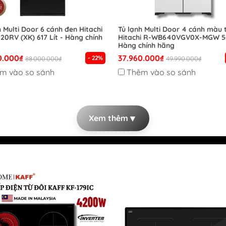
Phát
Tủ đông HOÀ PHÁT
h Multi Door 6 cánh đen Hitachi
Tủ lạnh Multi Door 4 cánh màu 
0RV (XK) 617 Lít - Hàng chính
Hitachi R-WB640VGV0X-MGW 56
Tủ lạnh HOÀ PHÁT
Hàng chính hãng
Máy giặt HOÀ PHÁT
0.000₫
37.960.000₫
- 22%
88.000.000₫
49.990.000₫
Đồ gia dụng HOÀ PHÁT
m vào so sánh
Thêm vào so sánh
▼
Xem thêm