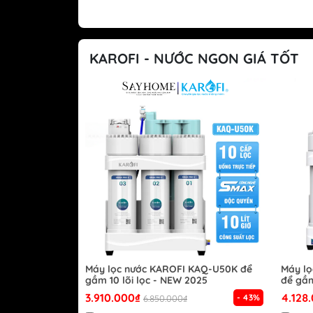
KAROFI - NƯỚC NGON GIÁ TỐT
Máy lọc nước KAROFI KAQ-U50K để
Máy l
gầm 10 lõi lọc - NEW 2025
để gầm
3.910.000₫
4.128
- 43%
6.850.000₫