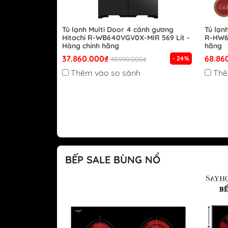
Tủ lạnh Multi Door 4 cánh gương
Tủ lạn
Hitachi R-WB640VGV0X-MIR 569 Lít -
R-HW62
Hàng chính hãng
hãng
37.860.000₫
68.86
- 24%
49.990.000₫
Thêm vào so sánh
Thê
BẾP SALE BÙNG NỔ