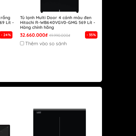
trắng
Tủ lạnh Multi Door 4 cánh màu đen
9 Lít -
Hitachi R-WB640VGV0-GMG 569 Lít -
Hàng chính hãng
32.660.000₫
- 24%
- 35%
49.990.000₫
Thêm vào so sánh