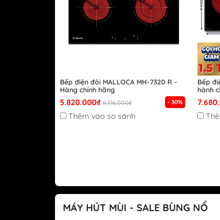
Bếp điện đôi MALLOCA MH-7320 R -
Bếp đi
Hàng chính hãng
hành c
5.820.000₫
7.680
- 30%
8.316.000₫
Thêm vào so sánh
Thê
MÁY HÚT MÙI - SALE BÙNG NỔ