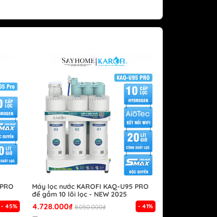
 PRO
Máy lọc nước KAROFI KAQ-U95 PRO
để gầm 10 lõi lọc - NEW 2025
4.728.000₫
- 45%
- 41%
8.050.000₫