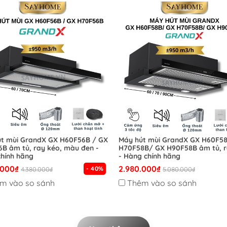
t mùi GrandX GX H60F56B / GX
Máy hút mùi GrandX GX H60F5
B âm tủ, ray kéo, màu đen -
H70F58B/ GX H90F58B âm tủ, r
hính hãng
- Hàng chính hãng
.000₫
2.980.000₫
- 40%
4.380.000₫
5.080.000₫
m vào so sánh
Thêm vào so sánh