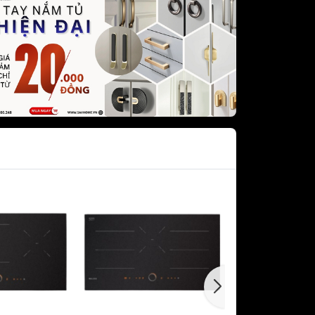
dưới GRANDX
khô GRANDX
n áo GRANDX
URA
Vòi rửa chén bát NOBILI -
NOBINOX
KURA
Chậu rửa chén bát NOBILI -
NOBINOX
át SAKURA
AKURA
 sóng
c SAKURA