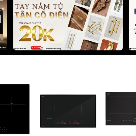
Phụ kiện tủ bếp 
Phụ kiện tủ đồ 
Phụ kiện tủ quầ
Bếp điện từ KOCHER
Bếp điện từ SAK
Bếp từ đơn công nghiệp
Máy hút mùi SA
KOCHER
Bếp ga SAKURA
Máy hút mùi KOCHER
Chậu rửa chén b
Máy rửa chén bát KOCHER
Máy rửa chén S
Lò nướng KOCHER
Lò nướng và lò vi
Gia dụng KOCHER
SAKURA
Tủ rượu KOCHER
Thiết bị lọc nướ
Chậu rửa chén KOCHER
Vòi rửa chén KOCHER