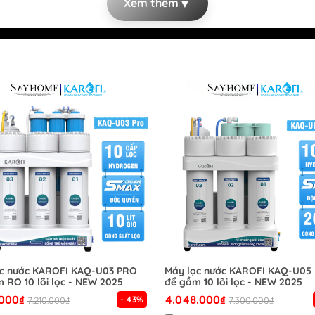
▼
Xem thêm
ọc nước KAROFI KAQ-U03 PRO
Máy lọc nước KAROFI KAQ-U05
 RO 10 lõi lọc - NEW 2025
để gầm 10 lõi lọc - NEW 2025
.000₫
4.048.000₫
- 43%
7.210.000₫
7.300.000₫