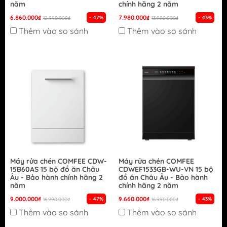
năm
chính hãng 2 năm
6.860.000₫
7.980.000₫
- 47%
- 43%
12.990.000₫
13.990.000₫
Thêm vào so sánh
Thêm vào so sánh
Máy rửa chén COMFEE CDW-
Máy rửa chén COMFEE
15B60AS 15 bộ đồ ăn Châu
CDWEF1533GB-WU-VN 15 bộ
Âu - Bảo hành chính hãng 2
đồ ăn Châu Âu - Bảo hành
năm
chính hãng 2 năm
9.000.000₫
9.660.000₫
- 47%
- 43%
16.990.000₫
16.990.000₫
Thêm vào so sánh
Thêm vào so sánh