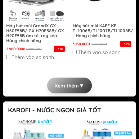
Máy hút mùi GrandX GX
Máy hút mùi KAFF KF-
H60F58B/ GX H70F58B/ GX
TL1006B/TL1007B/TL1008B/TL
H90F58B âm tủ, ray kéo -
- Hàng chính hãng
Hàng chính hãng
3.150.000₫
- 38%
5.090.000₫
2.980.000₫
- 41%
5.080.000₫
Thêm vào so sánh
Thêm vào so sánh
▼
Xem thêm
KAROFI - NƯỚC NGON GIÁ TỐT