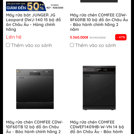
Máy rửa bát JUNGER JG
Máy rửa chén COMFEE CDW-
Leopard DWJ-140 15 bộ đồ
8F60RB 10 bộ đồ ăn Châu Âu
ăn Châu Âu - Hàng chính
- Bảo hành chính hãng 2
hãng
năm
Liên hệ
5.560.000₫
- 47%
10.490.000₫
Thêm vào so sánh
Thêm vào so sánh
Máy rửa chén COMFEE CDW-
Máy rửa chén COMFEE
10F60TB 12 bộ đồ ăn Châu
CDWEF1401HB-W-VN 14 bộ
Âu - Bảo hành chính hãng 2
đồ ăn Châu Âu - Bảo hành