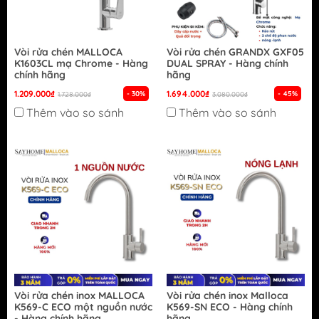
Vòi rửa chén MALLOCA
Vòi rửa chén GRANDX GXF05
K1603CL mạ Chrome - Hàng
DUAL SPRAY - Hàng chính
chính hãng
hãng
1.209.000₫
1.694.000₫
- 30%
- 45%
1.728.000₫
3.080.000₫
Thêm vào so sánh
Thêm vào so sánh
Vòi rửa chén inox MALLOCA
Vòi rửa chén inox Malloca
K569-C ECO một nguồn nước
K569-SN ECO - Hàng chính
- Hàng chính hãng
hãng