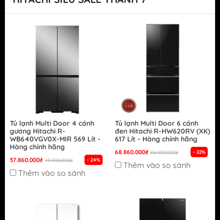
Tủ lạnh Multi Door 4 cánh
Tủ lạnh Multi Door 6 cánh
gương Hitachi R-
đen Hitachi R-HW620RV (XK)
WB640VGV0X-MIR 569 Lít -
617 Lít - Hàng chính hãng
Hàng chính hãng
68.860.000₫
- 22%
88.000.000₫
37.860.000₫
- 24%
49.990.000₫
Thêm vào so sánh
Thêm vào so sánh