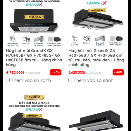
Máy hút mùi GrandX GX
Máy hút mùi GrandX GX
H70F85B/ GX H70F85G/ GX
H60F56B / GX H70F56B âm
H80F85B âm tủ - Hàng chính
tủ, ray kéo, màu đen - Hàng
hãng
chính hãng
4.780.000₫
2.620.000₫
- 40%
- 40%
7.980.000₫
4.380.000₫
Thêm vào so sánh
Thêm vào so sánh