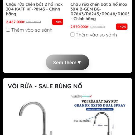
Chậu rửa chén bát 2 hố inox
Chậu rửa chén bát 2 hố inox
304 KAFF KF-P8143 - Chính
304 B-GEM BG-
hãng
R7843/R8245/R9048/R10050
- Chính hãng
2.467.000₫
- 38%
3.980.000₫
2.570.000₫
- 40%
4.290.000₫
Thêm vào so sánh
Thêm vào so sánh
▼
Xem thêm
VÒI RỬA - SALE BÙNG NỔ