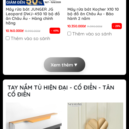
Máy rửa bát JUNGER JG
Máy rửa bát Kocher X10 10
Leopard DWJ-450 10 bộ đồ
bộ đồ ăn Châu Âu - Bảo
ăn Châu Âu - Hàng chính
hành 2 năm
hãng
10.350.000₫
- 29%
14.590.000₫
10.160.000₫
- 49%
19.990.000₫
Thêm vào so sánh
Thêm vào so sánh
▼
Xem thêm
TAY NẮM TỦ HIỆN ĐẠI - CỔ ĐIỂN - TÂN
CỔ ĐIỂN