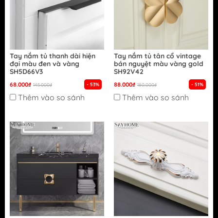
Tay nắm tủ thanh dài hiện
Tay nắm tủ tân cổ vintage
đại màu đen và vàng
bán nguyệt màu vàng gold
SH5D66V3
SH92V42
68.000₫
88.000₫
- 53%
- 51%
145.000₫
180.000₫
Thêm vào so sánh
Thêm vào so sánh