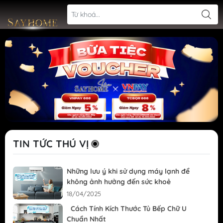
TIN TỨC THÚ VỊ
Những lưu ý khi sử dụng máy lạnh để
không ảnh hưởng đến sức khoẻ
18/04/2025
Cách Tính Kích Thước Tủ Bếp Chữ U
Chuẩn Nhất