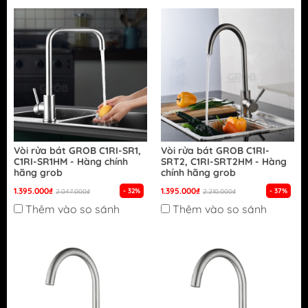
Vòi rửa bát GROB C1RI-SR1,
Vòi rửa bát GROB C1RI-
C1RI-SR1HM - Hàng chính
SRT2, C1RI-SRT2HM - Hàng
hãng grob
chính hãng grob
1.395.000₫
1.395.000₫
- 32%
- 37%
2.047.000₫
2.210.000₫
Thêm vào so sánh
Thêm vào so sánh