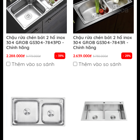
Chậu rửa chén bát 2 hố inox
Chậu rửa chén bát 2 hố inox
304 GROB GS304-7843PD -
304 GROB GS304-7843R -
Chính hãng
Chính hãng
2.288.000₫
2.639.000₫
- 39%
- 29%
3.773.000₫
3.730.000₫
Thêm vào so sánh
Thêm vào so sánh