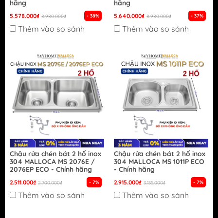
hãng
hãng
5.578.000₫
5.640.000₫
- 38%
- 37%
8.980.000₫
8.980.000₫
Thêm vào so sánh
Thêm vào so sánh
Chậu rửa chén bát 2 hố inox
Chậu rửa chén bát 2 hố inox
304 MALLOCA MS 2076E /
304 MALLOCA MS 1011P ECO
2076EP ECO - Chính hãng
- Chính hãng
2.511.000₫
2.915.000₫
- 7%
- 7%
2.700.000₫
3.135.000₫
Thêm vào so sánh
Thêm vào so sánh