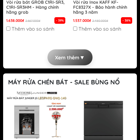
Vòi rửa bát GROB C1RI-SR3,
Vòi rửa Inox KAFF KF-
C1RI-SR3HM - Hàng chính
FC8327X - Bảo hành chính
hãng grob
hãng 3 năm
1.638.000₫
1.537.000₫
- 39%
- 38%
2.667.000₫
2.480.000₫
Thêm vào so sánh
Thêm vào so sánh
▼
Xem thêm
MÁY RỬA CHÉN BÁT - SALE BÙNG NỔ