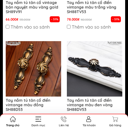
Tay nắm tủ tân cổ vintage
Tay nắm tủ tân cổ điển
bán nguyệt màu vàng gold
vintange màu trắng vàng
SH89V91
SH88TV53
66.000₫
78.000₫
- 51%
- 51%
135.000₫
160.000₫
Thêm vào so sánh
Thêm vào so sánh
Tay nắm tủ tân cổ điển
Tay nắm tủ tân cổ điển
vintange màu đồng
vintange màu đen vàng
SH88D53
SH88DV53
86.000₫
78.000₫
- 46%
- 51%
160.000₫
160.000₫
Thêm vào so sánh
Thêm vào so sánh
Trang chủ
Danh mục
Liên hệ
Tài khoản
Giỏ hàng