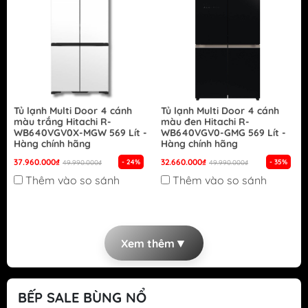
Tủ lạnh Multi Door 4 cánh
Tủ lạnh Multi Door 4 cánh
màu trắng Hitachi R-
màu đen Hitachi R-
WB640VGV0X-MGW 569 Lít -
WB640VGV0-GMG 569 Lít -
Hàng chính hãng
Hàng chính hãng
37.960.000₫
32.660.000₫
- 24%
- 35%
49.990.000₫
49.990.000₫
Thêm vào so sánh
Thêm vào so sánh
▼
Xem thêm
BẾP SALE BÙNG NỔ