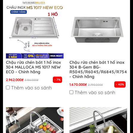
Chậu rửa chén bát 1 hố inox
Chậu rửa chén bát 1 hố inox
304 MALLOCA MS 1017 NEW
304 B-Gem BG-
ECO - Chính hãng
R5045/R6045/R6845/R7545/
- Chính hãng
2.962.000₫
- 7%
3.186.000₫
1.670.000₫
- 40%
2.790.000₫
Thêm vào so sánh
Thêm vào so sánh