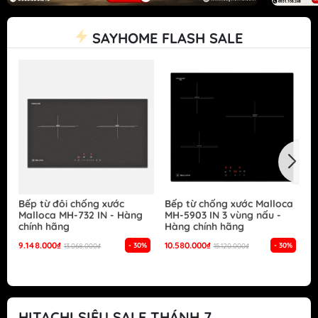
SAYHOME FLASH SALE
Bếp từ đôi chống xước
Bếp từ chống xước Malloca
B
Malloca MH-732 IN - Hàng
MH-5903 IN 3 vùng nấu -
G
chính hãng
Hàng chính hãng
S
h
9.148.000₫
10.580.000₫
- 30%
- 30%
13.068.000₫
15.120.000₫
1
HITACHI SIÊU SALE THÁNH 7