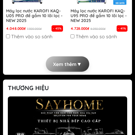
Máy lọc nước KAROFI KAQ-
Máy lọc nước KAROFI KAQ-
U05 PRO để gầm 10 lõi lọc -
U95 PRO để gầm 10 lõi lọc -
NEW 2025
NEW 2025
4.048.000₫
4.728.000₫
- 45%
- 41%
7.300.000₫
8.050.000₫
Thêm vào so sánh
Thêm vào so sánh
▼
Xem thêm
THƯƠNG HIỆU