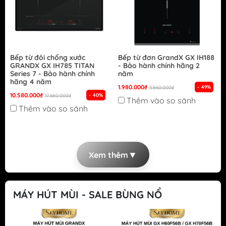
Bếp từ đôi chống xước
Bếp từ đơn GrandX GX IH188
GRANDX GX IH785 TITAN
- Bảo hành chính hãng 2
Series 7 - Bảo hành chính
năm
hãng 4 năm
1.980.000₫
- 49%
3.860.000₫
10.580.000₫
- 40%
17.680.000₫
Thêm vào so sánh
Thêm vào so sánh
▼
Xem thêm
MÁY HÚT MÙI - SALE BÙNG NỔ