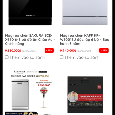
Máy rửa chén SAKURA SCE-
Máy rửa chén KAFF KF-
X650 6-8 bộ đồ ăn Châu Âu -
W8001EU độc lập 6 bộ - Bảo
Chính hãng
hành 5 năm
9.880.000₫
9.940.000₫
- 23%
- 28%
12.900.000₫
13.800.000₫
Thêm vào so sánh
Thêm vào so sánh