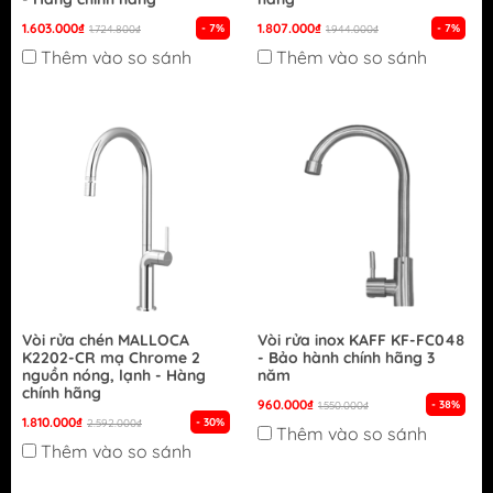
1.603.000₫
1.807.000₫
- 7%
- 7%
1.724.800₫
1.944.000₫
Thêm vào so sánh
Thêm vào so sánh
Vòi rửa chén MALLOCA
Vòi rửa inox KAFF KF-FC048
K2202-CR mạ Chrome 2
- Bảo hành chính hãng 3
nguồn nóng, lạnh - Hàng
năm
chính hãng
960.000₫
- 38%
1.550.000₫
1.810.000₫
- 30%
2.592.000₫
Thêm vào so sánh
Thêm vào so sánh