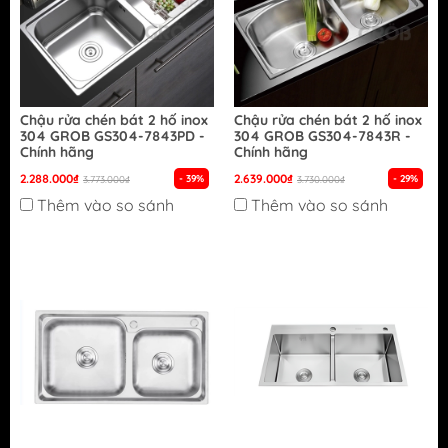
Chậu rửa chén bát 2 hố inox
Chậu rửa chén bát 2 hố inox
304 GROB GS304-7843PD -
304 GROB GS304-7843R -
Chính hãng
Chính hãng
2.288.000₫
2.639.000₫
- 39%
- 29%
3.773.000₫
3.730.000₫
Thêm vào so sánh
Thêm vào so sánh