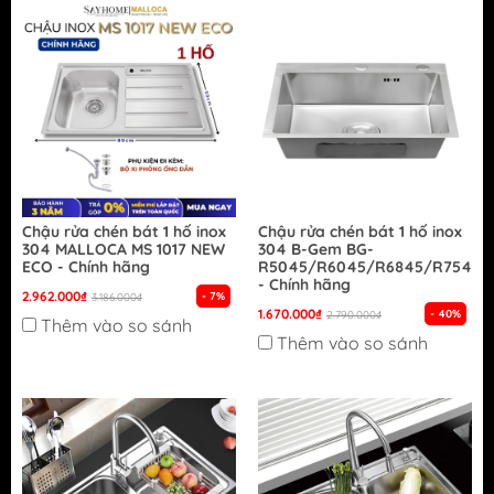
Chậu rửa chén bát 1 hố inox
Chậu rửa chén bát 1 hố inox
304 MALLOCA MS 1017 NEW
304 B-Gem BG-
ECO - Chính hãng
R5045/R6045/R6845/R7545/
- Chính hãng
2.962.000₫
- 7%
3.186.000₫
1.670.000₫
- 40%
2.790.000₫
Thêm vào so sánh
Thêm vào so sánh