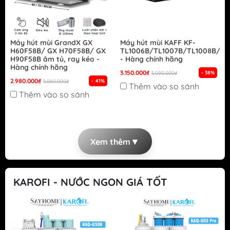
Máy hút mùi GrandX GX
Máy hút mùi KAFF KF-
H60F58B/ GX H70F58B/ GX
TL1006B/TL1007B/TL1008B/TL
H90F58B âm tủ, ray kéo -
- Hàng chính hãng
Hàng chính hãng
3.150.000₫
- 38%
5.090.000₫
2.980.000₫
- 41%
5.080.000₫
Thêm vào so sánh
Thêm vào so sánh
▼
Xem thêm
KAROFI - NƯỚC NGON GIÁ TỐT