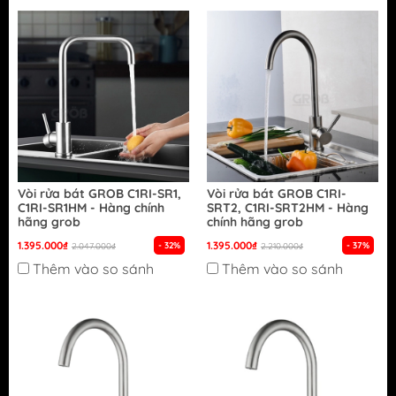
Vòi rửa bát GROB C1RI-SR1,
Vòi rửa bát GROB C1RI-
C1RI-SR1HM - Hàng chính
SRT2, C1RI-SRT2HM - Hàng
hãng grob
chính hãng grob
1.395.000₫
1.395.000₫
- 32%
- 37%
2.047.000₫
2.210.000₫
Thêm vào so sánh
Thêm vào so sánh