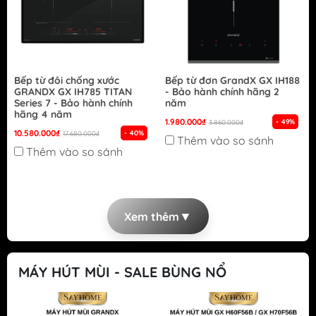
Bếp từ đôi chống xước
Bếp từ đơn GrandX GX IH188
GRANDX GX IH785 TITAN
- Bảo hành chính hãng 2
Series 7 - Bảo hành chính
năm
hãng 4 năm
1.980.000₫
- 49%
3.860.000₫
10.580.000₫
- 40%
17.680.000₫
Thêm vào so sánh
Thêm vào so sánh
▼
Xem thêm
MÁY HÚT MÙI - SALE BÙNG NỔ