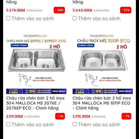
hãng
hãng
5.578.000₫
5.640.000₫
- 38%
- 37%
8.980.000₫
8.980.000₫
Thêm vào so sánh
Thêm vào so sánh
Chậu rửa chén bát 2 hố inox
Chậu rửa chén bát 2 hố inox
304 MALLOCA MS 2076E /
304 MALLOCA MS 1011P ECO
2076EP ECO - Chính hãng
- Chính hãng
2.511.000₫
2.915.000₫
- 7%
- 7%
2.700.000₫
3.135.000₫
Thêm vào so sánh
Thêm vào so sánh