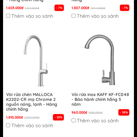
1.603.000₫
1.807.000₫
- 7%
- 7%
1.724.800₫
1.944.000₫
Thêm vào so sánh
Thêm vào so sánh
Vòi rửa chén MALLOCA
Vòi rửa inox KAFF KF-FC048
K2202-CR mạ Chrome 2
- Bảo hành chính hãng 3
nguồn nóng, lạnh - Hàng
năm
chính hãng
960.000₫
- 38%
1.550.000₫
1.810.000₫
- 30%
2.592.000₫
Thêm vào so sánh
Thêm vào so sánh