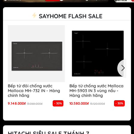
SAYHOME FLASH SALE
Bếp từ đôi chống xước
Bếp từ chống xước Malloca
B
Malloca MH-732 IN - Hàng
MH-5903 IN 3 vùng nấu -
G
chính hãng
Hàng chính hãng
S
h
9.148.000₫
10.580.000₫
- 30%
- 30%
13.068.000₫
15.120.000₫
1
HITACHI SIÊU SALE THÁNH 7