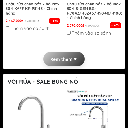
Chậu rửa chén bát 2 hố inox
Chậu rửa chén bát 2 hố inox
304 KAFF KF-P8143 - Chính
304 B-GEM BG-
hãng
R7843/R8245/R9048/R10050
- Chính hãng
2.467.000₫
- 38%
3.980.000₫
2.570.000₫
- 40%
4.290.000₫
Thêm vào so sánh
Thêm vào so sánh
▼
Xem thêm
VÒI RỬA - SALE BÙNG NỔ