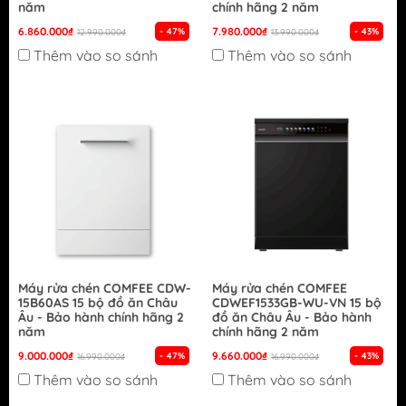
năm
chính hãng 2 năm
6.860.000₫
7.980.000₫
- 47%
- 43%
12.990.000₫
13.990.000₫
Thêm vào so sánh
Thêm vào so sánh
Máy rửa chén COMFEE CDW-
Máy rửa chén COMFEE
15B60AS 15 bộ đồ ăn Châu
CDWEF1533GB-WU-VN 15 bộ
Âu - Bảo hành chính hãng 2
đồ ăn Châu Âu - Bảo hành
năm
chính hãng 2 năm
9.000.000₫
9.660.000₫
- 47%
- 43%
16.990.000₫
16.990.000₫
Thêm vào so sánh
Thêm vào so sánh