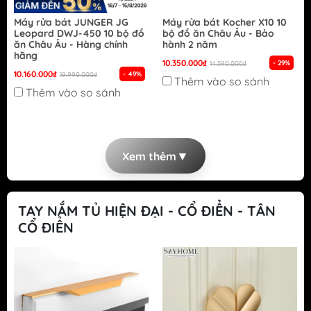
Máy rửa bát JUNGER JG
Máy rửa bát Kocher X10 10
Leopard DWJ-450 10 bộ đồ
bộ đồ ăn Châu Âu - Bảo
ăn Châu Âu - Hàng chính
hành 2 năm
hãng
10.350.000₫
- 29%
14.590.000₫
10.160.000₫
- 49%
19.990.000₫
Thêm vào so sánh
Thêm vào so sánh
▼
Xem thêm
TAY NẮM TỦ HIỆN ĐẠI - CỔ ĐIỂN - TÂN
CỔ ĐIỂN