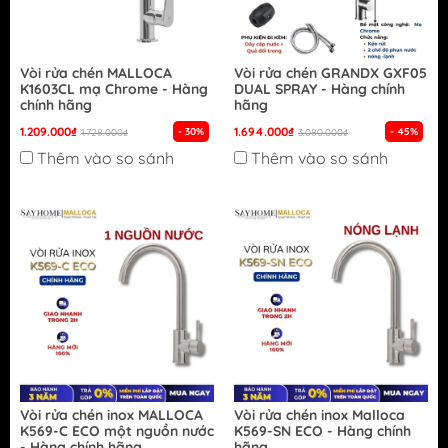
Vòi rửa chén MALLOCA
Vòi rửa chén GRANDX GXF05
K1603CL mạ Chrome - Hàng
DUAL SPRAY - Hàng chính
chính hãng
hãng
1.209.000₫
1.694.000₫
- 30%
- 45%
1.728.000₫
3.080.000₫
Thêm vào so sánh
Thêm vào so sánh
Vòi rửa chén inox MALLOCA
Vòi rửa chén inox Malloca
K569-C ECO một nguồn nước
K569-SN ECO - Hàng chính
- Hàng chính hãng
hãng