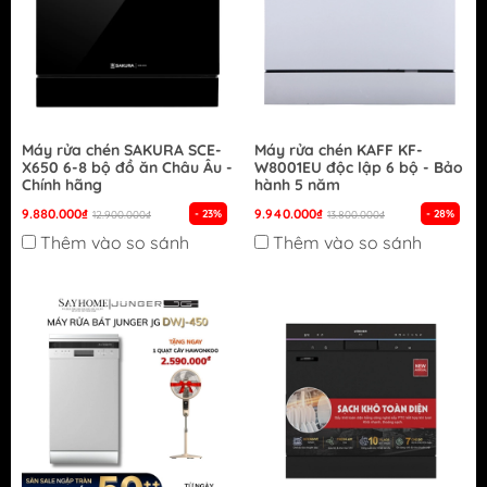
Máy rửa chén SAKURA SCE-
Máy rửa chén KAFF KF-
X650 6-8 bộ đồ ăn Châu Âu -
W8001EU độc lập 6 bộ - Bảo
Chính hãng
hành 5 năm
9.880.000₫
9.940.000₫
- 23%
- 28%
12.900.000₫
13.800.000₫
Thêm vào so sánh
Thêm vào so sánh