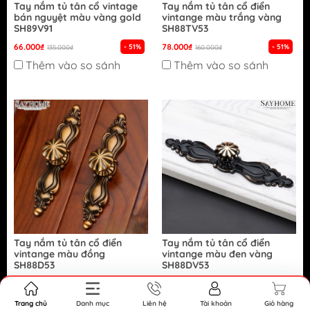
Tay nắm tủ tân cổ vintage
Tay nắm tủ tân cổ điển
bán nguyệt màu vàng gold
vintange màu trắng vàng
SH89V91
SH88TV53
66.000₫
78.000₫
- 51%
- 51%
135.000₫
160.000₫
Thêm vào so sánh
Thêm vào so sánh
Tay nắm tủ tân cổ điển
Tay nắm tủ tân cổ điển
vintange màu đồng
vintange màu đen vàng
SH88D53
SH88DV53
86.000₫
78.000₫
- 46%
- 51%
160.000₫
160.000₫
Thêm vào so sánh
Thêm vào so sánh
Trang chủ
Danh mục
Liên hệ
Tài khoản
Giỏ hàng