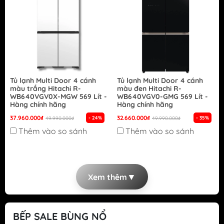
Tủ lạnh Multi Door 4 cánh
Tủ lạnh Multi Door 4 cánh
màu trắng Hitachi R-
màu đen Hitachi R-
WB640VGV0X-MGW 569 Lít -
WB640VGV0-GMG 569 Lít -
Hàng chính hãng
Hàng chính hãng
37.960.000₫
32.660.000₫
- 24%
- 35%
49.990.000₫
49.990.000₫
Thêm vào so sánh
Thêm vào so sánh
▼
Xem thêm
BẾP SALE BÙNG NỔ