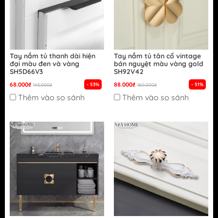
Tay nắm tủ thanh dài hiện
Tay nắm tủ tân cổ vintage
đại màu đen và vàng
bán nguyệt màu vàng gold
SH5D66V3
SH92V42
68.000₫
88.000₫
- 53%
- 51%
145.000₫
180.000₫
Thêm vào so sánh
Thêm vào so sánh