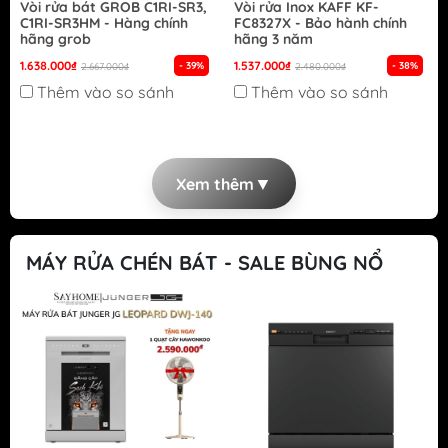
Vòi rửa bát GROB C1RI-SR3,
Vòi rửa Inox KAFF KF-
C1RI-SR3HM - Hàng chính
FC8327X - Bảo hành chính
hãng grob
hãng 3 năm
1.638.000₫
1.537.000₫
- 39%
- 38%
2.667.000₫
2.480.000₫
Thêm vào so sánh
Thêm vào so sánh
▼
Xem thêm
MÁY RỬA CHÉN BÁT - SALE BÙNG NỔ