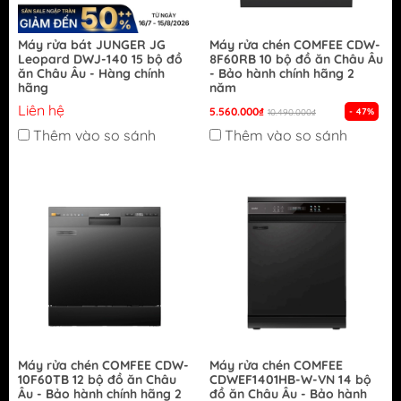
Máy rửa bát JUNGER JG
Máy rửa chén COMFEE CDW-
Leopard DWJ-140 15 bộ đồ
8F60RB 10 bộ đồ ăn Châu Âu
ăn Châu Âu - Hàng chính
- Bảo hành chính hãng 2
hãng
năm
Liên hệ
5.560.000₫
- 47%
10.490.000₫
Thêm vào so sánh
Thêm vào so sánh
Máy rửa chén COMFEE CDW-
Máy rửa chén COMFEE
10F60TB 12 bộ đồ ăn Châu
CDWEF1401HB-W-VN 14 bộ
Âu - Bảo hành chính hãng 2
đồ ăn Châu Âu - Bảo hành