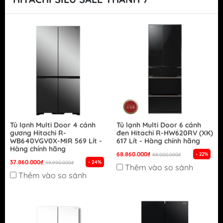
Tủ lạnh Multi Door 4 cánh
Tủ lạnh Multi Door 6 cánh
gương Hitachi R-
đen Hitachi R-HW620RV (XK)
WB640VGV0X-MIR 569 Lít -
617 Lít - Hàng chính hãng
Hàng chính hãng
68.860.000₫
- 22%
88.000.000₫
37.860.000₫
- 24%
49.990.000₫
Thêm vào so sánh
Thêm vào so sánh