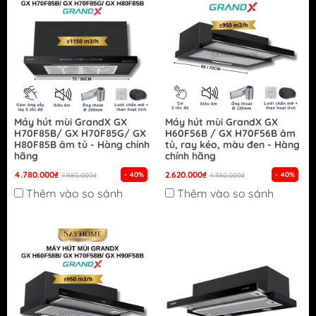
Máy hút mùi GrandX GX
Máy hút mùi GrandX GX
H70F85B/ GX H70F85G/ GX
H60F56B / GX H70F56B âm
H80F85B âm tủ - Hàng chính
tủ, ray kéo, màu đen - Hàng
hãng
chính hãng
4.780.000₫
2.620.000₫
- 40%
- 40%
7.980.000₫
4.380.000₫
Thêm vào so sánh
Thêm vào so sánh