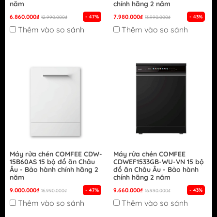
năm
chính hãng 2 năm
6.860.000₫
7.980.000₫
- 47%
- 43%
12.990.000₫
13.990.000₫
Thêm vào so sánh
Thêm vào so sánh
Máy rửa chén COMFEE CDW-
Máy rửa chén COMFEE
15B60AS 15 bộ đồ ăn Châu
CDWEF1533GB-WU-VN 15 bộ
Âu - Bảo hành chính hãng 2
đồ ăn Châu Âu - Bảo hành
năm
chính hãng 2 năm
9.000.000₫
9.660.000₫
- 47%
- 43%
16.990.000₫
16.990.000₫
Thêm vào so sánh
Thêm vào so sánh