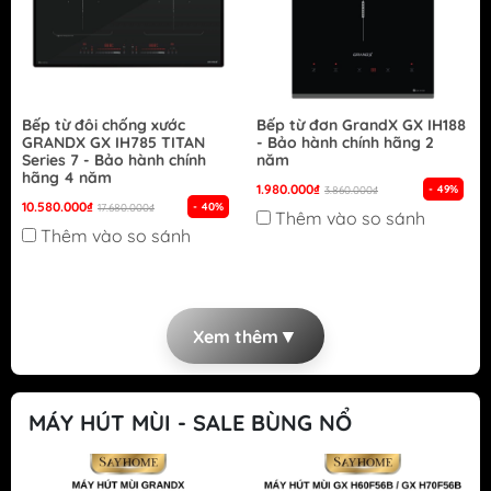
Bếp từ đôi chống xước
Bếp từ đơn GrandX GX IH188
GRANDX GX IH785 TITAN
- Bảo hành chính hãng 2
Series 7 - Bảo hành chính
năm
hãng 4 năm
1.980.000₫
- 49%
3.860.000₫
10.580.000₫
- 40%
17.680.000₫
Thêm vào so sánh
Thêm vào so sánh
▼
Xem thêm
MÁY HÚT MÙI - SALE BÙNG NỔ