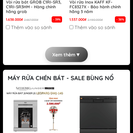
Vòi rửa bát GROB C1RI-SR3,
Vòi rửa Inox KAFF KF-
C1RI-SR3HM - Hàng chính
FC8327X - Bảo hành chính
hãng grob
hãng 3 năm
1.638.000₫
1.537.000₫
- 39%
- 38%
2.667.000₫
2.480.000₫
Thêm vào so sánh
Thêm vào so sánh
▼
Xem thêm
MÁY RỬA CHÉN BÁT - SALE BÙNG NỔ