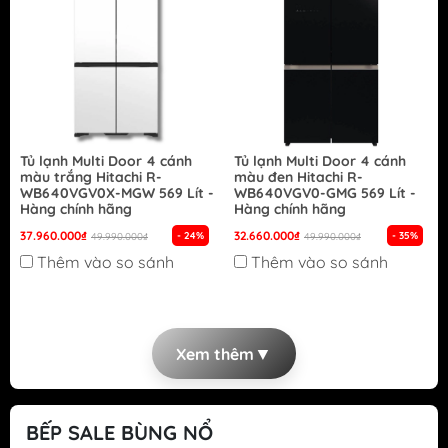
Tủ lạnh Multi Door 4 cánh
Tủ lạnh Multi Door 4 cánh
màu trắng Hitachi R-
màu đen Hitachi R-
WB640VGV0X-MGW 569 Lít -
WB640VGV0-GMG 569 Lít -
Hàng chính hãng
Hàng chính hãng
37.960.000₫
32.660.000₫
- 24%
- 35%
49.990.000₫
49.990.000₫
Thêm vào so sánh
Thêm vào so sánh
▼
Xem thêm
BẾP SALE BÙNG NỔ