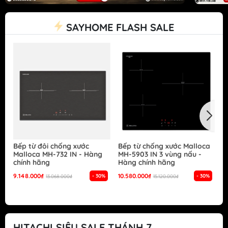
SAYHOME FLASH SALE
Bếp từ đôi chống xước
Bếp từ chống xước Malloca
B
Malloca MH-732 IN - Hàng
MH-5903 IN 3 vùng nấu -
G
chính hãng
Hàng chính hãng
S
h
9.148.000₫
10.580.000₫
- 30%
- 30%
13.068.000₫
15.120.000₫
1
HITACHI SIÊU SALE THÁNH 7