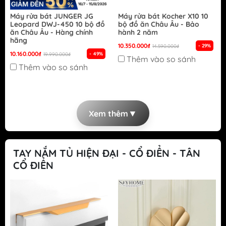
Máy rửa bát JUNGER JG
Máy rửa bát Kocher X10 10
Leopard DWJ-450 10 bộ đồ
bộ đồ ăn Châu Âu - Bảo
ăn Châu Âu - Hàng chính
hành 2 năm
hãng
10.350.000₫
- 29%
14.590.000₫
10.160.000₫
- 49%
19.990.000₫
Thêm vào so sánh
Thêm vào so sánh
▼
Xem thêm
TAY NẮM TỦ HIỆN ĐẠI - CỔ ĐIỂN - TÂN
CỔ ĐIỂN