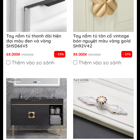
Tay nắm tủ thanh dài hiện
Tay nắm tủ tân cổ vintage
đại màu đen và vàng
bán nguyệt màu vàng gold
SH5D66V3
SH92V42
68.000₫
88.000₫
- 53%
- 51%
145.000₫
180.000₫
Thêm vào so sánh
Thêm vào so sánh