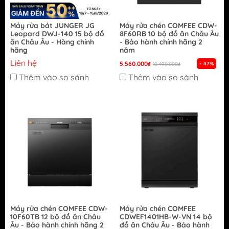
Máy rửa bát JUNGER JG
Máy rửa chén COMFEE CDW-
Leopard DWJ-140 15 bộ đồ
8F60RB 10 bộ đồ ăn Châu Âu
ăn Châu Âu - Hàng chính
- Bảo hành chính hãng 2
hãng
năm
Liên hệ
5.560.000₫
- 47%
10.490.000₫
Thêm vào so sánh
Thêm vào so sánh
Máy rửa chén COMFEE CDW-
Máy rửa chén COMFEE
10F60TB 12 bộ đồ ăn Châu
CDWEF1401HB-W-VN 14 bộ
Âu - Bảo hành chính hãng 2
đồ ăn Châu Âu - Bảo hành