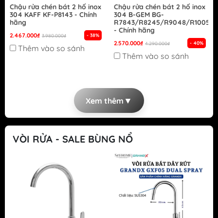
Chậu rửa chén bát 2 hố inox
Chậu rửa chén bát 2 hố inox
304 KAFF KF-P8143 - Chính
304 B-GEM BG-
hãng
R7843/R8245/R9048/R10050
- Chính hãng
2.467.000₫
- 38%
3.980.000₫
2.570.000₫
- 40%
4.290.000₫
Thêm vào so sánh
Thêm vào so sánh
▼
Xem thêm
VÒI RỬA - SALE BÙNG NỔ