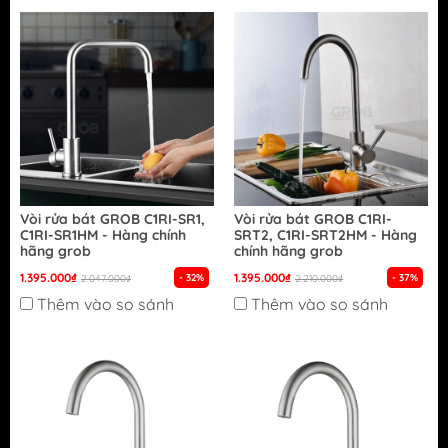
Vòi rửa bát GROB C1RI-SR1,
Vòi rửa bát GROB C1RI-
C1RI-SR1HM - Hàng chính
SRT2, C1RI-SRT2HM - Hàng
hãng grob
chính hãng grob
1.395.000₫
1.395.000₫
- 32%
- 37%
2.047.000₫
2.210.000₫
Thêm vào so sánh
Thêm vào so sánh