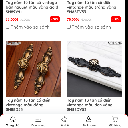
Tay nắm tủ tân cổ vintage
Tay nắm tủ tân cổ điển
bán nguyệt màu vàng gold
vintange màu trắng vàng
SH89V91
SH88TV53
66.000₫
78.000₫
- 51%
- 51%
135.000₫
160.000₫
Thêm vào so sánh
Thêm vào so sánh
Tay nắm tủ tân cổ điển
Tay nắm tủ tân cổ điển
vintange màu đồng
vintange màu đen vàng
SH88D53
SH88DV53
86.000₫
78.000₫
- 46%
- 51%
160.000₫
160.000₫
Thêm vào so sánh
Thêm vào so sánh
Trang chủ
Danh mục
Liên hệ
Tài khoản
Giỏ hàng