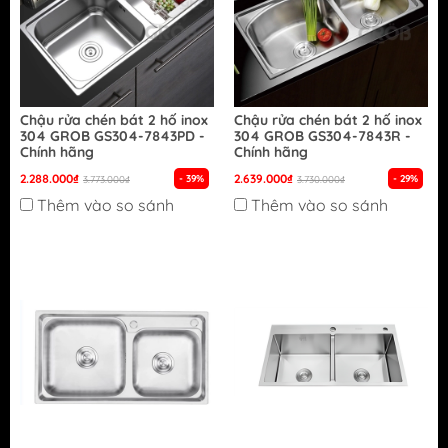
Chậu rửa chén bát 2 hố inox
Chậu rửa chén bát 2 hố inox
304 GROB GS304-7843PD -
304 GROB GS304-7843R -
Chính hãng
Chính hãng
2.288.000₫
2.639.000₫
- 39%
- 29%
3.773.000₫
3.730.000₫
Thêm vào so sánh
Thêm vào so sánh