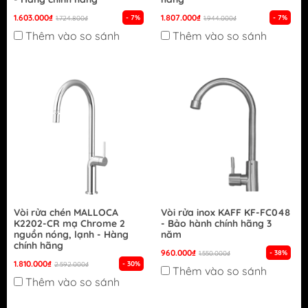
1.603.000₫
1.807.000₫
- 7%
- 7%
1.724.800₫
1.944.000₫
Thêm vào so sánh
Thêm vào so sánh
Vòi rửa chén MALLOCA
Vòi rửa inox KAFF KF-FC048
K2202-CR mạ Chrome 2
- Bảo hành chính hãng 3
nguồn nóng, lạnh - Hàng
năm
chính hãng
960.000₫
- 38%
1.550.000₫
1.810.000₫
- 30%
2.592.000₫
Thêm vào so sánh
Thêm vào so sánh