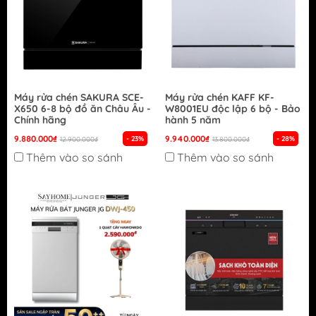
Máy rửa chén SAKURA SCE-
Máy rửa chén KAFF KF-
X650 6-8 bộ đồ ăn Châu Âu -
W8001EU độc lập 6 bộ - Bảo
Chính hãng
hành 5 năm
9.880.000₫
9.940.000₫
- 23%
- 28%
12.900.000₫
13.800.000₫
Thêm vào so sánh
Thêm vào so sánh