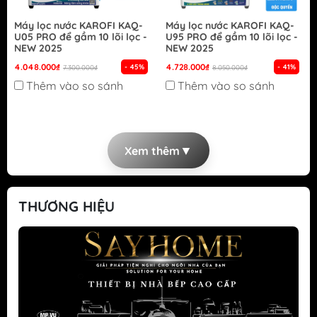
Máy lọc nước KAROFI KAQ-
Máy lọc nước KAROFI KAQ-
U05 PRO để gầm 10 lõi lọc -
U95 PRO để gầm 10 lõi lọc -
NEW 2025
NEW 2025
4.048.000₫
4.728.000₫
- 45%
- 41%
7.300.000₫
8.050.000₫
Thêm vào so sánh
Thêm vào so sánh
▼
Xem thêm
THƯƠNG HIỆU