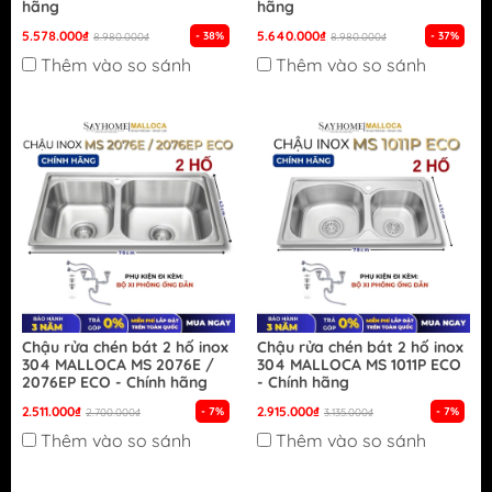
hãng
hãng
5.578.000₫
5.640.000₫
- 38%
- 37%
8.980.000₫
8.980.000₫
Thêm vào so sánh
Thêm vào so sánh
Chậu rửa chén bát 2 hố inox
Chậu rửa chén bát 2 hố inox
304 MALLOCA MS 2076E /
304 MALLOCA MS 1011P ECO
2076EP ECO - Chính hãng
- Chính hãng
2.511.000₫
2.915.000₫
- 7%
- 7%
2.700.000₫
3.135.000₫
Thêm vào so sánh
Thêm vào so sánh