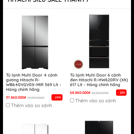
Tủ lạnh Multi Door 4 cánh
Tủ lạnh Multi Door 6 cánh
gương Hitachi R-
đen Hitachi R-HW620RV (XK)
WB640VGV0X-MIR 569 Lít -
617 Lít - Hàng chính hãng
Hàng chính hãng
68.860.000₫
- 22%
88.000.000₫
37.860.000₫
- 24%
49.990.000₫
Thêm vào so sánh
Thêm vào so sánh