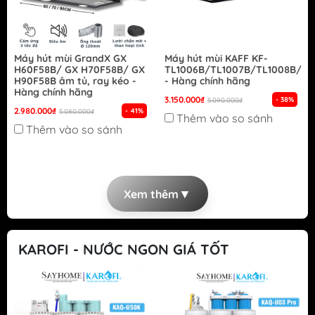
Máy hút mùi GrandX GX
Máy hút mùi KAFF KF-
H60F58B/ GX H70F58B/ GX
TL1006B/TL1007B/TL1008B/TL
H90F58B âm tủ, ray kéo -
- Hàng chính hãng
Hàng chính hãng
3.150.000₫
- 38%
5.090.000₫
2.980.000₫
- 41%
5.080.000₫
Thêm vào so sánh
Thêm vào so sánh
▼
Xem thêm
KAROFI - NƯỚC NGON GIÁ TỐT