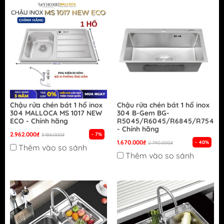
Chậu rửa chén bát 1 hố inox
Chậu rửa chén bát 1 hố inox
304 MALLOCA MS 1017 NEW
304 B-Gem BG-
ECO - Chính hãng
R5045/R6045/R6845/R7545/
- Chính hãng
2.962.000₫
- 7%
3.186.000₫
1.670.000₫
- 40%
2.790.000₫
Thêm vào so sánh
Thêm vào so sánh