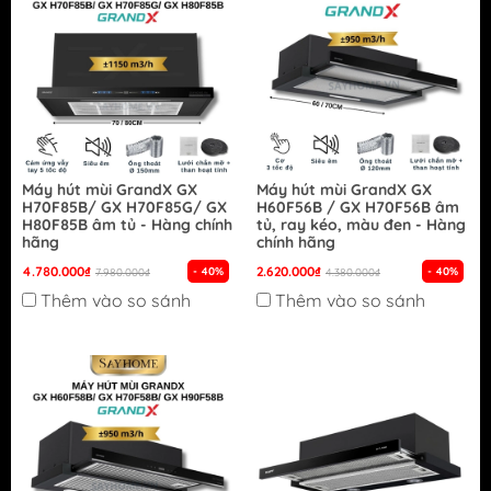
Máy hút mùi GrandX GX
Máy hút mùi GrandX GX
H70F85B/ GX H70F85G/ GX
H60F56B / GX H70F56B âm
H80F85B âm tủ - Hàng chính
tủ, ray kéo, màu đen - Hàng
hãng
chính hãng
4.780.000₫
2.620.000₫
- 40%
- 40%
7.980.000₫
4.380.000₫
Thêm vào so sánh
Thêm vào so sánh