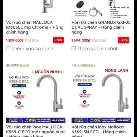
Vòi rửa chén MALLOCA
Vòi rửa chén GRANDX GXF05
K1603CL mạ Chrome - Hàng
DUAL SPRAY - Hàng chính
chính hãng
hãng
1.209.000₫
1.694.000₫
- 30%
- 45%
1.728.000₫
3.080.000₫
Thêm vào so sánh
Thêm vào so sánh
Vòi rửa chén inox MALLOCA
Vòi rửa chén inox Malloca
K569-C ECO một nguồn nước
K569-SN ECO - Hàng chính
- Hàng chính hãng
hãng