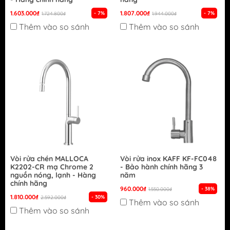
1.603.000₫
1.807.000₫
- 7%
- 7%
1.724.800₫
1.944.000₫
Thêm vào so sánh
Thêm vào so sánh
Vòi rửa chén MALLOCA
Vòi rửa inox KAFF KF-FC048
K2202-CR mạ Chrome 2
- Bảo hành chính hãng 3
nguồn nóng, lạnh - Hàng
năm
chính hãng
960.000₫
- 38%
1.550.000₫
1.810.000₫
- 30%
2.592.000₫
Thêm vào so sánh
Thêm vào so sánh