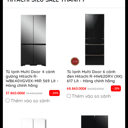
Tủ lạnh Multi Door 4 cánh
Tủ lạnh Multi Door 6 cánh
gương Hitachi R-
đen Hitachi R-HW620RV (XK)
WB640VGV0X-MIR 569 Lít -
617 Lít - Hàng chính hãng
Hàng chính hãng
68.860.000₫
- 22%
88.000.000₫
37.860.000₫
- 24%
49.990.000₫
Thêm vào so sánh
Thêm vào so sánh