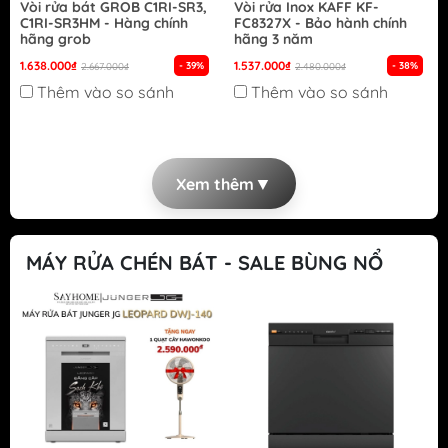
Vòi rửa bát GROB C1RI-SR3,
Vòi rửa Inox KAFF KF-
C1RI-SR3HM - Hàng chính
FC8327X - Bảo hành chính
hãng grob
hãng 3 năm
1.638.000₫
1.537.000₫
- 39%
- 38%
2.667.000₫
2.480.000₫
Thêm vào so sánh
Thêm vào so sánh
▼
Xem thêm
MÁY RỬA CHÉN BÁT - SALE BÙNG NỔ