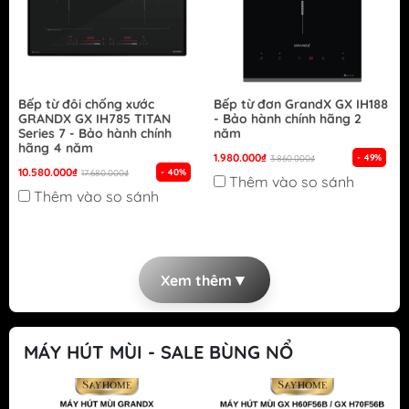
Bếp từ đôi chống xước
Bếp từ đơn GrandX GX IH188
GRANDX GX IH785 TITAN
- Bảo hành chính hãng 2
Series 7 - Bảo hành chính
năm
hãng 4 năm
1.980.000₫
- 49%
3.860.000₫
10.580.000₫
- 40%
17.680.000₫
Thêm vào so sánh
Thêm vào so sánh
▼
Xem thêm
MÁY HÚT MÙI - SALE BÙNG NỔ