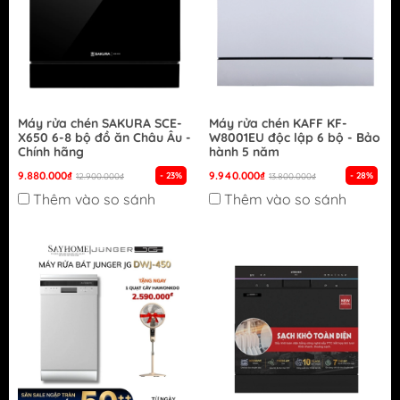
Máy rửa chén SAKURA SCE-
Máy rửa chén KAFF KF-
X650 6-8 bộ đồ ăn Châu Âu -
W8001EU độc lập 6 bộ - Bảo
Chính hãng
hành 5 năm
9.880.000₫
9.940.000₫
- 23%
- 28%
12.900.000₫
13.800.000₫
Thêm vào so sánh
Thêm vào so sánh