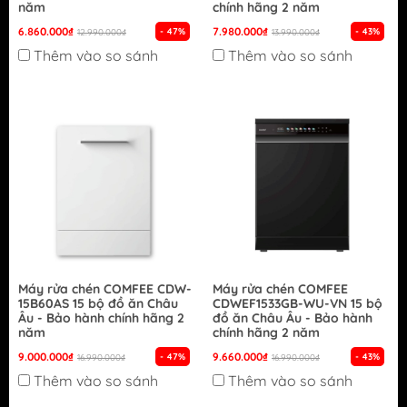
năm
chính hãng 2 năm
6.860.000₫
7.980.000₫
- 47%
- 43%
12.990.000₫
13.990.000₫
Thêm vào so sánh
Thêm vào so sánh
Máy rửa chén COMFEE CDW-
Máy rửa chén COMFEE
15B60AS 15 bộ đồ ăn Châu
CDWEF1533GB-WU-VN 15 bộ
Âu - Bảo hành chính hãng 2
đồ ăn Châu Âu - Bảo hành
năm
chính hãng 2 năm
9.000.000₫
9.660.000₫
- 47%
- 43%
16.990.000₫
16.990.000₫
Thêm vào so sánh
Thêm vào so sánh