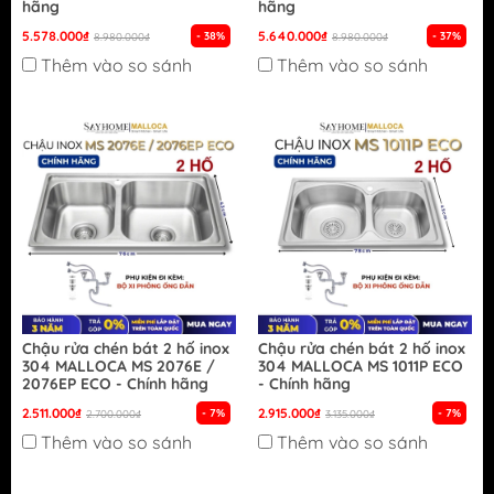
hãng
hãng
5.578.000₫
5.640.000₫
- 38%
- 37%
8.980.000₫
8.980.000₫
Thêm vào so sánh
Thêm vào so sánh
Chậu rửa chén bát 2 hố inox
Chậu rửa chén bát 2 hố inox
304 MALLOCA MS 2076E /
304 MALLOCA MS 1011P ECO
2076EP ECO - Chính hãng
- Chính hãng
2.511.000₫
2.915.000₫
- 7%
- 7%
2.700.000₫
3.135.000₫
Thêm vào so sánh
Thêm vào so sánh