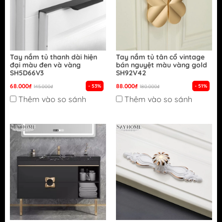
Tay nắm tủ thanh dài hiện
Tay nắm tủ tân cổ vintage
đại màu đen và vàng
bán nguyệt màu vàng gold
SH5D66V3
SH92V42
68.000₫
88.000₫
- 53%
- 51%
145.000₫
180.000₫
Thêm vào so sánh
Thêm vào so sánh