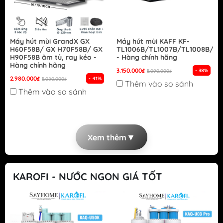
Máy hút mùi GrandX GX
Máy hút mùi KAFF KF-
H60F58B/ GX H70F58B/ GX
TL1006B/TL1007B/TL1008B/TL
H90F58B âm tủ, ray kéo -
- Hàng chính hãng
Hàng chính hãng
3.150.000₫
- 38%
5.090.000₫
2.980.000₫
- 41%
5.080.000₫
Thêm vào so sánh
Thêm vào so sánh
▼
Xem thêm
KAROFI - NƯỚC NGON GIÁ TỐT