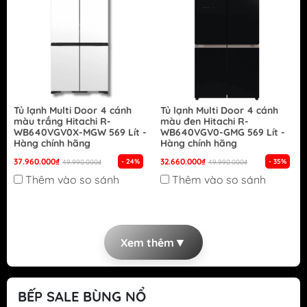
Tủ lạnh Multi Door 4 cánh
Tủ lạnh Multi Door 4 cánh
màu trắng Hitachi R-
màu đen Hitachi R-
WB640VGV0X-MGW 569 Lít -
WB640VGV0-GMG 569 Lít -
Hàng chính hãng
Hàng chính hãng
37.960.000₫
32.660.000₫
- 24%
- 35%
49.990.000₫
49.990.000₫
Thêm vào so sánh
Thêm vào so sánh
▼
Xem thêm
BẾP SALE BÙNG NỔ