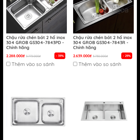
Chậu rửa chén bát 2 hố inox
Chậu rửa chén bát 2 hố inox
304 GROB GS304-7843PD -
304 GROB GS304-7843R -
Chính hãng
Chính hãng
2.288.000₫
2.639.000₫
- 39%
- 29%
3.773.000₫
3.730.000₫
Thêm vào so sánh
Thêm vào so sánh