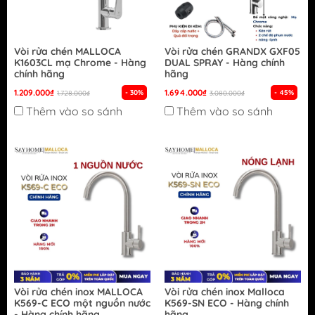
Vòi rửa chén MALLOCA
Vòi rửa chén GRANDX GXF05
K1603CL mạ Chrome - Hàng
DUAL SPRAY - Hàng chính
chính hãng
hãng
1.209.000₫
1.694.000₫
- 30%
- 45%
1.728.000₫
3.080.000₫
Thêm vào so sánh
Thêm vào so sánh
Vòi rửa chén inox MALLOCA
Vòi rửa chén inox Malloca
K569-C ECO một nguồn nước
K569-SN ECO - Hàng chính
- Hàng chính hãng
hãng