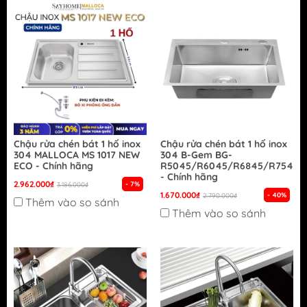
Chậu rửa chén bát 1 hố inox
Chậu rửa chén bát 1 hố inox
304 MALLOCA MS 1017 NEW
304 B-Gem BG-
ECO - Chính hãng
R5045/R6045/R6845/R7545/
- Chính hãng
2.962.000₫
- 7%
3.186.000₫
1.670.000₫
- 40%
2.790.000₫
Thêm vào so sánh
Thêm vào so sánh