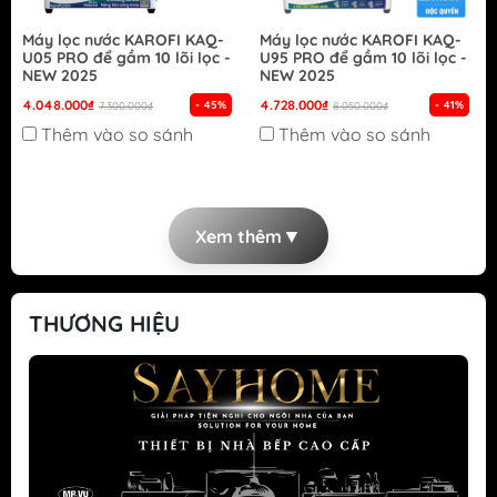
Máy lọc nước KAROFI KAQ-
Máy lọc nước KAROFI KAQ-
U05 PRO để gầm 10 lõi lọc -
U95 PRO để gầm 10 lõi lọc -
NEW 2025
NEW 2025
4.048.000₫
4.728.000₫
- 45%
- 41%
7.300.000₫
8.050.000₫
Thêm vào so sánh
Thêm vào so sánh
▼
Xem thêm
THƯƠNG HIỆU