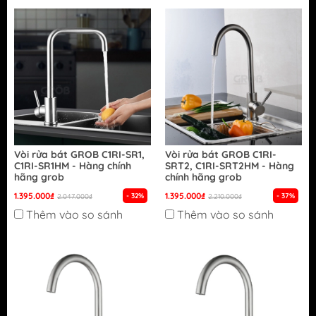
Vòi rửa bát GROB C1RI-SR1,
Vòi rửa bát GROB C1RI-
C1RI-SR1HM - Hàng chính
SRT2, C1RI-SRT2HM - Hàng
hãng grob
chính hãng grob
1.395.000₫
1.395.000₫
- 32%
- 37%
2.047.000₫
2.210.000₫
Thêm vào so sánh
Thêm vào so sánh