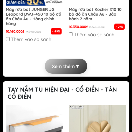
Máy rửa bát JUNGER JG
Máy rửa bát Kocher X10 10
Leopard DWJ-450 10 bộ đồ
bộ đồ ăn Châu Âu - Bảo
ăn Châu Âu - Hàng chính
hành 2 năm
hãng
10.350.000₫
- 29%
14.590.000₫
10.160.000₫
- 49%
19.990.000₫
Thêm vào so sánh
Thêm vào so sánh
▼
Xem thêm
TAY NẮM TỦ HIỆN ĐẠI - CỔ ĐIỂN - TÂN
CỔ ĐIỂN