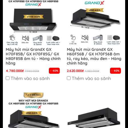
Máy hút mùi GrandX GX
Máy hút mùi GrandX GX
H70F85B/ GX H70F85G/ GX
H60F56B / GX H70F56B âm
H80F85B âm tủ - Hàng chính
tủ, ray kéo, màu đen - Hàng
hãng
chính hãng
4.780.000₫
2.620.000₫
- 40%
- 40%
7.980.000₫
4.380.000₫
Thêm vào so sánh
Thêm vào so sánh