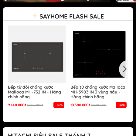
SAYHOME FLASH SALE
Bếp từ đôi chống xước
Bếp từ chống xước Malloca
B
Malloca MH-732 IN - Hàng
MH-5903 IN 3 vùng nấu -
G
chính hãng
Hàng chính hãng
S
h
9.148.000₫
10.580.000₫
- 30%
- 30%
13.068.000₫
15.120.000₫
1
HITACHI SIÊU SALE THÁNH 7