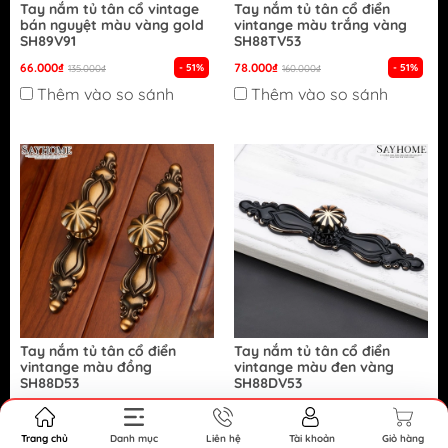
Tay nắm tủ tân cổ vintage
Tay nắm tủ tân cổ điển
bán nguyệt màu vàng gold
vintange màu trắng vàng
SH89V91
SH88TV53
66.000₫
78.000₫
- 51%
- 51%
135.000₫
160.000₫
Thêm vào so sánh
Thêm vào so sánh
Tay nắm tủ tân cổ điển
Tay nắm tủ tân cổ điển
vintange màu đồng
vintange màu đen vàng
SH88D53
SH88DV53
86.000₫
78.000₫
- 46%
- 51%
160.000₫
160.000₫
Thêm vào so sánh
Thêm vào so sánh
Trang chủ
Danh mục
Liên hệ
Tài khoản
Giỏ hàng