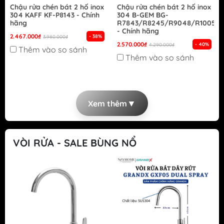
Chậu rửa chén bát 2 hố inox
Chậu rửa chén bát 2 hố inox
304 KAFF KF-P8143 - Chính
304 B-GEM BG-
hãng
R7843/R8245/R9048/R10050
- Chính hãng
2.467.000₫
- 38%
3.980.000₫
2.570.000₫
- 40%
4.290.000₫
Thêm vào so sánh
Thêm vào so sánh
▼
Xem thêm
VÒI RỬA - SALE BÙNG NỔ