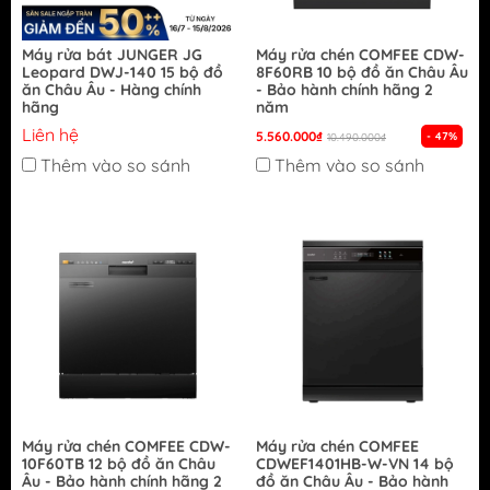
Máy rửa bát JUNGER JG
Máy rửa chén COMFEE CDW-
Leopard DWJ-140 15 bộ đồ
8F60RB 10 bộ đồ ăn Châu Âu
ăn Châu Âu - Hàng chính
- Bảo hành chính hãng 2
hãng
năm
Liên hệ
5.560.000₫
- 47%
10.490.000₫
Thêm vào so sánh
Thêm vào so sánh
Máy rửa chén COMFEE CDW-
Máy rửa chén COMFEE
10F60TB 12 bộ đồ ăn Châu
CDWEF1401HB-W-VN 14 bộ
Âu - Bảo hành chính hãng 2
đồ ăn Châu Âu - Bảo hành