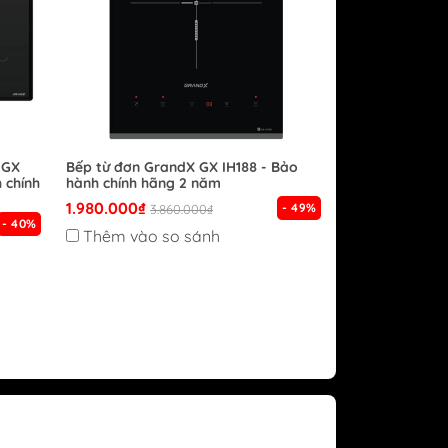
 GX
Bếp từ đơn GrandX GX IH188 - Bảo
 chính
hành chính hãng 2 năm
1.980.000₫
- 49%
3.860.000₫
- 40%
Thêm vào so sánh