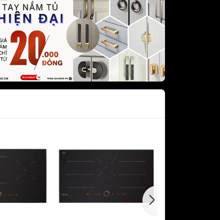
dưới GRANDX
khô GRANDX
n áo GRANDX
URA
Vòi rửa chén bát NOBILI -
NOBINOX
KURA
Chậu rửa chén bát NOBILI -
NOBINOX
át SAKURA
AKURA
 sóng
c SAKURA