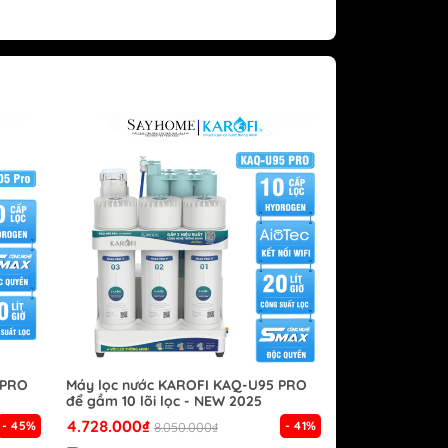
 PRO
Máy lọc nước KAROFI KAQ-U95 PRO
để gầm 10 lõi lọc - NEW 2025
4.728.000₫
- 45%
- 41%
8.050.000₫