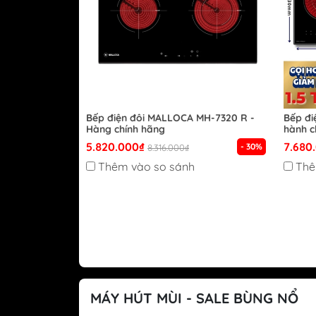
Bếp điện đôi MALLOCA MH-7320 R -
Bếp đi
Hàng chính hãng
hành c
5.820.000₫
7.680
- 30%
8.316.000₫
Thêm vào so sánh
Thê
MÁY HÚT MÙI - SALE BÙNG NỔ