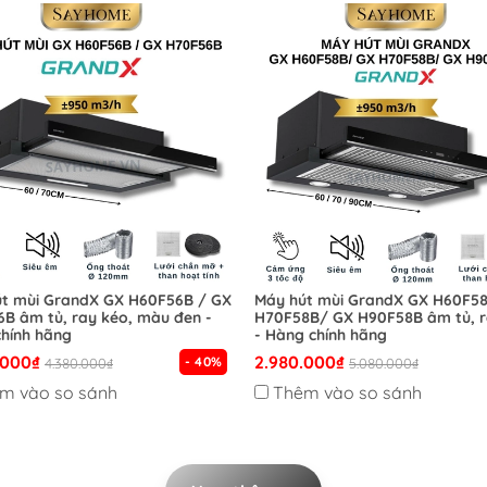
t mùi GrandX GX H60F56B / GX
Máy hút mùi GrandX GX H60F5
B âm tủ, ray kéo, màu đen -
H70F58B/ GX H90F58B âm tủ, r
hính hãng
- Hàng chính hãng
.000₫
2.980.000₫
- 40%
4.380.000₫
5.080.000₫
m vào so sánh
Thêm vào so sánh