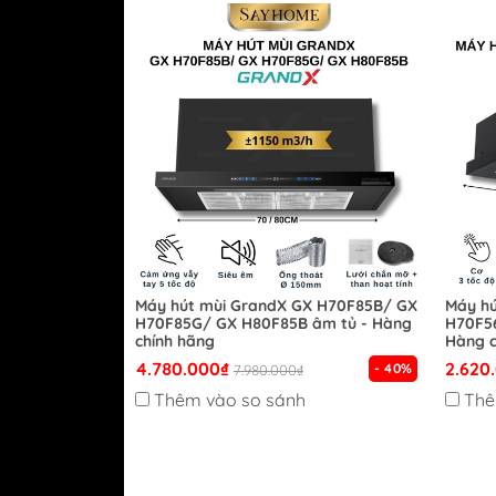
Máy hút mùi GrandX GX H70F85B/ GX
Máy hú
H70F85G/ GX H80F85B âm tủ - Hàng
H70F56
chính hãng
Hàng c
4.780.000₫
2.620
- 40%
7.980.000₫
Thêm vào so sánh
Thê