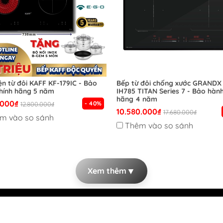
ện từ đôi KAFF KF-179IC - Bảo
Bếp từ đôi chống xước GRANDX
hính hãng 5 năm
IH785 TITAN Series 7 - Bảo hành
hãng 4 năm
.000₫
- 40%
12.800.000₫
10.580.000₫
17.680.000₫
m vào so sánh
Thêm vào so sánh
▼
Xem thêm