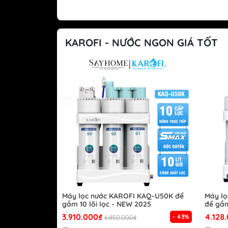
KAROFI - NƯỚC NGON GIÁ TỐT
Máy lọc nước KAROFI KAQ-U50K để
Máy l
gầm 10 lõi lọc - NEW 2025
để gầm
3.910.000₫
4.128
- 43%
6.850.000₫