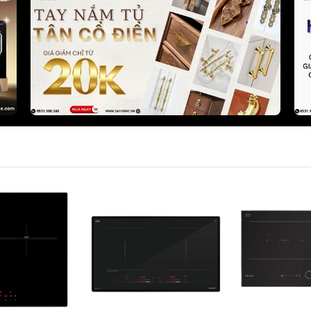
Phụ kiện tủ bếp 
Phụ kiện tủ đồ 
Phụ kiện tủ quầ
Bếp điện từ KOCHER
Bếp điện từ SAK
Bếp từ đơn công nghiệp
Máy hút mùi SA
KOCHER
Bếp ga SAKURA
Máy hút mùi KOCHER
Chậu rửa chén b
Máy rửa chén bát KOCHER
Máy rửa chén S
Lò nướng KOCHER
Lò nướng và lò vi
Gia dụng KOCHER
SAKURA
Tủ rượu KOCHER
Thiết bị lọc nướ
Chậu rửa chén KOCHER
Vòi rửa chén KOCHER