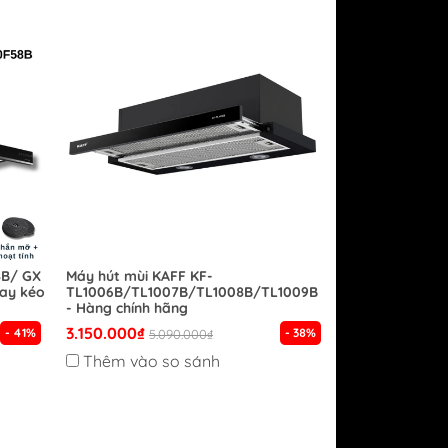
8B/ GX
Máy hút mùi KAFF KF-
ay kéo
TL1006B/TL1007B/TL1008B/TL1009B
- Hàng chính hãng
3.150.000₫
- 41%
- 38%
5.090.000₫
Thêm vào so sánh