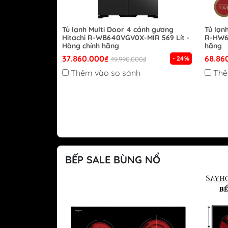
Tủ lạnh Multi Door 4 cánh gương
Tủ lạn
Hitachi R-WB640VGV0X-MIR 569 Lít -
R-HW62
Hàng chính hãng
hãng
37.860.000₫
68.86
- 24%
49.990.000₫
Thêm vào so sánh
Thê
BẾP SALE BÙNG NỔ