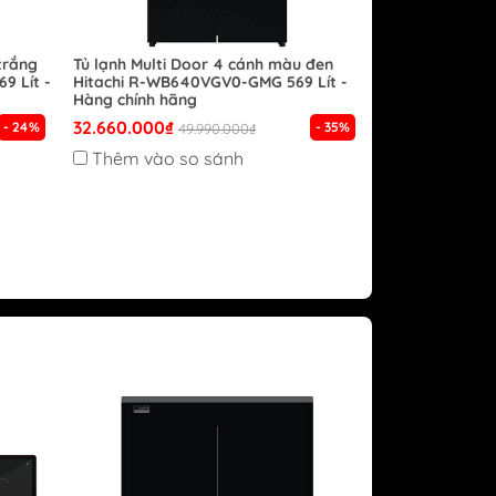
trắng
Tủ lạnh Multi Door 4 cánh màu đen
9 Lít -
Hitachi R-WB640VGV0-GMG 569 Lít -
Hàng chính hãng
32.660.000₫
- 24%
- 35%
49.990.000₫
Thêm vào so sánh