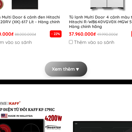
Phát
Tủ đông HOÀ PHÁT
h Multi Door 6 cánh đen Hitachi
Tủ lạnh Multi Door 4 cánh màu 
0RV (XK) 617 Lít - Hàng chính
Hitachi R-WB640VGV0X-MGW 56
Tủ lạnh HOÀ PHÁT
Hàng chính hãng
Máy giặt HOÀ PHÁT
0.000₫
37.960.000₫
- 22%
88.000.000₫
49.990.000₫
Đồ gia dụng HOÀ PHÁT
m vào so sánh
Thêm vào so sánh
▼
Xem thêm