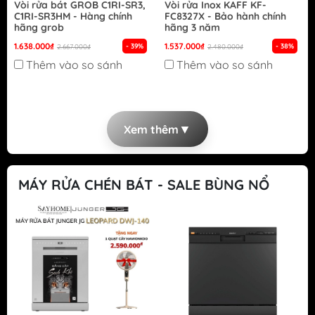
Vòi rửa bát GROB C1RI-SR3,
Vòi rửa Inox KAFF KF-
C1RI-SR3HM - Hàng chính
FC8327X - Bảo hành chính
hãng grob
hãng 3 năm
1.638.000₫
1.537.000₫
- 39%
- 38%
2.667.000₫
2.480.000₫
Thêm vào so sánh
Thêm vào so sánh
▼
Xem thêm
MÁY RỬA CHÉN BÁT - SALE BÙNG NỔ