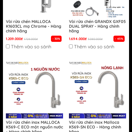
Vòi rửa chén MALLOCA
Vòi rửa chén GRANDX GXF05
K1603CL mạ Chrome - Hàng
DUAL SPRAY - Hàng chính
chính hãng
hãng
1.209.000₫
1.694.000₫
- 30%
- 45%
1.728.000₫
3.080.000₫
Thêm vào so sánh
Thêm vào so sánh
Vòi rửa chén inox MALLOCA
Vòi rửa chén inox Malloca
K569-C ECO một nguồn nước
K569-SN ECO - Hàng chính
- Hàng chính hãng
hãng