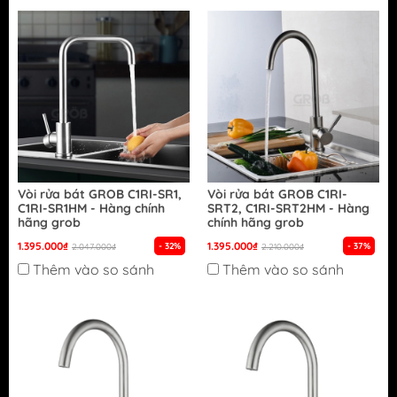
Vòi rửa bát GROB C1RI-SR1,
Vòi rửa bát GROB C1RI-
C1RI-SR1HM - Hàng chính
SRT2, C1RI-SRT2HM - Hàng
hãng grob
chính hãng grob
1.395.000₫
1.395.000₫
- 32%
- 37%
2.047.000₫
2.210.000₫
Thêm vào so sánh
Thêm vào so sánh