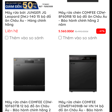
Máy rửa bát JUNGER JG
Máy rửa chén COMFEE CDW-
Leopard DWJ-140 15 bộ đồ
8F60RB 10 bộ đồ ăn Châu Âu
ăn Châu Âu - Hàng chính
- Bảo hành chính hãng 2
hãng
năm
Liên hệ
5.560.000₫
- 47%
10.490.000₫
Thêm vào so sánh
Thêm vào so sánh
Máy rửa chén COMFEE CDW-
Máy rửa chén COMFEE
10F60TB 12 bộ đồ ăn Châu
CDWEF1401HB-W-VN 14 bộ
Âu - Bảo hành chính hãng 2
đồ ăn Châu Âu - Bảo hành