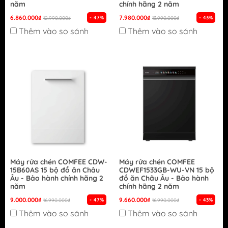
năm
chính hãng 2 năm
6.860.000₫
7.980.000₫
- 47%
- 43%
12.990.000₫
13.990.000₫
Thêm vào so sánh
Thêm vào so sánh
Máy rửa chén COMFEE CDW-
Máy rửa chén COMFEE
15B60AS 15 bộ đồ ăn Châu
CDWEF1533GB-WU-VN 15 bộ
Âu - Bảo hành chính hãng 2
đồ ăn Châu Âu - Bảo hành
năm
chính hãng 2 năm
9.000.000₫
9.660.000₫
- 47%
- 43%
16.990.000₫
16.990.000₫
Thêm vào so sánh
Thêm vào so sánh