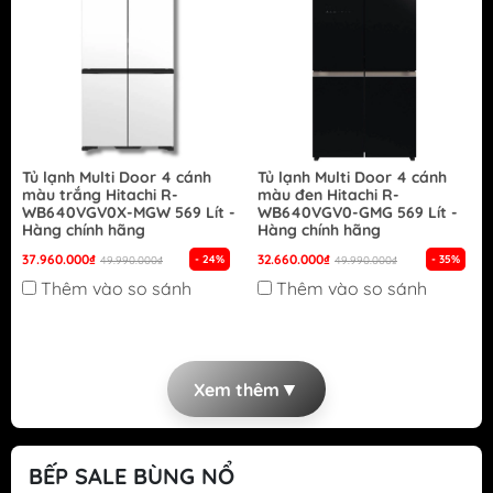
Tủ lạnh Multi Door 4 cánh
Tủ lạnh Multi Door 4 cánh
màu trắng Hitachi R-
màu đen Hitachi R-
WB640VGV0X-MGW 569 Lít -
WB640VGV0-GMG 569 Lít -
Hàng chính hãng
Hàng chính hãng
37.960.000₫
32.660.000₫
- 24%
- 35%
49.990.000₫
49.990.000₫
Thêm vào so sánh
Thêm vào so sánh
▼
Xem thêm
BẾP SALE BÙNG NỔ