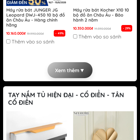
Máy rửa bát JUNGER JG
Máy rửa bát Kocher X10 10
Leopard DWJ-450 10 bộ đồ
bộ đồ ăn Châu Âu - Bảo
ăn Châu Âu - Hàng chính
hành 2 năm
hãng
10.350.000₫
- 29%
14.590.000₫
10.160.000₫
- 49%
19.990.000₫
Thêm vào so sánh
Thêm vào so sánh
▼
Xem thêm
TAY NẮM TỦ HIỆN ĐẠI - CỔ ĐIỂN - TÂN
CỔ ĐIỂN