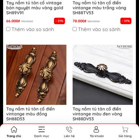
Tay nắm tủ tân cổ vintage
Tay nắm tủ tân cổ điển
bán nguyệt màu vàng gold
vintange màu trắng vàng
SH89V91
SH88TV53
66.000₫
78.000₫
- 51%
- 51%
135.000₫
160.000₫
Thêm vào so sánh
Thêm vào so sánh
Tay nắm tủ tân cổ điển
Tay nắm tủ tân cổ điển
vintange màu đồng
vintange màu đen vàng
SH88D53
SH88DV53
86.000₫
78.000₫
- 46%
- 51%
160.000₫
160.000₫
Thêm vào so sánh
Thêm vào so sánh
Trang chủ
Danh mục
Liên hệ
Tài khoản
Giỏ hàng