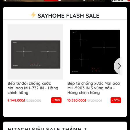
SAYHOME FLASH SALE
Bếp từ đôi chống xước
Bếp từ chống xước Malloca
B
Malloca MH-732 IN - Hàng
MH-5903 IN 3 vùng nấu -
G
chính hãng
Hàng chính hãng
S
h
9.148.000₫
10.580.000₫
- 30%
- 30%
13.068.000₫
15.120.000₫
1
HITACHI SIÊU SALE THÁNH 7