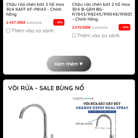
Chậu rửa chén bát 2 hố inox
Chậu rửa chén bát 2 hố inox
304 KAFF KF-P8143 - Chính
304 B-GEM BG-
hãng
R7843/R8245/R9048/R10050
- Chính hãng
2.467.000₫
- 38%
3.980.000₫
2.570.000₫
- 40%
4.290.000₫
Thêm vào so sánh
Thêm vào so sánh
▼
Xem thêm
VÒI RỬA - SALE BÙNG NỔ