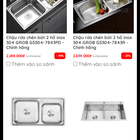
Chậu rửa chén bát 2 hố inox
Chậu rửa chén bát 2 hố inox
304 GROB GS304-7843PD -
304 GROB GS304-7843R -
Chính hãng
Chính hãng
2.288.000₫
2.639.000₫
- 39%
- 29%
3.773.000₫
3.730.000₫
Thêm vào so sánh
Thêm vào so sánh