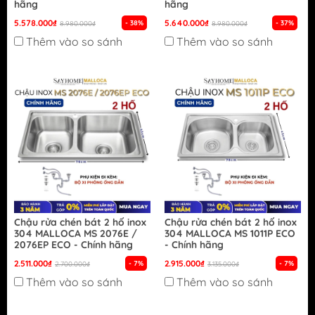
hãng
hãng
5.578.000₫
5.640.000₫
- 38%
- 37%
8.980.000₫
8.980.000₫
Thêm vào so sánh
Thêm vào so sánh
Chậu rửa chén bát 2 hố inox
Chậu rửa chén bát 2 hố inox
304 MALLOCA MS 2076E /
304 MALLOCA MS 1011P ECO
2076EP ECO - Chính hãng
- Chính hãng
2.511.000₫
2.915.000₫
- 7%
- 7%
2.700.000₫
3.135.000₫
Thêm vào so sánh
Thêm vào so sánh