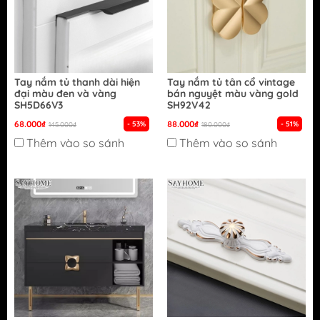
Tay nắm tủ thanh dài hiện
Tay nắm tủ tân cổ vintage
đại màu đen và vàng
bán nguyệt màu vàng gold
SH5D66V3
SH92V42
68.000₫
88.000₫
- 53%
- 51%
145.000₫
180.000₫
Thêm vào so sánh
Thêm vào so sánh