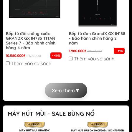
Bếp từ đôi chống xước
Bếp từ đơn GrandX GX IH188
GRANDX GX IH785 TITAN
- Bảo hành chính hãng 2
Series 7 - Bảo hành chính
năm
hãng 4 năm
1.980.000₫
- 49%
3.860.000₫
10.580.000₫
- 40%
17.680.000₫
Thêm vào so sánh
Thêm vào so sánh
▼
Xem thêm
MÁY HÚT MÙI - SALE BÙNG NỔ