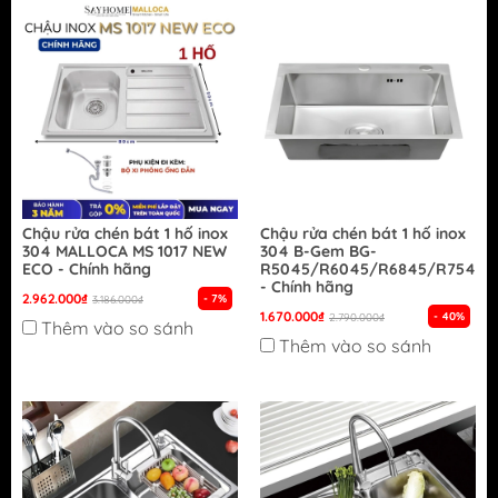
Chậu rửa chén bát 1 hố inox
Chậu rửa chén bát 1 hố inox
304 MALLOCA MS 1017 NEW
304 B-Gem BG-
ECO - Chính hãng
R5045/R6045/R6845/R7545/
- Chính hãng
2.962.000₫
- 7%
3.186.000₫
1.670.000₫
- 40%
2.790.000₫
Thêm vào so sánh
Thêm vào so sánh