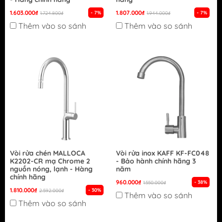
1.603.000₫
1.807.000₫
- 7%
- 7%
1.724.800₫
1.944.000₫
Thêm vào so sánh
Thêm vào so sánh
Vòi rửa chén MALLOCA
Vòi rửa inox KAFF KF-FC048
K2202-CR mạ Chrome 2
- Bảo hành chính hãng 3
nguồn nóng, lạnh - Hàng
năm
chính hãng
960.000₫
- 38%
1.550.000₫
1.810.000₫
- 30%
2.592.000₫
Thêm vào so sánh
Thêm vào so sánh