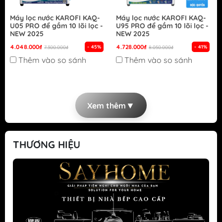
Máy lọc nước KAROFI KAQ-
Máy lọc nước KAROFI KAQ-
U05 PRO để gầm 10 lõi lọc -
U95 PRO để gầm 10 lõi lọc -
NEW 2025
NEW 2025
4.048.000₫
4.728.000₫
- 45%
- 41%
7.300.000₫
8.050.000₫
Thêm vào so sánh
Thêm vào so sánh
▼
Xem thêm
THƯƠNG HIỆU