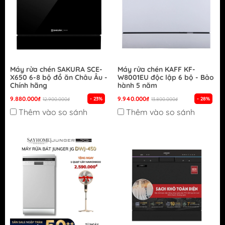
Máy rửa chén SAKURA SCE-
Máy rửa chén KAFF KF-
X650 6-8 bộ đồ ăn Châu Âu -
W8001EU độc lập 6 bộ - Bảo
Chính hãng
hành 5 năm
9.880.000₫
9.940.000₫
- 23%
- 28%
12.900.000₫
13.800.000₫
Thêm vào so sánh
Thêm vào so sánh