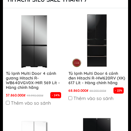
Tủ lạnh Multi Door 4 cánh
Tủ lạnh Multi Door 6 cánh
gương Hitachi R-
đen Hitachi R-HW620RV (XK)
WB640VGV0X-MIR 569 Lít -
617 Lít - Hàng chính hãng
Hàng chính hãng
68.860.000₫
- 22%
88.000.000₫
37.860.000₫
- 24%
49.990.000₫
Thêm vào so sánh
Thêm vào so sánh