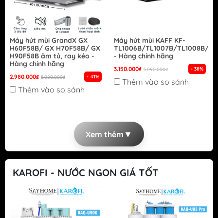
Máy hút mùi GrandX GX
Máy hút mùi KAFF KF-
H60F58B/ GX H70F58B/ GX
TL1006B/TL1007B/TL1008B/TL
H90F58B âm tủ, ray kéo -
- Hàng chính hãng
Hàng chính hãng
3.150.000₫
- 38%
5.090.000₫
2.980.000₫
- 41%
5.080.000₫
Thêm vào so sánh
Thêm vào so sánh
▼
Xem thêm
KAROFI - NƯỚC NGON GIÁ TỐT