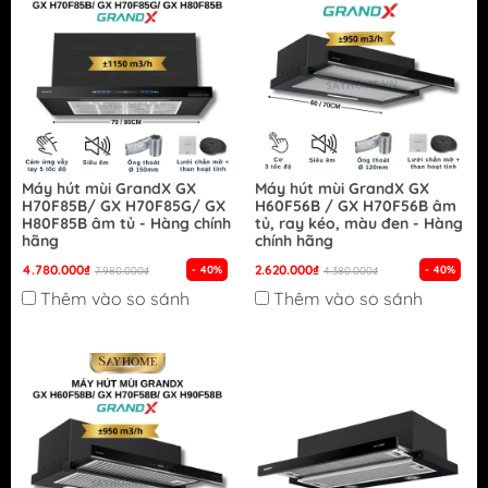
Máy hút mùi GrandX GX
Máy hút mùi GrandX GX
H70F85B/ GX H70F85G/ GX
H60F56B / GX H70F56B âm
H80F85B âm tủ - Hàng chính
tủ, ray kéo, màu đen - Hàng
hãng
chính hãng
4.780.000₫
2.620.000₫
- 40%
- 40%
7.980.000₫
4.380.000₫
Thêm vào so sánh
Thêm vào so sánh