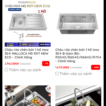
Chậu rửa chén bát 1 hố inox
Chậu rửa chén bát 1 hố inox
304 MALLOCA MS 1017 NEW
304 B-Gem BG-
ECO - Chính hãng
R5045/R6045/R6845/R7545/
- Chính hãng
2.962.000₫
- 7%
3.186.000₫
1.670.000₫
- 40%
2.790.000₫
Thêm vào so sánh
Thêm vào so sánh