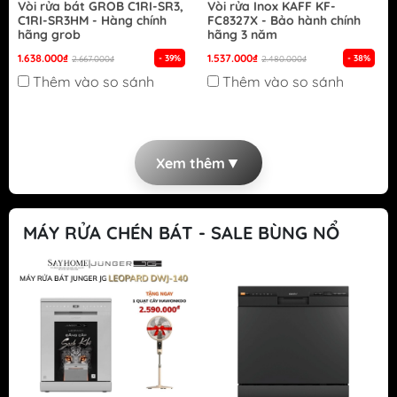
Vòi rửa bát GROB C1RI-SR3,
Vòi rửa Inox KAFF KF-
C1RI-SR3HM - Hàng chính
FC8327X - Bảo hành chính
hãng grob
hãng 3 năm
1.638.000₫
1.537.000₫
- 39%
- 38%
2.667.000₫
2.480.000₫
Thêm vào so sánh
Thêm vào so sánh
▼
Xem thêm
MÁY RỬA CHÉN BÁT - SALE BÙNG NỔ