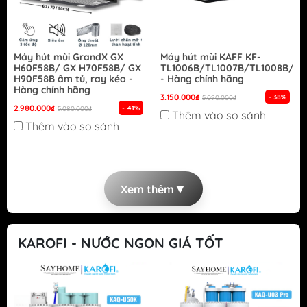
Máy hút mùi GrandX GX
Máy hút mùi KAFF KF-
H60F58B/ GX H70F58B/ GX
TL1006B/TL1007B/TL1008B/TL
H90F58B âm tủ, ray kéo -
- Hàng chính hãng
Hàng chính hãng
3.150.000₫
- 38%
5.090.000₫
2.980.000₫
- 41%
5.080.000₫
Thêm vào so sánh
Thêm vào so sánh
▼
Xem thêm
KAROFI - NƯỚC NGON GIÁ TỐT