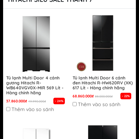
Tủ lạnh Multi Door 4 cánh
Tủ lạnh Multi Door 6 cánh
gương Hitachi R-
đen Hitachi R-HW620RV (XK)
WB640VGV0X-MIR 569 Lít -
617 Lít - Hàng chính hãng
Hàng chính hãng
68.860.000₫
- 22%
88.000.000₫
37.860.000₫
- 24%
49.990.000₫
Thêm vào so sánh
Thêm vào so sánh