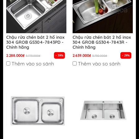
Chậu rửa chén bát 2 hố inox
Chậu rửa chén bát 2 hố inox
304 GROB GS304-7843PD -
304 GROB GS304-7843R -
Chính hãng
Chính hãng
2.288.000₫
2.639.000₫
- 39%
- 29%
3.773.000₫
3.730.000₫
Thêm vào so sánh
Thêm vào so sánh