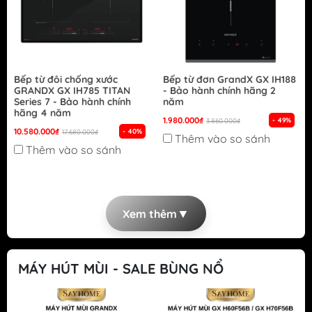
Bếp từ đôi chống xước
Bếp từ đơn GrandX GX IH188
GRANDX GX IH785 TITAN
- Bảo hành chính hãng 2
Series 7 - Bảo hành chính
năm
hãng 4 năm
1.980.000₫
- 49%
3.860.000₫
10.580.000₫
- 40%
17.680.000₫
Thêm vào so sánh
Thêm vào so sánh
▼
Xem thêm
MÁY HÚT MÙI - SALE BÙNG NỔ