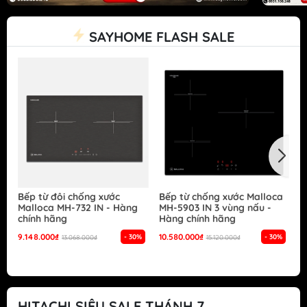
SAYHOME FLASH SALE
Bếp từ đôi chống xước
Bếp từ chống xước Malloca
B
Malloca MH-732 IN - Hàng
MH-5903 IN 3 vùng nấu -
G
chính hãng
Hàng chính hãng
S
h
9.148.000₫
10.580.000₫
- 30%
- 30%
13.068.000₫
15.120.000₫
1
HITACHI SIÊU SALE THÁNH 7