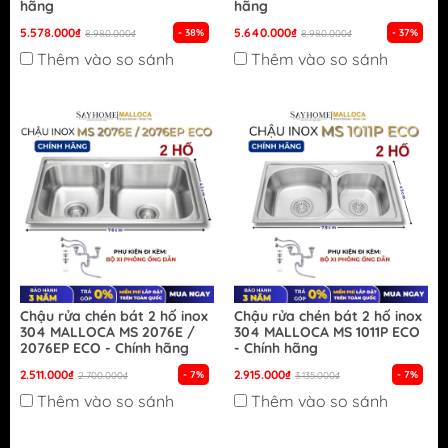
hãng
hãng
5.578.000₫
5.640.000₫
- 38%
- 37%
8.980.000₫
8.980.000₫
Thêm vào so sánh
Thêm vào so sánh
Chậu rửa chén bát 2 hố inox
Chậu rửa chén bát 2 hố inox
304 MALLOCA MS 2076E /
304 MALLOCA MS 1011P ECO
2076EP ECO - Chính hãng
- Chính hãng
2.511.000₫
2.915.000₫
- 7%
- 7%
2.700.000₫
3.135.000₫
Thêm vào so sánh
Thêm vào so sánh