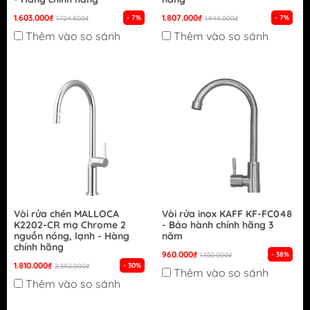
1.603.000₫
1.807.000₫
- 7%
- 7%
1.724.800₫
1.944.000₫
Thêm vào so sánh
Thêm vào so sánh
Vòi rửa chén MALLOCA
Vòi rửa inox KAFF KF-FC048
K2202-CR mạ Chrome 2
- Bảo hành chính hãng 3
nguồn nóng, lạnh - Hàng
năm
chính hãng
960.000₫
- 38%
1.550.000₫
1.810.000₫
- 30%
2.592.000₫
Thêm vào so sánh
Thêm vào so sánh