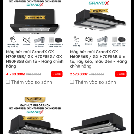
Máy hút mùi GrandX GX
Máy hút mùi GrandX GX
H70F85B/ GX H70F85G/ GX
H60F56B / GX H70F56B âm
H80F85B âm tủ - Hàng chính
tủ, ray kéo, màu đen - Hàng
hãng
chính hãng
4.780.000₫
2.620.000₫
- 40%
- 40%
7.980.000₫
4.380.000₫
Thêm vào so sánh
Thêm vào so sánh