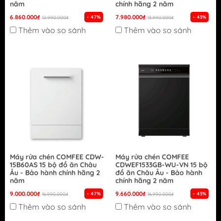
năm
chính hãng 2 năm
6.860.000₫
7.980.000₫
- 47%
- 43%
12.990.000₫
13.990.000₫
Thêm vào so sánh
Thêm vào so sánh
Máy rửa chén COMFEE CDW-
Máy rửa chén COMFEE
15B60AS 15 bộ đồ ăn Châu
CDWEF1533GB-WU-VN 15 bộ
Âu - Bảo hành chính hãng 2
đồ ăn Châu Âu - Bảo hành
năm
chính hãng 2 năm
9.000.000₫
9.660.000₫
- 47%
- 43%
16.990.000₫
16.990.000₫
Thêm vào so sánh
Thêm vào so sánh