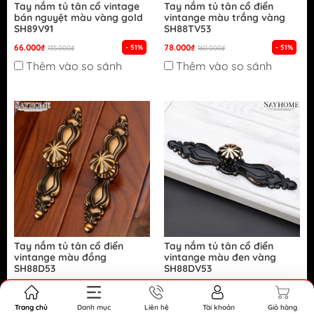
Tay nắm tủ tân cổ vintage
Tay nắm tủ tân cổ điển
bán nguyệt màu vàng gold
vintange màu trắng vàng
SH89V91
SH88TV53
66.000₫
78.000₫
- 51%
- 51%
135.000₫
160.000₫
Thêm vào so sánh
Thêm vào so sánh
Tay nắm tủ tân cổ điển
Tay nắm tủ tân cổ điển
vintange màu đồng
vintange màu đen vàng
SH88D53
SH88DV53
86.000₫
78.000₫
- 46%
- 51%
160.000₫
160.000₫
Thêm vào so sánh
Thêm vào so sánh
Trang chủ
Danh mục
Liên hệ
Tài khoản
Giỏ hàng