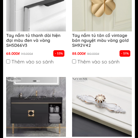
Tay nắm tủ thanh dài hiện
Tay nắm tủ tân cổ vintage
đại màu đen và vàng
bán nguyệt màu vàng gold
SH5D66V3
SH92V42
68.000₫
88.000₫
- 53%
- 51%
145.000₫
180.000₫
Thêm vào so sánh
Thêm vào so sánh