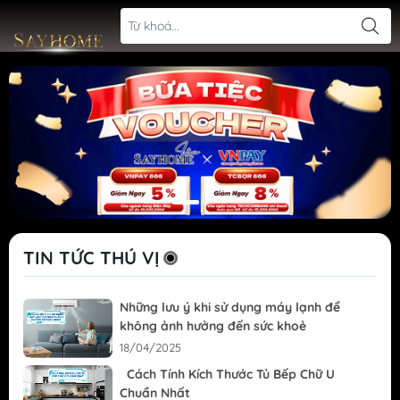
TIN TỨC THÚ VỊ
Những lưu ý khi sử dụng máy lạnh để
không ảnh hưởng đến sức khoẻ
18/04/2025
Cách Tính Kích Thước Tủ Bếp Chữ U
Chuẩn Nhất