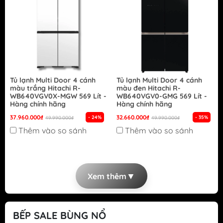
Tủ lạnh Multi Door 4 cánh
Tủ lạnh Multi Door 4 cánh
màu trắng Hitachi R-
màu đen Hitachi R-
WB640VGV0X-MGW 569 Lít -
WB640VGV0-GMG 569 Lít -
Hàng chính hãng
Hàng chính hãng
37.960.000₫
32.660.000₫
- 24%
- 35%
49.990.000₫
49.990.000₫
Thêm vào so sánh
Thêm vào so sánh
▼
Xem thêm
BẾP SALE BÙNG NỔ