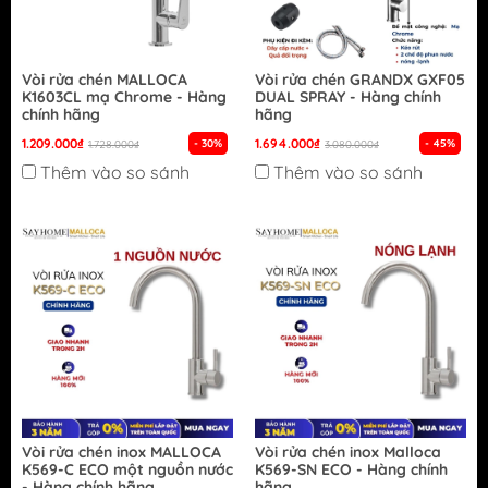
Vòi rửa chén MALLOCA
Vòi rửa chén GRANDX GXF05
K1603CL mạ Chrome - Hàng
DUAL SPRAY - Hàng chính
chính hãng
hãng
1.209.000₫
1.694.000₫
- 30%
- 45%
1.728.000₫
3.080.000₫
Thêm vào so sánh
Thêm vào so sánh
Vòi rửa chén inox MALLOCA
Vòi rửa chén inox Malloca
K569-C ECO một nguồn nước
K569-SN ECO - Hàng chính
- Hàng chính hãng
hãng