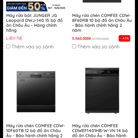
Máy rửa bát JUNGER JG
Máy rửa chén COMFEE CDW-
Leopard DWJ-140 15 bộ đồ
8F60RB 10 bộ đồ ăn Châu Âu
ăn Châu Âu - Hàng chính
- Bảo hành chính hãng 2
hãng
năm
Liên hệ
5.560.000₫
- 47%
10.490.000₫
Thêm vào so sánh
Thêm vào so sánh
Máy rửa chén COMFEE CDW-
Máy rửa chén COMFEE
10F60TB 12 bộ đồ ăn Châu
CDWEF1401HB-W-VN 14 bộ
Âu - Bảo hành chính hãng 2
đồ ăn Châu Âu - Bảo hành