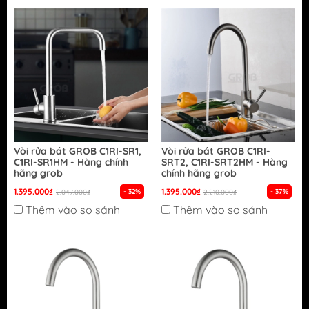
Vòi rửa bát GROB C1RI-SR1,
Vòi rửa bát GROB C1RI-
C1RI-SR1HM - Hàng chính
SRT2, C1RI-SRT2HM - Hàng
hãng grob
chính hãng grob
1.395.000₫
1.395.000₫
- 32%
- 37%
2.047.000₫
2.210.000₫
Thêm vào so sánh
Thêm vào so sánh