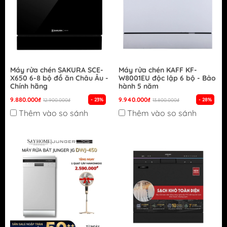
Máy rửa chén SAKURA SCE-
Máy rửa chén KAFF KF-
X650 6-8 bộ đồ ăn Châu Âu -
W8001EU độc lập 6 bộ - Bảo
Chính hãng
hành 5 năm
9.880.000₫
9.940.000₫
- 23%
- 28%
12.900.000₫
13.800.000₫
Thêm vào so sánh
Thêm vào so sánh