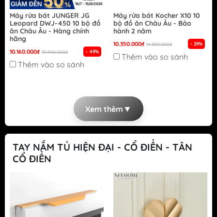
Máy rửa bát JUNGER JG
Máy rửa bát Kocher X10 10
Leopard DWJ-450 10 bộ đồ
bộ đồ ăn Châu Âu - Bảo
ăn Châu Âu - Hàng chính
hành 2 năm
hãng
10.350.000₫
- 29%
14.590.000₫
10.160.000₫
- 49%
19.990.000₫
Thêm vào so sánh
Thêm vào so sánh
▼
Xem thêm
TAY NẮM TỦ HIỆN ĐẠI - CỔ ĐIỂN - TÂN
CỔ ĐIỂN