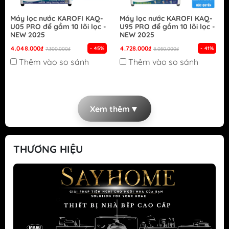
Máy lọc nước KAROFI KAQ-
Máy lọc nước KAROFI KAQ-
U05 PRO để gầm 10 lõi lọc -
U95 PRO để gầm 10 lõi lọc -
NEW 2025
NEW 2025
4.048.000₫
4.728.000₫
- 45%
- 41%
7.300.000₫
8.050.000₫
Thêm vào so sánh
Thêm vào so sánh
▼
Xem thêm
THƯƠNG HIỆU