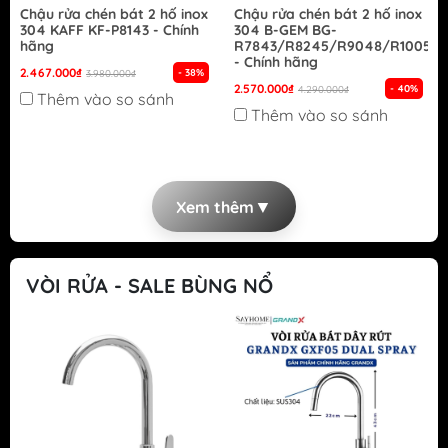
Chậu rửa chén bát 2 hố inox
Chậu rửa chén bát 2 hố inox
304 KAFF KF-P8143 - Chính
304 B-GEM BG-
hãng
R7843/R8245/R9048/R10050
- Chính hãng
2.467.000₫
- 38%
3.980.000₫
2.570.000₫
- 40%
4.290.000₫
Thêm vào so sánh
Thêm vào so sánh
▼
Xem thêm
VÒI RỬA - SALE BÙNG NỔ