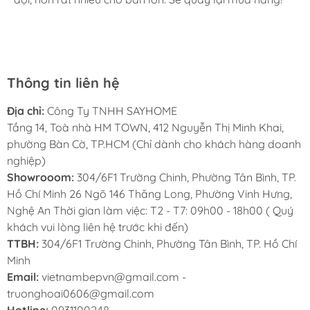
cho mình và bố mẹ chồng,chất lượng ổn định. Ở đây có
rất nhiều mặt hàng phong phú, tha hồ lựa chọn. Chúc
Sayhome ngày càng phát triển.
Thông tin liên hệ
Địa chỉ:
Công Ty TNHH SAYHOME
Tầng 14, Toà nhà HM TOWN, 412 Nguyễn Thị Minh Khai,
phường Bàn Cờ, TP.HCM (Chỉ dành cho khách hàng doanh
nghiệp)
MUA TAY NẮM TỦ Ở ĐÂU?
Showrooom:
304/6F1 Trường Chinh, Phường Tân Bình, TP.
Hồ Chí Minh 26 Ngõ 146 Thăng Long, Phường Vinh Hưng,
Mua tay nắm tủ ở đâu luôn là câu hỏi được nhiều
Nghệ An Thời gian làm việc: T2 - T7: 09h00 - 18h00 ( Quý
khách hàng quan tâm khi muốn lựa chọn những
khách vui lòng liên hệ trước khi đến)
TTBH:
304/6F1 Trường Chinh, Phường Tân Bình, TP. Hồ Chí
mẫu tay nắm vừa đẹp, bền, lại phù hợp với phong
Minh
cách nội thất của ngôi nhà. Hiện nay
Email:
vietnambepvn@gmail.com -
SAYHOME
- địa chỉ uy tín phân phối tay nắm tủ
truonghoai0606@gmail.com
cao cấp với đội ngũ nhân viên chuyên nghiệp, am