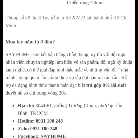
gian sống.
Chiều rộng: 59mm
Thiết Kế Tinh Tế, Đậm Dấu Ấn Riêng
Thông số kỹ thuật Tay nắm tủ SH28V23 tại thành phố Hồ Chí
Minh
Hình dáng bán nguyệt đối xứng, tạo cảm giác
cân bằng và mềm mại cho bề mặt tủ.
Mua tay nắm tủ ở đâu?
Bề mặt vàng gold giúp hạn chế bám dấu vân
SAYHOME cam kết bán hàng chính hãng, uy tín với đội ngũ
tay, giữ sản phẩm luôn sạch đẹp.
nhân viên chuyên nghiệp, am hiểu về sản phẩm, đội ngũ kỹ thuật
Thiết kế đơn giản nhưng tinh xảo, dễ dàng
lành nghề, có thể giải đáp mọi thắc mắc về những vấn đề " nhà
kết hợp với nhiều loại nội thất khác nhau.
mình" đang quan tâm cùng dịch vụ lắp đặt hậu mãi ân cần. Hỗ
Đường nét gia công tỉ mỉ, đảm bảo độ bền và
trợ đa dạng hình thức thanh toán đặc biệt
trả góp 0% lãi suất
duyệt hồ sơ chỉ trong vòng 30s.
thẩm mỹ lâu dài.
Địa chỉ:
304/6F1, đường Trường Chinh, phường Tân
Ứng Dụng Linh Hoạt Trong Nhiều Không Gian
Bình, TP.HCM
Hotline:
0
931 100 248
Phù hợp lắp đặt cho tủ bếp, tủ quần áo, ngăn
Zalo:
0
931 100 248
kéo, tủ rượu, tủ phòng tắm hay tủ đầu
Facebook
:
SAYHOME