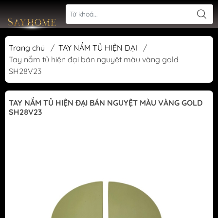
Trang chủ
/
TAY NẮM TỦ HIỆN ĐẠI
/
Tay nắm tủ hiện đại bán nguyệt màu vàng gold
SH28V23
TAY NẮM TỦ HIỆN ĐẠI BÁN NGUYỆT MÀU VÀNG GOLD
SH28V23