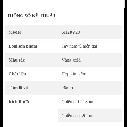
THÔNG SỐ KỸ THUẬT
Model
SH28V23
Loại sản phẩm
Tay nắm tủ hiện đại
Màu sắc
Vàng gold
Tay Nắm Tủ Bán Nguyệt Màu Vàng Gold – Sự
Kết Hợp Giữa Hiện Đại Và Sang Trọng
Chất liệu
Hợp kim kẽm
Tay nắm tủ bán nguyệt màu vàng gold là lựa
Tâm lỗ vít
96mm
chọn hoàn hảo cho những ai yêu thích phong
cách nội thất tinh tế. Màu sắc vàng gold độc
Kích thước
Chiều dài: 118mm
đáo thể hiện rõ gu thẩm mỹ cá nhân, mang
Chiều cao: 20mm
đến cảm giác hiện đại và cao cấp cho không