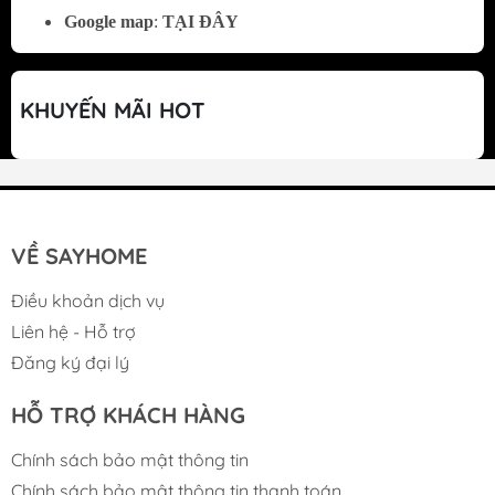
giường.
Google map
:
TẠI ĐÂY
Dễ dàng phối hợp với nhiều phong cách nội
thất: hiện đại, tối giản hoặc bán cổ điển.
KHUYẾN MÃI HOT
Mang lại sự đồng bộ, sang trọng và tinh gọn
cho toàn bộ không gian.
Tay Nắm Tủ – Chi Tiết Nhỏ, Ảnh Hưởng Lớn
Một chiếc tay nắm tủ tưởng chừng nhỏ bé
VỀ SAYHOME
nhưng có thể làm thay đổi toàn bộ cảm nhận
Điều khoản dịch vụ
về căn phòng.
Liên hệ - Hỗ trợ
Tay nắm tủ bán nguyệt màu vàng gold mang
Đăng ký đại lý
lại điểm nhấn sang trọng, tinh tế cho không
gian.
HỖ TRỢ KHÁCH HÀNG
Là lựa chọn hoàn hảo để tôn lên vẻ đẹp của
Chính sách bảo mật thông tin
nội thất và thể hiện phong cách riêng của gia
Chính sách bảo mật thông tin thanh toán