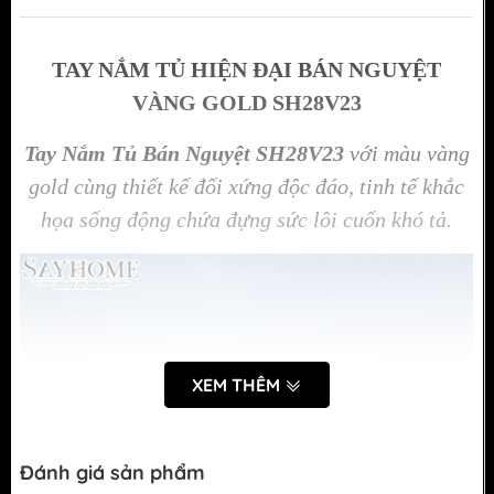
TAY NẮM TỦ HIỆN ĐẠI BÁN NGUYỆT
VÀNG GOLD SH28V23
Tay Nắm Tủ Bán Nguyệt SH28V23
với màu vàng
gold cùng thiết kế đối xứng độc đáo, tinh tế khắc
họa sống động chứa đựng sức lôi cuốn khó tả.
XEM THÊM
Đánh giá sản phẩm