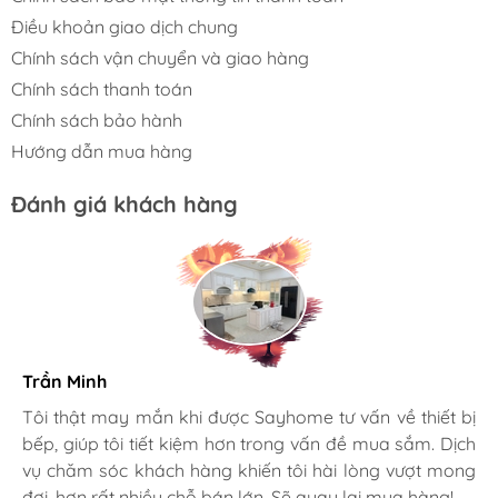
chủ.
Điều khoản giao dịch chung
Chính sách vận chuyển và giao hàng
THÔNG SỐ KỸ THUẬT CỦA
TAY NẮM TỦ
Chính sách thanh toán
HIỆN ĐẠI SH28V23
Chính sách bảo hành
Tâm lỗ vít: 96mm
Hướng dẫn mua hàng
Chiều dài: 118mm
Đánh giá khách hàng
Chiều rộng: 59mm
Chiều cao: 20mm
Trần Minh
Gia đình bác sĩ X.A
Tôi thật may mắn khi được Sayhome tư vấn về thiết bị
bếp, giúp tôi tiết kiệm hơn trong vấn đề mua sắm. Dịch
Mình rất mê cách nhân viên tư vấn, chăm sóc khách tận
vụ chăm sóc khách hàng khiến tôi hài lòng vượt mong
tình, chu đáo tại Sayhome. Mình đã mua 2 máy rửa bát
đợi, hơn rất nhiều chỗ bán lớn. Sẽ quay lại mua hàng!