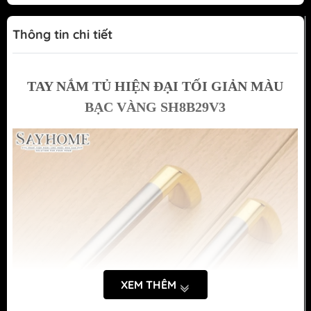
Thông tin chi tiết
TAY NẮM TỦ HIỆN ĐẠI TỐI GIẢN MÀU
BẠC VÀNG SH8B29V3
XEM THÊM