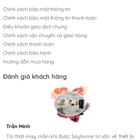
đường cong nhẹ được xử lý tỉ mỉ, bề mặt
Chính sách bảo mật thông tin
hoàn thiện mịn màng, mang lại trải nghiệm
Chính sách bảo mật thông tin thanh toán
cầm nắm thoải mái và dễ chịu.
Điều khoản giao dịch chung
Ứng dụng linh hoạt – phù hợp cho mọi không
Chính sách vận chuyển và giao hàng
gian
Chính sách thanh toán
Chính sách bảo hành
Tay nắm
SH8B29V3
thích hợp sử dụng
Hướng dẫn mua hàng
trong tủ bếp, ngăn kéo, tủ rượu, tủ quần áo,
Đánh giá khách hàng
phòng ngủ, phòng tắm…
Trần Minh
Gia đình bác sĩ X.A
Tôi thật may mắn khi được Sayhome tư vấn về thiết bị