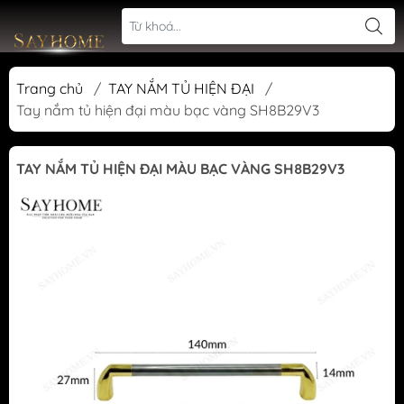
Trang chủ
/
TAY NẮM TỦ HIỆN ĐẠI
/
Tay nắm tủ hiện đại màu bạc vàng SH8B29V3
TAY NẮM TỦ HIỆN ĐẠI MÀU BẠC VÀNG SH8B29V3