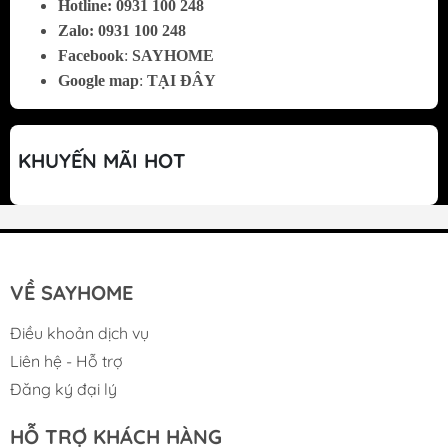
Hotline:
0
931 100 248
Zalo:
0
931 100 248
Facebook
:
SAYHOME
Google map
:
TẠI ĐÂY
KHUYẾN MÃI HOT
VỀ SAYHOME
Điều khoản dịch vụ
Thiết kế hiện đại – Đường nét mềm mại, dễ ứng
Liên hệ - Hỗ trợ
dụng
Đăng ký đại lý
Form dáng tối giản nhưng tinh xảo, các
HỖ TRỢ KHÁCH HÀNG