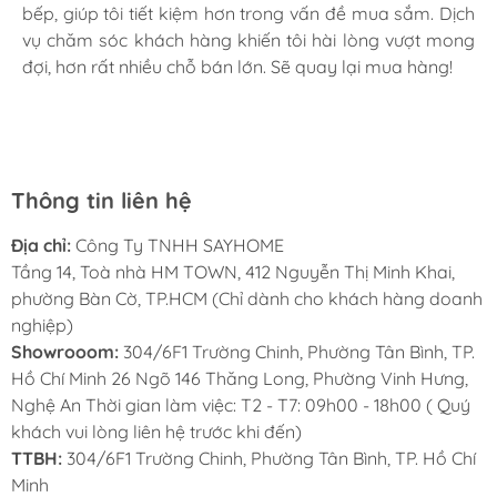
bếp, giúp tôi tiết kiệm hơn trong vấn đề mua sắm. Dịch
Mình rất mê cách nhân viên tư vấn, chăm sóc khách tận
vụ chăm sóc khách hàng khiến tôi hài lòng vượt mong
tình, chu đáo tại Sayhome. Mình đã mua 2 máy rửa bát
đợi, hơn rất nhiều chỗ bán lớn. Sẽ quay lại mua hàng!
cho mình và bố mẹ chồng,chất lượng ổn định. Ở đây có
rất nhiều mặt hàng phong phú, tha hồ lựa chọn. Chúc
Sayhome ngày càng phát triển.
Thông tin liên hệ
Địa chỉ:
Công Ty TNHH SAYHOME
Tầng 14, Toà nhà HM TOWN, 412 Nguyễn Thị Minh Khai,
Thông số kỹ thuật của Tay nắm tủ hiện đại
phường Bàn Cờ, TP.HCM (Chỉ dành cho khách hàng doanh
nghiệp)
SH8B29V3
Showrooom:
304/6F1 Trường Chinh, Phường Tân Bình, TP.
Hồ Chí Minh 26 Ngõ 146 Thăng Long, Phường Vinh Hưng,
Tâm lỗ vít: 128-160mm
Nghệ An Thời gian làm việc: T2 - T7: 09h00 - 18h00 ( Quý
Chiều dài: 140-172mm
khách vui lòng liên hệ trước khi đến)
Chiều rộng: 14mm
TTBH:
304/6F1 Trường Chinh, Phường Tân Bình, TP. Hồ Chí
Chiều cao: 27mm
Minh