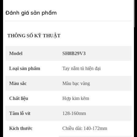
Đánh giá sản phẩm
THÔNG SỐ KỸ THUẬT
Model
SH8B29V3
Tinh tế trong từng chi tiết – Điểm nhấn hoàn
hảo cho nội thất hiện đại
Loại sản phẩm
Tay nắm tủ hiện đại
Tay Nắm Tủ
SH8B29V3
mang phong cách
Màu sắc
Màu bạc vàng
hiện đại tối giản, được thiết kế dành cho
những ai yêu thích sự thanh lịch nhưng vẫn
Chất liệu
Hợp kim kẽm
muốn tạo dấu ấn riêng biệt.
Tâm lỗ vít
128-160mm
Sự kết hợp độc đáo giữa bạc xước sang trọng
và vàng bóng nổi bật tạo nên một tổng thể hài
Kích thước
Chiều dài: 140-172mm
hòa, tinh tế và cực kỳ thu hút.