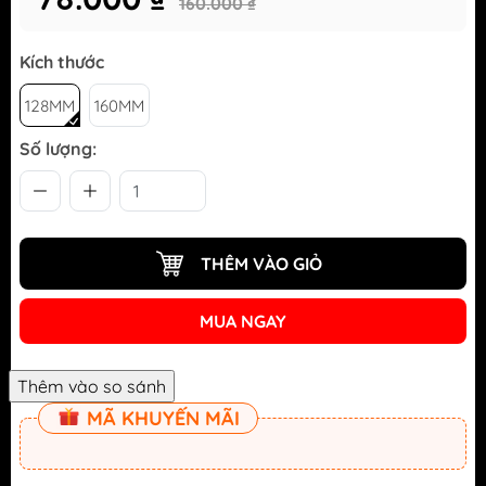
160.000 ₫
Kích thước
128MM
160MM
Số lượng:
THÊM VÀO GIỎ
MUA NGAY
MÃ KHUYẾN MÃI