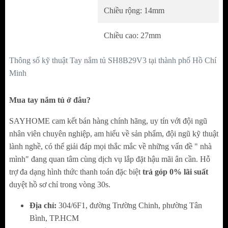
Chiều rộng: 14mm
Gam màu phối ấn tượng – Vẻ đẹp của sự tinh tế
và cá tính
Chiều cao: 27mm
Hai sắc độ đối lập – bạc và vàng – được xử lý
Thông số kỹ thuật Tay nắm tủ
SH8B29V3
tại thành phố Hồ Chí
kỹ lưỡng để không chỉ hòa quyện mà còn tôn
Minh
nhau nổi bật, biến chiếc tay nắm nhỏ trở
Mua tay nắm tủ ở đâu?
thành một chi tiết “trang sức” đầy thẩm mỹ
cho cánh tủ.
SAYHOME cam kết bán hàng chính hãng, uy tín với đội ngũ
Đặc biệt phù hợp với tủ trong phòng khách,
nhân viên chuyên nghiệp, am hiểu về sản phẩm, đội ngũ kỹ thuật
tủ trưng bày hay các không gian yêu cầu tính
lành nghề, có thể giải đáp mọi thắc mắc về những vấn đề " nhà
mình" đang quan tâm cùng dịch vụ lắp đặt hậu mãi ân cần. Hỗ
thẩm mỹ cao.
trợ đa dạng hình thức thanh toán đặc biệt
trả góp 0% lãi suất
duyệt hồ sơ chỉ trong vòng 30s.
Địa chỉ:
304/6F1, đường Trường Chinh, phường Tân
Bình, TP.HCM