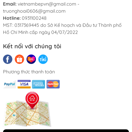
Email:
vietnambepvn@gmail.com -
truonghoai0606@gmail.com
Hotline:
0931100248
MST: 0317369445 do Sở Kế hoạch và Đầu tư Thành phố
Hồ Chí Minh cấp ngày 04/07/2022
Kết nối với chúng tôi
MUA TAY NẮM TỦ Ở ĐÂU?
Phương thức thanh toán
Mua tay nắm tủ ở đâu luôn là câu hỏi được nhiều
khách hàng quan tâm khi muốn lựa chọn những
mẫu tay nắm vừa đẹp, bền, lại phù hợp với phong
cách nội thất của ngôi nhà. Hiện nay
SAYHOME
- địa chỉ uy tín phân phối tay nắm tủ
cao cấp với đội ngũ nhân viên chuyên nghiệp, am
hiểu về sản phẩm, đội ngũ kỹ thuật lành nghề, có