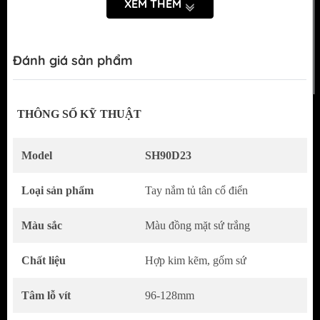
XEM THÊM
Đánh giá sản phẩm
THÔNG SỐ KỸ THUẬT
Model
SH90D23
Vẻ đẹp tân cổ điển Châu Âu – Khơi gợi nét sang
trọng vượt thời gian
Loại sản phẩm
Tay nắm tủ tân cổ điển
Tay Nắm Tủ
SH90D23
sở hữu phong cách
Màu sắc
Màu đồng mặt sứ trắng
tân cổ điển Châu Âu đầy tinh tế, nổi bật với
phần tay cầm được khắc họa họa tiết hoa
Chất liệu
Hợp kim kẽm, gốm sứ
duyên dáng trên nền chất liệu sứ cao cấp.
Tâm lỗ vít
96-128mm
Mỗi chi tiết là sự kết hợp hài hòa giữa tính