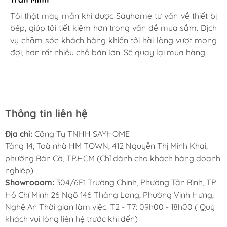
Gia đình bác sĩ X.A
Tôi thật may mắn khi được Sayhome tư vấn về thiết bị
bếp, giúp tôi tiết kiệm hơn trong vấn đề mua sắm. Dịch
Mình rất mê cách nhân viên tư vấn, chăm sóc khách tận
MUA TAY NẮM TỦ Ở ĐÂU?
vụ chăm sóc khách hàng khiến tôi hài lòng vượt mong
tình, chu đáo tại Sayhome. Mình đã mua 2 máy rửa bát
đợi, hơn rất nhiều chỗ bán lớn. Sẽ quay lại mua hàng!
cho mình và bố mẹ chồng,chất lượng ổn định. Ở đây có
Mua tay nắm tủ ở đâu luôn là câu hỏi được nhiều
rất nhiều mặt hàng phong phú, tha hồ lựa chọn. Chúc
khách hàng quan tâm khi muốn lựa chọn những
Sayhome ngày càng phát triển.
mẫu tay nắm vừa đẹp, bền, lại phù hợp với phong
cách nội thất của ngôi nhà. Hiện nay
Thông tin liên hệ
SAYHOME
- địa chỉ uy tín phân phối tay nắm tủ
Địa chỉ:
Công Ty TNHH SAYHOME
cao cấp với đội ngũ nhân viên chuyên nghiệp, am
Tầng 14, Toà nhà HM TOWN, 412 Nguyễn Thị Minh Khai,
hiểu về sản phẩm, đội ngũ kỹ thuật lành nghề, có
phường Bàn Cờ, TP.HCM (Chỉ dành cho khách hàng doanh
thể giải đáp mọi thắc mắc về những vấn đề " nhà
nghiệp)
mình" đang quan tâm cùng dịch vụ lắp đặt hậu
Showrooom:
304/6F1 Trường Chinh, Phường Tân Bình, TP.
Hồ Chí Minh 26 Ngõ 146 Thăng Long, Phường Vinh Hưng,
mãi ân cần!
Nghệ An Thời gian làm việc: T2 - T7: 09h00 - 18h00 ( Quý
HOTLINE TƯ VẤN 24/7:
0931 100 248
khách vui lòng liên hệ trước khi đến)