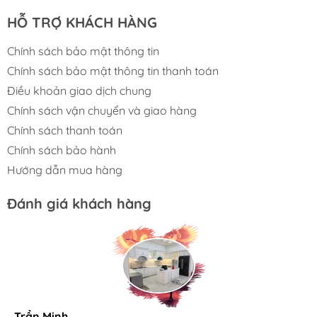
dụng cho nhiều loại tủ, phù hợp với các khu
HỖ TRỢ KHÁCH HÀNG
vực như: Tủ bếp, tủ quần áo, tủ rượu, ngăn
kéo, phòng ngủ, phòng tắm...
Chính sách bảo mật thông tin
Chính sách bảo mật thông tin thanh toán
Thông số kỹ thuật của T
ay nắm tủ tân cổ điển
Điều khoản giao dịch chung
SH90D23
Chính sách vận chuyển và giao hàng
Chính sách thanh toán
Tâm lỗ vít: 96-128mm
Chính sách bảo hành
Chiều dài: 144-175mm
Hướng dẫn mua hàng
Chiều rộng: 24-26mm
Chiều cao: 28mm
Đánh giá khách hàng
Trần Minh