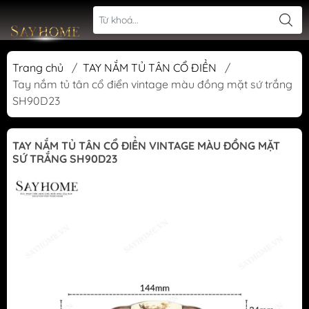
Trang chủ
/
TAY NẮM TỦ TÂN CỔ ĐIỂN
/
Tay nắm tủ tân cổ điển vintage màu đồng mặt sứ trắng
SH90D23
TAY NẮM TỦ TÂN CỔ ĐIỂN VINTAGE MÀU ĐỒNG MẶT
SỨ TRẮNG SH90D23