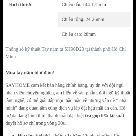
nghệ thuật và độ hoàn thiện cao, góp phần
Kích thước
Chiều dài: 144-175mm
làm bừng sáng không gian nội thất.
Chiều rộng: 24-26mm
Chất liệu sứ cao cấp – Tô điểm vẻ đẹp tinh xảo
Chiều cao: 28mm
Họa tiết hoa được in/khắc tỉ mỉ trên thân tay
nắm bằng sứ, tạo nên điểm nhấn nổi bật
Thông số kỹ thuật Tay nắm tủ SH90D23 tại thành phố Hồ Chí
nhưng vẫn thanh lịch.
Minh
Sự kết hợp giữa kim loại và sứ mang đến
Mua tay nắm tủ ở đâu?
cảm giác sang trọng, cổ điển nhưng không lỗi
thời.
SAYHOME cam kết bán hàng chính hãng, uy tín với đội ngũ
nhân viên chuyên nghiệp, am hiểu về sản phẩm, đội ngũ kỹ thuật
Gam màu đồng trầm ấm – Dễ dàng phối hợp
lành nghề, có thể giải đáp mọi thắc mắc về những vấn đề " nhà
nội thất
mình" đang quan tâm cùng dịch vụ lắp đặt hậu mãi ân cần. Hỗ
trợ đa dạng hình thức thanh toán đặc biệt
trả góp 0% lãi suất
Sản phẩm sở hữu màu đồng thanh lịch, giúp
duyệt hồ sơ chỉ trong vòng 30s.
dễ dàng kết hợp với nhiều phong cách nội
Địa chỉ:
304/6F1, đường Trường Chinh, phường Tân