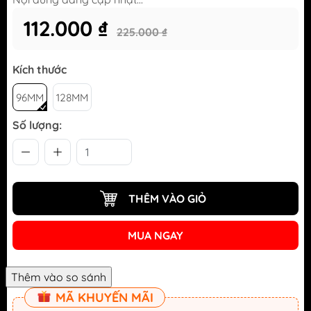
112.000 ₫
225.000 ₫
Kích thước
96MM
128MM
Số lượng:
THÊM VÀO GIỎ
MUA NGAY
MÃ KHUYẾN MÃI