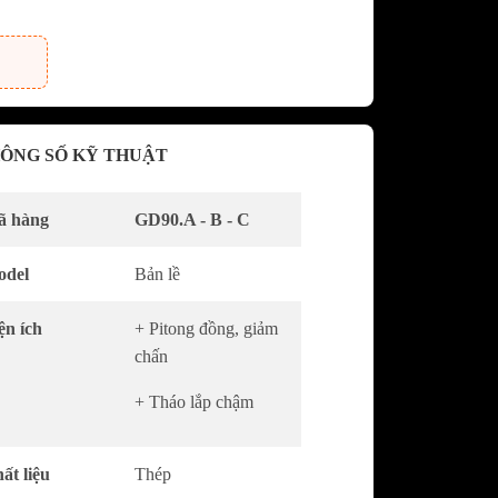
dưới GRANDX
khô GRANDX
n áo GRANDX
ÔNG SỐ KỸ THUẬT
URA
Vòi rửa chén bát NOBILI -
NOBINOX
KURA
Chậu rửa chén bát NOBILI -
ã hàng
GD90.A - B - C
NOBINOX
át SAKURA
del
Bản lề
AKURA
 sóng
ện ích
+ Pitong đồng, giảm
chấn
c SAKURA
+ Tháo lắp chậm
ất liệu
Thép