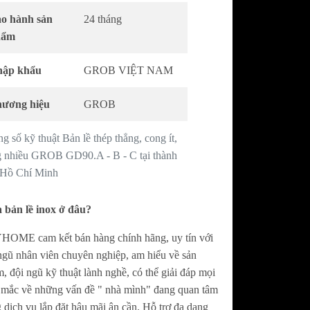
AWONKOO
Bếp điện từ COMFEE
o hành sản
24 tháng
AWONKOO
Máy hút mùi COMFEE
hẩm
Máy rửa chén COMFEE
Lò nướng - Lò vi sóng COMFEE
ập khẩu
GROB VIỆT NAM
ương hiệu
GROB
g số kỹ thuật Bản lề thép thẳng, cong ít,
 nhiều GROB GD90.A - B - C tại thành
 Hồ Chí Minh
bản lề inox ở đâu?
OME cam kết bán hàng chính hãng, uy tín với
ngũ nhân viên chuyên nghiệp, am hiểu về sản
, đội ngũ kỹ thuật lành nghề, có thể giải đáp mọi
 mắc về những vấn đề " nhà mình" đang quan tâm
 dịch vụ lắp đặt hậu mãi ân cần. Hỗ trợ đa dạng