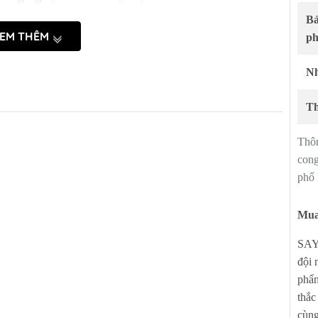
B-GEM
Máy rửa chén LG
Bếp điện từ H
Bả
ết kế tiêu chuẩn thông minh nhằm để giảm chấn tủ
ch hợp
Lò vi sóng LG
Máy hút mùi H
EM THÊM
p
trong bản lề đảm bảo ray trượt đóng mở êm dịu
-GEM
Nh
ng vòi B-
n tiện cao và thiết kế hấp dẫn, đó là lý do tại
Th
đa năng B-
ịu được 200.000 chuyển động đóng mở.
Thôn
lề
cong
phố
IBA
Bếp điện từ HOÀ PHÁT
Tay nâng BLUM
Mua 
 chính xác tạo ra bố cục khoảng hở hoàn hảo
Máy lọc nước HOÀ PHÁT
ạt.
SAYH
Cây nước nóng lạnh HOÀ
PHÁT
đội 
ng cao tuổi thọ cho tủ bếp.
phẩm
Lõi lọc nước thay thế HOÀ
PHÁT
thắc
 ồn và giúp việc đóng mở cửa tủ trở nên dễ
cùng
Quạt điều hoà hơi nước Hoà