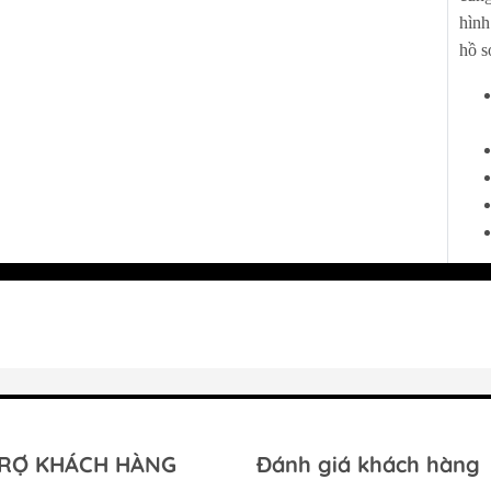
thiết kế tủ bếp, sử dụng bản lề giảm chấn sẽ giúp
Phát
hình
ng.
hồ s
Tủ đông HOÀ PHÁT
Tủ lạnh HOÀ PHÁT
đơn giản nên việc tháo lắp để vệ sinh cũng dễ
Máy giặt HOÀ PHÁT
Đồ gia dụng HOÀ PHÁT
 sự an toàn cao, đặc biệt với những gia đình có
từ, không xảy ra những tình huống xấu cho trẻ.
 chất liệu khác nhau.
ược nhu cầu sử dụng của nhiều người
ạo từ bản lề bật thẳng và giảm chấn. Thường sử
RỢ KHÁCH HÀNG
Đánh giá khách hàng