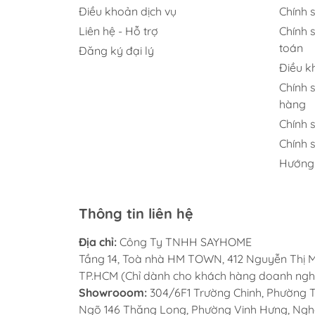
Bản lề cong: Là loại bản lề có cấu
Điều khoản dịch vụ
Chính 
tủ liền kề có chung 1 vách.
Liên hệ - Hỗ trợ
Chính 
toán
Đăng ký đại lý
Bản lề lọt là (bản lề cong nhiều):
Điều k
không va chạm với tường.
Chính 
hàng
Hướng dẫn chi tiết cách lắp vòi rửa b
Chính 
Chính 
Bước 1:
Chuẩn bị dụng cụ cần thiết
Hướng
Các dụng cụ gồm: máy khoan, ốc vít, bút
phù hợp với cách tủ.
Thông tin liên hệ
Bước 2:
Tháo bản lề cũ (nếu có)
Địa chỉ:
Công Ty TNHH SAYHOME
Tầng 14, Toà nhà HM TOWN, 412 Nguyễn Thị M
Sau khi có đầy đủ các dụng cụ cần 
TP.HCM (Chỉ dành cho khách hàng doanh ngh
tủ bếp bằng cách dùng tua vít vặn 
Showrooom:
304/6F1 Trường Chinh, Phường Tâ
đồng hồ.
Ngõ 146 Thăng Long, Phường Vinh Hưng, Nghệ 