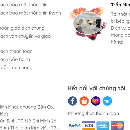
 tạo từ bản lề cong và giảm chấn, sử dụng với 2
sách bảo mật thông tin
Gia đình 
Trần Mi
sách bảo mật thông tin thanh
Mình rất
Tôi thật
tận tình
bị bếp, 
 được dùng cho tủ sát tường để khi mở cánh tủ
hoản giao dịch chung
rửa bát 
Dịch vụ 
Ở đây có
mong đợi
sách vận chuyển và giao
chọn. Ch
hàng!
át đơn giản tại nhà
sách thanh toán
sách bảo hành
 dẫn mua hàng
 chì, thước kẻ, tua vít, giấy ráp và bộ bản lề
Kết nối với chúng tôi
inh Khai, phường Bàn Cờ,
thiết, hãy tháo bộ bản lề cũ đã hư hỏng ra khỏi
Phương thức thanh toán
iệp)
tất cả các vít của tủ bếp cũ ngược chiều kim
n Bình, TP. Hồ Chí Minh 26
An Thời gian làm việc: T2 -