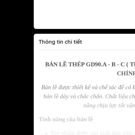
Thông tin chi tiết
Tủ lạnh Mitsubishi
BẢN LỀ THÉP GD90.A - B - C 
CHÍN
Bản lề được thiết kế và chế tác để có 
bản lề dày và chắc chắn. Chất liệu c
năng chịu lực tốt vậ
Tính năng của bản lề
Sản phẩm được sản xuất dựa trên 