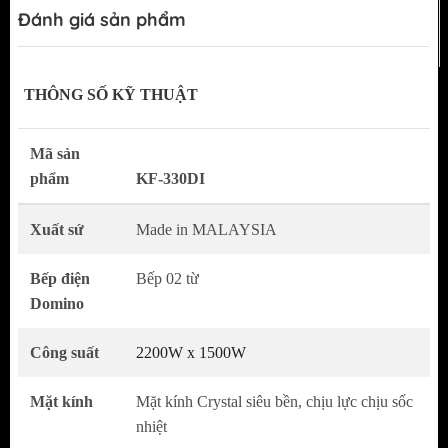
tối đa. Bếp còn được trang bị bo mạch cung cấp
Đánh giá sản phẩm
bởi EGO bền bỉ và an toàn, tăng tuổi thọ bếp .
THÔNG SỐ KỸ THUẬT
Mã sản
phẩm
KF-330DI
Xuất sứ
Made in MALAYSIA
Bếp điện
Bếp 02 từ
Domino
Công suất
2200W x 1500W
Mặt kính
Mặt kính Crystal siêu bền, chịu lực chịu sốc
nhiệt