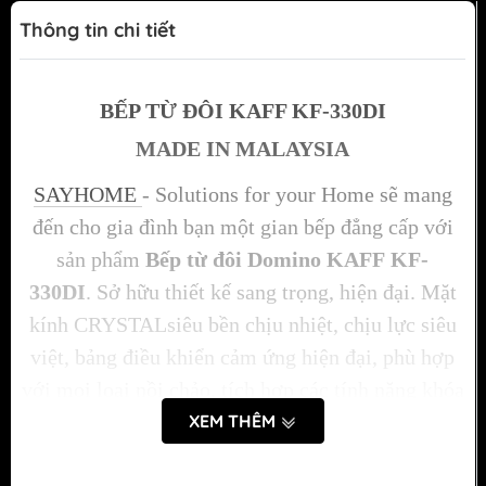
Thông tin chi tiết
BẾP TỪ ĐÔI KAFF KF-330DI
MADE IN MALAYSIA
SAYHOME
- Solutions for your Home sẽ mang
đến cho gia đình bạn một gian bếp đẳng cấp với
sản phẩm
Bếp từ đôi Domino KAFF KF-
330DI
. Sở hữu thiết kế sang trọng, hiện đại. Mặt
kính CRYSTALsiêu bền chịu nhiệt, chịu lực siêu
việt, bảng điều khiển cảm ứng hiện đại, phù hợp
với mọi loại nồi chảo, tích hợp các tính năng khóa
trẻ em, tự động ngắt điện khi quá nhiệt giúp tiết
XEM THÊM
kiệm điện năng, nhanh chóng và đảm bảo an toàn