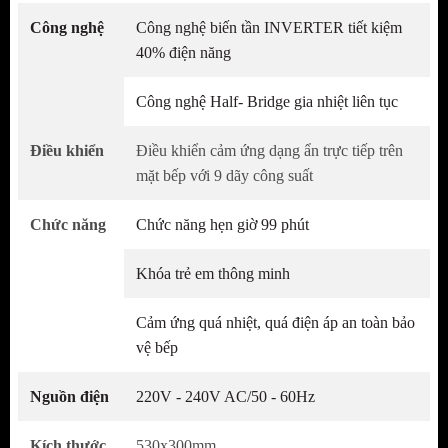
Công nghệ
Công nghệ biến tần INVERTER tiết kiệm
Bếp từ đôi Domino KAFF KF-330DI
với thiết kế
40% điện năng
gồm 2 vùng nấu từ dạng đứng. Đặc biệt,
bếp từ
Công nghệ Half- Bridge gia nhiệt liên tục
đôi Domino KF-330DI
còn có tính năng chia
công suất cho mỗi lò kết hợp với công nghệ biến
Điều khiển
Điều khiển cảm ứng dạng ẩn trực tiếp trên
tần
INVERTER
thông minh giúp tiết kiệm được
mặt bếp với 9 dãy công suất
rất nhiều điện năng tiêu thụ, bảo vệ cho bếp tốt
hơn. Cùng với đó là bảng điều khiển cảm ứng siêu
Chức năng
Chức năng hẹn giờ 99 phút
nhạy cùng với màn hình
LED
hiện thị trực quan
Khóa trẻ em thông minh
giúp người dùng dễ dàng thao tác và quan sát quá
trình nấu nướng của mình.
Cảm ứng quá nhiệt, quá điện áp an toàn bảo
vệ bếp
Bếp điện từ thường xuyên ra mắt với nhiều mẫu
mã mới nhằm tạo ra nhiều sự lựa chọn hơn cho
Nguồn điện
220V - 240V AC/50 - 60Hz
khách hàng . Vì thế, với nhiều kiểu dáng, thiết kế
Kích thước
530x300mm