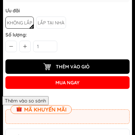
Ưu đãi
KHÔNG LẮP
LẮP TẠI NHÀ
Số lượng:
THÊM VÀO GIỎ
MUA NGAY
MÃ KHUYẾN MÃI