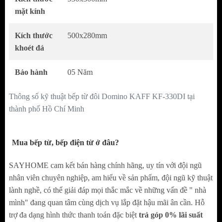
cùng tích hợp nhiều tính năng nấu vượt trội, làm
mặt kính
cho người tiêu dùng khó khăn hơn trong việc chọn
mua cho gia đình mình một chiếc bếp điện từ ưng
Kích thước
500x280mm
ý. Thấu hiểu được nỗi lo của khách hàng,
khoét đá
SAYHOME đã tìm hiểu rất kỹ và giới thiệu
Bảo hành
05 Năm
đến gia đình mình sản phẩm bếp điện từ Domino
KAFF KF-330DI
một thiết kế hoàn toàn mới
Thông số kỹ thuật bếp từ đôi Domino KAFF KF-330DI tại
cùng những tính năng thông minh, thiết kế châu
thành phố Hồ Chí Minh
Âu hứa hẹn sẽ mang lại nhiều tiện ích hơn với giá
thành hợp lý nhất trên thị trường bếp nhập khẩu
Mua bếp từ, bếp điện từ ở đâu?
hiện nay.
SAYHOME cam kết bán hàng chính hãng, uy tín với đội ngũ
nhân viên chuyên nghiệp, am hiểu về sản phẩm, đội ngũ kỹ thuật
lành nghề, có thể giải đáp mọi thắc mắc về những vấn đề " nhà
mình" đang quan tâm cùng dịch vụ lắp đặt hậu mãi ân cần. Hỗ
trợ đa dạng hình thức thanh toán đặc biệt
trả góp 0% lãi suất