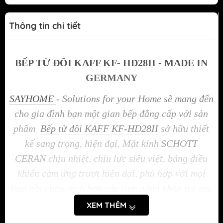
Thông tin chi tiết
BẾP TỪ ĐÔI KAFF KF- HD28II -
MADE IN
GERMANY
SAYHOME
- Solutions for your Home sẽ mang đến
cho gia đình bạn một gian bếp đẳng cấp với sản
phẩm
Bếp từ đôi KAFF KF-HD28II
sở hữu thiết
kế sang trọng, hiện đại. Mặt kính
SCHOTT
CERAN
chịu nhiệt, chịu lực siêu việt, bảng điều
khiển cảm ứng trượt hiện đại, phù hợp với mọi
loại nồi chảo, tích hợp các tính năng khóa trẻ em,
tự động ngắt điện khi quá nhiệt giúp tiết kiệm điện
XEM THÊM
năng, nhanh chóng và đảm bảo an toàn tối đa. Bếp