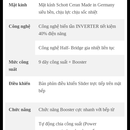
tâm sử dụng mà không lo bị bỏng hay điện
Mặt kính
Mặt kính Schott Ceran Made in Germany
giật.
siêu bền, chịu lực chịu sốc nhiệt
Đây là mặt kính
Schott Ceran
chuyên dụng
Công nghệ
Công nghệ biến tần INVERTER tiết kiệm
dành cho bếp điện từ, là một loại kính có chất
40% điện năng
lượng cao, rất cứng, bền và có nhiều đặc
điểm nổi trội như: khả năng chịu nhiệt, khả
Công nghệ Half- Bridge gia nhiệt liên tục
năng chống trầy xước và chống va đập ....
Mức công
9 dãy công suất + Booster
Mặt kính gồm các thấu kính hội tụ, truyền
suất
nhiệt từ bếp lên đáy nồi theo phương thẳng
đứng, không thất thoát nhiệt ra môi trường.
Điều khiển
Bàn phím điều khiển Slider trực tiếp trên mặt
Mặt kính màu xám liền nguyên khối, an toàn,
bếp
thẩm mỹ và tiện trong việc vệ sinh, lau chùi.
Bếp từ đôi KAFF KF-HD28II
với công
Chức năng
Chức năng Booster cực nhanh với bếp từ
nghệ
Inverter
thông minh vượt trội giúp làm
Tự động chia công suất (Power
giảm lượng tiêu thụ điện của các sản phẩm