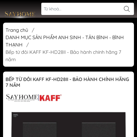
Trang chủ
/
DANH MỤC SẢN PHẨM ANH SINH - TÂN BÌNH - BÌNH
THẠNH
/
Bếp từ đôi KAFF KF-HD28II - Bảo hành chính hãng 7
năm
BẾP TỪ ĐÔI KAFF KF-HD28II - BẢO HÀNH CHÍNH HÃNG
7 NĂM