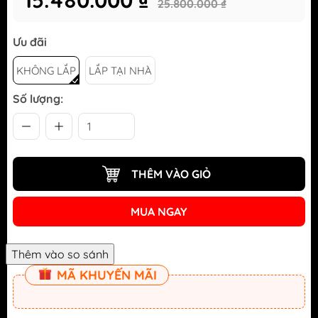
15.480.000 ₫
25.800.000 ₫
Ưu đãi
KHÔNG LẮP
LẮP TẠI NHÀ
Số lượng:
THÊM VÀO GIỎ
MUA NGAY
MÃ KHUYẾN MÃI