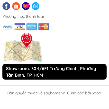
• Mặt kính Schott Ceran Made in Germany
siêu bền, chịu lực chịu sốc nhiệt
Phương thức thanh toán
• Bo mạch EGO Made in Germany
• Đầu đốt EGO Made in Germany
• Công nghệ biến tần INVERTER tiết kiệm
40% điện năng
• Công nghệ Half- Bridge gia nhiệt liên tục
Showroom: 304/6F1 Trường Chinh, Phường
• Tự động chia sẻ công suất (Power
Tân Bình, TP. HCM
management) cho các vùng nấu
• 9 dãy công suất + Booster
Bản quyền thuộc về sayhome.vn. Cung cấp bởi Sapo.
• Điều khiển dạng cảm ứng Slider dạng ẩn