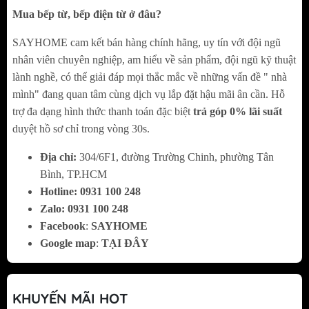
đang đun nấu, sau đó ta tiếp tục đun nấu trở
Mua bếp từ, bếp điện từ ở đâu?
lại bằng việc nhấn vào thanh trượt Slider
SAYHOME cam kết bán hàng chính hãng, uy tín với đội ngũ
hoặc phím Pause, bếp sẽ hoạt động trở lại
nhân viên chuyên nghiệp, am hiểu về sản phẩm, đội ngũ kỹ thuật
đúng cài đặt trước đó khi được khởi chạy trở
lành nghề, có thể giải đáp mọi thắc mắc về những vấn đề " nhà
mình" đang quan tâm cùng dịch vụ lắp đặt hậu mãi ân cần. Hỗ
lại.
trợ đa dạng hình thức thanh toán đặc biệt
trả góp 0% lãi suất
Chức năng ủ ấm “hâm nóng”:
Với công
duyệt hồ sơ chỉ trong vòng 30s.
nghệ biến tần
Inverter
vượt trội,
Bếp từ đôi
KAFF KF-HD28II
Địa chỉ:
304/6F1, đường Trường Chinh, phường Tân
có khả năng ủ ấm ở nhiệt
Bình, TP.HCM
độ nhất định, chức năng ủ ấm được lập trình
Hotline:
0
931 100 248
giữ mức nhiệt độ ổn định giúp chúng ta duy
Zalo:
0
931 100 248
trì nhiệt cho thức ăn luôn nóng mà không bị
Facebook
:
SAYHOME
nguội đi phải đun lại nhiều lần làm giảm chất
Google map
:
TẠI ĐÂY
dinh dưỡng trong thức ăn, đặc biệt về mùa
đông thời tiết lạnh.
KHUYẾN MÃI HOT