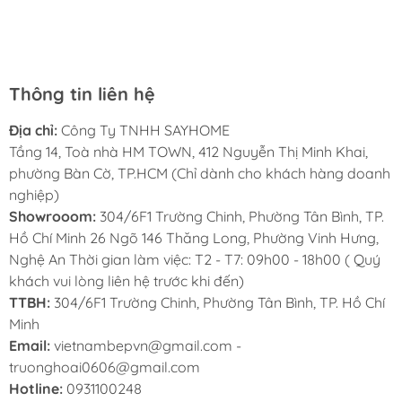
rất nhiều mặt hàng phong phú, tha hồ lựa chọn. Chúc
Sayhome ngày càng phát triển.
Thông tin liên hệ
Địa chỉ:
Công Ty TNHH SAYHOME
Tầng 14, Toà nhà HM TOWN, 412 Nguyễn Thị Minh Khai,
phường Bàn Cờ, TP.HCM (Chỉ dành cho khách hàng doanh
nghiệp)
Showrooom:
304/6F1 Trường Chinh, Phường Tân Bình, TP.
Hồ Chí Minh 26 Ngõ 146 Thăng Long, Phường Vinh Hưng,
Nghệ An Thời gian làm việc: T2 - T7: 09h00 - 18h00 ( Quý
khách vui lòng liên hệ trước khi đến)
TTBH:
304/6F1 Trường Chinh, Phường Tân Bình, TP. Hồ Chí
Minh
Email:
vietnambepvn@gmail.com -
truonghoai0606@gmail.com
Hotline:
0931100248