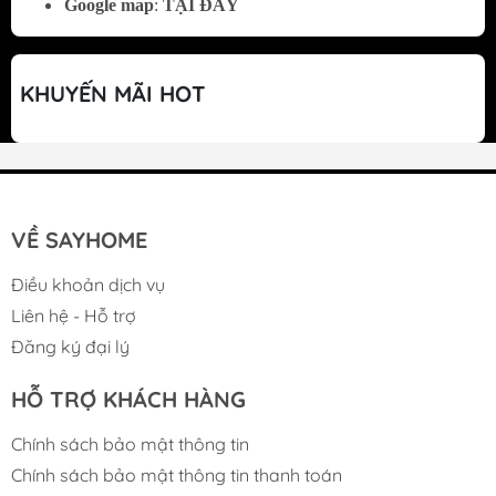
Google map
:
TẠI ĐÂY
KHUYẾN MÃI HOT
VỀ SAYHOME
Điều khoản dịch vụ
Liên hệ - Hỗ trợ
Đăng ký đại lý
HỖ TRỢ KHÁCH HÀNG
MUA BẾP ĐIỆN TỪ CHÍNH HÃNG Ở ĐÂU?
Chính sách bảo mật thông tin
Chính sách bảo mật thông tin thanh toán
Mua bếp điện từ chính hãng ở đâu luôn là câu hỏi