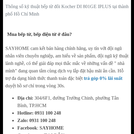
Thông số kỹ thuật bếp từ đôi Kocher DI 801GE IPLUS tại thành
phố Hồ Chí Minh
Mua bếp từ, bếp điện từ ở đâu?
SAYHOME cam kết bán hàng chính hãng, uy tín với đội ngũ
nhân viên chuyên nghiệp, am hiểu về sản phẩm, đội ngũ kỹ thuật
CHÍNH SÁCH BẢO HÀNH
lành nghề, có thể giải đáp mọi thắc mắc về những vấn đề " nhà
mình" đang quan tâm cùng dịch vụ lắp đặt hậu mãi ân cần. Hỗ
trợ đa dạng hình thức thanh toán đặc biệt
trả góp 0% lãi suất
duyệt hồ sơ chỉ trong vòng 30s.
Địa chỉ:
304/6F1, đường Trường Chinh, phường Tân
Bình, TP.HCM
Hotline:
0
931 100 248
Zalo:
0
931 100 248
Facebook
:
SAYHOME