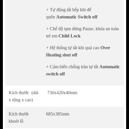
+ Tự động tắt bếp khi để
quên
Automatic Switch off
+ Chế độ tạm dừng Pause, khóa an toàn
trẻ em
Child Lock
HÌNH ẢNH THỰC TẾ CỦA BẾP TỪ
KOCHER DI 801GE IPLUS
+ Hệ thống tự tắt khi quá cao
Over
Heating shut off
+ Cảm biến chống tràn tự tắt
Automatic
switch off
Kích thước (dài
730x420x40mm
x rộng x cao)
Kích thước
685x385mm
khoét lỗ