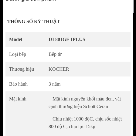
THÔNG SỐ KỸ THUẬT
Model
DI 801GE IPLUS
ĐẶC ĐIỂM MẶT KÍNH
Mặt kính nguyên khối màu đen, vát cạnh
Loại bếp
Bếp từ
thương hiệu Schott Ceran
Thương hiệu
KOCHER
Chịu nhiệt 1000 độC, chịu sốc nhiệt 800 độ
C, chịu lực 15kg
Bảo hành
3 năm
Chống trầy xước, chống cong vênh tốt
Mặt kính
+ Mặt kính nguyên khối màu đen, vát
CHỨC NĂNG SẢN PHẨM
cạnh thương hiệu Schott Ceran
Sử dụng 100% linh kiện chính hãng EGO-
+ Chịu nhiệt 1000 độC, chịu sốc nhiệt
800 độ C, chịu lực 15kg
made in Germany