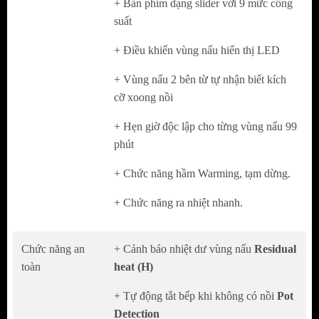
Detection
+ Bàn phím dạng slider với 9 mức công
suất
Tự động tắt bếp khi để quên
Automatic
Switch off
+ Điều khiển vùng nấu hiển thị LED
Chế độ tạm dừng Pause, khóa an toàn trẻ
+ Vùng nấu 2 bên từ tự nhận biết kích
em
Child Lock
cỡ xoong nồi
Hệ thống tự tắt khi quá cao
Over Heating
+ Hẹn giờ độc lập cho từng vùng nấu 99
shut off
phút
Cảm biến chống tràn tự tắt
Automatic
+ Chức năng hầm Warming, tạm dừng.
switch off
+ Chức năng ra nhiệt nhanh.
Chức năng an
+ Cảnh báo nhiệt dư vùng nấu
Residual
toàn
heat (H)
+ Tự động tắt bếp khi không có nồi
Pot
Detection