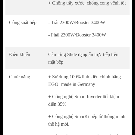
Công nghệ Smart Inverter tiết kiệm điện 35%
+ Chống trầy xước, chống cong vênh tốt
Công nghệ SmarKi bếp từ thông minh thế hệ
mới.
Công suất bếp
- Trái 2300W/Booster 3400W
Bàn phím dạng slider với 9 mức công suất
- Phải 2300W/Booster 3400W
Điều khiển vùng nấu hiển thị LED
Vùng nấu 2 bên từ tự nhận biết kích cỡ xoong
Điều khiển
nồi
Cảm ứng Slide dạng ẩn trực tiếp trên
mặt bếp
Hẹn giờ độc lập cho từng vùng nấu 99 phút
Chức năng hầm Warming, tạm dừng.
Chức năng
+ Sử dụng 100% linh kiện chính hãng
Chức năng ra nhiệt nhanh.
EGO- made in Germany
CHỨC NĂNG AN TOÀN
+ Công nghệ Smart Inverter tiết kiệm
điện 35%
Cảnh báo nhiệt dư vùng nấu
Residual heat
+ Công nghệ SmarKi bếp từ thông minh
(H)
thế hệ mới.
Tự động tắt bếp khi không có nồi
Pot