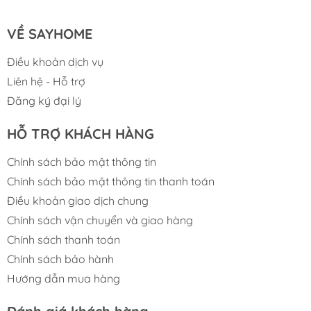
mức công suất, kèm theo mức Booster "P"
giúp nấu ăn nhanh hơn.
VỀ SAYHOME
Khi bật tính năng Booster độc lập, công suất
Điều khoản dịch vụ
vùng từ bên phải đạt đến 2000W.
Liên hệ - Hỗ trợ
Đăng ký đại lý
Mặt kính Eurokera chịu lực, chịu nhiệt tốt:
HỖ TRỢ KHÁCH HÀNG
Bếp từ đôi MH-02IS
được trang bị kính
Eurokera danh tiếng của Pháp. Loại kính này
Chính sách bảo mật thông tin
có ưu điểm là siêu bền, chịu được lực nặng
Chính sách bảo mật thông tin thanh toán
và chịu nhiệt cao đến 700 độ C.
Điều khoản giao dịch chung
Chính vì vậy bạn có thể yên tâm về độ bền
Chính sách vận chuyển và giao hàng
Chính sách thanh toán
của sản phẩm và thoải mái sử dụng bếp trong
Chính sách bảo hành
mọi hoàn cảnh khác nhau.
Hướng dẫn mua hàng
Bên cạnh đó, mặt kính Eurokera còn rất trơn
và phẳng giúp bạn dễ dàng lau chùi, vệ sinh