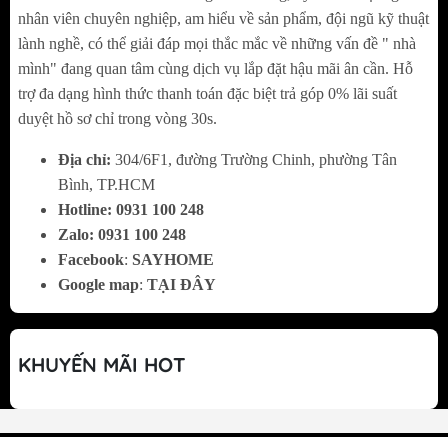
công suất,...
nhân viên chuyên nghiệp, am hiểu về sản phẩm, đội ngũ kỹ thuật
Việc thiết kế rõ ràng như thế giúp cho việc sử
lành nghề, có thể giải đáp mọi thắc mắc về những vấn đề " nhà
dụng bếp được dễ dàng hơn, đặc biệt các gia
mình" đang quan tâm cùng dịch vụ lắp đặt hậu mãi ân cần. Hỗ
trợ đa dạng hình thức thanh toán đặc biệt trả góp 0% lãi suất
đình có người lớn tuổi cần sử dụng bếp trong
duyệt hồ sơ chỉ trong vòng 30s.
việc nấu ăn hàng ngày.
Địa chỉ:
304/6F1, đường Trường Chinh, phường Tân
Vùng nấu bên trái công suất đến 1800W:
Bình, TP.HCM
Hotline:
0
931 100 248
Vùng nấu bên trái có 9 mức công suất, kèm
Zalo:
0
931 100 248
theo mức Booster "P" giúp nấu ăn nhanh hơn.
Facebook
:
SAYHOME
Khi bật tính năng Booster độc lập, công suất
Google map
:
TẠI ĐÂY
vùng từ bên trái đạt đến 1800W.
Vùng nấu bên phải công suất đến 2000W:
KHUYẾN MÃI HOT
Tương tự như vùng nấu trái, vùng phải của
bếp từ đôi Malloca MH-02IS
cũng có 9