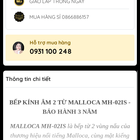
GIAO LẮP TRONG NGÀY
MUA HÀNG SỈ 0866886157
Hỗ trợ mua hàng
0931 100 248
Thông tin chi tiết
BẾP KÍNH ÂM 2 TỪ MALLOCA MH-02IS -
BẢO HÀNH 3 NĂM
MALLOCA MH-02IS
là bếp từ 2 vùng nấu của
thương hiệu nổi tiếng Malloca, cùng mặt kiếng