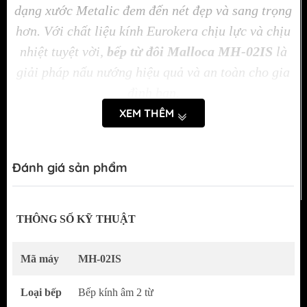
dạng xước Metalic đem đến nét đẹp và sang trọng
hơn. Với chất liệu kính Eurokera chịu lực và chịu
nhiệt tuyệt vời,
bếp từ đôi Malloca MH-02IS
là
giải pháp nấu nướng hiệu quả và an toàn cho gia
đình bạn.
XEM THÊM
Đánh giá sản phẩm
THÔNG SỐ KỸ THUẬT
Mã máy
MH-02IS
Loại bếp
Bếp kính âm 2 từ