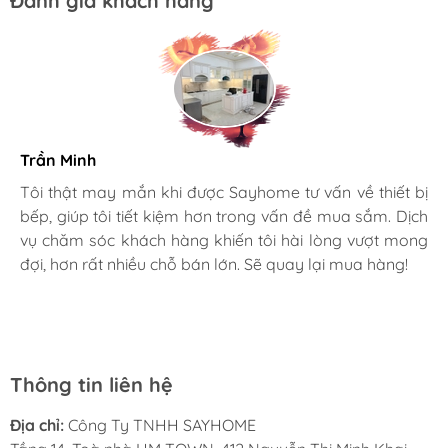
Đánh giá khách hàng
cả trong và sau khi nấu nướng.
Trần Minh
Gia đình bác sĩ X.A
Tôi thật may mắn khi được Sayhome tư vấn về thiết bị
bếp, giúp tôi tiết kiệm hơn trong vấn đề mua sắm. Dịch
Mình rất mê cách nhân viên tư vấn, chăm sóc khách tận
vụ chăm sóc khách hàng khiến tôi hài lòng vượt mong
tình, chu đáo tại Sayhome. Mình đã mua 2 máy rửa bát
đợi, hơn rất nhiều chỗ bán lớn. Sẽ quay lại mua hàng!
cho mình và bố mẹ chồng,chất lượng ổn định. Ở đây có
rất nhiều mặt hàng phong phú, tha hồ lựa chọn. Chúc
Sayhome ngày càng phát triển.
Thông tin liên hệ
Địa chỉ:
Công Ty TNHH SAYHOME