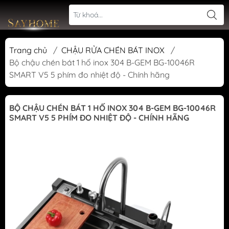
Trang chủ
/
CHẬU RỬA CHÉN BÁT INOX
/
Bộ chậu chén bát 1 hố inox 304 B-GEM BG-10046R
SMART V5 5 phím đo nhiệt độ - Chính hãng
BỘ CHẬU CHÉN BÁT 1 HỐ INOX 304 B-GEM BG-10046R
SMART V5 5 PHÍM ĐO NHIỆT ĐỘ - CHÍNH HÃNG