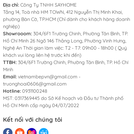
Địa chỉ:
Công Ty TNHH SAYHOME
Tầng 14, Toà nhà HM TOWN, 412 Nguyễn Thị Minh Khai,
phường Bàn Cờ, TP.HCM (Chỉ dành cho khách hàng doanh
nghiệp)
Showrooom:
304/6F1 Trường Chinh, Phường Tân Bình, TP.
Hồ Chí Minh 26 Ngõ 146 Thăng Long, Phường Vinh Hưng,
Nghệ An Thời gian làm việc: T2 - T7: 09h00 - 18h00 ( Quý
khách vui lòng liên hệ trước khi đến)
TTBH:
304/6F1 Trường Chinh, Phường Tân Bình, TP. Hồ Chí
Minh
Email:
vietnambepvn@gmail.com -
truonghoai0606@gmail.com
Hotline:
0931100248
MST: 0317369445 do Sở Kế hoạch và Đầu tư Thành phố
Hồ Chí Minh cấp ngày 04/07/2022
Kết nối với chúng tôi