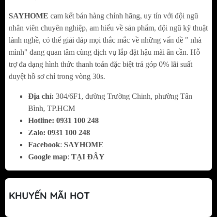
phụ nhỏ không lo tốn nước, có thớt gỗ và
SAYHOME
cam kết bán hàng chính hãng, uy tín với đội ngũ
chậu lỗ rửa rau, hoa quả.
nhân viên chuyên nghiệp, am hiểu về sản phẩm, đội ngũ kỹ thuật
Vòi rửa bát đa năng với 3 chế độ xả với nút
lành nghề, có thể giải đáp mọi thắc mắc về những vấn đề " nhà
điều chỉnh dễ dàng thao tác, có chức năng
mình" đang quan tâm cùng dịch vụ lắp đặt hậu mãi ân cần. Hỗ
hiển thị nhiệt độ và đèn led siêu sang và hiện
trợ đa dạng hình thức thanh toán đặc biệt trả góp 0% lãi suất
duyệt hồ sơ chỉ trong vòng 30s.
đại.
Bộ chậu rửa bát thông minh 5 phím
Bgem
Địa chỉ:
304/6F1, đường Trường Chinh, phường Tân
BG-10046R Smart V5
bao gồm : bộ xi
Bình, TP.HCM
Hotline:
0
931 100 248
phông ống xả, thớt, 1 chậu rửa phụ, 1 khay
Zalo:
0
931 100 248
phụ.
Facebook
:
SAYHOME
Kích thước chậu rửa: 1000x460x230 mm.
Google map
:
TẠI ĐÂY
Chất liệu Inox SUS 304 mạ Titan màu đen.
Chống bám bẩn, có độ bền cao, an toàn sức
KHUYẾN MÃI HOT
khoẻ cho người sử dụng.