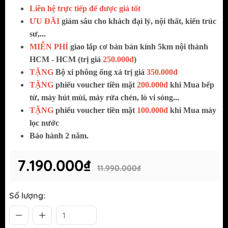
Liên hệ trực tiếp để được giá tốt
ƯU ĐÃI
giảm sâu cho khách đại lý, nội thất, kiến trúc
sư,...
MIỄN PHÍ
giao lắp cơ bản bán kính 5km nội thành
HCM - HCM (trị giá
250.000đ
)
TẶNG
Bộ xi phông ống xả trị giá
350.000đ
TẶNG
phiếu voucher tiền mặt
200.000đ
khi Mua bếp
từ, máy hút mùi, máy rửa chén, lò vi sóng...
TẶNG
phiếu voucher tiền mặt
100.000đ
khi Mua máy
lọc nước
Bảo hành 2 năm.
7.190.000₫
11.990.000₫
Số lượng: