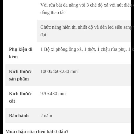
D1000cmxR46cmxC22cm.
Vòi rửa bát đa năng với 3 chế độ xả với nút điều 
Sản phẩm được chế tạo ép khuân liền khối
dàng thao tác
tăng tính thẩm mỹ cho từng góc uốn trong
Chức năng hiển thị nhiệt độ và đèn led siêu sang 
lòng chậu.
đại
Bề mặt được phủ nano mang lại khả năng
chống xước thách thức mọi va đập khi thao
Phụ kiện đi
1 Bộ xi phông ống xả, 1 thớt, 1 chậu rửa phụ, 1 
kèm
tác.
Chậu rửa bát thông minh 5 phím
Bgem BG-
Kích thước
1000x460x230 mm
10046R Smart V5
được làm từ chất liệu
sản phẩm
inox 304 cao cấp với khả năng chống oxy hóa
tốt đặc biệt an toàn cho sức khỏe.
Kích thước
970x430 mm
cắt
Chậu rửa bát thông minh 5 phím
Bgem BG-
10046R Smart V5
thiết kế chống ồn và hệ
Bảo hành
2 năm
thống chống tràn một hố, chậu có thiết kế vòi
thác nước, vòi dây rút 3 chế độ, có chậu rửa
Mua chậu rửa chén bát ở đâu?