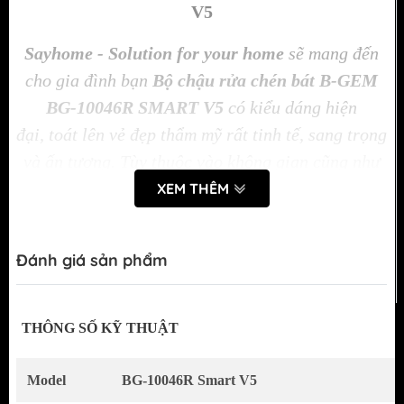
V5
Sayhome - Solution for your home
sẽ mang đến
cho gia đình bạn
Bộ chậu rửa chén bát B-GEM
BG-10046R SMART V5
có kiểu dáng hiện
đại, toát lên vẻ đẹp thẩm mỹ rất tinh tế, sang trọng
và ấn tượng. Tùy thuộc vào không gian cũng như
diện tích của căn bếp, mà có thể lựa chọn sản
XEM THÊM
phẩm chậu rửa chén B-Gem phù hợp nhất cho
không gian sống, để làm nổi bật sự sang trọng,
Đánh giá sản phẩm
tiện nghi và hiện đại của căn bếp gia đình bạn.
THÔNG SỐ KỸ THUẬT
Model
BG-10046R Smart V5