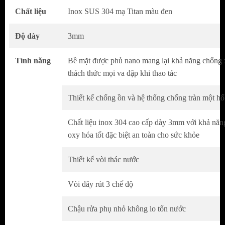
Chất liệu
Inox SUS 304 mạ Titan màu đen
Độ dày
3mm
Tính năng
Bề mặt được phủ nano mang lại khả năng chống
thách thức mọi va đập khi thao tác
Thiết kế chống ồn và hệ thống chống tràn một hố
Chất liệu inox 304 cao cấp dày 3mm với khả nă
oxy hóa tốt đặc biệt an toàn cho sức khỏe
Thiết kế vòi thác nước
ƯU ĐIỂM NỔI BẬT
Vòi dây rút 3 chế độ
Chậu rửa bát thông minh 5 phím
Bgem BG-
10046R Smart V5
là một sản phẩm đáng mơ
Chậu rửa phụ nhỏ không lo tốn nước
ước, chậu 1 hố với kích thước