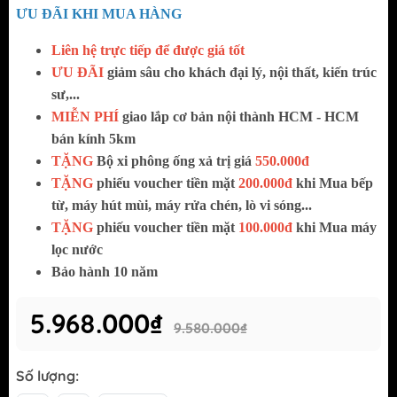
ƯU ĐÃI KHI MUA HÀNG
Liên hệ trực tiếp để được giá tốt
ƯU ĐÃI
giảm sâu cho khách đại lý, nội thất, kiến trúc
sư,...
MIỄN PHÍ
giao
lắp cơ bản nội thành HCM - HCM
bán kính 5km
TẶNG
Bộ xi phông ống xả trị giá
550.000đ
TẶNG
phiếu voucher tiền mặt
200.000đ
khi Mua bếp
từ, máy hút mùi, máy rửa chén, lò vi sóng...
TẶNG
phiếu voucher tiền mặt
100.000đ
khi Mua máy
lọc nước
Bảo hành 10 năm
5.968.000₫
9.580.000₫
Số lượng: