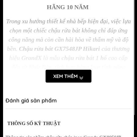
HÃNG 10 NĂM
Trong xu hướng thiết kế nhà bếp hiện đại, việc lựa
chọn một chiếc chậu rửa bát không chỉ đáp ứng
công năng mà còn cần hài hòa về thẩm mỹ và độ
bền.
Chậu rửa bát GX7548JP Hikari
của thương
hiệu
GrandX
là mẫu
chậu rửa bát 1 hố
cao cấp
đến từ Nhật Bản, tích hợp hàng loạt tính năng
thông minh, chất lượng vượt trội và thiết kế đậm
XEM THÊM
phong cách tối giản – hiện đại.
Đánh giá sản phẩm
THÔNG SỐ KỸ THUẬT