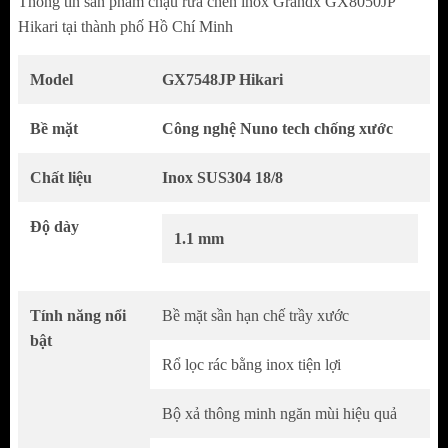
Thông tin sản phầm chậu rửa chén inox Grandx GX8050JP
Hikari tại thành phố Hồ Chí Minh
Model
GX7548JP Hikari
Bề mặt
Công nghệ Nuno tech chống xước
Chất liệu
Inox SUS304 18/8
Độ dày
1.1 mm
Inox SUS304 Cao Cấp – Nền Tảng Của Độ Bền
Tính năng nổi
Bề mặt sần hạn chế trầy xước
bật
Sử dụng inox SUS304 18/8, an toàn khi tiếp
Rổ lọc rác bằng inox tiện lợi
xúc với thực phẩm
Độ dày 1.1 mm mang lại cảm giác chắc chắn,
Bộ xả thông minh ngăn mùi hiệu quả
bền bỉ