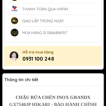
THANH TOÁN QUA VNPAY
GIAO LẮP TRONG NGÀY
MUA HÀNG SỈ 0866886157
Hỗ trợ mua hàng
0931 100 248
Thông tin chi tiết
CHẬU RỬA CHÉN INOX GRANDX
GX7548JP HIKARI - BẢO HÀNH CHÍNH