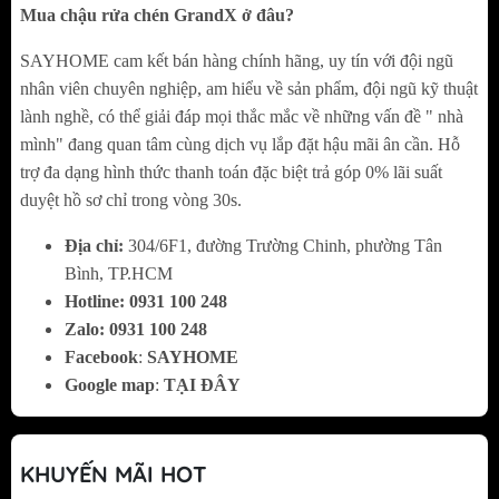
Mua chậu rửa chén GrandX ở đâu?
lớn
SAYHOME cam kết bán hàng chính hãng, uy tín với đội ngũ
Thiết Kế Linh Hoạt – Phù Hợp Nhiều Kiểu Lắp
nhân viên chuyên nghiệp, am hiểu về sản phẩm, đội ngũ kỹ thuật
Đặt
lành nghề, có thể giải đáp mọi thắc mắc về những vấn đề " nhà
mình" đang quan tâm cùng dịch vụ lắp đặt hậu mãi ân cần. Hỗ
Hỗ trợ lắp đặt âm hoặc dương mặt đá
trợ đa dạng hình thức thanh toán đặc biệt trả góp 0% lãi suất
Phù hợp với đa dạng kiểu tủ bếp hiện nay
duyệt hồ sơ chỉ trong vòng 30s.
Giúp không gian bếp đồng bộ và gọn gàng
Địa chỉ:
304/6F1, đường Trường Chinh, phường Tân
hơn
Bình, TP.HCM
Hotline:
0
931 100 248
Góc Bo R50 – Tinh Tế Và An Toàn
Zalo:
0
931 100 248
Facebook
:
SAYHOME
Thiết kế bo tròn giảm va chạm khi sử dụng
Google map
:
TẠI ĐÂY
Dễ lau chùi, hạn chế bám cặn ở các góc
Mang lại cảm giác mềm mại, tinh tế cho tổng
thể chậu
KHUYẾN MÃI HOT