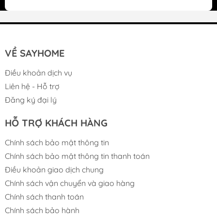
Hệ Thống Thoát Nước Japanese Style – Vận
Hành Hiệu Quả
Siphon Ø185 theo tiêu chuẩn Japanese style
VỀ SAYHOME
Khả năng thoát nước nhanh, ổn định
Điều khoản dịch vụ
Ngăn mùi hiệu quả, giữ khu vực bếp luôn
Liên hệ - Hỗ trợ
thông thoáng
Đăng ký đại lý
HỖ TRỢ KHÁCH HÀNG
Chính sách bảo mật thông tin
Chính sách bảo mật thông tin thanh toán
Điều khoản giao dịch chung
Chính sách vận chuyển và giao hàng
Chính sách thanh toán
Chính sách bảo hành