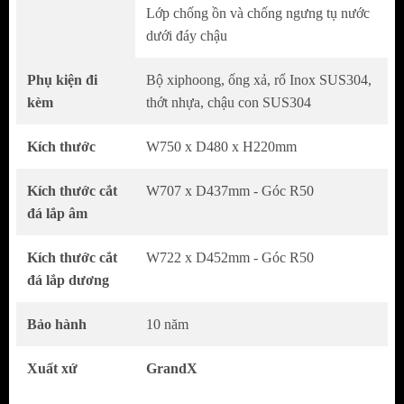
Lớp chống ồn và chống ngưng tụ nước
Chống gỉ sét và oxy hóa tốt, duy trì độ sáng
dưới đáy chậu
bóng lâu dài
Phụ kiện đi
Bộ xiphoong, ống xả, rổ Inox SUS304,
Công Nghệ Bề Mặt Nuno Tech – Giữ Vẻ Đẹp
kèm
thớt nhựa, chậu con SUS304
Theo Thời Gian
Kích thước
W750 x D480 x H220mm
Hạn chế trầy xước trong quá trình sử dụng
Giảm bám bẩn, dễ dàng vệ sinh hàng ngày
Kích thước cắt
W707 x D437mm - Góc R50
Bề mặt luôn sạch sẽ, giữ tính thẩm mỹ cho
đá lắp âm
khu vực bếp
Kích thước cắt
W722 x D452mm - Góc R50
Lòng Chậu Rộng Và Sâu – Thoải Mái Trong
đá lắp dương
Mọi Thao Tác
Bảo hành
10 năm
Kích thước tổng thể 750 × 480 × 220 mm
Xuất xứ
GrandX
Lòng chậu sâu, hạn chế bắn nước ra ngoài
Dễ dàng rửa và ngâm xoong nồi kích thước