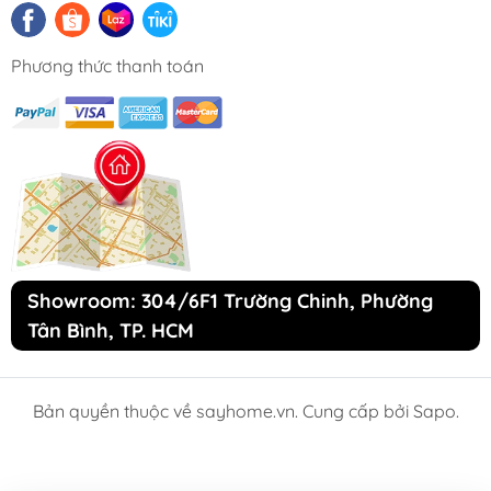
Phương thức thanh toán
Kích thước và lắp đặt Chậu rửa bát GX7548JP
Hikari
Chậu rửa bát GX7548JP Hikari được thiết kế
với kích thước tiêu chuẩn, phù hợp đa số
Showroom: 304/6F1 Trường Chinh, Phường
không gian tủ bếp hiện nay.
Tân Bình, TP. HCM
+ Kích thước tổng thể: 750D x 480R x 220S
mm
Bản quyền thuộc về sayhome.vn. Cung cấp bởi Sapo.
+ Kích thước cắt đá lắp âm : 707*437 - Góc
R50 mm