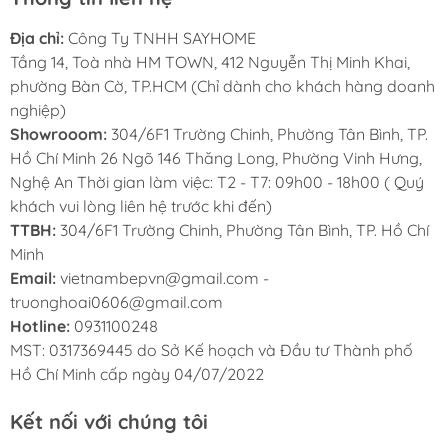
Sử Dụng
Địa chỉ:
Công Ty TNHH SAYHOME
Phụ kiện thiết kế đồng bộ với chậu
Tầng 14, Toà nhà HM TOWN, 412 Nguyễn Thị Minh Khai,
Dễ tháo lắp, linh hoạt trong quá trình sử dụng
phường Bàn Cờ, TP.HCM (Chỉ dành cho khách hàng doanh
nghiệp)
Gia tăng tiện ích, tối ưu không gian bếp
Showrooom:
304/6F1 Trường Chinh, Phường Tân Bình, TP.
Hồ Chí Minh 26 Ngõ 146 Thăng Long, Phường Vinh Hưng,
Nghệ An Thời gian làm việc: T2 - T7: 09h00 - 18h00 ( Quý
khách vui lòng liên hệ trước khi đến)
TTBH:
304/6F1 Trường Chinh, Phường Tân Bình, TP. Hồ Chí
Minh
Email:
vietnambepvn@gmail.com -
truonghoai0606@gmail.com
Hotline:
0931100248
MST: 0317369445 do Sở Kế hoạch và Đầu tư Thành phố
Hồ Chí Minh cấp ngày 04/07/2022
Kết nối với chúng tôi