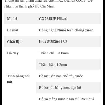
Thông tin sản phầm chậu rửa chén inox Grandx GX7845JP
Hikari tại thành phố Hồ Chí Minh
Model
GX7845JP Hikari
Bề mặt
Công nghệ Nuno tech chống xước
Chất liệu
Inox SUS304 18/8
Độ dày
Thành chậu: 4.0mm
Thân chậu: 1.2mm
Thiết Kế Tối Giản Đậm Chất Nhật
Tính năng nổi
Bề mặt sần hạn chế trầy xước
Kiểu dáng 1 hố rộng rãi, thuận tiện khi rửa
bật
Rổ lọc rác bằng inox tiện lợi
xoong nồi kích thước lớn
Các góc bo cong tinh tế giúp tổng thể mềm
Bộ xả thông minh ngăn mùi hiệu quả
mại và dễ vệ sinh