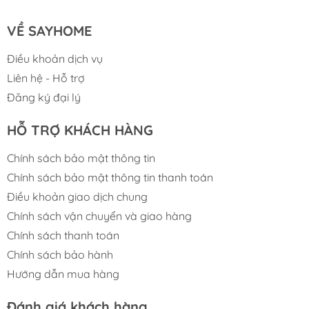
VỀ SAYHOME
Điều khoản dịch vụ
Liên hệ - Hỗ trợ
Đăng ký đại lý
HỖ TRỢ KHÁCH HÀNG
Chính sách bảo mật thông tin
Chính sách bảo mật thông tin thanh toán
Chống Ồn Và Chống Ngưng Tụ Hiệu Quả
Điều khoản giao dịch chung
Lớp phủ sơn tĩnh điện dưới đáy chậu giúp
Chính sách vận chuyển và giao hàng
giảm tiếng ồn khi xả nước
Chính sách thanh toán
Hạn chế ngưng tụ nước, giữ khoang tủ bên
Chính sách bảo hành
Hướng dẫn mua hàng
dưới luôn khô ráo
Mang lại trải nghiệm sử dụng êm ái và dễ
Đánh giá khách hàng