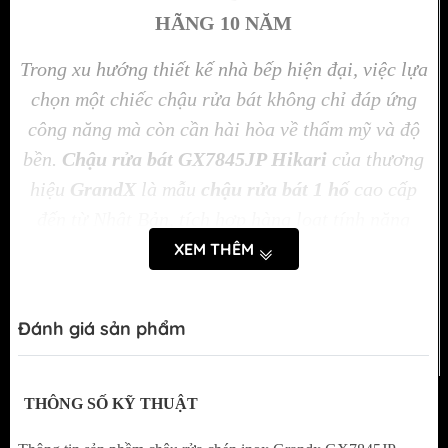
HÃNG 10 NĂM
Trong xu hướng thiết kế nhà bếp hiện đại, việc lựa
chọn một chiếc chậu rửa bát không chỉ đáp ứng
công năng mà còn cần hài hòa về thẩm mỹ và độ
bền.
Chậu rửa bát GX7845JP Hikari
của thương
hiệu
GrandX
là mẫu
chậu rửa bát 1 hố
cao cấp
đến từ Nhật Bản, tích hợp hàng loạt tính năng
thông minh, chất lượng vượt trội và thiết kế đậm
XEM THÊM
phong cách tối giản – hiện đại.
Đánh giá sản phẩm
THÔNG SỐ KỸ THUẬT