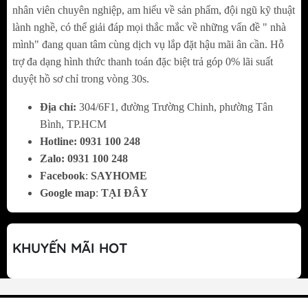
nhân viên chuyên nghiệp, am hiểu về sản phẩm, đội ngũ kỹ thuật
Công Nghệ Bề Mặt Nuno Tech – Luôn Giữ Vẻ
lành nghề, có thể giải đáp mọi thắc mắc về những vấn đề " nhà
mình" đang quan tâm cùng dịch vụ lắp đặt hậu mãi ân cần. Hỗ
Đẹp Sạch Sẽ
trợ đa dạng hình thức thanh toán đặc biệt trả góp 0% lãi suất
duyệt hồ sơ chỉ trong vòng 30s.
Bề mặt hạn chế trầy xước trong quá trình sử
dụng
Địa chỉ:
304/6F1, đường Trường Chinh, phường Tân
Giảm bám bẩn và dầu mỡ, dễ dàng vệ sinh
Bình, TP.HCM
Giữ chậu luôn sáng đẹp, duy trì thẩm mỹ lâu
Hotline:
0
931 100 248
Zalo:
0
931 100 248
dài
Facebook
:
SAYHOME
Google map
:
TẠI ĐÂY
KHUYẾN MÃI HOT