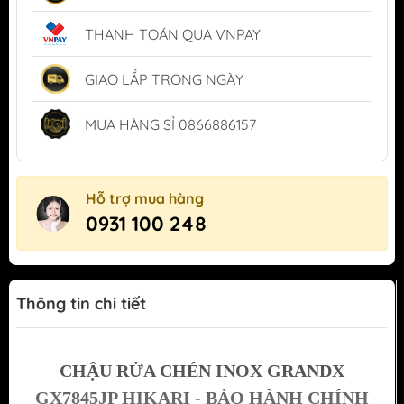
THANH TOÁN QUA VNPAY
GIAO LẮP TRONG NGÀY
MUA HÀNG SỈ 0866886157
Hỗ trợ mua hàng
0931 100 248
Thông tin chi tiết
CHẬU RỬA CHÉN INOX GRANDX
GX7845JP HIKARI - BẢO HÀNH CHÍNH