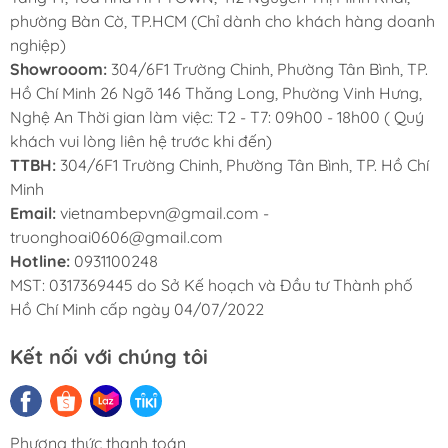
phường Bàn Cờ, TP.HCM (Chỉ dành cho khách hàng doanh
nghiệp)
Showrooom:
304/6F1 Trường Chinh, Phường Tân Bình, TP.
Hồ Chí Minh 26 Ngõ 146 Thăng Long, Phường Vinh Hưng,
Nghệ An Thời gian làm việc: T2 - T7: 09h00 - 18h00 ( Quý
khách vui lòng liên hệ trước khi đến)
TTBH:
304/6F1 Trường Chinh, Phường Tân Bình, TP. Hồ Chí
Minh
Email:
vietnambepvn@gmail.com -
truonghoai0606@gmail.com
Hotline:
0931100248
MST: 0317369445 do Sở Kế hoạch và Đầu tư Thành phố
Hồ Chí Minh cấp ngày 04/07/2022
Kích Thước Linh Hoạt – Dễ Dàng Lắp Đặt
Kết nối với chúng tôi
Kích thước tổng thể: 780 × 450 × 230 mm
Cắt đá lắp âm: 740 × 410 mm, góc bo R10
Phương thức thanh toán