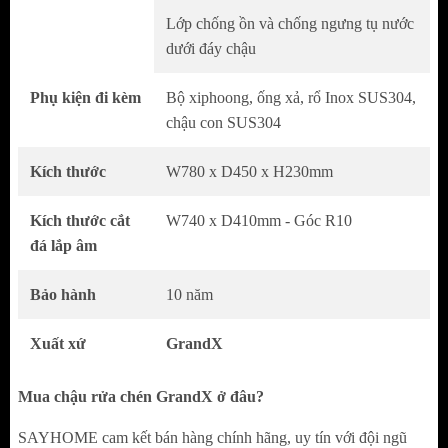
Thiết kế cân đối, phù hợp nhiều phong cách
Lớp chống ồn và chống ngưng tụ nước
dưới đáy chậu
bếp hiện đại
Tăng tính thẩm mỹ và cảm giác gọn gàng cho
Phụ kiện đi kèm
Bộ xiphoong, ống xả, rổ Inox SUS304,
khu vực chậu rửa
chậu con SUS304
Inox SUS304 Cao Cấp – Bền Bỉ Theo Thời Gian
Kích thước
W780 x D450 x H230mm
Sử dụng inox SUS304 18/8 nhập khẩu, an
Kích thước cắt
W740 x D410mm - Góc R10
toàn cho sức khỏe
đá lắp âm
Khả năng chống gỉ và chống oxy hóa cao khi
tiếp xúc nước thường xuyên
Bảo hành
10 năm
Độ dày thanh chậu 4.0mm, thân
Xuất xứ
GrandX
chậu 1.2 mm, mang lại cảm giác chắc chắn
và ổn định khi sử dụng
Mua chậu rửa chén GrandX ở đâu?
Độ bền vượt trội so với các dòng chậu inox
SAYHOME cam kết bán hàng chính hãng, uy tín với đội ngũ
thông thường