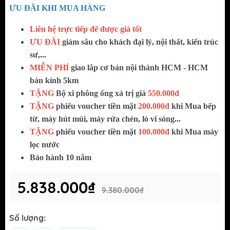
ƯU ĐÃI KHI MUA HÀNG
Liên hệ trực tiếp để được giá tốt
ƯU ĐÃI
giảm sâu cho khách đại lý, nội thất, kiến trúc
sư,...
MIỄN PHÍ
giao
lắp cơ bản nội thành HCM - HCM
bán kính 5km
TẶNG
Bộ xi phông ống xả trị giá
550.000đ
TẶNG
phiếu voucher tiền mặt
200.000đ
khi Mua bếp
từ, máy hút mùi, máy rửa chén, lò vi sóng...
TẶNG
phiếu voucher tiền mặt
100.000đ
khi Mua máy
lọc nước
Bảo hành 10 năm
5.838.000₫
9.380.000₫
Số lượng: