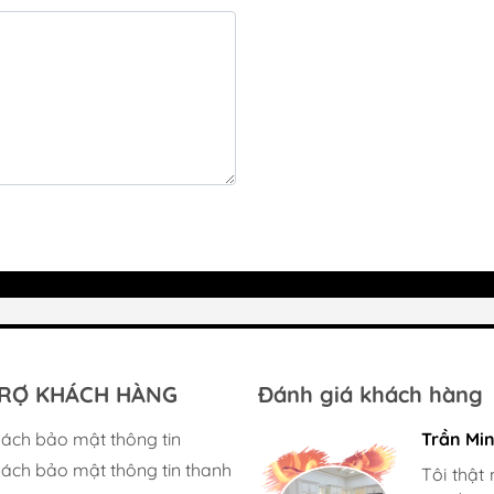
RỢ KHÁCH HÀNG
Đánh giá khách hàng
sách bảo mật thông tin
Gia đình 
Trần Mi
sách bảo mật thông tin thanh
Mình rất
Tôi thật