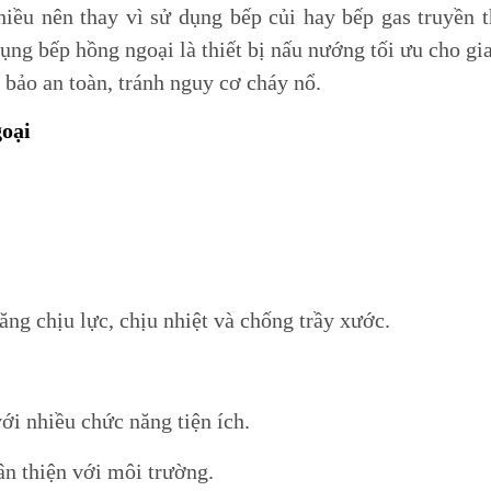
hiều nên thay vì sử dụng bếp củi hay bếp gas truyền 
Tủ lạnh KAFF
O
ụng bếp hồng ngoại là thiết bị nấu nướng tối ưu cho gi
Tủ rượu KAFF
bảo an toàn, tránh nguy cơ cháy nổ.
Gia dụng KAFF
Tủ rượu nhỏ
Bản lề & ray bi
Máy giặt
ập
Tủ rượu lớn
Chân tủ tăng chỉnh
Máy sấy
goại
OCA
cho gia
Phụ kiện mộc khác
Máy giặt sấy kết
y
cho gia
R JG
Bếp điện từ BOSCH
Bếp điện từ GRA
ER JG
Máy hút mùi BOSCH
Bếp ga GRANDX
ng chịu lực, chịu nhiệt và chống trầy xước.
GER JG
Lò nướng - lò vi sóng BOSCH
Máy hút mùi GR
ớng JUNGER
Tủ lạnh BOSCH
Máy rửa chén G
Máy rửa chén BOSCH
Lò nướng - Lò v
Chậu rửa chén b
ới nhiều chức năng tiện ích.
Vòi rửa chén bá
ân thiện với môi trường.
Phụ kiện tủ bếp 