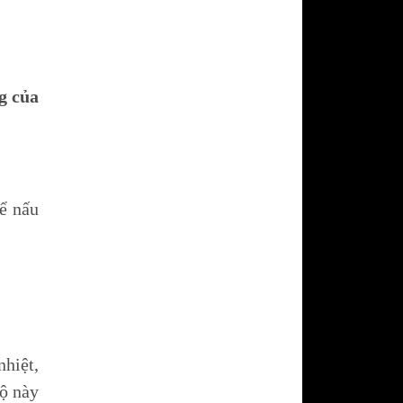
dưới GRANDX
khô GRANDX
n áo GRANDX
g của
URA
Vòi rửa chén bát NOBILI -
NOBINOX
KURA
Chậu rửa chén bát NOBILI -
NOBINOX
át SAKURA
ể nấu
AKURA
 sóng
c SAKURA
nhiệt,
độ này