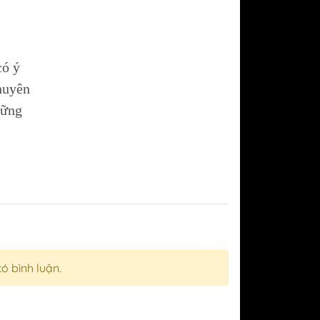
!
có ý
huyên
hững
có bình luận.