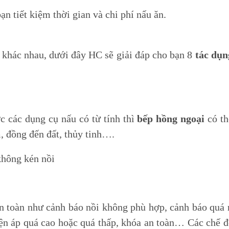
Phụ kiện tủ bếp 
n tiết kiệm thời gian và chi phí nấu ăn.
Phụ kiện tủ đồ 
Phụ kiện tủ quầ
 khác nhau, dưới đây HC sẽ giải đáp cho bạn 8
tác dụn
Bếp điện từ KOCHER
Bếp điện từ SAK
Bếp từ đơn công nghiệp
Máy hút mùi SA
KOCHER
Bếp ga SAKURA
Máy hút mùi KOCHER
Chậu rửa chén b
c các dụng cụ nấu có từ tính thì
bếp hồng ngoại
có th
Máy rửa chén bát KOCHER
Máy rửa chén S
m, đồng đến đất, thủy tinh….
Lò nướng KOCHER
Lò nướng và lò vi
Gia dụng KOCHER
SAKURA
Tủ rượu KOCHER
Thiết bị lọc nướ
Chậu rửa chén KOCHER
Vòi rửa chén KOCHER
n toàn như cảnh báo nồi không phù hợp, cảnh báo quá 
điện áp quá cao hoặc quá thấp, khóa an toàn… Các chế 