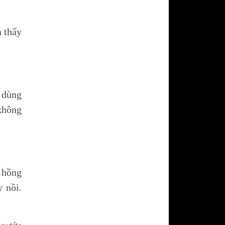
AWONKOO
Bếp điện từ COMFEE
AWONKOO
Máy hút mùi COMFEE
n thấy
Máy rửa chén COMFEE
Lò nướng - Lò vi sóng COMFEE
 dùng
không
 hồng
 nồi.