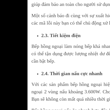
Chậu rửa chén bát 
giúp đảm bảo an toàn cho người sử dụn
Chậu rửa đa năng tí
Một số cảnh báo đi cùng với sự xuất hi
chức năng B-GEM
các mã lỗi này bạn có thể chủ động xử 
Vòi rửa chén bát B
Combo mua chậu tặ
GEM
2.3. Tiết kiệm điện
Sen cây nóng lạnh 
Bếp hồng ngoại làm nóng bếp khá nhan
GEM
có thể tận dụng được lượng nhiệt dư 
Gia dụng B-GEM
cần bật bếp.
Máy rửa chén TOSH
2.4. Thời gian nấu cực nhanh
Với các sản phẩm bếp hồng ngoại hiệ
ngoại 2 vùng nấu khoảng 3.600W. Cho 
Bạn sẽ không còn mất quá nhiều thời gi