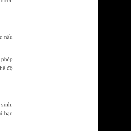
t nước
ức nấu
 phép
chế độ
 sinh.
ùi bạn