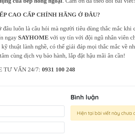
dụng của bếp hồng ngoại
. Cảm ơn đã theo dõi bài viết
BẾP CAO CẤP CHÍNH HÃNG Ở ĐÂU?
ở đâu luôn là câu hỏi mà người tiêu dùng thắc mắc khi 
ến ngay
SAYHOME
với uy tín với đội ngũ nhân viên c
 kỹ thuật lành nghề, có thể giải đáp mọi thắc mắc về n
tâm cùng dịch vụ bảo hành, lắp đặt hậu mãi ân cần!
 TƯ VẤN 24/7:
0931 100 248
Bình luận
Hiện tại bài viết này chưa 