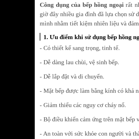
Tủ rượu MALLOCA
Công dụng của bếp hồng ngoại
rất n
Bếp ga
Dòng sản phẩm EC
giờ đây nhiều gia đình đã lựa chọn sử d
MALLOCA
mình nhằm tiết kiệm nhiên liệu và đảm 
Máy rửa chén âm tủ
Tủ lạnh MALLOCA
Máy rửa chén độc l
1. Ưu điểm khi sử dụng bếp hồng n
Đồ gia dụng MALL
Máy rửa chén dành 
Máy giặt và máy sấ
- Có thiết kế sang trọng, tinh tế.
đình 2 người
MALLOCA
Máy rửa chén dành 
- Dễ dàng lau chùi, vệ sinh bếp.
đình trên 2 người
Bếp điện từ JUNGE
- Dễ lắp đặt và di chuyển.
Máy hút mùi JUNG
Tủ bếp chữ I
- Mặt bếp được làm bằng kính có khả nă
Máy rửa chén JUN
Tủ bếp chữ L
Lò vi sóng - Lò nư
Tủ bếp chữ U
- Giảm thiểu các nguy cơ cháy nổ.
JG
Lõi lọc định kỳ
Lõi lọc RO
- Bộ điều khiển cảm ứng trên mặt bếp v
Lõi lọc chức năng
- An toàn với sức khỏe con người và th