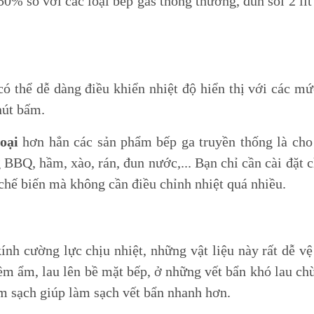
0% so với các loại bếp gas thông thường, đun sôi 2 lí
Phát
Tủ đông HOÀ PHÁT
Tủ lạnh HOÀ PHÁT
Máy giặt HOÀ PHÁT
ó thể dễ dàng điều khiển nhiệt độ hiển thị với các m
Đồ gia dụng HOÀ PHÁT
nút bấm.
oại
hơn hẳn các sản phẩm bếp ga truyền thống là cho
 BBQ, hầm, xào, rán, đun nước,... Bạn chỉ cần cài đặt 
 chế biến mà không cần điều chỉnh nhiệt quá nhiều.
nh cường lực chịu nhiệt, những vật liệu này rất dễ vệ
m ẩm, lau lên bề mặt bếp, ở những vết bẩn khó lau ch
m sạch giúp làm sạch vết bẩn nhanh hơn.