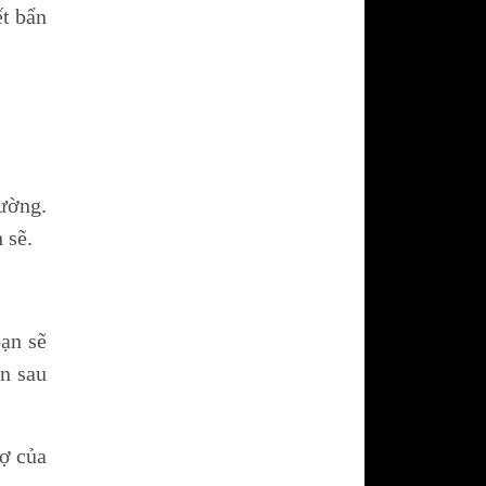
ết bẩn
ường.
 sẽ.
ạn sẽ
an sau
rợ của