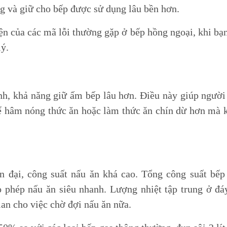
B-GEM
Máy rửa chén LG
Bếp điện từ H
g và giữ cho bếp được sử dụng lâu bền hơn.
ch hợp
Lò vi sóng LG
Máy hút mùi H
ện của các mã lỗi thường gặp ở bếp hồng ngoại, khi bạ
lý.
-GEM
ng vòi B-
đa năng B-
h, khả năng giữ ấm bếp lâu hơn. Điều này giúp người
để hâm nóng thức ăn hoặc làm thức ăn chín dừ hơn mà 
IBA
Bếp điện từ HOÀ PHÁT
Tay nâng BLUM
Máy lọc nước HOÀ PHÁT
n đại, công suất nấu ăn khá cao. Tổng công suất bếp
Cây nước nóng lạnh HOÀ
PHÁT
phép nấu ăn siêu nhanh. Lượng nhiệt tập trung ở đáy
Lõi lọc nước thay thế HOÀ
an cho việc chờ đợi nấu ăn nữa.
PHÁT
Quạt điều hoà hơi nước Hoà