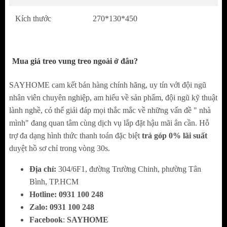
chất lượng sản phẩm cũng như dịch vụ hậu mãi
nhằm đem đến lợi ích tối đa nhất cho khách hàng.
Kích thước
270*130*450
SAYHOME
- nhà phân phối chính hãng Grob luôn
tự hào về các sản phẩm cũng như cách tiếp đón
Mua giá treo vung treo ngoài ở đâu?
khách hàng của mình bởi:
SAYHOME cam kết bán hàng chính hãng, uy tín với đội ngũ
+ Không sử dụng hàng kém chất lượng, 100%
nhân viên chuyên nghiệp, am hiểu về sản phẩm, đội ngũ kỹ thuật
nguyên liệu sản xuất phải đạt tiêu chuẩn và hướng
lành nghề, có thể giải đáp mọi thắc mắc về những vấn đề " nhà
tới độ bền cho sản phẩm
mình" đang quan tâm cùng dịch vụ lắp đặt hậu mãi ân cần. Hỗ
trợ đa dạng hình thức thanh toán đặc biệt
trả góp 0% lãi suất
+ Không phân biệt tầng lớp khách hàng, mỗi
duyệt hồ sơ chỉ trong vòng 30s.
khách hàng đến SAYHOME đều được nhân viên
Địa chỉ:
304/6F1, đường Trường Chinh, phường Tân
tiếp đãi và tư vấn nhiệt tình
Bình, TP.HCM
+ Cam kết các sản phẩm đều đạt chuẩn Châu Âu
Hotline:
0
931 100 248
Zalo:
0
931 100 248
với mức giá cạnh tranh trên thị trường
Facebook
:
SAYHOME