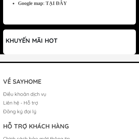
+ Chính sách bảo hành sản phẩm dài hạn lên
Google map
:
TẠI ĐÂY
đến 24 tháng, thủ tục giải quyết nhanh chóng
CHÍNH SÁCH BẢO HÀNH
KHUYẾN MÃI HOT
VỀ SAYHOME
Điều khoản dịch vụ
Liên hệ - Hỗ trợ
Đăng ký đại lý
HỖ TRỢ KHÁCH HÀNG
Chính sách bảo mật thông tin