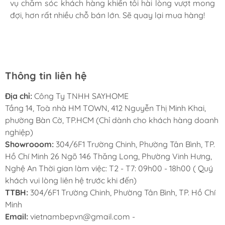
vụ chăm sóc khách hàng khiến tôi hài lòng vượt mong
tình, chu đáo tại Sayhome. Mình đã mua 2 máy rửa bát
hãng GROB. Hiện nay
SAYHOME
- đại diện phân
đợi, hơn rất nhiều chỗ bán lớn. Sẽ quay lại mua hàng!
cho mình và bố mẹ chồng,chất lượng ổn định. Ở đây có
rất nhiều mặt hàng phong phú, tha hồ lựa chọn. Chúc
phối GROB uy tín với đội ngũ nhân viên chuyên
Sayhome ngày càng phát triển.
nghiệp, am hiểu về sản phẩm, đội ngũ kỹ thuật
lành nghề, có thể giải đáp mọi thắc mắc về những
vấn đề " nhà mình" đang quan tâm cùng dịch vụ
Thông tin liên hệ
lắp đặt hậu mãi ân cần!
Địa chỉ:
Công Ty TNHH SAYHOME
Tầng 14, Toà nhà HM TOWN, 412 Nguyễn Thị Minh Khai,
HOTLINE TƯ VẤN 24/7:
0931 100 248
phường Bàn Cờ, TP.HCM (Chỉ dành cho khách hàng doanh
nghiệp)
Showrooom:
304/6F1 Trường Chinh, Phường Tân Bình, TP.
Hồ Chí Minh 26 Ngõ 146 Thăng Long, Phường Vinh Hưng,
Nghệ An Thời gian làm việc: T2 - T7: 09h00 - 18h00 ( Quý
khách vui lòng liên hệ trước khi đến)
TTBH:
304/6F1 Trường Chinh, Phường Tân Bình, TP. Hồ Chí
Minh
Email:
vietnambepvn@gmail.com -