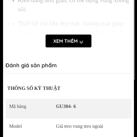
Kiểu dáng đơn giản, có thể đựng vung xoong
nồi.
Thiết kế các khe đẹp mắt, thoáng mát giúp
dụng cụ nhanh chóng khô ráo, đảm bảo vệ
XEM THÊM
sinh.
Sản phẩm mang đến không gian sống thêm
sang trọng và tiện nghi.
Đánh giá sản phẩm
Chất liệu inox 304: không nhiễm từ, bền với
thời gian.
THÔNG SỐ KỸ THUẬT
Có thể treo hoặc để dưới nền.
Mã hàng
GU304- 6
Kiểu dáng đơn giản, có thể đựng dao thớt,
đũa, muỗ
Model
Giá treo vung treo ngoài