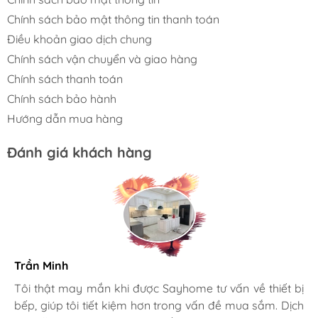
Chính sách bảo mật thông tin thanh toán
Điều khoản giao dịch chung
Chính sách vận chuyển và giao hàng
Chính sách thanh toán
Chính sách bảo hành
Hướng dẫn mua hàng
Đánh giá khách hàng
MUA GIÁ TREO VUNG TREO NGOÀI
CHÍNH HÃNG - GIÁ TỐT Ở ĐÂU?
Trần Minh
Mua giá treo vung chính hãng ở đâu luôn là câu
Gia đình bác sĩ X.A
Tôi thật may mắn khi được Sayhome tư vấn về thiết bị
hỏi mà người tiêu dùng thắc mắc khi có ý định
bếp, giúp tôi tiết kiệm hơn trong vấn đề mua sắm. Dịch
Mình rất mê cách nhân viên tư vấn, chăm sóc khách tận
mua giá treo vung giá hời mới chất lượng chính