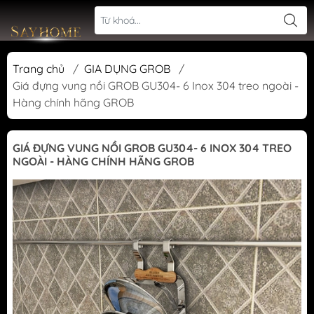
Trang chủ
/
GIA DỤNG GROB
/
Giá đựng vung nồi GROB GU304- 6 Inox 304 treo ngoài -
Hàng chính hãng GROB
GIÁ ĐỰNG VUNG NỒI GROB GU304- 6 INOX 304 TREO
NGOÀI - HÀNG CHÍNH HÃNG GROB