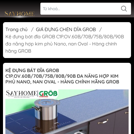
Trang chủ
/
GIÁ ĐỰNG CHÉN DĨA GROB
/
Kệ đựng bát đĩa GROB C1P.OV.60B/70B/75B/80B/90B
đa năng hợp kim phủ Nano, nan Oval - Hàng chính
hãng GROB
KỆ ĐỰNG BÁT ĐĨA GROB
C1P.OV.60B/70B/75B/80B/90B ĐA NĂNG HỢP KIM
PHỦ NANO, NAN OVAL - HÀNG CHÍNH HÃNG GROB