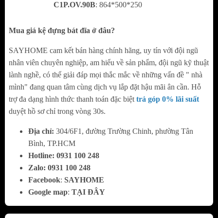
C1P.OV.90B
: 864*500*250
với các khoang tủ 600, 700, 750, 800 và 900
Mua giá kệ đựng bát đĩa ở đâu?
Vệ sinh và cách bảo quản:
SAYHOME cam kết bán hàng chính hãng, uy tín với đội ngũ
- Tránh tiếp xúc với axit và muối ăn mòn
nhân viên chuyên nghiệp, am hiểu về sản phẩm, đội ngũ kỹ thuật
mạnh tổn hạn đến tuổi thọ của inox
lành nghề, có thể giải đáp mọi thắc mắc về những vấn đề " nhà
mình" đang quan tâm cùng dịch vụ lắp đặt hậu mãi ân cần. Hỗ
- Nên Vệ sinh inox bằng dung dịch vệ sinh
trợ đa dạng hình thức thanh toán đặc biệt
trả góp 0% lãi suất
chuyên dụng
duyệt hồ sơ chỉ trong vòng 30s.
- Không nên nhồi nhét quá nhiều bát đĩa so
Địa chỉ:
304/6F1, đường Trường Chinh, phường Tân
với tải trọng tối đa của giá bát
Bình, TP.HCM
Hotline:
0
931 100 248
Tại sao Grob được khách hàng tin dùng mua
Zalo:
0
931 100 248
sản phẩm ?!
Facebook
:
SAYHOME
Google map
:
TẠI ĐÂY
Với phương châm lấy chữ tín làm thương
hiệu, đội ngũ chuyên gia GRÖß không ngừng nâng