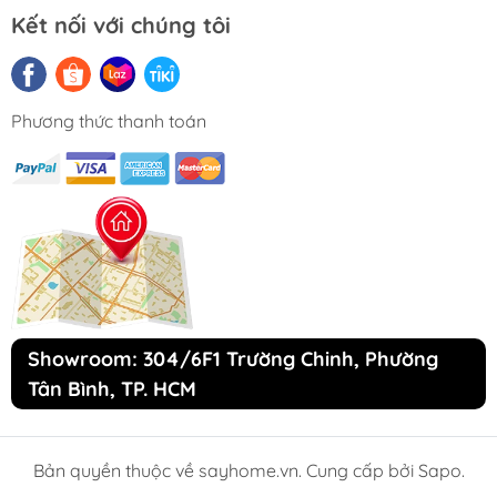
hãng GROB. Hiện nay
SAYHOME
- đại diện phân
Kết nối với chúng tôi
phối GROB uy tín với đội ngũ nhân viên chuyên
nghiệp, am hiểu về sản phẩm, đội ngũ kỹ thuật
lành nghề, có thể giải đáp mọi thắc mắc về những
Phương thức thanh toán
vấn đề " nhà mình" đang quan tâm cùng dịch vụ
lắp đặt hậu mãi ân cần!
HOTLINE TƯ VẤN 24/7:
0931 100 248
Showroom: 304/6F1 Trường Chinh, Phường
Tân Bình, TP. HCM
Bản quyền thuộc về sayhome.vn. Cung cấp bởi Sapo.