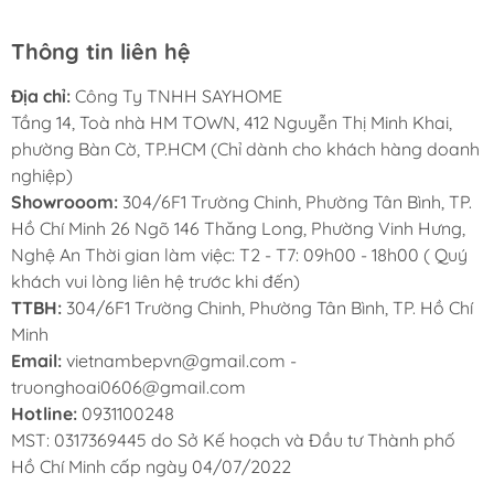
Thông tin liên hệ
Địa chỉ:
Công Ty TNHH SAYHOME
Tầng 14, Toà nhà HM TOWN, 412 Nguyễn Thị Minh Khai,
phường Bàn Cờ, TP.HCM (Chỉ dành cho khách hàng doanh
nghiệp)
Showrooom:
304/6F1 Trường Chinh, Phường Tân Bình, TP.
Hồ Chí Minh 26 Ngõ 146 Thăng Long, Phường Vinh Hưng,
Nghệ An Thời gian làm việc: T2 - T7: 09h00 - 18h00 ( Quý
khách vui lòng liên hệ trước khi đến)
MUA KỆ ĐỰNG BÁT ĐĨA ĐA NĂNG OVAL
TTBH:
304/6F1 Trường Chinh, Phường Tân Bình, TP. Hồ Chí
HỢP KIM PHỦ NANO
CHÍNH HÃNG - GIÁ
Minh
TỐT Ở ĐÂU?
Email:
vietnambepvn@gmail.com -
truonghoai0606@gmail.com
Mua phụ kiện tủ bếp chính hãng ở đâu luôn là câu
Hotline:
0931100248
hỏi mà người tiêu dùng thắc mắc khi có ý định
MST: 0317369445 do Sở Kế hoạch và Đầu tư Thành phố
mua phụ kiện tủ bếp giá hời mới chất lượng chính
Hồ Chí Minh cấp ngày 04/07/2022