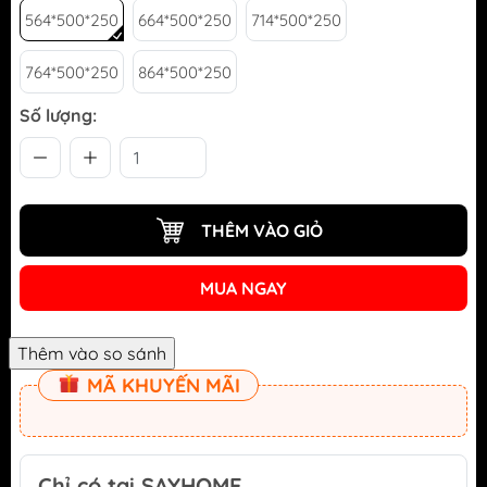
564*500*250
664*500*250
714*500*250
764*500*250
864*500*250
Số lượng:
THÊM VÀO GIỎ
MUA NGAY
MÃ KHUYẾN MÃI
Chỉ có tại SAYHOME