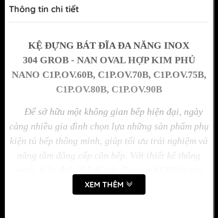
Thông tin chi tiết
KỆ ĐỰNG BÁT ĐĨA ĐA NĂNG INOX
304 GROB - NAN OVAL HỢP KIM PHỦ
NANO C1P.OV.60B, C1P.OV.70B, C1P.OV.75B,
C1P.OV.80B, C1P.OV.90B
Để sở hữu một không gian bếp hiện đại, ngày
càng nhiều gia đình chọn lựa những sản phẩm phụ
kiện tủ bếp thông minh, giúp tối ưu trải nghiệm và
nâng tầm đẳng cấp căn bếp. Với thiết kế thông
minh, hiện đại - Kệ để bát đĩa inox SUS304 nan
Oval được dùng để bảo quản, cất giữ bát đĩa một
XEM THÊM
cách gọn gàng, ngăn nắp giúp căn bếp của bạn trở
nên thẩm mỹ và sang trọng hơn.