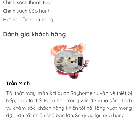
Chính sách thanh toán
đến 24 tháng, thủ tục giải quyết nhanh chóng
Chính sách bảo hành
CHÍNH SÁCH BẢO HÀNH
Hướng dẫn mua hàng
Đánh giá khách hàng
Trần Minh
Gia đình bác sĩ X.A
Tôi thật may mắn khi được Sayhome tư vấn về thiết bị
bếp, giúp tôi tiết kiệm hơn trong vấn đề mua sắm. Dịch
Mình rất mê cách nhân viên tư vấn, chăm sóc khách tận
vụ chăm sóc khách hàng khiến tôi hài lòng vượt mong
tình, chu đáo tại Sayhome. Mình đã mua 2 máy rửa bát
đợi, hơn rất nhiều chỗ bán lớn. Sẽ quay lại mua hàng!
cho mình và bố mẹ chồng,chất lượng ổn định. Ở đây có
rất nhiều mặt hàng phong phú, tha hồ lựa chọn. Chúc
Sayhome ngày càng phát triển.