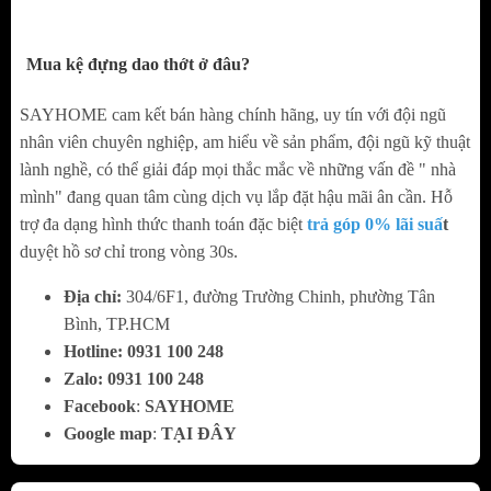
2. Ưu và Nhược điểm của kệ đựng dao thớt hợp
Mua kệ đựng dao thớt ở đâu?
kim nhôm
SAYHOME cam kết bán hàng chính hãng, uy tín với đội ngũ
Ưu điểm
nhân viên chuyên nghiệp, am hiểu về sản phẩm, đội ngũ kỹ thuật
lành nghề, có thể giải đáp mọi thắc mắc về những vấn đề " nhà
Thiết kế gồm nhiều tầng, không chỉ đựng dao
mình" đang quan tâm cùng dịch vụ lắp đặt hậu mãi ân cần. Hỗ
thớt mà còn, có thể đựng được cả chai lọ gia
trợ đa dạng hình thức thanh toán đặc biệt
trả góp 0% lãi suấ
t
vị có kích thước và chiều cao khác nhau.
duyệt hồ sơ chỉ trong vòng 30s.
Chất liệu được làm bằng hợp kim nhôm, phủ
Địa chỉ:
304/6F1, đường Trường Chinh, phường Tân
Bình, TP.HCM
Nano bền bỉ và màu sắc được sang trọng hơn.
Hotline:
0
931 100 248
Giá được thiết kế âm tủ gọn gàng và tiện
Zalo:
0
931 100 248
Facebook
:
SAYHOME
dụng phù hợp với nhiều không gian bếp khác
Google map
:
TẠI ĐÂY
nhau.