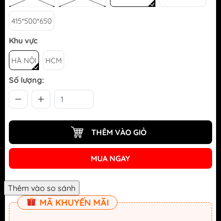
415*500*650
Khu vực
HÀ NỘI
HCM
Số lượng:
THÊM VÀO GIỎ
MUA NGAY
MÃ KHUYẾN MÃI