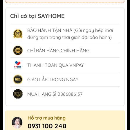
Chỉ có tại SAYHOME
BẢO HÀNH TẬN NHÀ (Gửi ngay bếp mới
dùng tạm trong thời gian đợi bảo hành)
CHỈ BÁN HÀNG CHÍNH HÃNG
THANH TOÁN QUA VNPAY
GIAO LẮP TRONG NGÀY
MUA HÀNG SỈ 0866886157
Hỗ trợ mua hàng
0931 100 248