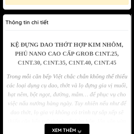
Thông tin chi tiết
KỆ ĐỰNG DAO THỚT HỢP KIM NHÔM,
PHỦ NANO CAO CẤP GROB C1NT.25,
C1NT.30, C1NT.35, C1NT.40, C1NT.45
Trong mỗi căn bếp Việt chắc chắn không thể thiếu
các loại dụng cụ dao, thớt và lọ đựng gia vị muối,
hạt nêm, bột ngọt, đường, mắm… để phục vụ cho
việc nấu nướng hàng ngày. Tuy nhiên nếu như để
dao thớt, lọ gia vị không có trình tự sắp xếp sẽ
thiến căn bếp trở thành rất bừa bộn, lộn xộn vừa
kém sang trọng vừa khiến các bà nội trợ mất thời
XEM THÊM