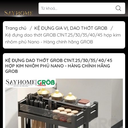
Trang chủ
/
KỆ ĐỰNG GIA VỊ, DAO THỚT GROB
/
Kệ đựng dao thớt GROB C1NT.25/30/35/40/45 hợp kim
nhôm phủ Nano - Hàng chính hãng GROB
KỆ ĐỰNG DAO THỚT GROB C1NT.25/30/35/40/45
HỢP KIM NHÔM PHỦ NANO - HÀNG CHÍNH HÃNG
GROB