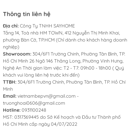
5. Dụng cụ chuẩn bị gồm có:
Thông tin liên hệ
Bộ để dao thớt
Địa chỉ:
Công Ty TNHH SAYHOME
Bộ khung liên kết các tầng của kệ đựng dao
Tầng 14, Toà nhà HM TOWN, 412 Nguyễn Thị Minh Khai,
thớt
phường Bàn Cờ, TP.HCM (Chỉ dành cho khách hàng doanh
nghiệp)
Bộ ray giảm chấn kéo ra vào kệ đựng dao
Showrooom:
304/6F1 Trường Chinh, Phường Tân Bình, TP.
thớt
Hồ Chí Minh 26 Ngõ 146 Thăng Long, Phường Vinh Hưng,
Nghệ An Thời gian làm việc: T2 - T7: 09h00 - 18h00 ( Quý
Bộ phụ kiện gắn cánh
khách vui lòng liên hệ trước khi đến)
TTBH:
304/6F1 Trường Chinh, Phường Tân Bình, TP. Hồ Chí
Bộ ốc vít mỗi bộ giá gia vị có ốc vít đi kèm
Minh
riêng, cần sử dụng đúng loại đi kèm theo bộ
Email:
vietnambepvn@gmail.com -
truonghoai0606@gmail.com
kệ đựng dao thớt.
Hotline:
0931100248
MST: 0317369445 do Sở Kế hoạch và Đầu tư Thành phố
Máy khoan cầm tay sử dụng để khoan ốc vít
Hồ Chí Minh cấp ngày 04/07/2022
và vị trí cố định