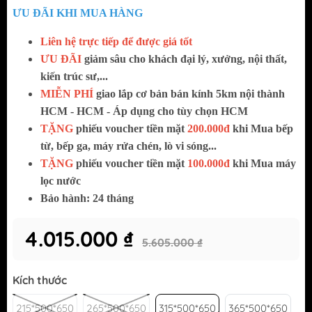
ƯU ĐÃI KHI MUA HÀNG
Liên hệ trực tiếp để được giá tốt
ƯU ĐÃI
giảm sâu cho khách đại lý, xưởng, nội thất,
kiến trúc sư,...
MIỄN PHÍ
giao lắp cơ bản bán kính 5km nội thành
HCM - HCM - Áp dụng cho tùy chọn HCM
TẶNG
phiếu voucher tiền mặt
200.000đ
khi Mua bếp
từ, bếp ga, máy rửa chén, lò vi sóng...
TẶNG
phiếu voucher tiền mặt
100.000đ
khi Mua máy
lọc nước
Bảo hành: 24 tháng
4.015.000 ₫
5.605.000 ₫
Kích thước
215*500*650
265*500*650
315*500*650
365*500*650